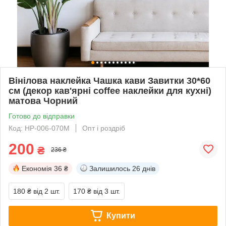
Вінілова наклейка Чашка кави Завитки 30*60
см (декор кав'ярні coffee наклейки для кухні)
матова Чорний
Готово до відправки
Код: HP-006-070M
Опт і роздріб
200
₴
236 ₴
Економія
36 ₴
Залишилось
26 днів
180 ₴
від 2 шт.
170 ₴
від 3 шт.
Купити