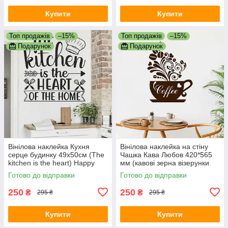
Купити
Купити
Топ продажів
–15%
Топ продажів
–15%
Подарунок
Подарунок
Вінілова наклейка Кухня
Вінілова наклейка на стіну
серце будинку 49х50см (The
Чашка Кава Любов 420*565
kitchen is the heart) Happy
мм (кавові зерна візерунки
Pocket Чорний матовий
серця) матова Коричневий
Готово до відправки
Готово до відправки
250
250
₴
₴
295 ₴
295 ₴
Купити
Купити