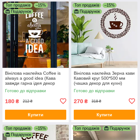
Топ продажів
–15%
Топ продажів
–15%
Подарунок
Подарунок
Вінілова наклейка Coffee is
Вінілова наклейка Зерна кави
always a good idea (Кава
Кавовий круг 500*500 мм
завжди гарна ідея декор
(чашка декор для кухні)
кухні) 30х70см матова Білий
матова Коричневий
Готово до відправки
Готово до відправки
180
270
₴
₴
212 ₴
318 ₴
Купити
Купити
Топ продажів
–15%
Топ продажів
Подарунок
Подарунок