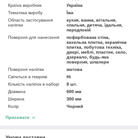
Країна виробник
Україна
Тематика виробу
Їжа
Область застосування
кухня, ванна, вітальня,
наліпки
спальня, дитяча, їдальня,
передпокій
Поверхня для нанесення
пофарбована стіна,
кахельна плитка, керамічна
плитка, побутова техніка,
двері, меблі, пластик, скло,
дзеркало, будь-яка
поверхня, шпалери
Поверхня наліпки
матова
Світиться в темряві
Ні
Кількість наліпок в наборі
8 шт.
Довжина
600 мм
Ширина
300 мм
Колір
Чорний
Приховати
Умови доставки