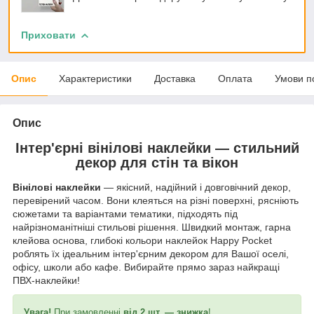
Приховати
Опис
Характеристики
Доставка
Оплата
Умови п
Опис
Інтер'єрні вінілові наклейки — стильний
декор для стін та вікон
Вінілові наклейки
— якісний, надійний і довговічний декор,
перевірений часом. Вони клеяться на різні поверхні, рясніють
сюжетами та варіантами тематики, підходять під
найрізноманітніші стильові рішення. Швидкий монтаж, гарна
клейова основа, глибокі кольори наклейок Happy Pocket
роблять їх ідеальним інтер'єрним декором для Вашої оселі,
офісу, школи або кафе. Вибирайте прямо зараз найкращі
ПВХ-наклейки!
Увага!
При замовленні
від 2 шт. — знижка
!