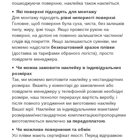
пошкоджуючи поверхню, наклейка також наклеїться.
Які поверхні підходять для монтажу
Для монтажу підходять
рівні непористі поверхні
.
Головне, щоб поверхня була суха, чиста, без залишків
пилу, жиру, іржі тощо. Якщо провести рукою на
поверхні, на долоні не повинно залишатися частинок/
слідів від покриття. Якщо залишаються сумніви, ми
можемо надіслати
безкоштовний зразок плівки
(доставка за тарифами обраного логіста), просто
повідомте менеджера.
Чи можна замовити наклейку в індивідуальних
розмірах
Так, ми можемо виготовити наклейку у нестандартних
розмірах. Вкажіть у коментарі до замовлення або
повідомте менеджеру у телефонній розмові необхідні
розміри, наш технолог перерахує вартість виробу, і
після повного узгодження ми виготовимо наклейку
Вашої мрії. Наклейки за індивідуальними макетами/
розмірами/нестандартною комплектацією/пропорціями
виготовляються виключно
за передоплатою
.
Чи можливе повернення та обмін
Усі плівки мають сертифікат якості. Перед відправкою