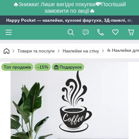
🔥
Знижки! Лише вигідні покупки
💸
Поспішай
замовити по акції
🔥
Happy Pocket ― наклейки, кухонні фартухи, 3Д-панелі, підл
☕ Наклейки для 
Товари та послуги
Наклейки на стіну
Топ продажів
–15%
Подарунок