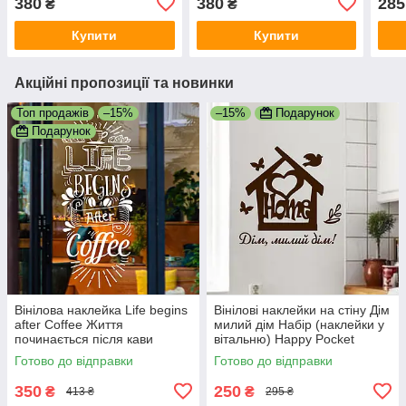
380
380
285
₴
₴
Купити
Купити
Акційні пропозиції та новинки
Топ продажів
–15%
–15%
Подарунок
Подарунок
Вінілова наклейка Life begins
Вінілові наклейки на стіну Дім
after Coffee Життя
милий дім Набір (наклейки у
починається після кави
вітальню) Happy Pocket
396*970мм чашка зерна
Коричневий матовий
Готово до відправки
Готово до відправки
матова білий
350
250
₴
₴
413 ₴
295 ₴