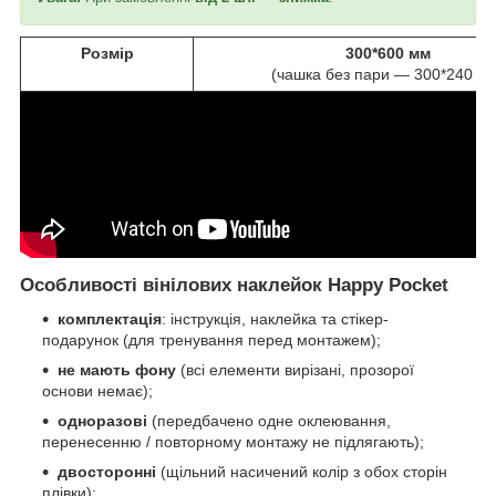
Розмір
300*600 мм
(чашка без пари — 300*240 м
Особливості вінілових наклейок Happy Pocket
комплектація
: інструкція, наклейка та стікер-
подарунок (для тренування перед монтажем);
не мають фону
(всі елементи вирізані, прозорої
основи немає);
одноразові
(передбачено одне оклеювання,
перенесенню / повторному монтажу не підлягають);
двосторонні
(щільний насичений колір з обох сторін
плівки);