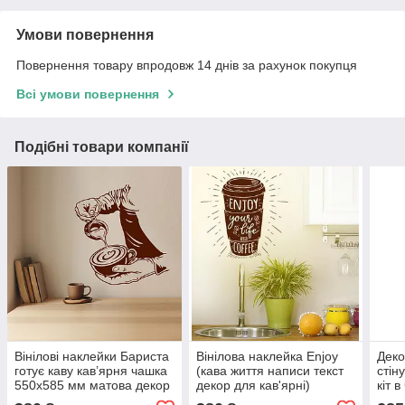
Умови повернення
Повернення товару впродовж 14 днів за рахунок покупця
Всі умови повернення
Подібні товари компанії
Вінілові наклейки Бариста
Вінілова наклейка Enjoy
Деко
готує каву кав’ярня чашка
(кава життя написи текст
стін
550х585 мм матова декор
декор для кав'ярні)
кіт 
кавова тематика
матова 935х970 мм
мато