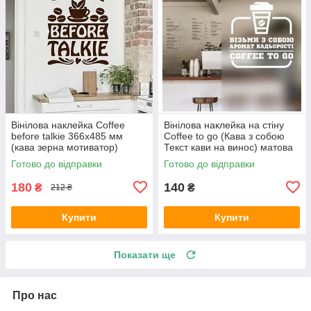
Вінілова наклейка Coffee
Вінілова наклейка на стіну
before talkie 366х485 мм
Coffee to go (Кава з собою
(кава зерна мотиватор)
Текст кави на винос) матова
Happy Pocket Коричневий
250х260 мм
Готово до відправки
Готово до відправки
матовий
180
140
₴
₴
212 ₴
Купити
Купити
Показати ще
Про нас