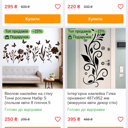
295
220
₴
₴
600 ₴
330 ₴
Купити
Купити
Топ продажів
–15%
Топ продажів
–15%
Подарунок
Подарунок
Вінілові наклейки на стіну
Інтер'єрна наклейка Гілка
Тонкі рослини Набір S
орнамент 487х952 мм
(польові квіти 8 гілочок 5
(візерунок квіти декор стін)
метеликів) матова
Happy Pocket Чорний
Готово до відправки
Готово до відправки
Коричневий
матовий
250
395
₴
₴
295 ₴
466 ₴