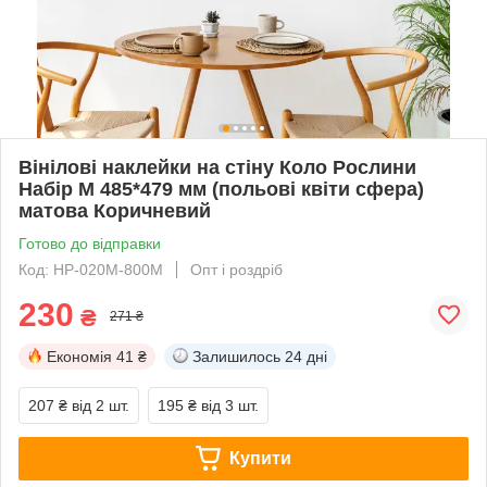
Вінілові наклейки на стіну Коло Рослини
Набір M 485*479 мм (польові квіти сфера)
матова Коричневий
Готово до відправки
Код: HP-020M-800M
Опт і роздріб
230
₴
271 ₴
Економія
41 ₴
Залишилось
24 дні
207 ₴
від 2 шт.
195 ₴
від 3 шт.
Купити