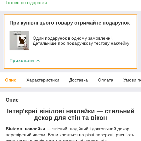
Готово до відправки
При купівлі цього товару отримайте подарунок
Один подарунок в одному замовленні.
Детальніше про подарункову тестову наклейку
Приховати
Опис
Характеристики
Доставка
Оплата
Умови п
Опис
Інтер'єрні вінілові наклейки — стильний
декор для стін та вікон
Вінілові наклейки
— якісний, надійний і довговічний декор,
перевірений часом. Вони клеяться на різні поверхні, рясніють
сюжетами та варіантами тематики, підходять під