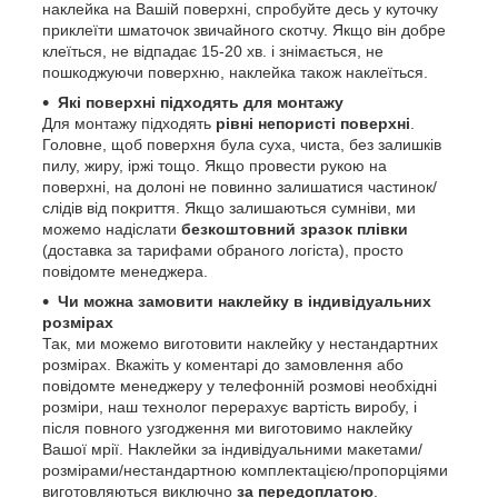
наклейка на Вашій поверхні, спробуйте десь у куточку
приклеїти шматочок звичайного скотчу. Якщо він добре
клеїться, не відпадає 15-20 хв. і знімається, не
пошкоджуючи поверхню, наклейка також наклеїться.
Які поверхні підходять для монтажу
Для монтажу підходять
рівні непористі поверхні
.
Головне, щоб поверхня була суха, чиста, без залишків
пилу, жиру, іржі тощо. Якщо провести рукою на
поверхні, на долоні не повинно залишатися частинок/
слідів від покриття. Якщо залишаються сумніви, ми
можемо надіслати
безкоштовний зразок плівки
(доставка за тарифами обраного логіста), просто
повідомте менеджера.
Чи можна замовити наклейку в індивідуальних
розмірах
Так, ми можемо виготовити наклейку у нестандартних
розмірах. Вкажіть у коментарі до замовлення або
повідомте менеджеру у телефонній розмові необхідні
розміри, наш технолог перерахує вартість виробу, і
після повного узгодження ми виготовимо наклейку
Вашої мрії. Наклейки за індивідуальними макетами/
розмірами/нестандартною комплектацією/пропорціями
виготовляються виключно
за передоплатою
.