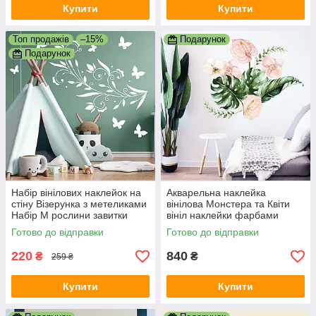
Купити
Купити
Топ продажів
–15%
Подарунок
Подарунок
Набір вінілових наклейок на
Акварельна наклейка
стіну Візерунка з метеликами
вінілова Монстера та Квіти
Набір М рослини завитки
вініл наклейки фарбами
Happy Pocket матова Білий
малюнок ПВХ 1000х1200мм
Готово до відправки
Готово до відправки
матова
220
840
₴
₴
259 ₴
Купити
Купити