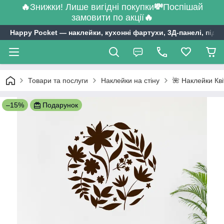
🔥
Знижки! Лише вигідні покупки
💸
Поспішай
замовити по акції
🔥
Happy Pocket ― наклейки, кухонні фартухи, 3Д-панелі, підл
Товари та послуги
Наклейки на стіну
🌺 Наклейки Кв
–15%
Подарунок