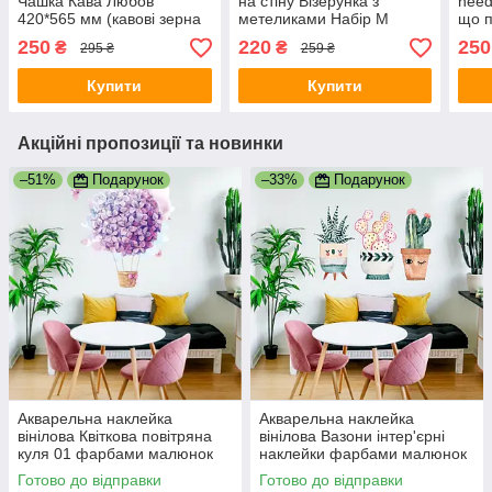
Чашка Кава Любов
на стіну Візерунка з
need
420*565 мм (кавові зерна
метеликами Набір М
що п
візерунки серця) матова
рослини завитки Happy
квіт
250
220
250
₴
₴
295 ₴
259 ₴
Коричневий
Pocket матова Білий
Кори
Купити
Купити
Акційні пропозиції та новинки
–51%
Подарунок
–33%
Подарунок
Акварельна наклейка
Акварельна наклейка
вінілова Квіткова повітряна
вінілова Вазони інтер'єрні
куля 01 фарбами малюнок
наклейки фарбами малюнок
ПВХ 550х680мм матова
ПВХ 540х390мм матова
Готово до відправки
Готово до відправки