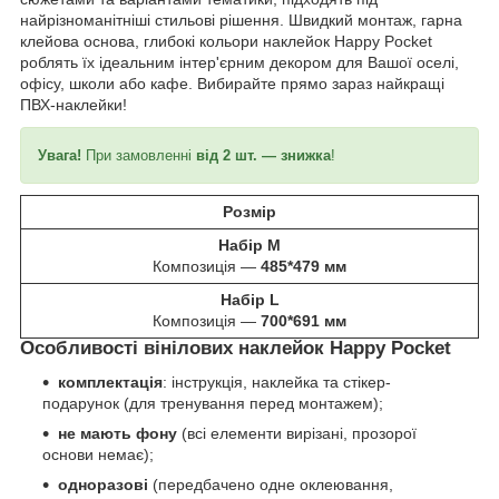
найрізноманітніші стильові рішення. Швидкий монтаж, гарна
клейова основа, глибокі кольори наклейок Happy Pocket
роблять їх ідеальним інтер'єрним декором для Вашої оселі,
офісу, школи або кафе. Вибирайте прямо зараз найкращі
ПВХ-наклейки!
Увага!
При замовленні
від 2 шт. — знижка
!
Розмір
Набір M
Композиція —
485*479 мм
Набір L
Композиція —
700*691 мм
Особливості вінілових наклейок Happy Pocket
комплектація
: інструкція, наклейка та стікер-
подарунок (для тренування перед монтажем);
не мають фону
(всі елементи вирізані, прозорої
основи немає);
одноразові
(передбачено одне оклеювання,