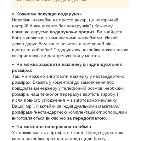
Кожному покупцю подарунок
Новорічні наклейки не просто декор, це новорічний
настрій! А яке ж свято без подарунків?) Кожному
покупцю даруємо
подарунок-сюрприз
, Ви знайдете
його в упаковці із замовленими наклейками. Нехай
декор дарує Вам лише позитив, а наступний рік ―
щастя та добробут! Подарункову наклейку можна також
використовувати для тренування у монтажі.
Чи можна замовити наклейку в індивідуальних
розмірах
Так, ми можемо виготовити наклейку у нестандартних
розмірах. Вкажіть у коментарі до замовлення або
повідомте менеджеру у телефонній розмові необхідні
розміри, наш технолог перерахує вартість виробу, і
після повного узгодження ми виготовимо наклейку
Вашої мрії. Наклейки за індивідуальними макетами/
розмірами/нестандартною комплектацією/пропорціями
виготовляються виключно
за передоплатою
.
Чи можливе повернення та обмін
Усі плівки мають сертифікат якості. Перед відправкою
кожна наклейка проходить огляд щодо браку,