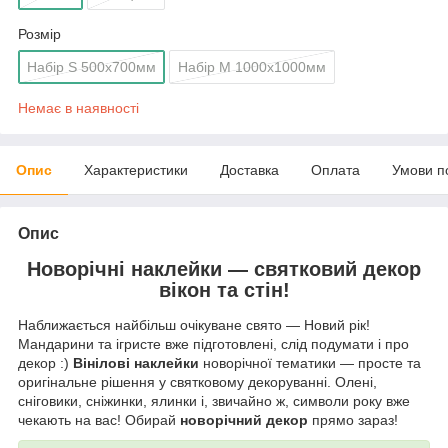
Розмір
Набір S 500x700мм
Набір М 1000x1000мм
Немає в наявності
Опис
Характеристики
Доставка
Оплата
Умови п
Опис
Новорічні наклейки — святковий декор
вікон та стін!
Наближається найбільш очікуване свято — Новий рік!
Мандарини та ігристе вже підготовлені, слід подумати і про
декор :)
Вінілові наклейки
новорічної тематики — просте та
оригінальне рішення у святковому декоруванні. Олені,
сніговики, сніжинки, ялинки і, звичайно ж, символи року вже
чекають на вас! Обирай
новорічний декор
прямо зараз!