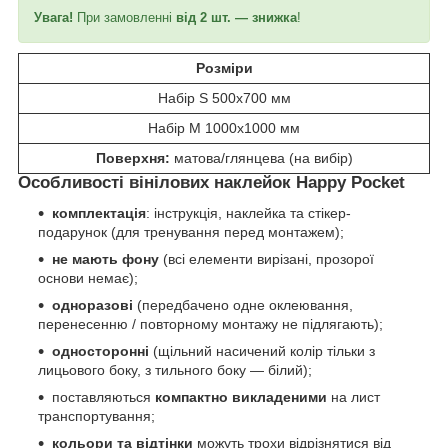
Увага!
При замовленні
від 2 шт. — знижка
!
Розміри
Набір S 500x700 мм
Набір M 1000x1000 мм
Поверхня:
матова/глянцева (на вибір)
Особливості вінілових наклейок Happy Pocket
комплектація
: інструкція, наклейка та стікер-
подарунок (для тренування перед монтажем);
не мають фону
(всі елементи вирізані, прозорої
основи немає);
одноразові
(передбачено одне оклеювання,
перенесенню / повторному монтажу не підлягають);
односторонні
(щільний насичений колір тільки з
лицьового боку, з тильного боку ― білий);
поставляються
компактно викладеними
на лист
транспортування;
кольори та відтінки
можуть трохи відрізнятися від