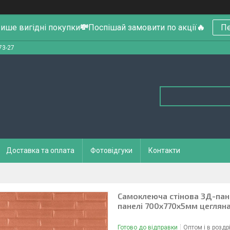
ише вигідні покупки
💸
Поспішай замовити по акції
🔥
Пе
73-27
Доставка та оплата
Фотовідгуки
Контакти
Самоклеюча стінова 3Д-пан
панелі 700x770x5мм цеглян
Готово до відправки
Оптом і в роздр