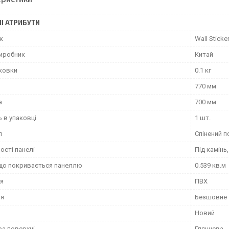
І АТРИБУТИ
к
Wall Sticke
виробник
Китай
аковки
0.1 кг
770 мм
а
700 мм
ь в упаковці
1 шт.
л
Спінений п
ості панелі
Під камінь
що покривається панеллю
0.539 кв.м
я
ПВХ
ня
Безшовне
Новий
ра поверхні
Глянцева