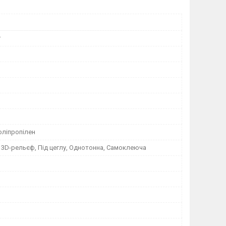
r
оліпропілен
, 3D-рельєф, Під цеглу, Однотонна, Самоклеюча