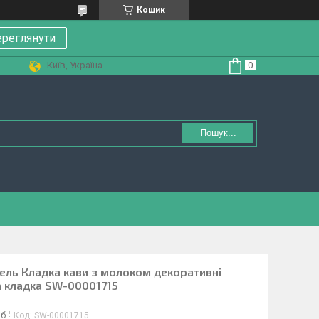
Кошик
реглянути
Київ, Україна
Пошук...
ель Кладка кави з молоком декоративні
а кладка SW-00001715
іб
Код:
SW-00001715