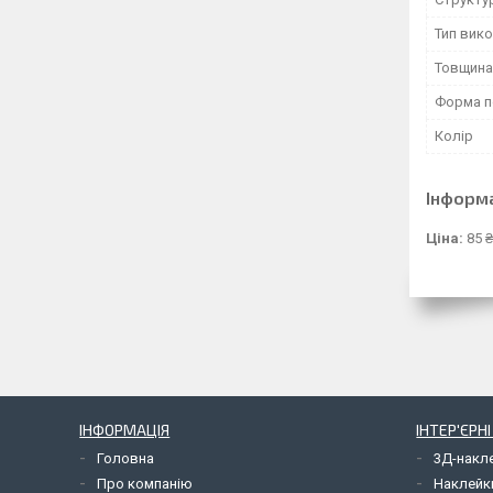
Тип вик
Товщина
Форма п
Колір
Інформ
Ціна:
85 ₴
ІНФОРМАЦІЯ
ІНТЕР'ЄРН
Головна
3Д-накл
Про компанію
Наклейк