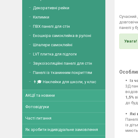
Декоративні рейки
Сучасний
Килимки
довговічн
ПВХ панелі для стін
панелі у 
Екошкіра самоклейка в рулоні
Увага!
Шпалери самоклейні
LVT плитка для підлоги
Звукоізоляційні панелі для стін
Особлив
Панелі із тканинним покриттям
Із 
👨🎓 Наклейки для школи, у клас
3Д пан
водові
АКЦІЇ та новини
1,5%
ві
до буд
Фотовідгуки
Які
Часті питання
Панелі
із діт
Як зробити індивідуальне замовлення
миютьс