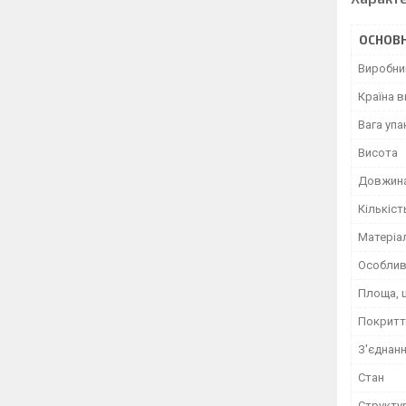
ОСНОВН
Виробни
Країна 
Вага уп
Висота
Довжин
Кількіст
Матеріа
Особлив
Площа, 
Покритт
З'єднан
Стан
Структу