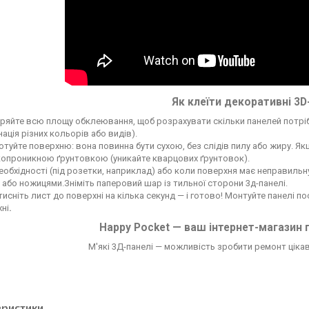
Як клеїти декоративні 3D
ряйте всю площу обклеювання, щоб розрахувати скільки панелей потрі
нація різних кольорів або видів).
отуйте поверхню: вона повинна бути сухою, без слідів пилу або жиру. Я
опроникною ґрунтовкою (уникайте кварцових ґрунтовок).
еобхідності (під розетки, наприклад) або коли поверхня має неправильн
або ножицями.Зніміть паперовий шар із тильної сторони 3д-панелі.
исніть лист до поверхні на кілька секунд — і готово! Монтуйте панелі 
ні
.
Happy Pocket — ваш інтернет-магазин 
М'які 3Д-панелі — можливість зробити ремонт цікави
еристики