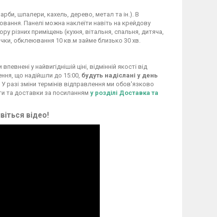
рби, шпалери, кахель, дерево, метал та ін.). В
ання. Панелі можна наклеїти навіть на крейдову
у різних приміщень (кухня, вітальня, спальня, дитяча,
чки, обклеювання 10 кв.м займе близько 30 хв.
евнені у найвигіднішій ціні, відмінній якості від
ення, що надійшли до 15:00,
будуть надіслані у день
 У разі зміни термінів відправлення ми обов'язково
ти та доставки за посиланням
у розділі Доставка та
віться відео!