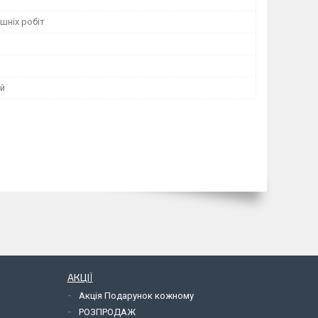
шніх робіт
й
АКЦІЇ
Акція Подарунок кожному
РОЗПРОДАЖ