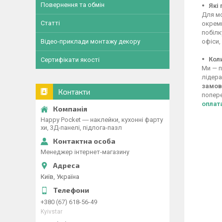
Повернення та обмін
Які
Для мо
Статті
окреми
побілк
офіси,
Відео-приклади монтажу декору
Кол
Сертифікати якості
Ми — п
лідера
замов
Контакти
попере
оплат
Happy Pocket ― наклейки, кухонні фарту
хи, 3Д-панелі, підлога-пазл
Менеджер інтернет-магазину
Київ, Україна
+380 (67) 618-56-49
Kyivstar