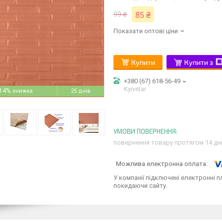
85 ₴
99 ₴
Показати оптові ціни
Купити
Купити з
+380 (67) 618-56-49
Kyivstar
14%
25 днів
повернення товару протягом 14 дн
У компанії підключені електронні п
покидаючи сайту.