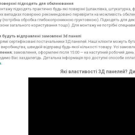
 поверхні підходять для обклеювання
нтажу підходять практично будь-які поверхні (шпаклівка, штукатурка, фа
х випадках поверхню рекомендовано перевірити на можливість обклеюв
у (потрібна обробка глибокопроникною грунтовкою). Підходять для декор
 зони загального користування тощо). Для монтажу не потрібні спецнави
и будуть відправлені замовлені 3d панелі
рямі сертифіковані постачальники 3Д панелей. Наші клієнти можуть бути вп
 виробництва, швидкій відправці будь-якої кількості товару. Усі замовл
лення
; замовлення, оформлені після 15:00 — на наступний робочий день.
димо Вас заздалегідь. Детальна інформація про доступні способи опла
а
.
Які властивості 3Д панелей? Ди