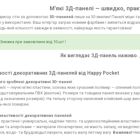
М'які 3Д-панелі — швидко, прак
 декор стін за допомогою
3D-панелей
лише за 30 хвилин! Панелі міцні т
і у використанні. Ваш інтер'єр заграє новими фарбами і зміниться відраз
будь-якій кількості завжди в наявності, найкраща якість гарантована!
Знижка при замовленні від 10 шт.!
Як виглядає 3Д-панель наживо. 
ості декоративних 3Д-панелей від Happy Pocket
чого зроблені декоративні 3D-панелі
елі — гнучкі м'які пластини, основа яких сучасний полімер — спінений по
дштовхувальним ПВХ (вінілом). Розміри та товщина панелі вказані у ха
д зазначених розмірів). На тильну сторону нанесений клейовий шар висо
ь-якої поверхні.
 властивості декоративних панелей
 практичні і універсальні, наділені тепло- та шумоізоляційними властиво
ьми та алергіками — матеріали гіпоалергенні, не мають запаху, не виділ
я, водо- та брудовідштовхуючі, мають малу питому вагу.
Важливо!
Нео