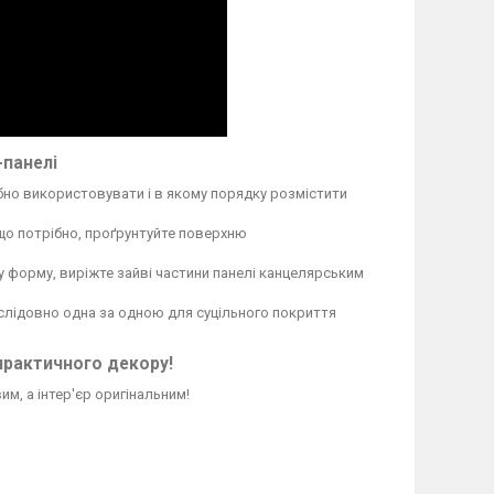
-панелі
бно використовувати і в якому порядку розмістити
кщо потрібно, проґрунтуйте поверхню
у форму, виріжте зайві частини панелі канцелярським
послідовно одна за одною для суцільного покриття
практичного декору!
м, а інтер'єр оригінальним!