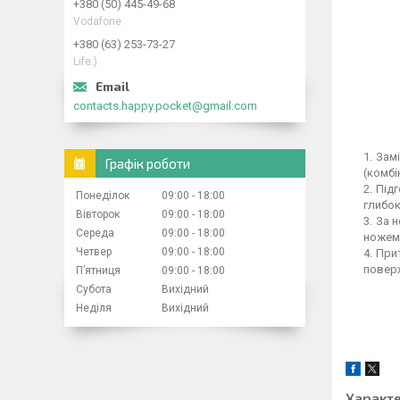
+380 (50) 445-49-68
Vodafone
+380 (63) 253-73-27
Life:)
contacts.happy.pocket@gmail.com
Замі
Графік роботи
(комбі
Підг
Понеділок
09:00
18:00
глибок
Вівторок
09:00
18:00
За н
Середа
09:00
18:00
ножем 
Четвер
09:00
18:00
Прит
поверх
Пʼятниця
09:00
18:00
Субота
Вихідний
Неділя
Вихідний
Характ