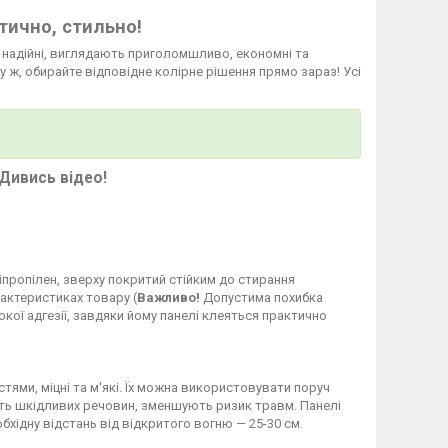
тично, стильно!
а надійні, виглядають приголомшливо, економні та
у ж, обирайте відповідне колірне рішення прямо зараз! Усі
Дивись відео!
ліпропілен, зверху покритий стійким до стирання
рактеристиках товару (
Важливо!
Допустима похибка
кої адгезії, завдяки йому панелі клеяться практично
стями, міцні та м'які. Їх можна використовувати поруч
яють шкідливих речовин, зменшують ризик травм. Панелі
бхідну відстань від відкритого вогню — 25-30 см.