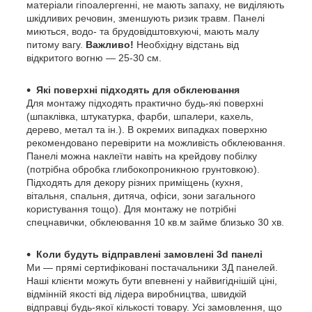
матеріали гіпоалергенні, не мають запаху, не виділяють
шкідливих речовин, зменшують ризик травм. Панелі
миються, водо- та брудовідштовхуючі, мають малу
питому вагу.
Важливо!
Необхідну відстань від
відкритого вогню — 25-30 см.
Які поверхні підходять для обклеювання
Для монтажу підходять практично будь-які поверхні
(шпаклівка, штукатурка, фарби, шпалери, кахель,
дерево, метал та ін.). В окремих випадках поверхню
рекомендовано перевірити на можливість обклеювання.
Панелі можна наклеїти навіть на крейдову побілку
(потрібна обробка глибокопроникною грунтовкою).
Підходять для декору різних приміщень (кухня,
вітальня, спальня, дитяча, офіси, зони загального
користування тощо). Для монтажу не потрібні
спецнавички, обклеювання 10 кв.м займе близько 30 хв.
Коли будуть відправлені замовлені 3d панелі
Ми — прямі сертифіковані постачальники 3Д панелей.
Наші клієнти можуть бути впевнені у найвигіднішій ціні,
відмінній якості від лідера виробництва, швидкій
відправці будь-якої кількості товару. Усі замовлення, що