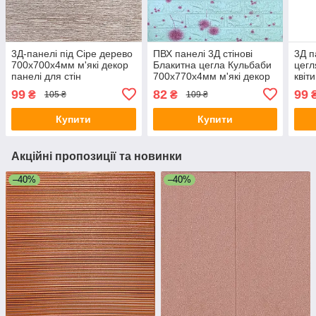
3Д-панелі під Сіре дерево
ПВХ панелі 3Д стінові
3Д п
700х700х4мм м'які декор
Блакитна цегла Кульбаби
цегл
панелі для стін
700х770х4мм м'які декор
квіт
дерев'яний фон
дитячої самоклейка (322)
ПВХ 
99
82
99
₴
₴
105 ₴
109 ₴
самоклейка (98) SW-
SW-00001362
SW-
00001464
Купити
Купити
Акційні пропозиції та новинки
–40%
–40%