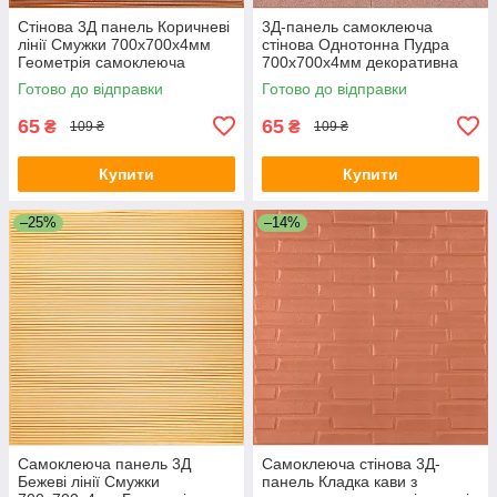
Стінова 3Д панель Коричневі
3Д-панель самоклеюча
лінії Смужки 700х700х4мм
стінова Однотонна Пудра
Геометрія самоклеюча
700х700х4мм декоративна
декоративна для стін SW-
стінова ПВХ SW-00001962
Готово до відправки
Готово до відправки
00001955
65
65
₴
₴
109 ₴
109 ₴
Купити
Купити
–25%
–14%
Самоклеюча панель 3Д
Самоклеюча стінова 3Д-
Бежеві лінії Смужки
панель Кладка кави з