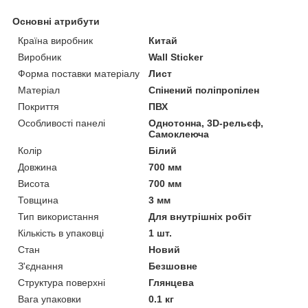
Основні атрибути
Країна виробник
Китай
Виробник
Wall Sticker
Форма поставки матеріалу
Лист
Матеріал
Спінений поліпропілен
Покриття
ПВХ
Особливості панелі
Однотонна, 3D-рельєф,
Самоклеюча
Колір
Білий
Довжина
700 мм
Висота
700 мм
Товщина
3 мм
Тип використання
Для внутрішніх робіт
Кількість в упаковці
1 шт.
Стан
Новий
З'єднання
Безшовне
Структура поверхні
Глянцева
Вага упаковки
0.1 кг