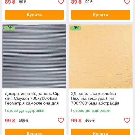
89
89
₴
₴
99 ₴
99 ₴
Купити
Купити
–9%
–9%
Декоративна 3Д панель Сірі
3Д панель самоклейка
лінії Смужки 700х700х4мм
Пісочна текстура Лінії
Геометрія самоклеюча для
700*700*6мм абстракція
стін текстурна SW-00001952
декоративна текстурна
Готово до відправки
Готово до відправки
стінова SW-00001949
99
99
₴
₴
109 ₴
109 ₴
Купити
Купити