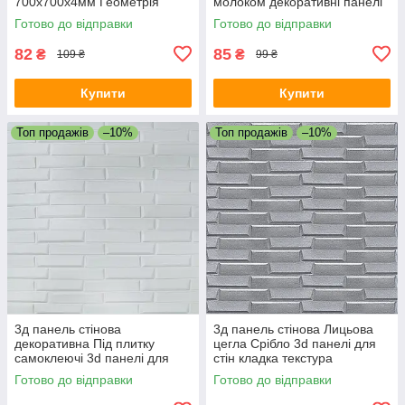
700х700х4мм Геометрія
молоком декоративні панелі
декоративна текстурна
700x770x5мм цегляна кладка
Готово до відправки
Готово до відправки
стінова SW-00001953
SW-00001715
82
85
₴
₴
109 ₴
99 ₴
Купити
Купити
Топ продажів
–10%
Топ продажів
–10%
3д панель стінова
3д панель стінова Лицьова
декоративна Під плитку
цегла Срібло 3d панелі для
самоклеючі 3d панелі для
стін кладка текстура
стін текстурна 700x770x5 мм
700x770x5мм (34) SW-
Готово до відправки
Готово до відправки
(31) SW-00000167
00000217