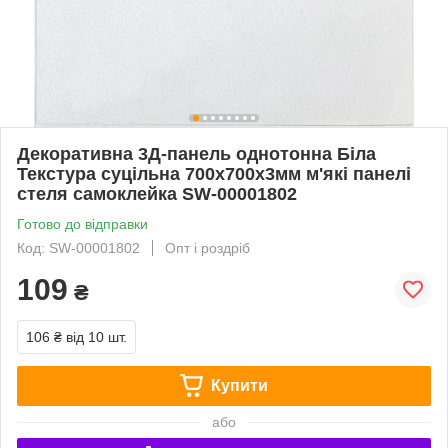
Декоративна 3Д-панель однотонна Біла
Текстура суцільна 700х700х3мм м'які панелі
стеля самоклейка SW-00001802
Готово до відправки
Код: SW-00001802
Опт і роздріб
109
₴
106 ₴
від 10 шт.
Купити
або