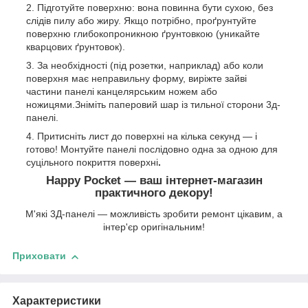
Підготуйте поверхню: вона повинна бути сухою, без
слідів пилу або жиру. Якщо потрібно, проґрунтуйте
поверхню глибокопроникною ґрунтовкою (уникайте
кварцових ґрунтовок).
За необхідності (під розетки, наприклад) або коли
поверхня має неправильну форму, виріжте зайві
частини панелі канцелярським ножем або
ножицями.Зніміть паперовий шар із тильної сторони 3д-
панелі.
Притисніть лист до поверхні на кілька секунд — і
готово! Монтуйте панелі послідовно одна за одною для
суцільного покриття поверхні
.
Happy Pocket — ваш інтернет-магазин
практичного декору!
М'які 3Д-панелі — можливість зробити ремонт цікавим, а
інтер'єр оригінальним!
Приховати
Характеристики