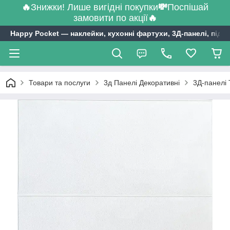
🔥
Знижки! Лише вигідні покупки
💸
Поспішай
замовити по акції
🔥
Happy Pocket ― наклейки, кухонні фартухи, 3Д-панелі, підл
Товари та послуги
3д Панелі Декоративні
3Д-панелі 