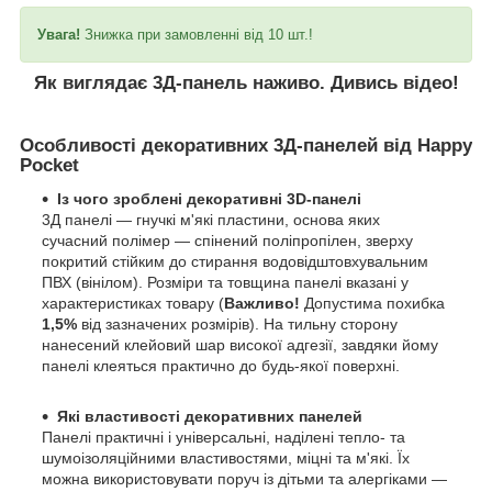
Увага!
Знижка при замовленні від 10 шт.!
Як виглядає 3Д-панель наживо. Дивись відео!
Особливості декоративних 3Д-панелей від Happy
Pocket
Із чого зроблені декоративні 3D-панелі
3Д панелі — гнучкі м'які пластини, основа яких
сучасний полімер — спінений поліпропілен, зверху
покритий стійким до стирання водовідштовхувальним
ПВХ (вінілом). Розміри та товщина панелі вказані у
характеристиках товару (
Важливо!
Допустима похибка
1,5%
від зазначених розмірів). На тильну сторону
нанесений клейовий шар високої адгезії, завдяки йому
панелі клеяться практично до будь-якої поверхні.
Які властивості декоративних панелей
Панелі практичні і універсальні, наділені тепло- та
шумоізоляційними властивостями, міцні та м'які. Їх
можна використовувати поруч із дітьми та алергіками —