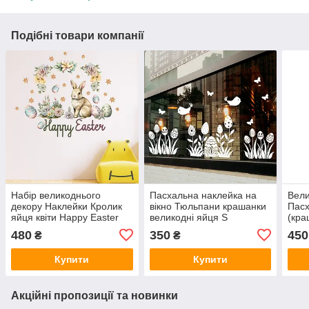
Подібні товари компанії
Набір великоднього
Пасхальна наклейка на
Вели
декору Наклейки Кролик
вікно Тюльпани крашанки
Пасх
яйця квіти Happy Easter
великодні яйця S
(кра
Набір S 550х650мм
1000х400 мм білий
паск
480
350
450
₴
₴
матова
матовий Happy Pocket
1100
Купити
Купити
Акційні пропозиції та новинки