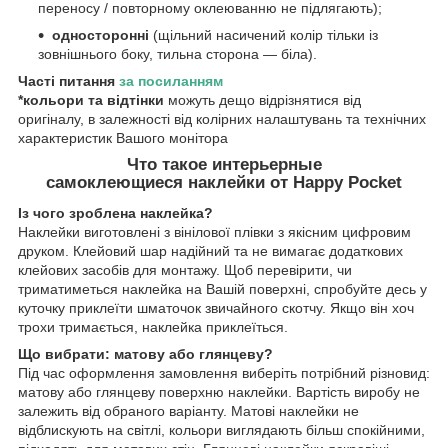
переносу / повторному оклеюванню не підлягають);
односторонні
(щільний насичений колір тільки із
зовнішнього боку, тильна сторона — біла).
Часті питання
за
посиланн
ям
*кольори та відтінки
можуть дещо відрізнятися від
оригіналу, в залежності від колірних налаштувань та технічних
характеристик Вашого монітора
Что такое интерьерные
самоклеющиеся наклейки от Happy Pocket
Із чого зроблена наклейка?
Наклейки виготовлені з вінілової плівки з якісним цифровим
друком. Клейовий шар надійний та не вимагає додаткових
клейових засобів для монтажу. Щоб перевірити, чи
триматиметься наклейка на Вашій поверхні, спробуйте десь у
куточку приклеїти шматочок звичайного скотчу. Якщо він хоч
трохи тримається, наклейка приклеїться.
Що вибрати: матову або глянцеву?
Під час оформлення замовлення виберіть потрібний різновид:
матову або глянцеву поверхню наклейки. Вартість виробу не
залежить від обраного варіанту. Матові наклейки не
відблискують на світлі, кольори виглядають більш спокійними,