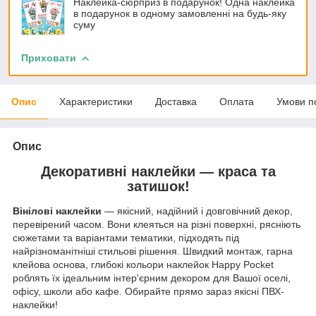
Наклейка-сюрприз в подарунок! Одна наклейка
в подарунок в одному замовленні на будь-яку
суму
Приховати
Опис
Характеристики
Доставка
Оплата
Умови п
Опис
Декоративні наклейки — краса та
затишок!
Вінілові наклейки
— якісний, надійний і довговічний декор,
перевірений часом. Вони клеяться на різні поверхні, рясніють
сюжетами та варіантами тематики, підходять під
найрізноманітніші стильові рішення. Швидкий монтаж, гарна
клейова основа, глибокі кольори наклейок Happy Pocket
роблять їх ідеальним інтер'єрним декором для Вашої оселі,
офісу, школи або кафе. Обирайте прямо зараз якісні ПВХ-
наклейки!