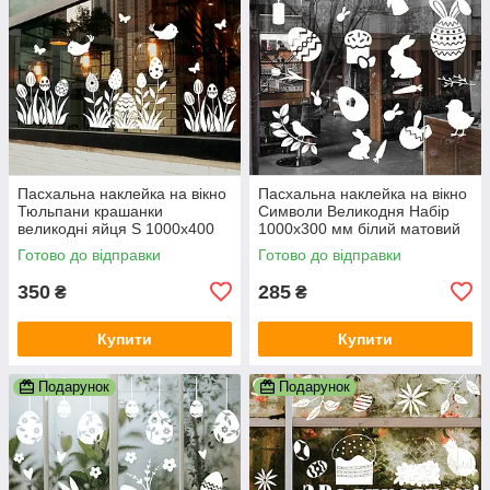
Пасхальна наклейка на вікно
Пасхальна наклейка на вікно
Тюльпани крашанки
Символи Великодня Набір
великодні яйця S 1000х400
1000х300 мм білий матовий
мм білий матовий Happy
Happy Pocket
Готово до відправки
Готово до відправки
Pocket
350
285
₴
₴
Купити
Купити
Подарунок
Подарунок