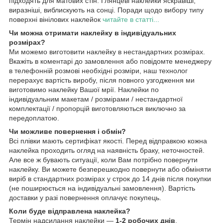
підходять для матових стін. Глянцеві наклейки яскравіші,
виразніші, виблискують на сонці. Поради щодо вибору типу
поверхні вінілових наклейок
читайте в статті...
Чи можна отримати наклейку в індивідуальних
розмірах?
Ми можемо виготовити наклейку в нестандартних розмірах.
Вкажіть в коментарі до замовлення або повідомте менеджеру
в телефонній розмові необхідні розміри, наш технолог
перерахує вартість виробу, після повного узгодження ми
виготовимо наклейку Вашої мрії. Наклейки по
індивідуальним макетам / розмірами / нестандартної
комплектації / пропорцій виготовляються виключно за
передоплатою.
Чи можливе повернення і обмін?
Всі плівки мають сертифікат якості. Перед відправкою кожна
наклейка проходить огляд на наявність браку, неточностей.
Але все ж бувають ситуації, коли Вам потрібно повернути
наклейку. Ви можете безперешкодно повернути або обміняти
виріб в стандартних розмірах у строк до 14 днів після покупки
(не поширюється на індивідуальні замовлення). Вартість
доставки у разі повернення оплачує покупець.
Коли буде відправлена наклейка?
Термін надсилання наклейки —
1-2 робочих днів
.