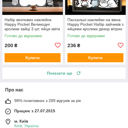
Набір вінілових наклейок
Пасхальні наклейки на вікна
Happy Pocket Великодні
Happy Pocket Набір зайчиків з
кролики зайці 3 шт. яйця квіти
яйцями кролики декор вітрин
декор вікон білий матовий
Великдень білий матовий
Готово до відправки
Готово до відправки
200
236
₴
₴
Купити
Купити
Показати ще
Про нас
98% позитивних з 289 відгуків за рік
Працює з 27.07.2015
м. Київ
Київ, Україна