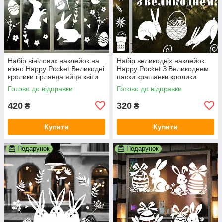
Набір вінілових наклейок на
Набір великодніх наклейок
вікно Happy Pocket Великодні
Happy Pocket З Великоднем
кролики гірлянда яйця квіти
паски крашанки кролики
для вітрини білий матовий
декор Пасха розмір S білий
Готово до відправки
Готово до відправки
матовий
420
320
₴
₴
Купити
Купити
Подарунок
Подарунок