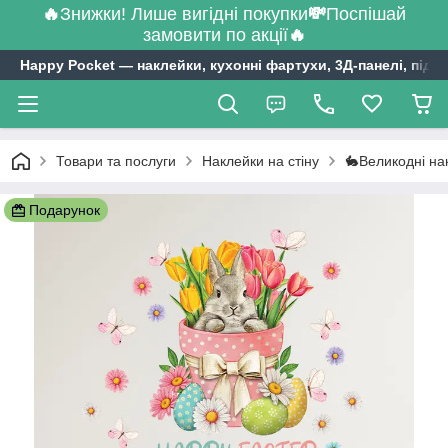
🔥
Знижки! Лише вигідні покупки
💸
Поспішай
замовити по акції
🔥
Happy Pocket ― наклейки, кухонні фартухи, 3Д-панелі, підл
Товари та послуги
Наклейки на стіну
🐇Великодні на
Подарунок