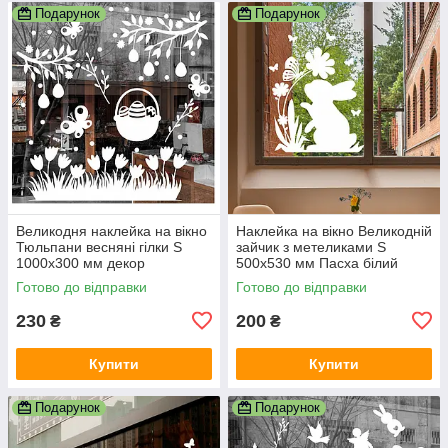
Подарунок
Подарунок
Великодня наклейка на вікно
Наклейка на вікно Великодній
Тюльпани весняні гілки S
зайчик з метеликами S
1000х300 мм декор
500х530 мм Пасха білий
Великдень білий матовий
матовий Happy Pocket
Готово до відправки
Готово до відправки
Happy Pocket
230
200
₴
₴
Купити
Купити
Подарунок
Подарунок