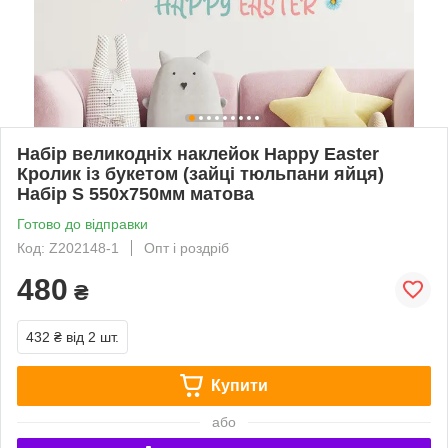
Набір великодніх наклейок Happy Easter
Кролик із букетом (зайці тюльпани яйця)
Набір S 550х750мм матова
Готово до відправки
Код: Z202148-1
Опт і роздріб
480
₴
432 ₴
від 2 шт.
Купити
або