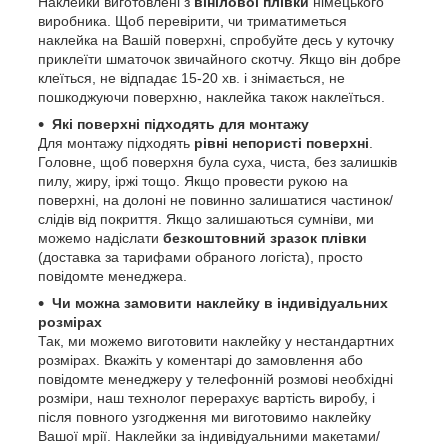
Наклейки виготовлені з
вінілової плівки
німецького
виробника. Щоб перевірити, чи триматиметься
наклейка на Вашій поверхні, спробуйте десь у куточку
приклеїти шматочок звичайного скотчу. Якщо він добре
клеїться, не відпадає 15-20 хв. і знімається, не
пошкоджуючи поверхню, наклейка також наклеїться.
Які поверхні підходять для монтажу
Для монтажу підходять
рівні непористі поверхні
.
Головне, щоб поверхня була суха, чиста, без залишків
пилу, жиру, іржі тощо. Якщо провести рукою на
поверхні, на долоні не повинно залишатися частинок/
слідів від покриття. Якщо залишаються сумніви, ми
можемо надіслати
безкоштовний зразок плівки
(доставка за тарифами обраного логіста), просто
повідомте менеджера.
Чи можна замовити наклейку в індивідуальних
розмірах
Так, ми можемо виготовити наклейку у нестандартних
розмірах. Вкажіть у коментарі до замовлення або
повідомте менеджеру у телефонній розмові необхідні
розміри, наш технолог перерахує вартість виробу, і
після повного узгодження ми виготовимо наклейку
Вашої мрії. Наклейки за індивідуальними макетами/