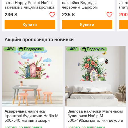
вікна Happy Pocket Набір
наклейка Ведмідь з
люль
зайчиків з яйцями кролики
червоним шарфом
(пат
декор вітрин Великдень
сніжинки сніжки Happy
Happ
236
235
200
₴
₴
білий матовий
Pocket Чорний матова
мат
Набір S
Купити
Купити
Акційні пропозиції та новинки
–48%
Подарунок
–46%
Подарунок
Акварельна наклейка
Вінілова наклейка Маленький
Іграшкові будиночки Набір М
будиночок Набір М
500х540 мм квіти хмари
500х490мм метелики декор в
декор дитячий вініл
дитячу ПВХ самоклейка
Готово до відправки
Готово до відправки