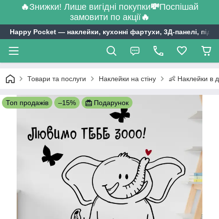
🔥
Знижки! Лише вигідні покупки
💸
Поспішай
замовити по акції
🔥
Happy Pocket ― наклейки, кухонні фартухи, 3Д-панелі, підл
Товари та послуги
Наклейки на стіну
👶 Наклейки в д
Топ продажів
–15%
Подарунок