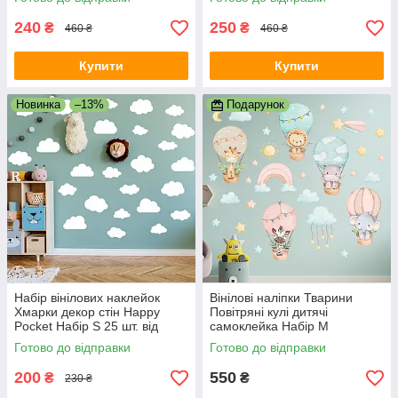
самоклейка
матова
240
250
₴
₴
460 ₴
460 ₴
Купити
Купити
Новинка
–13%
Подарунок
Набір вінілових наклейок
Вінілові наліпки Тварини
Хмарки декор стін Happy
Повітряні кулі дитячі
Pocket Набір S 25 шт. від
самоклейка Набір M
85х55мм до 128х93мм білий
1100х500 мм матова Happy
Готово до відправки
Готово до відправки
матовий
Pocket
200
550
₴
₴
230 ₴