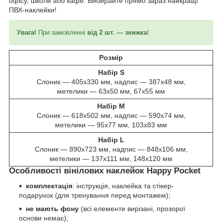
офісу, школи або кафе. Вибирайте прямо зараз найкращі
ПВХ-наклейки!
Увага!
При замовленні
від 2 шт. — знижка
!
Розмір
Набір S
Слоник — 405х330 мм, надпис — 387х48 мм,
метелики — 63х50 мм, 67х55 мм
Набір M
Слоник — 618х502 мм, надпис — 590х74 мм,
метелики — 95х77 мм, 103х83 мм
Набір L
Слоник — 890х723 мм, надпис — 848х106 мм,
метелики — 137х111 мм, 148х120 мм
Особливості вінілових наклейок Happy Pocket
комплектація
: інструкція, наклейка та стікер-
подарунок (для тренування перед монтажем);
не мають фону
(всі елементи вирізані, прозорої
основи немає);