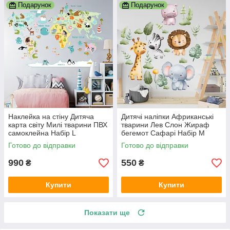
Подарунок
Подарунок
Наклейка на стіну Дитяча
Дитячі наліпки Африканські
карта світу Милі тварини ПВХ
тварини Лев Слон Жираф
самоклейна Набір L
бегемот Сафарі Набір M
1100х1000 мм матова Happy
1100х500 мм матова Happy
Готово до відправки
Готово до відправки
Pocket
Pocket
990
550
₴
₴
Купити
Купити
Показати ще