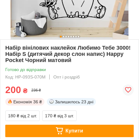
Набір вінілових наклейок Любимо Тебе 3000!
Набір S (дитячий декор слон напис) Happy
Pocket Чорний матовий
Готово до відправки
Код: HP-093S-070M
Опт і роздріб
200
₴
236 ₴
Економія
36 ₴
Залишилось
23 дні
180 ₴
від 2 шт.
170 ₴
від 3 шт.
Купити