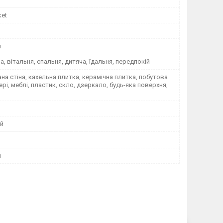
ket
я
на, вітальня, спальня, дитяча, їдальня, передпокій
а стіна, кахельна плитка, керамічна плитка, побутова
вері, меблі, пластик, скло, дзеркало, будь-яка поверхня,
й
м