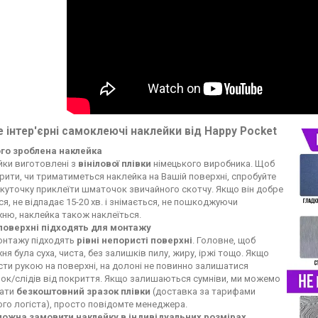
 інтер'єрні самоклеючі наклейки від Happy Pocket
ого зроблена наклейка
йки виготовлені з
вінілової плівки
німецького виробника. Щоб
рити, чи триматиметься наклейка на Вашій поверхні, спробуйте
 куточку приклеїти шматочок звичайного скотчу. Якщо він добре
ся, не відпадає 15-20 хв. і знімається, не пошкоджуючи
ню, наклейка також наклеїться.
 поверхні підходять для монтажу
онтажу підходять
рівні непористі поверхні
. Головне, щоб
ня була суха, чиста, без залишків пилу, жиру, іржі тощо. Якщо
ти рукою на поверхні, на долоні не повинно залишатися
ок/слідів від покриття. Якщо залишаються сумніви, ми можемо
лати
безкоштовний зразок плівки
(доставка за тарифами
го логіста), просто повідомте менеджера.
можна замовити наклейку в індивідуальних розмірах