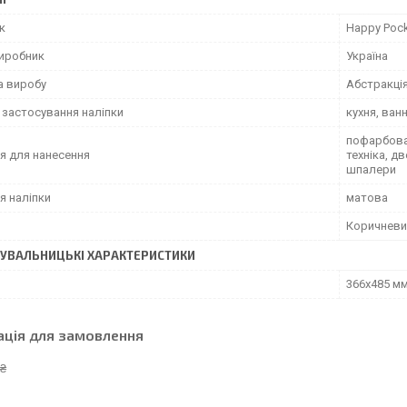
к
Happy Poc
виробник
Україна
а виробу
Абстракці
 застосування наліпки
кухня, ван
пофарбован
я для нанесення
техніка, д
шпалери
я наліпки
матова
Коричневи
УВАЛЬНИЦЬКІ ХАРАКТЕРИСТИКИ
366х485 м
ація для замовлення
 ₴