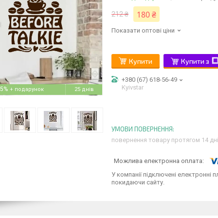
180 ₴
212 ₴
Показати оптові ціни
Купити
Купити з
+380 (67) 618-56-49
Kyivstar
5%
25 днів
повернення товару протягом 14 дн
У компанії підключені електронні п
покидаючи сайту.