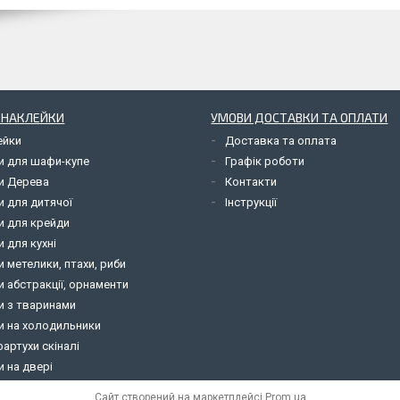
І НАКЛЕЙКИ
УМОВИ ДОСТАВКИ ТА ОПЛАТИ
ейки
Доставка та оплата
и для шафи-купе
Графік роботи
и Дерева
Контакти
и для дитячої
Інструкції
и для крейди
 для кухні
 метелики, птахи, риби
 абстракції, орнаменти
и з тваринами
и на холодильники
фартухи скіналі
 на двері
Сайт створений на маркетплейсі
Prom.ua