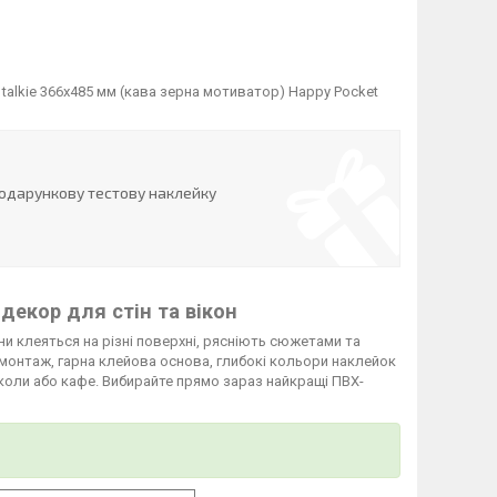
talkie 366х485 мм (кава зерна мотиватор) Happy Pocket
одарункову тестову наклейку
 декор для стін та вікон
они клеяться на різні поверхні, рясніють сюжетами та
 монтаж, гарна клейова основа, глибокі кольори наклейок
школи або кафе. Вибирайте прямо зараз найкращі ПВХ-