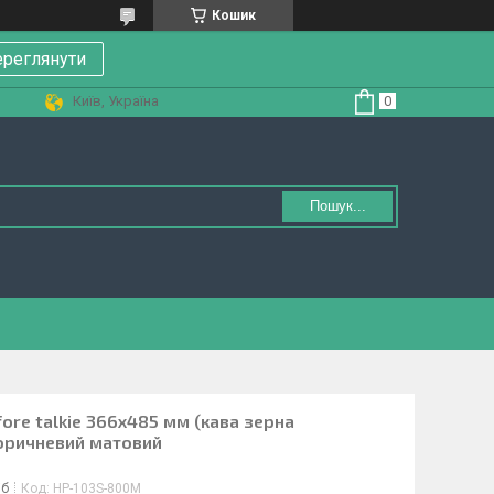
Кошик
реглянути
Київ, Україна
Пошук...
fore talkie 366х485 мм (кава зерна
оричневий матовий
іб
Код:
HP-103S-800M