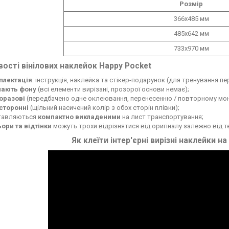
Розмір
366х485 мм
485х642 мм
733х970 мм
ості вінілових наклейок Happy Pocket
плектація
: інструкція, наклейка та стікер-подарунок (для тренування п
мають фону
(всі елементи вирізані, прозорої основи немає);
оразові
(передбачено одне оклеювання, перенесенню / повторному мон
сторонні
(щільний насичений колір з обох сторін плівки);
тавляються
компактно викладеними
на лист транспортування;
ьори та відтінки
можуть трохи відрізнятися від оригіналу залежно від 
Як клеїти інтер'єрні вирізні наклейки на