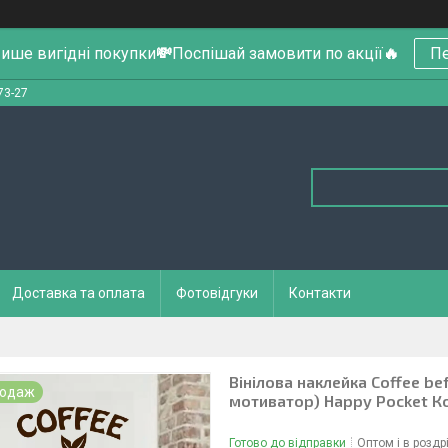
ише вигідні покупки
💸
Поспішай замовити по акції
🔥
Пе
73-27
Доставка та оплата
Фотовідгуки
Контакти
Вінілова наклейка Coffee be
родаж
мотиватор) Happy Pocket К
Готово до відправки
Оптом і в роздр