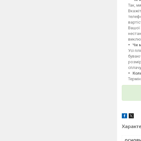
Так, м
Вкажіт
телефо
вартіс
Вашої 
неста
викл
Чи 
Усі пл
бувают
розмі
сплачу
Кол
Термін
Характ
ОСНОВН