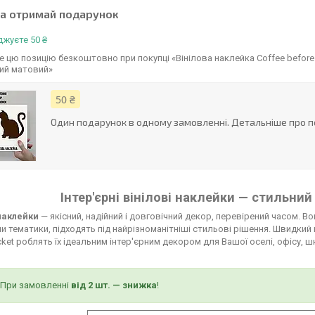
та отримай подарунок
жуєте 50 ₴
 цю позицію безкоштовно при покупці «Вінілова наклейка Coffee before 
ий матовий»
50 ₴
Один подарунок в одному замовленні. Детальніше про п
Інтер'єрні вінілові наклейки — стильний
 наклейки
— якісний, надійний і довговічний декор, перевірений часом. В
и тематики, підходять під найрізноманітніші стильові рішення. Швидкий
ket роблять їх ідеальним інтер'єрним декором для Вашої оселі, офісу, 
При замовленні
від 2 шт. — знижка
!