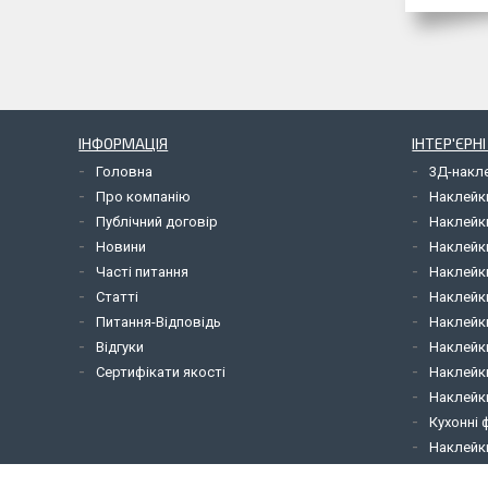
ІНФОРМАЦІЯ
ІНТЕР'ЄРН
Головна
3Д-накл
Про компанію
Наклейк
Публічний договір
Наклейк
Новини
Наклейк
Часті питання
Наклейк
Статті
Наклейки
Питання-Відповідь
Наклейки
Відгуки
Наклейки
Сертифікати якості
Наклейк
Наклейк
Кухонні 
Наклейки