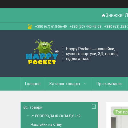
🔥
Знижки! Л
+380 (67) 618-56-49
+380 (50) 445-49-68
+380 (63) 253-
Happy Pocket ― наклейки,
кухонні фартухи, 3Д-панелі,
підлога-пазл
Головна
Каталог товарів
Про компанію
Всі товари
Топ п
📌 РОЗПРОДАЖ СКЛАДУ 1=2
Наклейки на стіну