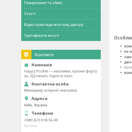
Повернення та обмін
Статті
Відео-приклади монтажу декору
Сертифікати якості
Особлив
ком
не 
Контакти
одн
дво
пос
Happy Pocket ― наклейки, кухонні фарту
кол
хи, 3Д-панелі, підлога-пазл
Менеджер інтернет-магазину
Київ, Україна
+380 (67) 618-56-49
Kyivstar