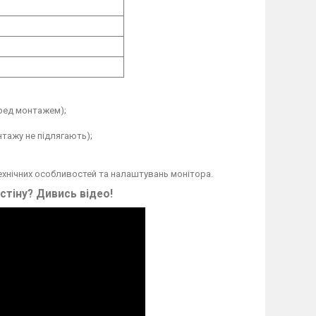
еред монтажем);
тажу не підлягають);
технічних особливостей та налаштувань монітора.
 стіну? Дивись відео!