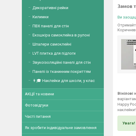
Замов 
Декоративні рейки
Килимки
Ви заощад
Отримайте
ПВХ панелі для стін
Коричнев
Екошкіра самоклейка в рулоні
Шпалери самоклейні
LVT плитка для підлоги
Звукоізоляційні панелі для стін
Панелі із тканинним покриттям
👨🎓 Наклейки для школи, у клас
Вінілові
АКЦІЇ та новини
варіантам
Happy Poc
Фотовідгуки
наклейки!
Часті питання
Увага!
Як зробити індивідуальне замовлення