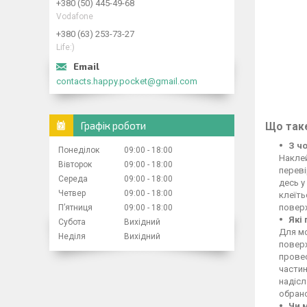
+380 (50) 445-49-68
Vodafone
+380 (63) 253-73-27
Life:)
contacts.happy.pocket@gmail.com
Графік роботи
Що таке
З ч
Понеділок
09:00
18:00
Накле
Вівторок
09:00
18:00
переві
Середа
09:00
18:00
десь у
Четвер
09:00
18:00
клеїть
поверх
Пʼятниця
09:00
18:00
Які
Субота
Вихідний
Для м
Неділя
Вихідний
поверх
провес
частин
надіс
обрано
Чи 