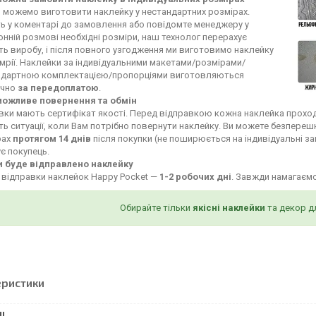
и можемо виготовити наклейку у нестандартних розмірах.
ь у коментарі до замовлення або повідомте менеджеру у
нній розмові необхідні розміри, наш технолог перерахує
ть виробу, і після повного узгодження ми виготовимо наклейку
мрії. Наклейки за індивідуальними макетами/розмірами/
ндартною комплектацією/пропорціями виготовляються
ючно
за передоплатою
.
можливе повернення та обмін
івки мають сертифікат якості. Перед відправкою кожна наклейка проход
ь ситуації, коли Вам потрібно повернути наклейку. Ви можете безпереш
рах
протягом 14 днів
після покупки (не поширюється на індивідуальні за
є покупець.
и буде відправлено наклейку
 відправки наклейок Happy Pocket —
1-2 робочих дні
. Завжди намагаєм
Обирайте тільки
якісні наклейки
та декор д
еристики
І