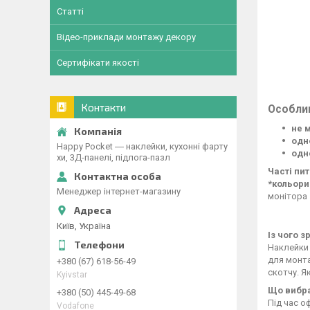
Статті
Відео-приклади монтажу декору
Сертифікати якості
Контакти
Особли
не 
одн
Happy Pocket ― наклейки, кухонні фарту
одн
хи, 3Д-панелі, підлога-пазл
Часті пи
*кольори
Менеджер інтернет-магазину
монітора
Київ, Україна
Із чого 
Наклейки 
для монта
+380 (67) 618-56-49
скотчу. Я
Kyivstar
Що вибра
+380 (50) 445-49-68
Під час о
Vodafone