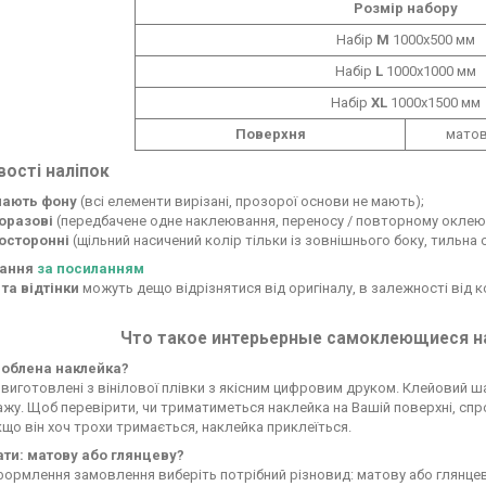
Розмір набору
Набір
М
1000х500 мм
Набір
L
1000х1000 мм
Набір
XL
1000х1500 мм
Поверхня
матов
вості
наліпок
мають фону
(всі елементи вирізані, прозорої основи не мають);
оразові
(передбачене одне наклеювання, переносу / повторному оклею
осторонні
(щільний насичений колір тільки із зовнішнього боку, тильна 
тання
за
посиланн
ям
 та відтінки
можуть дещо відрізнятися від оригіналу, в залежності від 
Что такое интерьерные самоклеющиеся на
зроблена наклейка?
виготовлені з вінілової плівки з якісним цифровим друком. Клейовий ш
жу. Щоб перевірити, чи триматиметься наклейка на Вашій поверхні, спр
кщо він хоч трохи тримається, наклейка приклеїться.
ти: матову або глянцеву?
формлення замовлення виберіть потрібний різновид: матову або глянцев