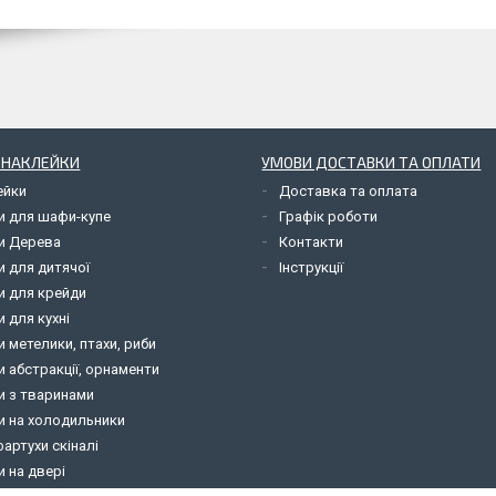
І НАКЛЕЙКИ
УМОВИ ДОСТАВКИ ТА ОПЛАТИ
ейки
Доставка та оплата
и для шафи-купе
Графік роботи
и Дерева
Контакти
и для дитячої
Інструкції
и для крейди
 для кухні
 метелики, птахи, риби
 абстракції, орнаменти
и з тваринами
и на холодильники
фартухи скіналі
 на двері