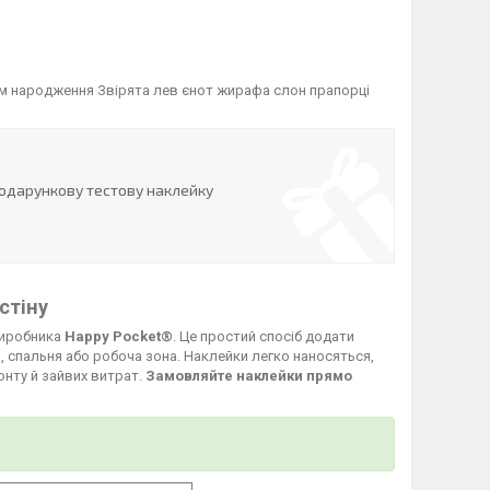
нем народження Звірята лев єнот жирафа слон прапорці
одарункову тестову наклейку
стіну
 виробника
Happy Pocket®
. Це простий спосіб додати
я, спальня або робоча зона. Наклейки легко наносяться,
нту й зайвих витрат.
Замовляйте наклейки прямо