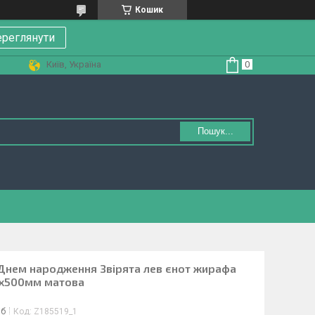
Кошик
реглянути
Київ, Україна
Пошук...
 З Днем народження Звірята лев єнот жирафа
0х500мм матова
іб
Код:
Z185519_1