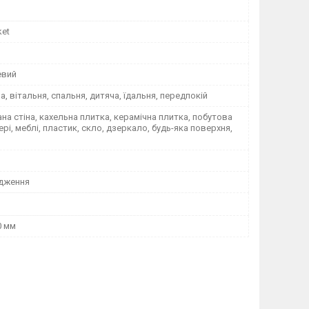
ket
евий
на, вітальня, спальня, дитяча, їдальня, передпокій
а стіна, кахельна плитка, керамічна плитка, побутова
вері, меблі, пластик, скло, дзеркало, будь-яка поверхня,
дження
0 мм