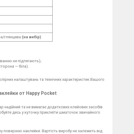
а/глянцева
(на вибір)
ванню не підлягають);
сторона — біла).
колірних налаштувань та технічних характеристик Вашого
клейки от Happy Pocket
ар надійний та не вимагає додаткових клейових засобів
обуйте десь у куточку приклеїти шматочок звичайного
у поверхню наклейки. Вартість виробу не залежить від