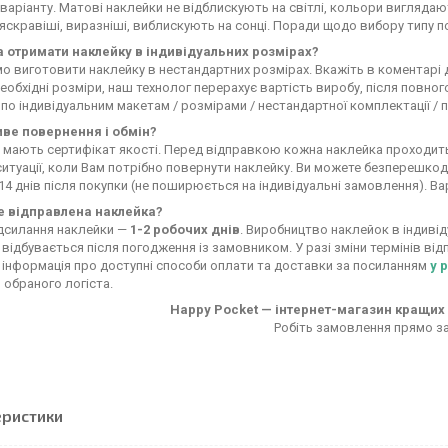
варіанту. Матові наклейки не відблискують на світлі, кольори виглядают
яскравіші, виразніші, виблискують на сонці. Поради щодо вибору типу п
 отримати наклейку в індивідуальних розмірах?
 виготовити наклейку в нестандартних розмірах. Вкажіть в коментарі
еобхідні розміри, наш технолог перерахує вартість виробу, після повно
по індивідуальним макетам / розмірами / нестандартної комплектації 
ве повернення і обмін?
и мають сертифікат якості. Перед відправкою кожна наклейка проходить 
итуації, коли Вам потрібно повернути наклейку. Ви можете безперешкод
14 днів після покупки (не поширюється на індивідуальні замовлення). Ва
е відправлена наклейка?
адсилання наклейки —
1-2 робочих днів
. Виробництво наклейок в індивід
відбувається після погодження із замовником. У разі зміни термінів ві
інформація про доступні способи оплати та доставки за посиланням
у 
обраного логіста.
Happy Pocket — інтернет-магазин кращих 
Робіть замовлення прямо за
еристики