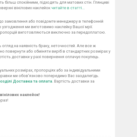
ь більш спокійними, підходять для матових стін. Глянцеві
оверхні вінілових наклейок
читайте в статті...
 до замовлення або повідомте менеджеру в телефонній
го узгодження ми виготовимо наклейку Вашої мрії.
/ пропорцій виготовляються виключно за передоплатою.
огляд на наявність браку, неточностей. Але все ж
но повернути або обміняти виріб в стандартних розмірах у
ртість доставки у разі повернення оплачує покупець.
уальних розмірах, пропорціях або за індивідуальними
дправки ми обов'язково попередимо Вас заздалегідь.
розділі Доставка та оплата
. Вартість доставки за
вінілових наклейок!
раз!