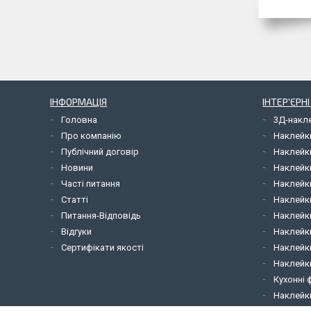
ІНФОРМАЦІЯ
ІНТЕР'ЄРН
Головна
3Д-накл
Про компанію
Наклейк
Публічний договір
Наклейк
Новини
Наклейк
Часті питання
Наклейк
Статті
Наклейки
Питання-Відповідь
Наклейки
Відгуки
Наклейки
Сертифікати якості
Наклейк
Наклейк
Кухонні 
Наклейки