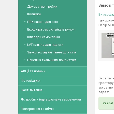
Замов 
Декоративні рейки
Килимки
Ви заощад
Отримайте
ПВХ панелі для стін
Набір М 
Екошкіра самоклейка в рулоні
Шпалери самоклейні
LVT плитка для підлоги
Звукоізоляційні панелі для стін
Панелі із тканинним покриттям
АКЦІЇ та новини
Оновіть і
Фотовідгуки
простору 
акуратно 
Часті питання
зараз!
Як зробити індивідуальне замовлення
Увага!
Повернення та обмін