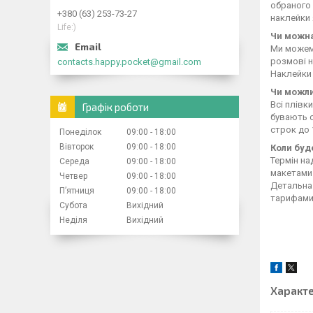
обраного 
+380 (63) 253-73-27
наклейки 
Life:)
Чи можна
Ми можемо
розмові н
contacts.happy.pocket@gmail.com
Наклейки 
Чи можли
Всі плівк
Графік роботи
бувають с
строк до 
Понеділок
09:00
18:00
Вівторок
09:00
18:00
Коли буд
Термін н
Середа
09:00
18:00
макетами 
Четвер
09:00
18:00
Детальна 
Пʼятниця
09:00
18:00
тарифами 
Субота
Вихідний
Неділя
Вихідний
Характ