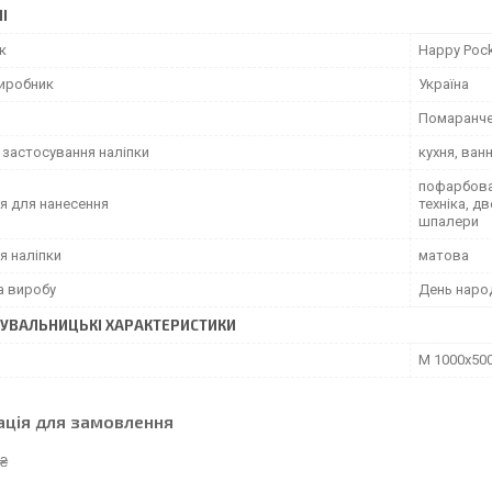
І
к
Happy Poc
виробник
Україна
Помаранч
 застосування наліпки
кухня, ван
пофарбован
я для нанесення
техніка, д
шпалери
я наліпки
матова
а виробу
День наро
УВАЛЬНИЦЬКІ ХАРАКТЕРИСТИКИ
М 1000х50
ація для замовлення
 ₴