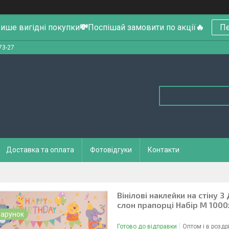
ише вигідні покупки
💸
Поспішай замовити по акції
🔥
Пе
73-27
Доставка та оплата
Фотовідгуки
Контакти
Вінілові наклейки на стіну
слон прапорці Набір М 100
арунок
Готово до відправки
Оптом і в роздр