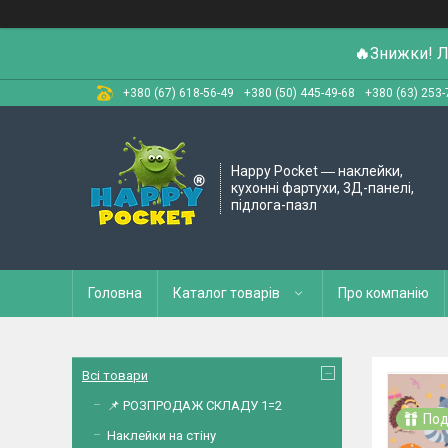
🔥
Знижки! Л
+380 (67) 618-56-49
+380 (50) 445-49-68
+380 (63) 253-
Happy Pocket ― наклейки,
кухонні фартухи, 3Д-панелі,
підлога-пазл
Головна
Каталог товарів
Про компанію
Всі товари
📌 РОЗПРОДАЖ СКЛАДУ 1=2
Под
Наклейки на стіну