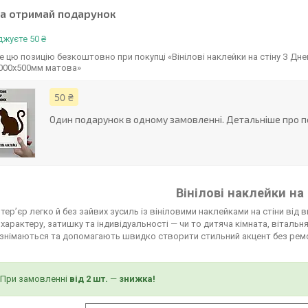
та отримай подарунок
жуєте 50 ₴
 цю позицію безкоштовно при покупці «Вінілові наклейки на стіну З Д
1000х500мм матова»
50 ₴
Один подарунок в одному замовленні. Детальніше про п
Вінілові наклейки на 
нтер’єр легко й без зайвих зусиль із вініловими наклейками на стіни від
характеру, затишку та індивідуальності — чи то дитяча кімната, вітальн
знімаються та допомагають швидко створити стильний акцент без ремо
При замовленні
від 2 шт.
—
знижка!