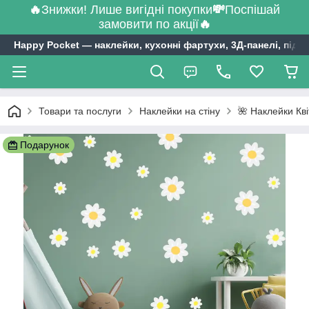
🔥
Знижки! Лише вигідні покупки
💸
Поспішай
замовити по акції
🔥
Happy Pocket ― наклейки, кухонні фартухи, 3Д-панелі, підл
Товари та послуги
Наклейки на стіну
🌺 Наклейки Кв
Подарунок