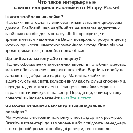
Что такое интерьерные
самоклеющиеся наклейки от Happy Pocket
Із чого зроблена наклейка?
Наклейки виготовлені з вінілової плівки з якісним цифровим
друком. Клейовий шар надійний та не вимагає додаткових
клейових засобів для монтажу. Щоб перевірити, чи
триматиметься наклейка на Вашій поверхні, спробуйте десь у
куточку приклеїти шматочок звичайного скотчу. Якщо він хоч
трохи тримається, наклейка приклеїться.
Що вибрати: матову або глянцеву?
Під час оформлення замовлення виберіть потрібний різновид:
матову або глянцеву поверхню наклейки. Вартість виробу не
залежить від обраного варіанту. Матові наклейки не
відблискують на світлі, кольори виглядають більш спокійними,
підходять для матових стін. Глянцеві наклейки яскравіші,
виразніші, виблискують на сонці. Поради щодо вибору типу
поверхні вінілових наклейок
читайте в статті...
Чи можна отримати наклейку в індивідуальних
розмірах?
Ми можемо виготовити наклейку в нестандартних розмірах.
Вкажіть в коментарі до замовлення або повідомте менеджеру
в телефонній розмові необхідні розміри, наш технолог