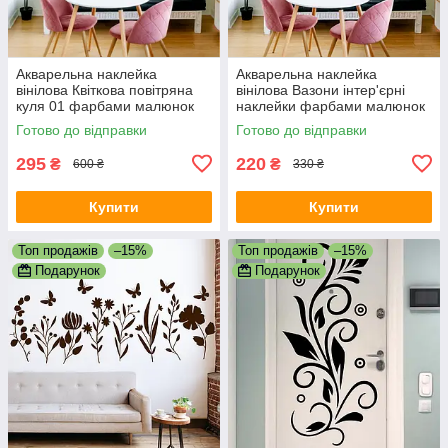
Акварельна наклейка
Акварельна наклейка
вінілова Квіткова повітряна
вінілова Вазони інтер'єрні
куля 01 фарбами малюнок
наклейки фарбами малюнок
ПВХ 550х680мм матова
ПВХ 540х390мм матова
Готово до відправки
Готово до відправки
295
220
₴
₴
600 ₴
330 ₴
Купити
Купити
Топ продажів
–15%
Топ продажів
–15%
Подарунок
Подарунок