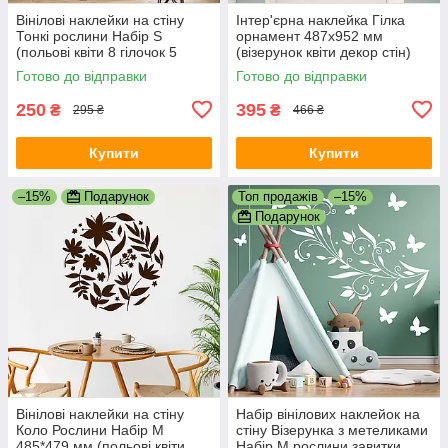
Вінілові наклейки на стіну
Інтер'єрна наклейка Гілка
Тонкі рослини Набір S
орнамент 487х952 мм
(польові квіти 8 гілочок 5
(візерунок квіти декор стін)
метеликів) матова
Happy Pocket Чорний
Готово до відправки
Готово до відправки
Коричневий
матовий
250
395
₴
₴
295 ₴
466 ₴
Купити
Купити
–15%
Подарунок
Топ продажів
–15%
Подарунок
Вінілові наклейки на стіну
Набір вінілових наклейок на
Коло Рослини Набір M
стіну Візерунка з метеликами
485*479 мм (польові квіти
Набір М рослини завитки