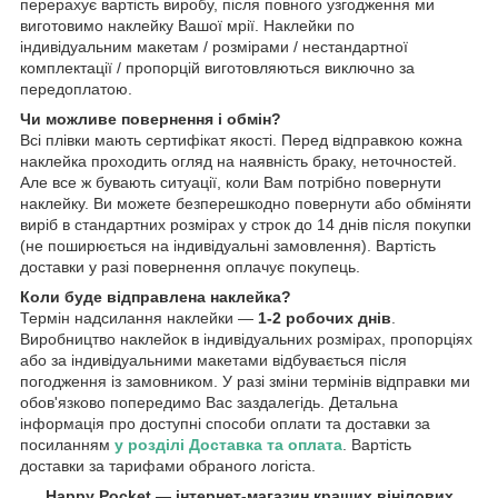
перерахує вартість виробу, після повного узгодження ми
виготовимо наклейку Вашої мрії. Наклейки по
індивідуальним макетам / розмірами / нестандартної
комплектації / пропорцій виготовляються виключно за
передоплатою.
Чи можливе повернення і обмін?
Всі плівки мають сертифікат якості. Перед відправкою кожна
наклейка проходить огляд на наявність браку, неточностей.
Але все ж бувають ситуації, коли Вам потрібно повернути
наклейку. Ви можете безперешкодно повернути або обміняти
виріб в стандартних розмірах у строк до 14 днів після покупки
(не поширюється на індивідуальні замовлення). Вартість
доставки у разі повернення оплачує покупець.
Коли буде відправлена наклейка?
Термін надсилання наклейки —
1-2 робочих днів
.
Виробництво наклейок в індивідуальних розмірах, пропорціях
або за індивідуальними макетами відбувається після
погодження із замовником. У разі зміни термінів відправки ми
обов'язково попередимо Вас заздалегідь. Детальна
інформація про доступні способи оплати та доставки за
посиланням
у розділі Доставка та оплата
. Вартість
доставки за тарифами обраного логіста.
Happy Pocket — інтернет-магазин кращих вінілових