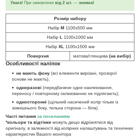
Увага!
При замовленні
від 2 шт.
—
знижка!
Розмір набору
Набір
М
1100х500 мм
Набір
L
1100х1000 мм
Набір
XL
1100х1500 мм
Поверхня
матова/глянцева
(на вибір)
Особливості
наліпок
не мають фону
(всі елементи вирізані, прозорої
основи не мають);
одноразові
(передбачене одне наклеювання,
переносу / повторному оклеюванню не підлягають);
односторонні
(щільний насичений колір тільки із
зовнішнього боку, тильна сторона — біла).
Часті питання
за
посиланн
ям
*кольори та відтінки
можуть дещо відрізнятися від
оригіналу, в залежності від колірних налаштувань та технічних
характеристик Вашого монітора