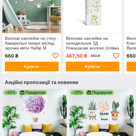
Вінілові наклейки на стіну
Вінілова наклейка на
Віні
Акварельні хмари місяць
холодильник 3Д
Ключ
зірочки квіти Набір М
Ромашкове молоко (плівка
Вале
1100х500 мм матова
ПВХ з ламінацією)
серд
660
467,50
660
₴
₴
550 ₴
650х2000 мм квіти Білий
1100
Купити
Купити
Акційні пропозиції та новинки
–51%
Подарунок
–33%
Подарунок