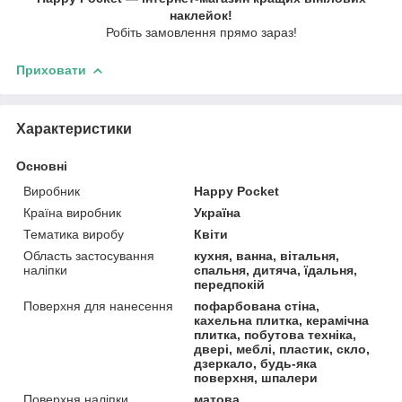
наклейок!
Робіть замовлення прямо зараз!
Приховати
Характеристики
Основні
Виробник
Happy Pocket
Країна виробник
Україна
Тематика виробу
Квіти
Область застосування
кухня, ванна, вітальня,
наліпки
спальня, дитяча, їдальня,
передпокій
Поверхня для нанесення
пофарбована стіна,
кахельна плитка, керамічна
плитка, побутова техніка,
двері, меблі, пластик, скло,
дзеркало, будь-яка
поверхня, шпалери
Поверхня наліпки
матова