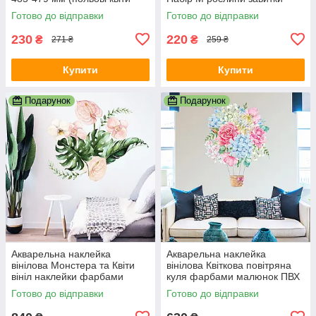
сфера) матова Коричневий
Happy Pocket матова Білий
Готово до відправки
Готово до відправки
230
220
₴
₴
271 ₴
259 ₴
Купити
Купити
Подарунок
Подарунок
Акварельна наклейка
Акварельна наклейка
вінілова Монстера та Квіти
вінілова Квіткова повітряна
вініл наклейки фарбами
куля фарбами малюнок ПВХ
малюнок ПВХ 1000х1200мм
540х700мм матова
Готово до відправки
Готово до відправки
матова