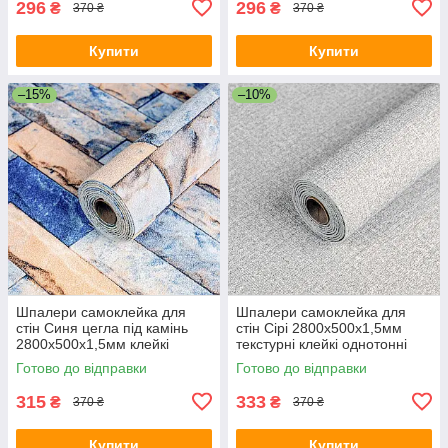
296
296
₴
₴
370 ₴
370 ₴
Купити
Купити
–15%
–10%
Шпалери самоклейка для
Шпалери самоклейка для
стін Синя цегла під камінь
стін Сірі 2800х500х1,5мм
2800х500х1,5мм клейкі
текстурні клейкі однотонні
текстурні рулонні для вітальні
рулонні для вітальні кухні
Готово до відправки
Готово до відправки
кухні
315
333
₴
₴
370 ₴
370 ₴
Купити
Купити