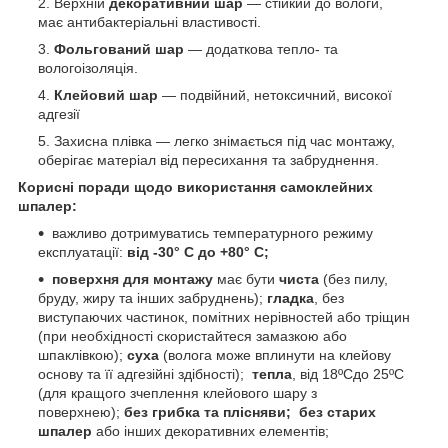
Верхній
декоративний шар
― стійкий до вологи,
має антибактеріальні властивості.
Фольгований шар
― додаткова тепло- та
вологоізоляція.
Клейовий шар
― подвійний, нетоксичний, високої
адгезії
Захисна плівка ― легко знімається під час монтажу,
оберігає матеріал від пересихання та забруднення.
Корисні поради щодо використання самоклейних
шпалер:
важливо дотримуватись температурного режиму
експлуатації:
від -30° C до +80° C;
поверхня для монтажу
має бути
чиста
(без пилу,
бруду, жиру та інших забруднень);
гладка
, без
виступаючих частинок, помітних нерівностей або тріщин
(при необхідності скористайтеся замазкою або
шпаклівкою);
суха
(волога може вплинути на клейову
основу та її адгезійні здібності);
тепла
, від 18ºСдо 25ºС
(для кращого зчеплення клейового шару з
поверхнею);
без грибка та плісняви;
без старих
шпалер
або інших декоративних елементів;