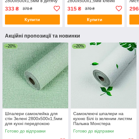
2800х500х1,5мм в дитячу
2800х500х1,5мм клейкі
лис
для хлопчика текстурні
текстурні рулонні для
2800
333
315
296
₴
₴
370 ₴
370 ₴
рулонні клейкі
вітальні кухні
клей
Купити
Купити
Акційні пропозиції та новинки
–20%
–20%
Шпалери самоклейка для
Самоклеючі шпалери на
стін Зелені 2800х500х1,5мм
кухню Білі із зеленим листям
для кухні передпокою
Пальма Монстера
текстурні клейкі однотонні
2800х500х1,5мм текстурні
Готово до відправки
Готово до відправки
рулонні
клейкі рулонні