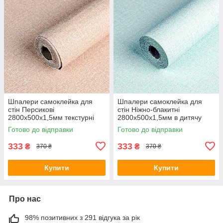
Шпалери самоклейка для
Шпалери самоклейка для
стін Персикові
стін Ніжно-блакитні
2800х500х1,5мм текстурні
2800х500х1,5мм в дитячу
клейкі однотонні рулонні в
для хлопчика текстурні
Готово до відправки
Готово до відправки
спальню
рулонні клейкі
333
333
₴
₴
370 ₴
370 ₴
Купити
Купити
Про нас
98% позитивних з 291 відгука за рік