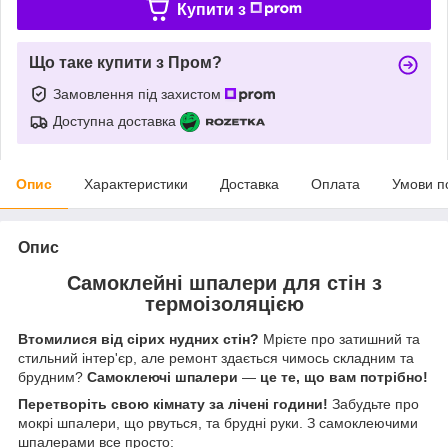
Купити з
Що таке купити з Пром?
Замовлення під захистом
Доступна доставка
Опис
Характеристики
Доставка
Оплата
Умови п
Опис
Самоклейні шпалери для стін з
термоізоляцією
Втомилися від сірих нудних стін?
Мрієте про затишний та
стильний інтер'єр, але ремонт здається чимось складним та
брудним?
Самоклеючі шпалери
―
це те, що вам потрібно!
Перетворіть свою кімнату за лічені години!
Забудьте про
мокрі шпалери, що рвуться, та брудні руки. З самоклеючими
шпалерами все просто: