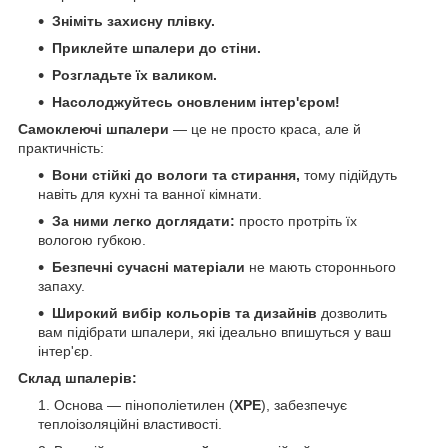
Зніміть захисну плівку.
Приклейте шпалери до стіни.
Розгладьте їх валиком.
Насолоджуйтесь оновленим інтер'єром!
Самоклеючі шпалери
―
це не просто краса, але й
практичність:
Вони стійкі до вологи та стирання,
тому підійдуть
навіть для кухні та ванної кімнати.
За ними легко доглядати:
просто протріть їх
вологою губкою.
Безпечні сучасні матеріали
не мають стороннього
запаху.
Широкий вибір кольорів та дизайнів
дозволить
вам підібрати шпалери, які ідеально впишуться у ваш
інтер'єр.
Склад шпалерів:
Основа ― пінополіетилен (
XPE
), забезпечує
теплоізоляційні властивості.