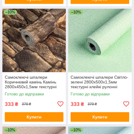
–10%
–10%
Самоклеючі шпалери
Самоклеючі шпалери Світло-
Коричневий камінь Камінь
зелені 2800х500х1,5мм
2800х450х1,5мм текстурні
текстурні клейкі рулонні
клейкі рулонні з малюнком
однотонні для кухні для стін
Готово до відправки
Готово до відправки
333
333
₴
₴
370 ₴
370 ₴
Купити
Купити
–10%
–10%