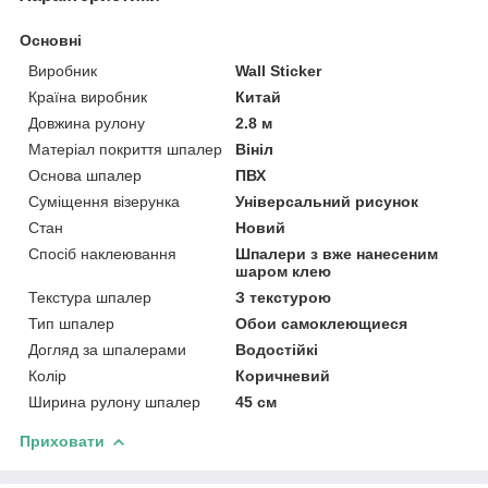
Основні
Виробник
Wall Sticker
Країна виробник
Китай
Довжина рулону
2.8 м
Матеріал покриття шпалер
Вініл
Основа шпалер
ПВХ
Суміщення візерунка
Універсальний рисунок
Стан
Новий
Спосіб наклеювання
Шпалери з вже нанесеним
шаром клею
Текстура шпалер
З текстурою
Тип шпалер
Обои самоклеющиеся
Догляд за шпалерами
Водостійкі
Колір
Коричневий
Ширина рулону шпалер
45 см
Приховати