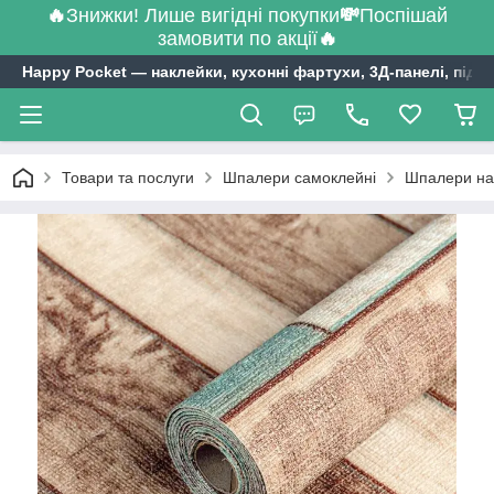
🔥
Знижки! Лише вигідні покупки
💸
Поспішай
замовити по акції
🔥
Happy Pocket ― наклейки, кухонні фартухи, 3Д-панелі, підл
Товари та послуги
Шпалери самоклейні
Шпалери на 