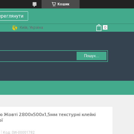
Кошик
реглянути
Київ, Україна
Пошук...
 Жовті 2800х500х1,5мм текстурні клейкі
ої
Код:
SW-00001782