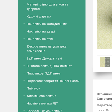
Матові плівки для вікон та
дзеркал
Кухонні фартухи
Наклейки на холодильник
Наклейки на двері
Наклейки на стіл
Декоративна штукатурка
самоклейна
3д Панелі Декоративні
Вінілова плитка, ПВХ-ламінат
Пластикові 3Д Панелі
Підлогове покриття Панелі-Пазли
Плінтуси
Втомилис
Алюмінієва плитка
Самокле
Настінна плитка PET
Перетвор
просто:
Ковролін самоклейний