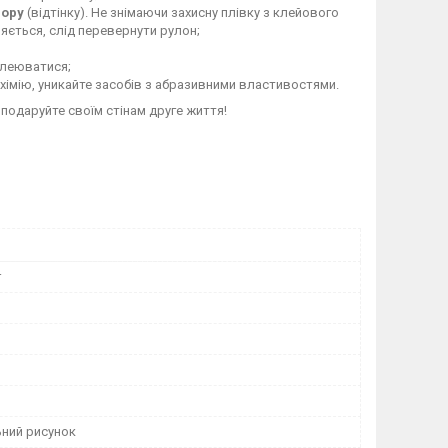
ьору
(відтінку). Не знімаючи захисну плівку з клейового
яється, слід перевернути рулон;
клеюватися;
хімію, уникайте засобів з абразивними властивостями.
 подаруйте своїм стінам друге життя!
r
ьний рисунок