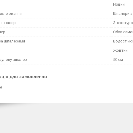
Новий
наклеювання
Шпалери з
а шпалер
З текстур
лер
Обои сам
за шпалерами
Водостійкі
Жовтий
рулону шпалер
50 см
ація для замовлення
 ₴