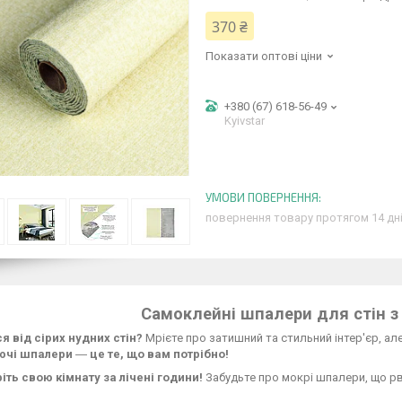
370 ₴
Показати оптові ціни
+380 (67) 618-56-49
Kyivstar
повернення товару протягом 14 дн
Самоклейні шпалери для стін з
я від сірих нудних стін?
Мрієте про затишний та стильний інтер'єр, а
ючі шпалери
―
це те, що вам потрібно!
іть свою кімнату за лічені години!
Забудьте про мокрі шпалери, що рв