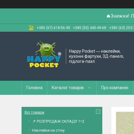
🔥
Знижки! Л
+380 (67) 618-56-49
+380 (50) 445-49-68
+380 (63) 253-
Happy Pocket ― наклейки,
кухонні фартухи, 3Д-панелі,
підлога-пазл
Головна
Каталог товарів
Про компанію
Всі товари
📌 РОЗПРОДАЖ СКЛАДУ 1=2
Наклейки на стіну