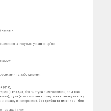
ї кімнати.
 ідеально впишуться у ваш інтер'єр.
тивості.
ересихання та забруднення.
 +80° C;
уднень);
гладка
, без виступаючих частинок, помітних
івкою);
суха
(волога може вплинути на клейову основу
ового шару з поверхнею);
без грибка та плісняви;
без
о поверхні типу;