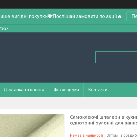
ише вигідні покупки
💸
Поспішай замовити по акції
🔥
Пе
73-27
Доставка та оплата
Фотовідгуки
Контакти
Самоклеючі шпалери в кухню
однотонні рулонні для ванн
Немає в наявності
Оптом і в роздріб