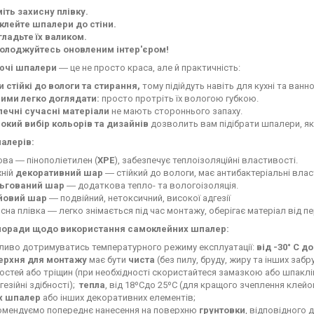
іть захисну плівку.
клейте шпалери до стіни.
гладьте їх валиком.
олоджуйтесь оновленим інтер'єром!
ючі шпалери
―
це не просто краса, але й практичність:
 стійкі до вологи та стирання,
тому підійдуть навіть для кухні та ванно
ними легко доглядати:
просто протріть їх вологою губкою.
печні сучасні матеріали
не мають стороннього запаху.
окий вибір кольорів та дизайнів
дозволить вам підібрати шпалери, які
алерів:
ва ― пінополіетилен (
XPE
), забезпечує теплоізоляційні властивості.
хній
декоративний шар
― стійкий до вологи, має антибактеріальні влас
ьгований шар
― додаткова тепло- та вологоізоляція.
йовий шар
― подвійний, нетоксичний, високої адгезії
сна плівка ― легко знімається під час монтажу, оберігає матеріал від п
поради щодо використання самоклейних шпалер:
ливо дотримуватись температурного режиму експлуатації:
від -30° C до
ерхня для монтажу
має бути
чиста
(без пилу, бруду, жиру та інших забр
остей або тріщин (при необхідності скористайтеся замазкою або шпакл
дгезійні здібності);
тепла
, від 18ºСдо 25ºС (для кращого зчеплення клей
х шпалер
або інших декоративних елементів;
омендуємо попереднє нанесення на поверхню
грунтовки
, відповідного д