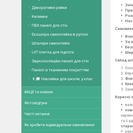
Знім
Декоративні рейки
При
Роз
Килимки
Нас
ПВХ панелі для стін
Самокле
Екошкіра самоклейка в рулоні
Вони
За 
Шпалери самоклейні
Без
LVT плитка для підлоги
Шир
Склад шп
Звукоізоляційні панелі для стін
Осно
Панелі із тканинним покриттям
Вер
Фол
👨🎓 Наклейки для школи, у клас
Кле
Захи
АКЦІЇ та новини
Корисні 
Фотовідгуки
важ
пов
Часті питання
нерівн
та її а
Як зробити індивідуальне замовлення
стари
рек