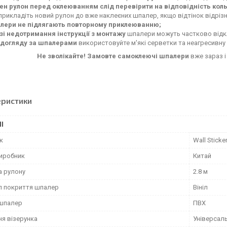
ен рулон перед оклеюванням слід перевірити на відповідність кол
прикладіть новий рулон до вже наклеєних шпалер, якщо відтінок відрізн
лери не підлягають повторному приклеюванню;
азі недотримання інструкції з монтажу
шпалери можуть частково від
 догляду за шпалерами
використовуйте м'які серветки та неагресивну 
Не зволікайте! Замовте самоклеючі шпалери
вже зараз і
еристики
І
к
Wall Sticke
виробник
Китай
 рулону
2.8 м
л покриття шпалер
Вініл
шпалер
ПВХ
ня візерунка
Універсал