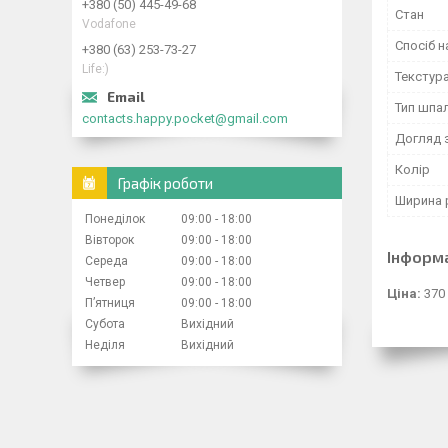
+380 (50) 445-49-68
Стан
Vodafone
Спосіб 
+380 (63) 253-73-27
Life:)
Текстур
Тип шпа
contacts.happy.pocket@gmail.com
Догляд 
Колір
Графік роботи
Ширина 
Понеділок
09:00
18:00
Вівторок
09:00
18:00
Інформ
Середа
09:00
18:00
Четвер
09:00
18:00
Ціна:
370
Пʼятниця
09:00
18:00
Субота
Вихідний
Неділя
Вихідний