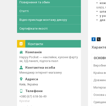
Повернення та обмін
кож
шару, 
Статті
шпа
у р
Відео-приклади монтажу декору
для
Сертифікати якості
Контакти
Характ
Happy Pocket ― наклейки, кухонні фарту
ОСНОВН
хи, 3Д-панелі, підлога-пазл
Виробни
Менеджер інтернет-магазину
Країна 
Довжина
Київ, Україна
Матеріа
Основа 
+380 (67) 618-56-49
Kyivstar
Суміщен