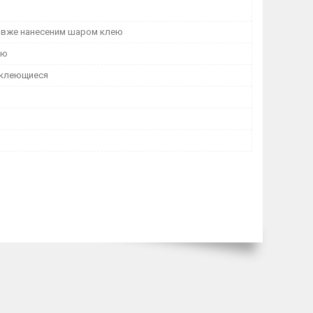
 вже нанесеним шаром клею
ою
оклеющиеся