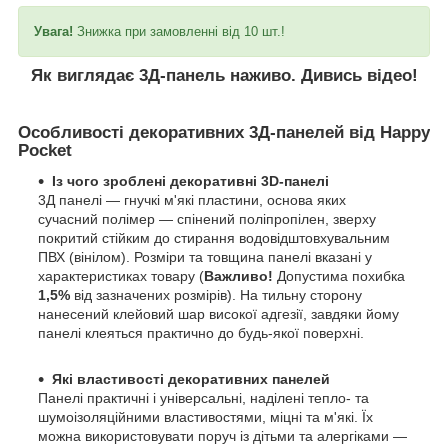
Увага!
Знижка при замовленні від 10 шт.!
Як виглядає 3Д-панель наживо. Дивись відео!
Особливості декоративних 3Д-панелей від Happy
Pocket
Із чого зроблені декоративні 3D-панелі
3Д панелі — гнучкі м'які пластини, основа яких
сучасний полімер — спінений поліпропілен, зверху
покритий стійким до стирання водовідштовхувальним
ПВХ (вінілом). Розміри та товщина панелі вказані у
характеристиках товару (
Важливо!
Допустима похибка
1,5%
від зазначених розмірів). На тильну сторону
нанесений клейовий шар високої адгезії, завдяки йому
панелі клеяться практично до будь-якої поверхні.
Які властивості декоративних панелей
Панелі практичні і універсальні, наділені тепло- та
шумоізоляційними властивостями, міцні та м'які. Їх
можна використовувати поруч із дітьми та алергіками —