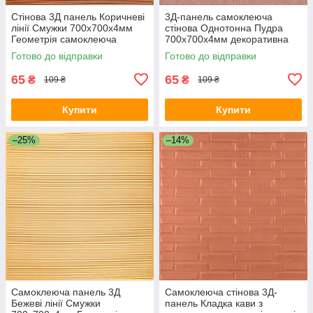
Стінова 3Д панель Коричневі
3Д-панель самоклеюча
лінії Смужки 700х700х4мм
стінова Однотонна Пудра
Геометрія самоклеюча
700х700х4мм декоративна
декоративна для стін SW-
стінова ПВХ SW-00001962
Готово до відправки
Готово до відправки
00001955
65
65
₴
₴
109 ₴
109 ₴
Купити
Купити
–25%
–14%
Самоклеюча панель 3Д
Самоклеюча стінова 3Д-
Бежеві лінії Смужки
панель Кладка кави з