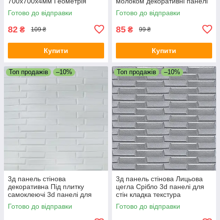
700х700х4мм Геометрія
молоком декоративні панелі
декоративна текстурна
700x770x5мм цегляна кладка
Готово до відправки
Готово до відправки
стінова SW-00001953
SW-00001715
82
85
₴
₴
109 ₴
99 ₴
Купити
Купити
Топ продажів
–10%
Топ продажів
–10%
3д панель стінова
3д панель стінова Лицьова
декоративна Під плитку
цегла Срібло 3d панелі для
самоклеючі 3d панелі для
стін кладка текстура
стін текстурна 700x770x5 мм
700x770x5мм (34) SW-
Готово до відправки
Готово до відправки
(31) SW-00000167
00000217