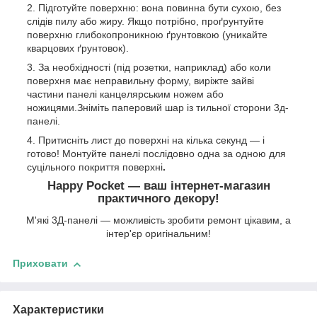
Підготуйте поверхню: вона повинна бути сухою, без
слідів пилу або жиру. Якщо потрібно, проґрунтуйте
поверхню глибокопроникною ґрунтовкою (уникайте
кварцових ґрунтовок).
За необхідності (під розетки, наприклад) або коли
поверхня має неправильну форму, виріжте зайві
частини панелі канцелярським ножем або
ножицями.Зніміть паперовий шар із тильної сторони 3д-
панелі.
Притисніть лист до поверхні на кілька секунд — і
готово! Монтуйте панелі послідовно одна за одною для
суцільного покриття поверхні
.
Happy Pocket — ваш інтернет-магазин
практичного декору!
М'які 3Д-панелі — можливість зробити ремонт цікавим, а
інтер'єр оригінальним!
Приховати
Характеристики