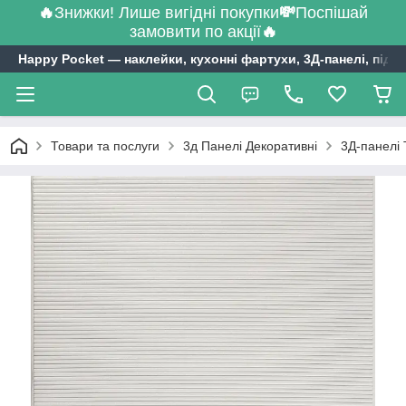
🔥
Знижки! Лише вигідні покупки
💸
Поспішай
замовити по акції
🔥
Happy Pocket ― наклейки, кухонні фартухи, 3Д-панелі, підл
Товари та послуги
3д Панелі Декоративні
3Д-панелі 