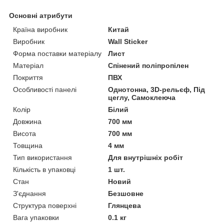
Основні атрибути
Країна виробник
Китай
Виробник
Wall Sticker
Форма поставки матеріалу
Лист
Матеріал
Спінений поліпропілен
Покриття
ПВХ
Особливості панелі
Однотонна, 3D-рельєф, Під
цеглу, Самоклеюча
Колір
Білий
Довжина
700 мм
Висота
700 мм
Товщина
4 мм
Тип використання
Для внутрішніх робіт
Кількість в упаковці
1 шт.
Стан
Новий
З'єднання
Безшовне
Структура поверхні
Глянцева
Вага упаковки
0.1 кг