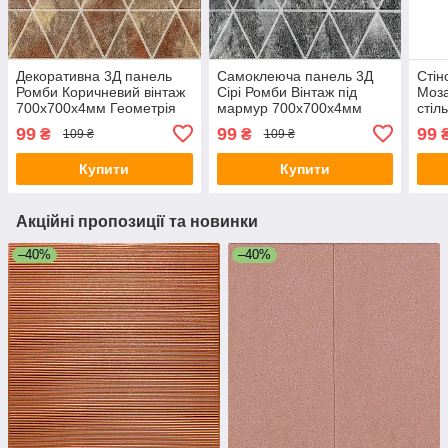
Декоративна 3Д панель
Самоклеюча панель 3Д
Стін
Ромби Коричневий вінтаж
Сірі Ромби Вінтаж під
Моза
700х700х4мм Геометрія
мармур 700х700х4мм
стіл
самоклеюча для стін
Геометрія ПВХ текстурна
геом
99
99
99
₴
₴
109 ₴
109 ₴
текстурна SW-00002007
стінова SW-00002008
ПВХ
Купити
Купити
Акційні пропозиції та новинки
–40%
–40%