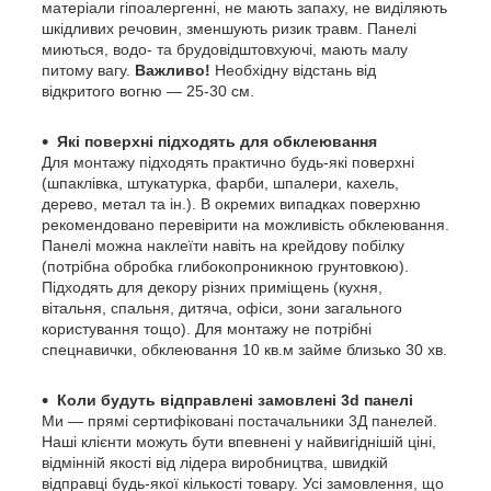
матеріали гіпоалергенні, не мають запаху, не виділяють
шкідливих речовин, зменшують ризик травм. Панелі
миються, водо- та брудовідштовхуючі, мають малу
питому вагу.
Важливо!
Необхідну відстань від
відкритого вогню — 25-30 см.
Які поверхні підходять для обклеювання
Для монтажу підходять практично будь-які поверхні
(шпаклівка, штукатурка, фарби, шпалери, кахель,
дерево, метал та ін.). В окремих випадках поверхню
рекомендовано перевірити на можливість обклеювання.
Панелі можна наклеїти навіть на крейдову побілку
(потрібна обробка глибокопроникною грунтовкою).
Підходять для декору різних приміщень (кухня,
вітальня, спальня, дитяча, офіси, зони загального
користування тощо). Для монтажу не потрібні
спецнавички, обклеювання 10 кв.м займе близько 30 хв.
Коли будуть відправлені замовлені 3d панелі
Ми — прямі сертифіковані постачальники 3Д панелей.
Наші клієнти можуть бути впевнені у найвигіднішій ціні,
відмінній якості від лідера виробництва, швидкій
відправці будь-якої кількості товару. Усі замовлення, що