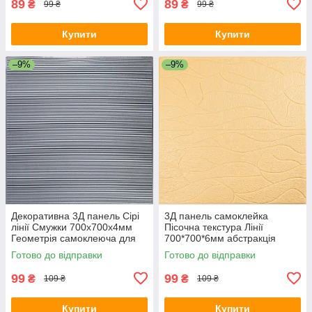
89
89
₴
₴
99 ₴
99 ₴
Купити
Купити
–9%
–9%
Декоративна 3Д панель Сірі
3Д панель самоклейка
лінії Смужки 700х700х4мм
Пісочна текстура Лінії
Геометрія самоклеюча для
700*700*6мм абстракція
стін текстурна SW-00001952
декоративна текстурна
Готово до відправки
Готово до відправки
стінова SW-00001949
99
99
₴
₴
109 ₴
109 ₴
Купити
Купити