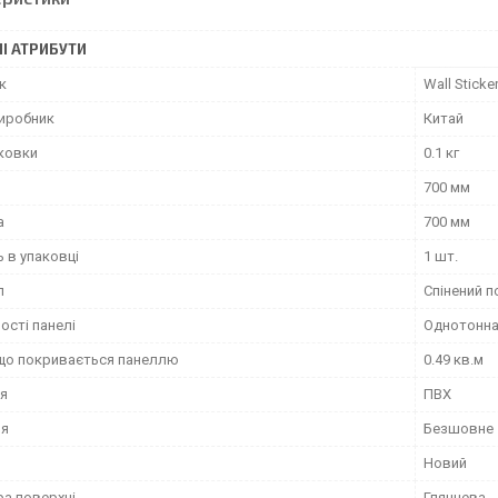
І АТРИБУТИ
к
Wall Sticke
виробник
Китай
аковки
0.1 кг
700 мм
а
700 мм
ь в упаковці
1 шт.
л
Спінений п
ості панелі
Однотонна,
що покривається панеллю
0.49 кв.м
я
ПВХ
ня
Безшовне
Новий
ра поверхні
Глянцева