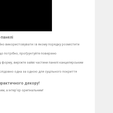
-панелі
бно використовувати і в якому порядку розмістити
кщо потрібно, проґрунтуйте поверхню
у форму, виріжте зайві частини панелі канцелярським
послідовно одна за одною для суцільного покриття
практичного декору!
м, а інтер'єр оригінальним!