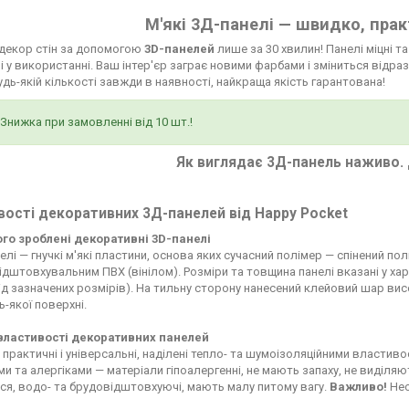
М'які 3Д-панелі — швидко, прак
 декор стін за допомогою
3D-панелей
лише за 30 хвилин! Панелі міцні т
і у використанні. Ваш інтер'єр заграє новими фарбами і зміниться відраз
будь-якій кількості завжди в наявності, найкраща якість гарантована!
Знижка при замовленні від 10 шт.!
Як виглядає 3Д-панель наживо. 
ості декоративних 3Д-панелей від Happy Pocket
чого зроблені декоративні 3D-панелі
елі — гнучкі м'які пластини, основа яких сучасний полімер — спінений по
дштовхувальним ПВХ (вінілом). Розміри та товщина панелі вказані у ха
д зазначених розмірів). На тильну сторону нанесений клейовий шар висо
ь-якої поверхні.
 властивості декоративних панелей
 практичні і універсальні, наділені тепло- та шумоізоляційними властиво
ьми та алергіками — матеріали гіпоалергенні, не мають запаху, не виділ
я, водо- та брудовідштовхуючі, мають малу питому вагу.
Важливо!
Нео