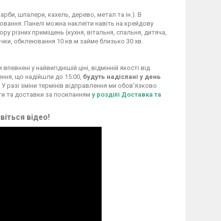
рби, шпалери, кахель, дерево, метал та ін.). В
ання. Панелі можна наклеїти навіть на крейдову
у різних приміщень (кухня, вітальня, спальня, дитяча,
чки, обклеювання 10 кв.м займе близько 30 хв.
евнені у найвигіднішій ціні, відмінній якості від
ення, що надійшли до 15:00,
будуть надіслані у день
 У разі зміни термінів відправлення ми обов'язково
ти та доставки за посиланням
у розділі Доставка та
віться відео!