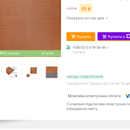
65 ₴
109 ₴
Показати оптові ціни
Купити
Купити з
+380 (67) 618-56-49
Kyivstar
40%
25 днів
повернення товару протягом 14 дн
У компанії підключені електронні п
покидаючи сайту.