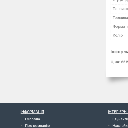
Тип вик
Товщина
Форма п
Колір
Інформ
Ціна:
65 ₴
ІНФОРМАЦІЯ
ІНТЕР'ЄРН
Головна
3Д-накл
Про компанію
Наклейк