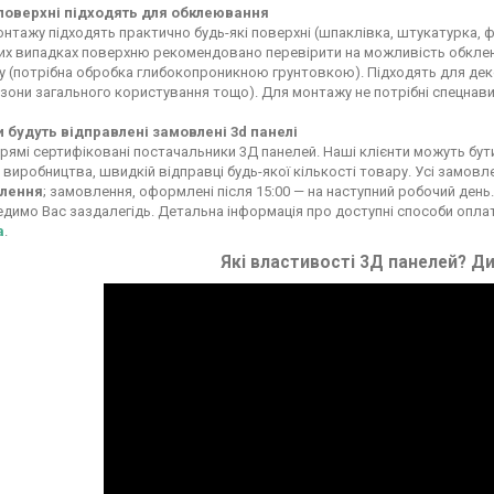
 поверхні підходять для обклеювання
нтажу підходять практично будь-які поверхні (шпаклівка, штукатурка, фа
х випадках поверхню рекомендовано перевірити на можливість обклеюв
у (потрібна обробка глибокопроникною грунтовкою). Підходять для декор
 зони загального користування тощо). Для монтажу не потрібні спецнави
и будуть відправлені замовлені 3d панелі
рямі сертифіковані постачальники 3Д панелей. Наші клієнти можуть бути вп
 виробництва, швидкій відправці будь-якої кількості товару. Усі замовл
лення
; замовлення, оформлені після 15:00 — на наступний робочий день.
димо Вас заздалегідь. Детальна інформація про доступні способи опла
а
.
Які властивості 3Д панелей? Ди