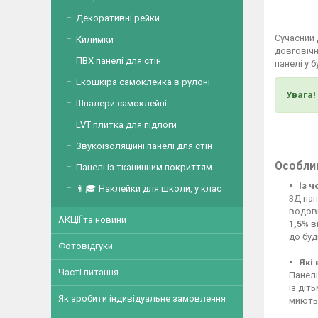
Декоративні рейки
Сучасний
Килимки
довговічн
ПВХ панелі для стін
панелі у 
Екошкіра самоклейка в рулоні
Увага!
Шпалери самоклейні
LVT плитка для підлоги
Звукоізоляційні панелі для стін
Особлив
Панелі із тканинним покриттям
Із 
👨🎓 Наклейки для школи, у клас
3Д пан
водові
АКЦІЇ та новини
1,5%
ві
до буд
Фотовідгуки
Які
Часті питання
Панелі
із діт
Як зробити індивідуальне замовлення
миютьс