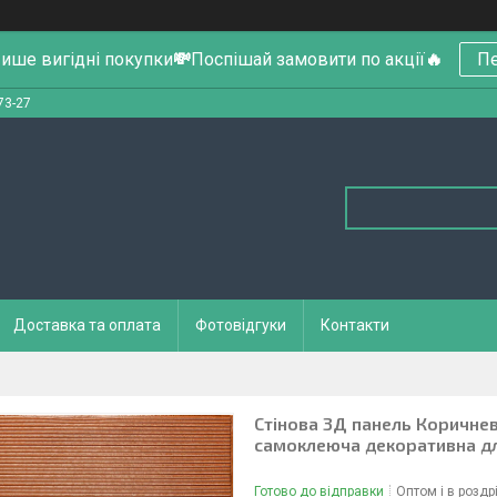
ише вигідні покупки
💸
Поспішай замовити по акції
🔥
Пе
73-27
Доставка та оплата
Фотовідгуки
Контакти
Стінова 3Д панель Коричнев
самоклеюча декоративна дл
Готово до відправки
Оптом і в роздр