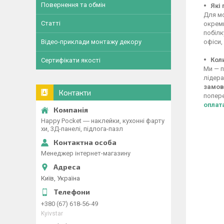
Повернення та обмін
Які
Для мо
Статті
окреми
побілк
офіси,
Відео-приклади монтажу декору
Кол
Сертифікати якості
Ми — п
лідера
замов
Контакти
попере
оплат
Happy Pocket ― наклейки, кухонні фарту
хи, 3Д-панелі, підлога-пазл
Менеджер інтернет-магазину
Київ, Україна
+380 (67) 618-56-49
Kyivstar