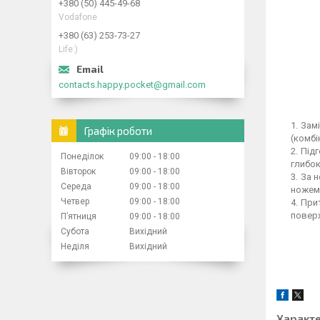
+380 (50) 445-49-68
Vodafone
+380 (63) 253-73-27
Life:)
contacts.happy.pocket@gmail.com
Замі
Графік роботи
(комбі
Підг
Понеділок
09:00
18:00
глибок
Вівторок
09:00
18:00
За н
Середа
09:00
18:00
ножем 
Четвер
09:00
18:00
Прит
поверх
Пʼятниця
09:00
18:00
Субота
Вихідний
Неділя
Вихідний
Характ