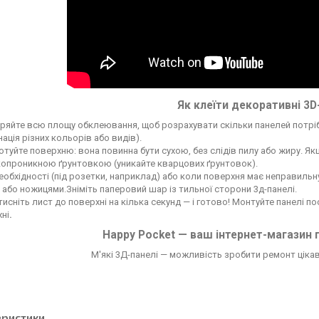
Як клеїти декоративні 3D
ряйте всю площу обклеювання, щоб розрахувати скільки панелей потрі
нація різних кольорів або видів).
отуйте поверхню: вона повинна бути сухою, без слідів пилу або жиру. Я
опроникною ґрунтовкою (уникайте кварцових ґрунтовок).
еобхідності (під розетки, наприклад) або коли поверхня має неправильн
або ножицями.Зніміть паперовий шар із тильної сторони 3д-панелі.
исніть лист до поверхні на кілька секунд — і готово! Монтуйте панелі 
ні
.
Happy Pocket — ваш інтернет-магазин 
М'які 3Д-панелі — можливість зробити ремонт цікави
еристики