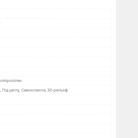
r
оліпропілен
 Під цеглу, Самоклеюча, 3D-рельєф