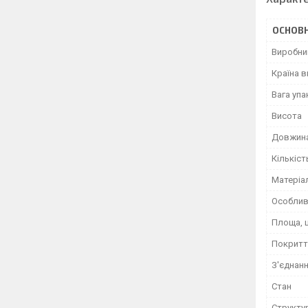
ОСНОВН
Виробни
Країна 
Вага уп
Висота
Довжин
Кількіст
Матеріа
Особлив
Площа, 
Покритт
З'єднан
Стан
Структу