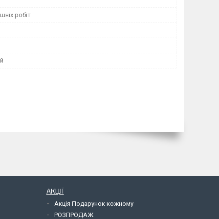
шніх робіт
й
АКЦІЇ
Акція Подарунок кожному
РОЗПРОДАЖ