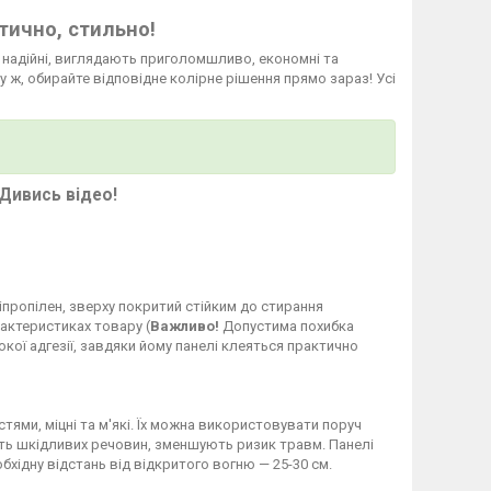
тично, стильно!
а надійні, виглядають приголомшливо, економні та
у ж, обирайте відповідне колірне рішення прямо зараз! Усі
Дивись відео!
ліпропілен, зверху покритий стійким до стирання
рактеристиках товару (
Важливо!
Допустима похибка
кої адгезії, завдяки йому панелі клеяться практично
стями, міцні та м'які. Їх можна використовувати поруч
яють шкідливих речовин, зменшують ризик травм. Панелі
бхідну відстань від відкритого вогню — 25-30 см.