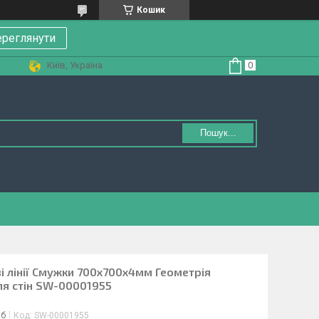
Кошик
реглянути
Київ, Україна
Пошук...
і лінії Смужки 700х700х4мм Геометрія
я стін SW-00001955
іб
Код:
SW-00001955