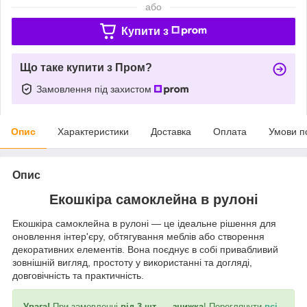
або
Купити з
Що таке купити з Пром?
Замовлення під захистом
Опис
Характеристики
Доставка
Оплата
Умови п
Опис
Екошкіра самоклейна в рулоні
Екошкіра самоклейна в рулоні ― це ідеальне рішення для
оновлення інтер'єру, обтягування меблів або створення
декоративних елементів. Вона поєднує в собі привабливий
зовнішній вигляд, простоту у використанні та догляді,
довговічність та практичність.
Увага!
При замовленні
від 3 шт. ― знижка
! Переглянути
всі