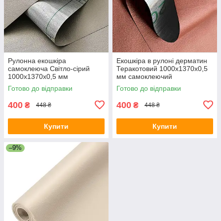
Рулонна екошкіра
Екошкіра в рулоні дерматин
самоклеюча Світло-сірий
Теракотовий 1000х1370х0,5
1000х1370х0,5 мм
мм самоклеючий
шкірозамінник для меблів
шкірозамінник для меблів
Готово до відправки
Готово до відправки
дерматин
400
400
₴
₴
448 ₴
448 ₴
Купити
Купити
–9%