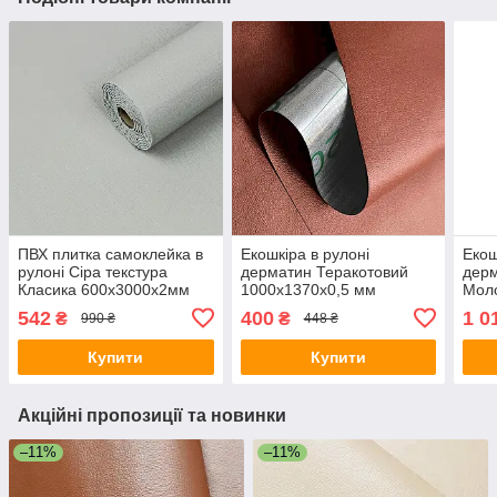
ПВХ плитка самоклейка в
Екошкіра в рулоні
Екош
рулоні Сіра текстура
дерматин Теракотовий
дер
Класика 600х3000х2мм
1000х1370х0,5 мм
Моло
Матова вініловий декор
самоклеючий
мм 
542
400
1 0
₴
₴
990 ₴
448 ₴
для стін SW-00002043
шкірозамінник для меблів
шкір
Купити
Купити
Акційні пропозиції та новинки
–11%
–11%