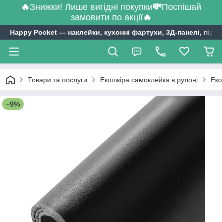
🔥
Знижки! Лише вигідні покупки
💸
Поспішай
замовити по акції
🔥
Happy Pocket ― наклейки, кухонні фартухи, 3Д-панелі, підл
Товари та послуги
Екошкіра самоклейка в рулоні
Еко
–9%