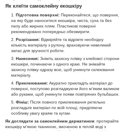
Як клеїти самоклейну екошкіру
Підготовка поверхні:
Переконайтеся, що поверхня,
на яку буде наноситися екошкіра, чиста, суха та без
пилу або жирних плям. Пластикові поверхні
рекомендовано попередньо обезжирити.
Розрізання:
Відміряйте та відріжте необхідну
кількість матеріалу з рулону, враховуючи невеликий
запас для зручності роботи.
Нанесення:
Зніміть захисну плівку з клейової сторони
екошкіри, починаючи з одного краю. Не знімайте
захисну плівку одразу всю, щоб уникнути склеювання
матеріалу.
Приклеювання:
Акуратно прикладіть матеріал до
поверхні, поступово розгладжуючи його м'яким валиком
або руками, щоб уникнути появи повітряних бульбашок.
Фініш:
Після повного приклеювання ретельно
розгладьте матеріал по всій площі, приділяючи
особливу увагу краям та кутам.
Як доглядати за самоклейним дерматином
: протирайте
екошкіру м'якою тканиною, змоченою в теплій воді з