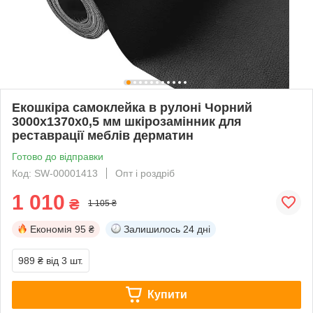
Екошкіра самоклейка в рулоні Чорний
3000х1370х0,5 мм шкірозамінник для
реставрації меблів дерматин
Готово до відправки
Код: SW-00001413
Опт і роздріб
1 010
₴
1 105 ₴
Економія
95 ₴
Залишилось
24 дні
989 ₴
від 3 шт.
Купити