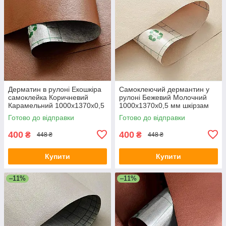
Дерматин в рулоні Екошкіра
Самоклеючий дермантин у
самоклейка Коричневий
рулоні Бежевий Молочний
Карамельний 1000х1370х0,5
1000х1370х0,5 мм шкірзам
мм шкірозамінник для меблів
екокожа штучна
Готово до відправки
Готово до відправки
400
400
₴
₴
448 ₴
448 ₴
Купити
Купити
–11%
–11%