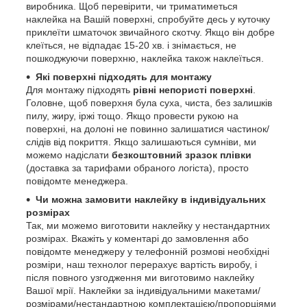
виробника. Щоб перевірити, чи триматиметься
наклейка на Вашій поверхні, спробуйте десь у куточку
приклеїти шматочок звичайного скотчу. Якщо він добре
клеїться, не відпадає 15-20 хв. і знімається, не
пошкоджуючи поверхню, наклейка також наклеїться.
Які поверхні підходять для монтажу
Для монтажу підходять
рівні непористі поверхні
.
Головне, щоб поверхня була суха, чиста, без залишків
пилу, жиру, іржі тощо. Якщо провести рукою на
поверхні, на долоні не повинно залишатися частинок/
слідів від покриття. Якщо залишаються сумніви, ми
можемо надіслати
безкоштовний зразок плівки
(доставка за тарифами обраного логіста), просто
повідомте менеджера.
Чи можна замовити наклейку в індивідуальних
розмірах
Так, ми можемо виготовити наклейку у нестандартних
розмірах. Вкажіть у коментарі до замовлення або
повідомте менеджеру у телефонній розмові необхідні
розміри, наш технолог перерахує вартість виробу, і
після повного узгодження ми виготовимо наклейку
Вашої мрії. Наклейки за індивідуальними макетами/
розмірами/нестандартною комплектацією/пропорціями