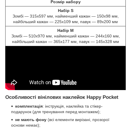
Розмір набору
Набір S
Зомбі — 315х597 мм, найменший кажан — 150х98 мм,
найбільший кажан — 225х109 мм, павук — 89х200 мм
Набір M
Зомбі — 510х970 мм, найменший кажан — 244х160 мм,
найбільший кажан — 365х177 мм, павук — 145х328 мм
Особливості вінілових наклейок Happy Pocket
комплектація
: інструкція, наклейка та стікер-
подарунок (для тренування перед монтажем);
не мають фону
(всі елементи вирізані, прозорої
основи немає);