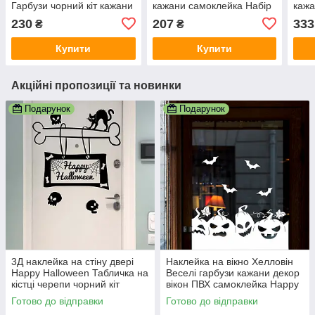
Гарбузи чорний кіт кажани
кажани самоклейка Набір
кажа
декор вікон стін Набір S
S 512х330 мм чорний
деко
230
207
333
₴
₴
чорний матовий
матовий
чорн
Купити
Купити
Акційні пропозиції та новинки
Подарунок
Подарунок
3Д наклейка на стіну двері
Наклейка на вікно Хелловін
Happy Halloween Табличка на
Веселі гарбузи кажани декор
кістці черепи чорний кіт
вікон ПВХ самоклейка Happy
Happy Pocket Набір S чорний
Pocket Набір білий матовий
Готово до відправки
Готово до відправки
матовий