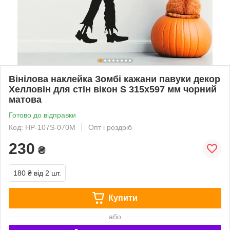
Вінілова наклейка Зомбі кажани павуки декор
Хелловін для стін вікон S 315х597 мм чорний
матова
Готово до відправки
Код: HP-107S-070M
Опт і роздріб
230
₴
180 ₴
від 2 шт.
Купити
або