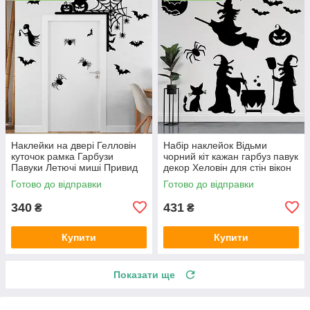
Наклейки на двері Гелловін
Набір наклейок Відьми
куточок рамка Гарбузи
чорний кіт кажан гарбуз павук
Павуки Летючі миші Привид
декор Хеловін для стін вікон
Happy Pocket Набір чорний
чорний матовий
Готово до відправки
Готово до відправки
матовий
340
431
₴
₴
Купити
Купити
Показати ще