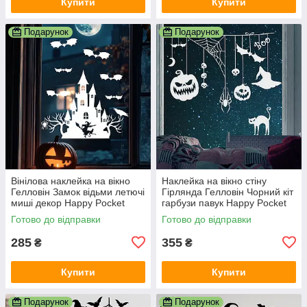
Купити
Купити
Подарунок
Подарунок
Вінілова наклейка на вікно
Наклейка на вікно стіну
Гелловін Замок відьми летючі
Гірлянда Гелловін Чорний кіт
миші декор Happy Pocket
гарбузи павук Happy Pocket
Набір білий матовий
Набір S білий матовий
Готово до відправки
Готово до відправки
285
355
₴
₴
Купити
Купити
Подарунок
Подарунок