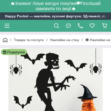
🔥
Знижки! Лише вигідні покупки
💸
Поспішай
замовити по акції
🔥
Happy Pocket ― наклейки, кухонні фартухи, 3Д-панелі, підл
Товари та послуги
Наклейки на стіну
🎃 Наклейки на
Подарунок