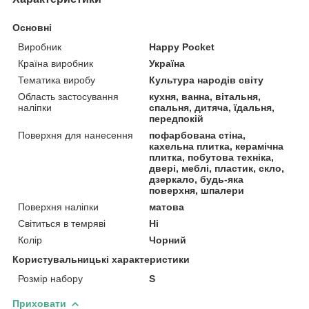
Основні
Виробник
Happy Pocket
Країна виробник
Україна
Тематика виробу
Культура народів світу
Область застосування
кухня, ванна, вітальня,
наліпки
спальня, дитяча, їдальня,
передпокій
Поверхня для нанесення
пофарбована стіна,
кахельна плитка, керамічна
плитка, побутова техніка,
двері, меблі, пластик, скло,
дзеркало, будь-яка
поверхня, шпалери
Поверхня наліпки
матова
Світиться в темряві
Ні
Колір
Чорний
Користувальницькі характеристики
Розмір набору
S
Приховати