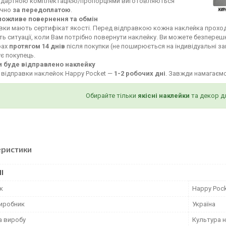
ндартною комплектацією/пропорціями виготовляються
ючно
за передоплатою
.
можливе повернення та обмін
івки мають сертифікат якості. Перед відправкою кожна наклейка проход
ь ситуації, коли Вам потрібно повернути наклейку. Ви можете безпереш
рах
протягом 14 днів
після покупки (не поширюється на індивідуальні за
є покупець.
и буде відправлено наклейку
 відправки наклейок Happy Pocket —
1-2 робочих дні
. Завжди намагаєм
Обирайте тільки
якісні наклейки
та декор д
еристики
І
к
Happy Poc
виробник
Україна
а виробу
Культура н