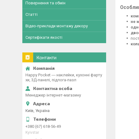
Повернення та обмін
Особлив
Статті
ком
не 
Відео-приклади монтажу декору
одн
дво
Сертифікати якості
пос
кол
Контакти
Happy Pocket ― наклейки, кухонні фарту
хи, 3Д-панелі, підлога-пазл
Менеджер інтернет-магазину
Київ, Україна
+380 (67) 618-56-49
Kyivstar