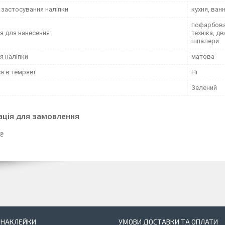
 застосування наліпки
кухня, ван
пофарбован
я для нанесення
техніка, д
шпалери
я наліпки
матова
я в темряві
Ні
Зелений
ація для замовлення
 ₴
І НАКЛЕЙКИ
УМОВИ ДОСТАВКИ ТА ОПЛАТИ