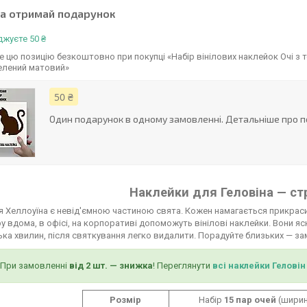
та отримай подарунок
жуєте 50 ₴
 цю позицію безкоштовно при покупці «Набір вінілових наклейок Очі з 
елений матовий»
50 ₴
Один подарунок в одному замовленні. Детальніше про п
Наклейки для Геловіна — ст
 Хеллоуїна є невід'ємною частиною свята. Кожен намагається прикрас
 вдома, в офісі, на корпоративі допоможуть вінілові наклейки. Вони яск
ька хвилин, після святкування легко видалити. Порадуйте близьких — з
При замовленні
від 2 шт. — знижка
! Переглянути
всі наклейки Геловін
Розмір
Набір
15 пар очей
(ширин