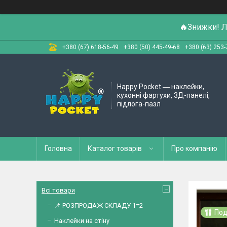
🔥
Знижки! Л
+380 (67) 618-56-49
+380 (50) 445-49-68
+380 (63) 253-
Happy Pocket ― наклейки,
кухонні фартухи, 3Д-панелі,
підлога-пазл
Головна
Каталог товарів
Про компанію
Всі товари
📌 РОЗПРОДАЖ СКЛАДУ 1=2
Под
Наклейки на стіну