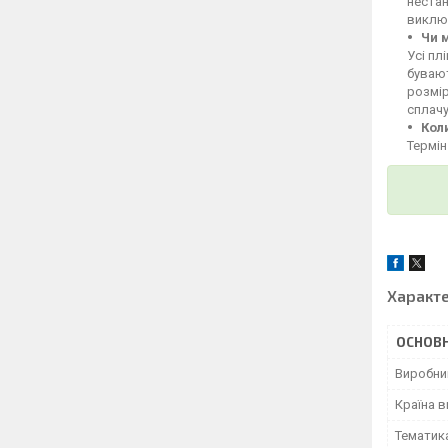
неста
викл
Чи 
Усі пл
бувают
розмі
сплачу
Кол
Термін
Характ
ОСНОВН
Виробни
Країна 
Тематик