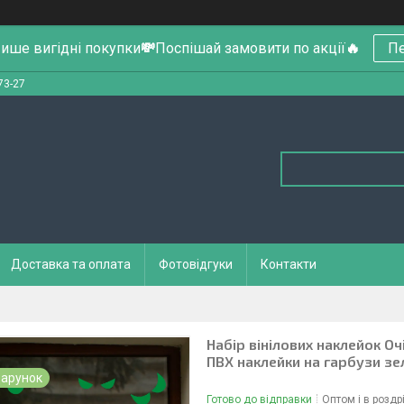
ише вигідні покупки
💸
Поспішай замовити по акції
🔥
Пе
73-27
Доставка та оплата
Фотовідгуки
Контакти
Набір вінілових наклейок Оч
ПВХ наклейки на гарбузи з
арунок
Готово до відправки
Оптом і в роздр