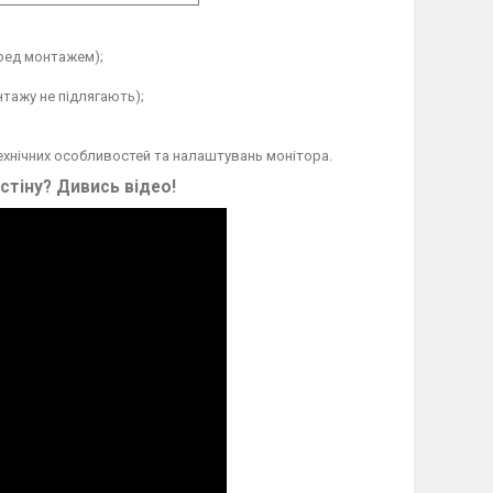
еред монтажем);
тажу не підлягають);
технічних особливостей та налаштувань монітора.
 стіну? Дивись відео!