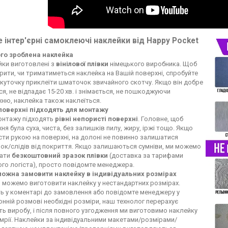
 інтер'єрні самоклеючі наклейки від Happy Pocket
ого зроблена наклейка
йки виготовлені з
вінілової плівки
німецького виробника. Щоб
рити, чи триматиметься наклейка на Вашій поверхні, спробуйте
 куточку приклеїти шматочок звичайного скотчу. Якщо він добре
ся, не відпадає 15-20 хв. і знімається, не пошкоджуючи
ню, наклейка також наклеїться.
 поверхні підходять для монтажу
онтажу підходять
рівні непористі поверхні
. Головне, щоб
ня була суха, чиста, без залишків пилу, жиру, іржі тощо. Якщо
ти рукою на поверхні, на долоні не повинно залишатися
ок/слідів від покриття. Якщо залишаються сумніви, ми можемо
лати
безкоштовний зразок плівки
(доставка за тарифами
го логіста), просто повідомте менеджера.
можна замовити наклейку в індивідуальних розмірах
и можемо виготовити наклейку у нестандартних розмірах.
ь у коментарі до замовлення або повідомте менеджеру у
нній розмові необхідні розміри, наш технолог перерахує
ть виробу, і після повного узгодження ми виготовимо наклейку
мрії. Наклейки за індивідуальними макетами/розмірами/