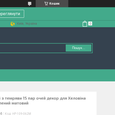
Кошик
реглянути
Київ, Україна
Пошук...
і з темряви 15 пар очей декор для Хеловіна
елений матовий
іб
Код:
HP-109-062M