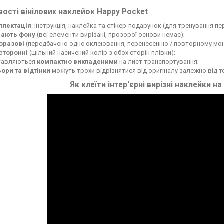
ості вінілових наклейок Happy Pocket
плектація
: інструкція, наклейка та стікер-подарунок (для тренування п
мають фону
(всі елементи вирізані, прозорої основи немає);
оразові
(передбачено одне оклеювання, перенесенню / повторному мон
сторонні
(щільний насичений колір з обох сторін плівки);
тавляються
компактно викладеними
на лист транспортування;
ьори та відтінки
можуть трохи відрізнятися від оригіналу залежно від 
Як клеїти інтер'єрні вирізні наклейки на