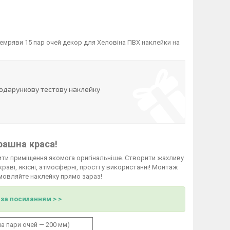
темряви 15 пар очей декор для Хеловіна ПВХ наклейки на
одарункову тестову наклейку
рашна краса!
ити приміщення якомога оригінальніше. Створити жахливу
раві, якісні, атмосферні, прості у використанні! Монтаж
амовляйте наклейку прямо зараз!
 за посиланням > >
а пари очей — 200 мм)