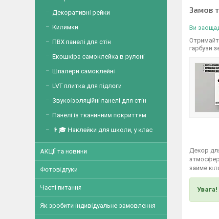
Замов 
Декоративні рейки
Килимки
Ви заощад
Отримайте
ПВХ панелі для стін
гарбузи з
Екошкіра самоклейка в рулоні
Шпалери самоклейні
LVT плитка для підлоги
Звукоізоляційні панелі для стін
Панелі із тканинним покриттям
👨🎓 Наклейки для школи, у клас
Декор для
АКЦІЇ та новини
атмосферу
займе кіл
Фотовідгуки
Часті питання
Увага!
Як зробити індивідуальне замовлення