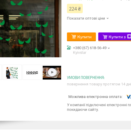
224 ₴
Показати оптові ціни
Купити
Купити з
+380 (67) 618-56-49
Kyivstar
повернення товару протягом 14 дн
У компанії підключені електронні п
покидаючи сайту.