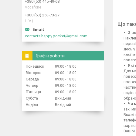
+380 (50) 445-49-68
Vodafone
+380 (63) 253-73-27
Life:)
Що таке
З ч
contacts.happy.pocket@gmail.com
Накле
переві
десь у
клеїть
Графік роботи
поверх
Які
Понеділок
09:00
18:00
Для м
Вівторок
09:00
18:00
поверх
Середа
09:00
18:00
провес
Четвер
09:00
18:00
частин
Пʼятниця
09:00
18:00
надіс
обрано
Субота
Вихідний
Чи 
Неділя
Вихідний
Так, м
Вкажіт
телефо
вартіс
Вашої 