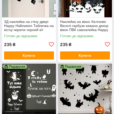
3Д наклейка на стіну двері
Наклейка на вікно Хелловін
Happy Halloween Табличка на
Веселі гарбузи кажани декор
кістці черепи чорний кіт
вікон ПВХ самоклейка Happy
Happy Pocket Набір S чорний
Pocket Набір білий матовий
Готово до відправки
Готово до відправки
матовий
235
235
₴
₴
Купити
Купити
Подарунок
Подарунок