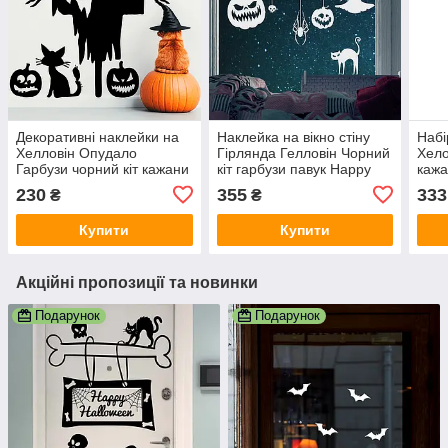
Декоративні наклейки на
Наклейка на вікно стіну
Набі
Хелловін Опудало
Гірлянда Гелловін Чорний
Хело
Гарбузи чорний кіт кажани
кіт гарбузи павук Happy
кажа
декор вікон стін Набір S
Pocket Набір S білий
деко
230
355
333
₴
₴
чорний матовий
матовий
чорн
Купити
Купити
Акційні пропозиції та новинки
Подарунок
Подарунок