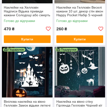
Наклейки на Хелловін
Наклейки на Гелловін Веселі
Надписи Відьма привиди
кажани 10 шт. декор стін вікон
кажани Солодощі або смерть
Happy Pocket Набір S чорний
Happy Pocket Набір білий
матовий
Готово до відправки
Готово до відправки
матовий
470
260
₴
₴
Купити
Купити
Подарунок
Подарунок
Вінілова наклейка на вікно
Наклейка на вікно стіну
Гелловін Замок відьми летючі
Гірлянда Гелловін Чорний кіт