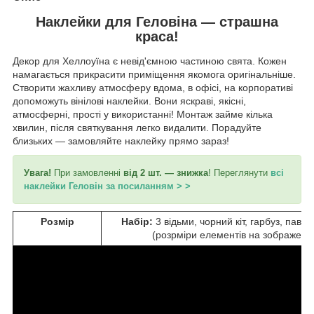
Наклейки для Геловіна — страшна
краса!
Декор для Хеллоуїна є невід'ємною частиною свята. Кожен
намагається прикрасити приміщення якомога оригінальніше.
Створити жахливу атмосферу вдома, в офісі, на корпоративі
допоможуть вінілові наклейки. Вони яскраві, якісні,
атмосферні, прості у використанні! Монтаж займе кілька
хвилин, після святкування легко видалити. Порадуйте
близьких — замовляйте наклейку прямо зараз!
Увага!
При замовленні
від 2 шт. — знижка
! Переглянути
всі
наклейки Геловін за посиланням > >
Розмір
Набір:
3 відьми, чорний кіт, гарбуз, павук
(розрміри елементів на зображенні