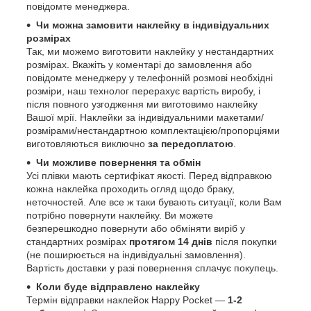
повідомте менеджера.
Чи можна замовити наклейку в індивідуальних
розмірах
Так, ми можемо виготовити наклейку у нестандартних
розмірах. Вкажіть у коментарі до замовлення або
повідомте менеджеру у телефонній розмові необхідні
розміри, наш технолог перерахує вартість виробу, і
після повного узгодження ми виготовимо наклейку
Вашої мрії. Наклейки за індивідуальними макетами/
розмірами/нестандартною комплектацією/пропорціями
виготовляються виключно
за передоплатою
.
Чи можливе повернення та обмін
Усі плівки мають сертифікат якості. Перед відправкою
кожна наклейка проходить огляд щодо браку,
неточностей. Але все ж таки бувають ситуації, коли Вам
потрібно повернути наклейку. Ви можете
безперешкодно повернути або обміняти виріб у
стандартних розмірах
протягом 14 днів
після покупки
(не поширюється на індивідуальні замовлення).
Вартість доставки у разі повернення сплачує покупець.
Коли буде відправлено наклейку
Термін відправки наклейок Happy Pocket —
1-2