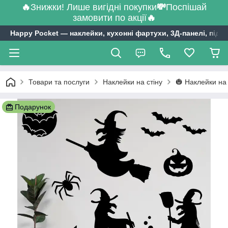
🔥
Знижки! Лише вигідні покупки
💸
Поспішай
замовити по акції
🔥
Happy Pocket ― наклейки, кухонні фартухи, 3Д-панелі, підл
Товари та послуги
Наклейки на стіну
🎃 Наклейки на
Подарунок