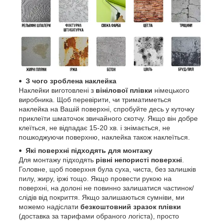
З чого зроблена наклейка
Наклейки виготовлені з
вінілової плівки
німецького
виробника. Щоб перевірити, чи триматиметься
наклейка на Вашій поверхні, спробуйте десь у куточку
приклеїти шматочок звичайного скотчу. Якщо він добре
клеїться, не відпадає 15-20 хв. і знімається, не
пошкоджуючи поверхню, наклейка також наклеїться.
Які поверхні підходять для монтажу
Для монтажу підходять
рівні непористі поверхні
.
Головне, щоб поверхня була суха, чиста, без залишків
пилу, жиру, іржі тощо. Якщо провести рукою на
поверхні, на долоні не повинно залишатися частинок/
слідів від покриття. Якщо залишаються сумніви, ми
можемо надіслати
безкоштовний зразок плівки
(доставка за тарифами обраного логіста), просто