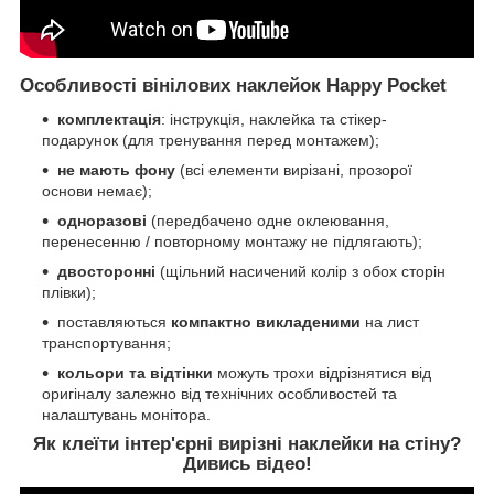
Особливості вінілових наклейок Happy Pocket
комплектація
: інструкція, наклейка та стікер-
подарунок (для тренування перед монтажем);
не мають фону
(всі елементи вирізані, прозорої
основи немає);
одноразові
(передбачено одне оклеювання,
перенесенню / повторному монтажу не підлягають);
двосторонні
(щільний насичений колір з обох сторін
плівки);
поставляються
компактно викладеними
на лист
транспортування;
кольори та відтінки
можуть трохи відрізнятися від
оригіналу залежно від технічних особливостей та
налаштувань монітора.
Як клеїти інтер'єрні вирізні наклейки на стіну?
Дивись відео!