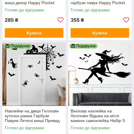
миші декор Happy Pocket
гарбузи павук Happy Pocket
Набір білий матовий
Набір S білий матовий
Готово до відправки
Готово до відправки
285
355
₴
₴
Купити
Купити
Подарунок
Подарунок
Наклейки на двері Гелловін
Вінілова наклейка на
куточок рамка Гарбузи
Хелловін Відьма на мітлі
Павуки Летючі миші Привид
кажани самоклейка Набір S
Happy Pocket Набір чорний
512х330 мм чорний матовий
Готово до відправки
Готово до відправки
матовий