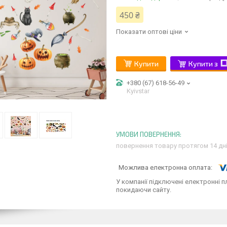
450 ₴
Показати оптові ціни
Купити
Купити з
+380 (67) 618-56-49
Kyivstar
повернення товару протягом 14 дн
У компанії підключені електронні п
покидаючи сайту.