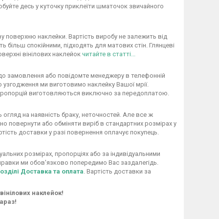
обуйте десь у куточку приклеїти шматочок звичайного
у поверхню наклейки. Вартість виробу не залежить від
ь більш спокійними, підходять для матових стін. Глянцеві
оверхні вінілових наклейок
читайте в статті...
 до замовлення або повідомте менеджеру в телефонній
го узгодження ми виготовимо наклейку Вашої мрії.
/ пропорцій виготовляються виключно за передоплатою.
огляд на наявність браку, неточностей. Але все ж
но повернути або обміняти виріб в стандартних розмірах у
ртість доставки у разі повернення оплачує покупець.
уальних розмірах, пропорціях або за індивідуальними
дправки ми обов'язково попередимо Вас заздалегідь.
розділі Доставка та оплата
. Вартість доставки за
вінілових наклейок!
араз!