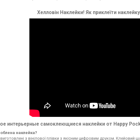
Хелловін Наклейки! Як приклеїти наклейку
кое интерьерные самоклеющиеся наклейки от Happy Pock
зроблена наклейка?
виготовлені з вінілової плівки з якісним цифровим друком. Клейовий ш