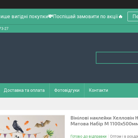
ише вигідні покупки
💸
Поспішай замовити по акції
🔥
Пе
73-27
Доставка та оплата
Фотовідгуки
Контакти
Вінілові наклейки Хелловін 
Матова Набір М 1100х500м
Готово до відправки
Оптом і в роздр