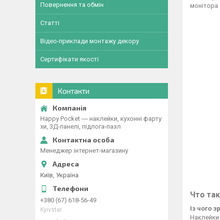
Повернення та обмін
монітора
Статті
Відео-приклади монтажу декору
Сертифікати якості
Контакти
Happy Pocket ― наклейки, кухонні фарту
хи, 3Д-панелі, підлога-пазл
Менеджер інтернет-магазину
Київ, Україна
Что та
+380 (67) 618-56-49
Із чого 
Kyivstar
Наклейки 