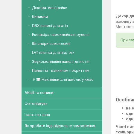
Декоративні рейки
Декор дл
Килимки
жахливу а
ПВХ панелі для стін
Монтаж за
Екошкіра самоклейка в рулоні
При за
Шпалери самоклейні
LVT плитка для підлоги
Звукоізоляційні панелі для стін
Панелі із тканинним покриттям
👨🎓 Наклейки для школи, у клас
АКЦІЇ та новини
Особли
Фотовідгуки
не 
одн
Часті питання
одн
Як зробити індивідуальне замовлення
Часті пи
*кольори