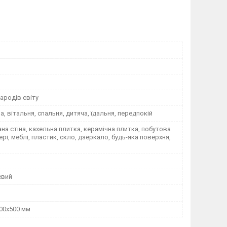
ародів світу
на, вітальня, спальня, дитяча, їдальня, передпокій
а стіна, кахельна плитка, керамічна плитка, побутова
вері, меблі, пластик, скло, дзеркало, будь-яка поверхня,
евий
00х500 мм