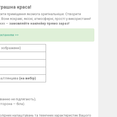
трашна краса!
ити приміщення якомога оригінальніше. Створити
они яскраві, якісні, атмосферні, прості у використанні!
ьких —
замовляйте наклейку прямо зараз!
силанням >>
а зображенні)
а/глянцева
(на вибір)
ванню не підлягають);
сторона — біла).
колірних налаштувань та технічних характеристик Вашого