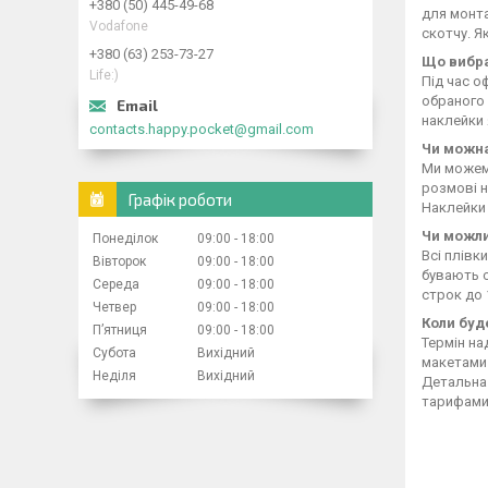
+380 (50) 445-49-68
для монта
Vodafone
скотчу. Я
+380 (63) 253-73-27
Що вибра
Life:)
Під час о
обраного 
наклейки 
contacts.happy.pocket@gmail.com
Чи можна
Ми можемо
розмові н
Графік роботи
Наклейки 
Чи можли
Понеділок
09:00
18:00
Всі плівк
Вівторок
09:00
18:00
бувають с
Середа
09:00
18:00
строк до 
Четвер
09:00
18:00
Коли буд
Пʼятниця
09:00
18:00
Термін н
Субота
Вихідний
макетами 
Неділя
Вихідний
Детальна 
тарифами 