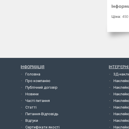
Інформ
Ціна:
450
ІНФОРМАЦІЯ
ІНТЕР'ЄРН
Головна
3Д-накл
Про компанію
Наклейк
Публічний договір
Наклейк
Новини
Наклейк
Часті питання
Наклейк
Статті
Наклейки
Питання-Відповідь
Наклейки
Відгуки
Наклейки
Сертифікати якості
Наклейк