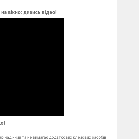
 на вікно:
дивись відео
!
et
ар надійний та не вимагає додаткових клейових засобів