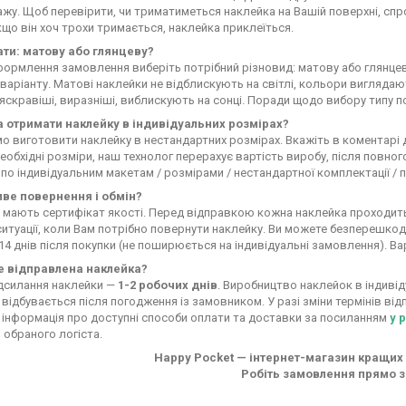
жу. Щоб перевірити, чи триматиметься наклейка на Вашій поверхні, спр
кщо він хоч трохи тримається, наклейка приклеїться.
ти: матову або глянцеву?
формлення замовлення виберіть потрібний різновид: матову або глянцев
варіанту. Матові наклейки не відблискують на світлі, кольори виглядают
яскравіші, виразніші, виблискують на сонці. Поради щодо вибору типу п
 отримати наклейку в індивідуальних розмірах?
 виготовити наклейку в нестандартних розмірах. Вкажіть в коментарі
еобхідні розміри, наш технолог перерахує вартість виробу, після повно
по індивідуальним макетам / розмірами / нестандартної комплектації 
ве повернення і обмін?
и мають сертифікат якості. Перед відправкою кожна наклейка проходить 
итуації, коли Вам потрібно повернути наклейку. Ви можете безперешкод
14 днів після покупки (не поширюється на індивідуальні замовлення). Ва
е відправлена наклейка?
адсилання наклейки —
1-2 робочих днів
. Виробництво наклейок в індивід
відбувається після погодження із замовником. У разі зміни термінів ві
інформація про доступні способи оплати та доставки за посиланням
у 
обраного логіста.
Happy Pocket — інтернет-магазин кращих 
Робіть замовлення прямо з