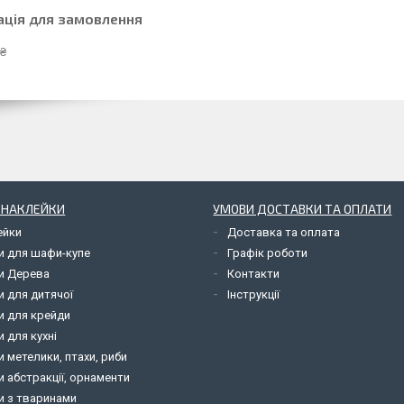
ація для замовлення
 ₴
І НАКЛЕЙКИ
УМОВИ ДОСТАВКИ ТА ОПЛАТИ
ейки
Доставка та оплата
и для шафи-купе
Графік роботи
и Дерева
Контакти
и для дитячої
Інструкції
и для крейди
 для кухні
 метелики, птахи, риби
 абстракції, орнаменти
и з тваринами