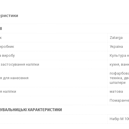
еристики
І
к
Zatarga
виробник
Україна
а виробу
Культура н
 застосування наліпки
кухня, ван
пофарбован
я для нанесення
техніка, д
шпалери
я наліпки
матова
Помаранч
УВАЛЬНИЦЬКІ ХАРАКТЕРИСТИКИ
Набір М 10