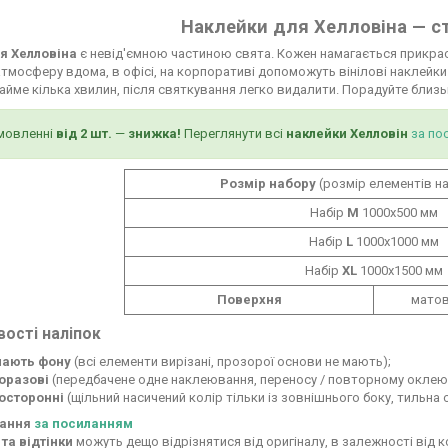
Наклейки для Хелловіна — с
я Хелловіна
є невід'ємною частиною свята. Кожен намагається прикрас
тмосферу вдома, в офісі, на корпоративі допоможуть вінілові наклейки. В
йме кілька хвилин, після святкування легко видалити. Порадуйте близ
мовленні
від 2 шт.
—
знижка!
Переглянути всі
наклейки Хелловін
за по
Розмір набору
(розмір елементів н
Набір
М
1000х500 мм
Набір
L
1000х1000 мм
Набір
XL
1000x1500 мм
Поверхня
матов
вості
наліпок
мають фону
(всі елементи вирізані, прозорої основи не мають);
оразові
(передбачене одне наклеювання, переносу / повторному оклею
осторонні
(щільний насичений колір тільки із зовнішнього боку, тильна 
тання
за
посиланн
ям
 та відтінки
можуть дещо відрізнятися від оригіналу, в залежності від 