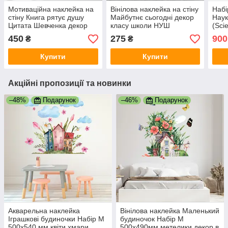
Мотиваційна наклейка на
Вінілова наклейка на стіну
Набі
стіну Книга рятує душу
Майбутнє сьогодні декор
Наук
Цитата Шевченка декор
класу школи НУШ
(Sci
класу бібліотеки 1090х640
мотиватор шкільний
моле
450
275
900
₴
₴
мм матова
500х600 мм матова
Happ
мат
Купити
Купити
Акційні пропозиції та новинки
–48%
Подарунок
–46%
Подарунок
Акварельна наклейка
Вінілова наклейка Маленький
Іграшкові будиночки Набір М
будиночок Набір М
500х540 мм квіти хмари
500х490мм метелики декор в