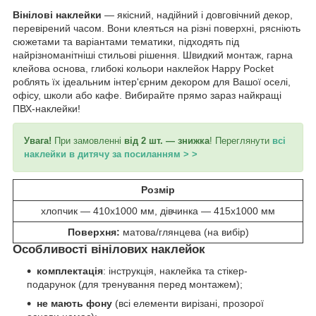
Вінілові наклейки
— якісний, надійний і довговічний декор,
перевірений часом. Вони клеяться на різні поверхні, рясніють
сюжетами та варіантами тематики, підходять під
найрізноманітніші стильові рішення. Швидкий монтаж, гарна
клейова основа, глибокі кольори наклейок Happy Pocket
роблять їх ідеальним інтер'єрним декором для Вашої оселі,
офісу, школи або кафе. Вибирайте прямо зараз найкращі
ПВХ-наклейки!
Увага!
При замовленні
від 2 шт. — знижка
! Переглянути
всі
наклейки в дитячу за посиланням > >
Розмір
хлопчик — 410х1000 мм, дівчинка — 415х1000 мм
Поверхня:
матова/глянцева (на вибір)
Особливості вінілових наклейок
комплектація
: інструкція, наклейка та стікер-
подарунок (для тренування перед монтажем);
не мають фону
(всі елементи вирізані, прозорої