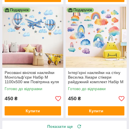
Подарунок
Подарунок
Рисовані вінілові наклейки
Інтер'єрні наклейки на стіну
Монгольф'єри Набір М
Веселка Хмари стікери
1100х500 мм Повітряна куля
райдужний комплект Набір М
літак хмари зірки матова
1000х500 мм матова
Готово до відправки
Готово до відправки
450
450
₴
₴
Купити
Купити
Показати ще