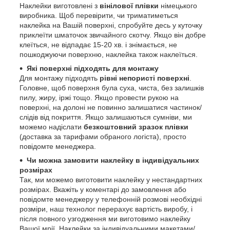
Наклейки виготовлені з
вінілової плівки
німецького
виробника. Щоб перевірити, чи триматиметься
наклейка на Вашій поверхні, спробуйте десь у куточку
приклеїти шматочок звичайного скотчу. Якщо він добре
клеїться, не відпадає 15-20 хв. і знімається, не
пошкоджуючи поверхню, наклейка також наклеїться.
Які поверхні підходять для монтажу
Для монтажу підходять
рівні непористі поверхні
.
Головне, щоб поверхня була суха, чиста, без залишків
пилу, жиру, іржі тощо. Якщо провести рукою на
поверхні, на долоні не повинно залишатися частинок/
слідів від покриття. Якщо залишаються сумніви, ми
можемо надіслати
безкоштовний зразок плівки
(доставка за тарифами обраного логіста), просто
повідомте менеджера.
Чи можна замовити наклейку в індивідуальних
розмірах
Так, ми можемо виготовити наклейку у нестандартних
розмірах. Вкажіть у коментарі до замовлення або
повідомте менеджеру у телефонній розмові необхідні
розміри, наш технолог перерахує вартість виробу, і
після повного узгодження ми виготовимо наклейку
Вашої мрії. Наклейки за індивідуальними макетами/