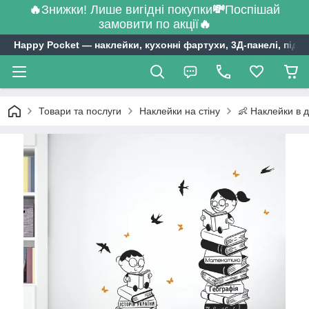
🔥
Знижки! Лише вигідні покупки
💸
Поспішай
замовити по акції
🔥
Happy Pocket ― наклейки, кухонні фартухи, 3Д-панелі, підл
Товари та послуги
Наклейки на стіну
👶 Наклейки в д