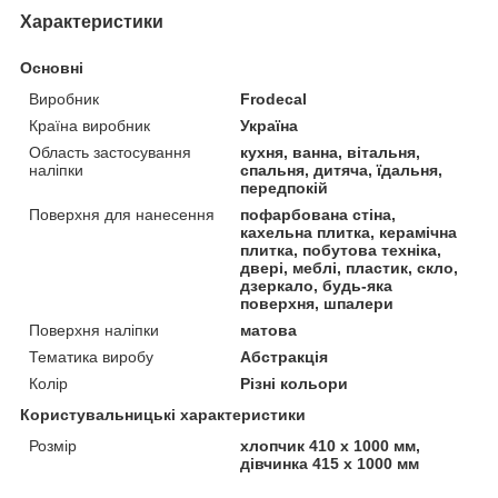
Характеристики
Основні
Виробник
Frodecal
Країна виробник
Україна
Область застосування
кухня, ванна, вітальня,
наліпки
спальня, дитяча, їдальня,
передпокій
Поверхня для нанесення
пофарбована стіна,
кахельна плитка, керамічна
плитка, побутова техніка,
двері, меблі, пластик, скло,
дзеркало, будь-яка
поверхня, шпалери
Поверхня наліпки
матова
Тематика виробу
Абстракція
Колір
Різні кольори
Користувальницькі характеристики
Розмір
хлопчик 410 х 1000 мм,
дівчинка 415 х 1000 мм