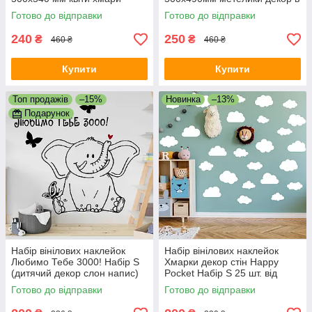
декор дитячий вініл
дитячу ПВХ самоклейка
Готово до відправки
Готово до відправки
самоклейка
матова
240
250
₴
₴
460 ₴
460 ₴
Купити
Купити
Топ продажів
–15%
Новинка
–13%
Подарунок
Набір вінілових наклейок
Набір вінілових наклейок
Любимо Тебе 3000! Набір S
Хмарки декор стін Happy
(дитячий декор слон напис)
Pocket Набір S 25 шт. від
Happy Pocket Чорний
85х55мм до 128х93мм білий
Готово до відправки
Готово до відправки
матовий
матовий