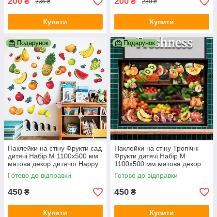
200
200
₴
₴
236 ₴
230 ₴
Купити
Купити
Подарунок
Подарунок
Наклейки на стіну Фрукти сад
Наклейки на стіну Тропічні
дитячі Набір M 1100х500 мм
Фрукти дитячі Набір M
матова декор дитячої Happy
1100х500 мм матова декор
Pocket
дитячої Happy Pocket
Готово до відправки
Готово до відправки
450
450
₴
₴
Купити
Купити