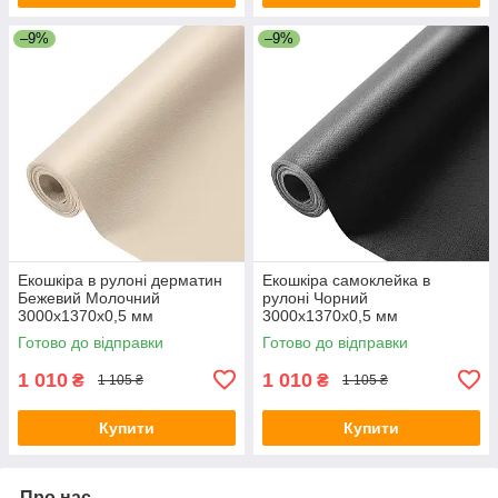
–9%
–9%
Екошкіра в рулоні дерматин
Екошкіра самоклейка в
Бежевий Молочний
рулоні Чорний
3000х1370х0,5 мм
3000х1370х0,5 мм
самоклеючий шкірозамінник
шкірозамінник для
Готово до відправки
Готово до відправки
для меблів
реставрації меблів дерматин
1 010
1 010
₴
₴
1 105 ₴
1 105 ₴
Купити
Купити
Про нас