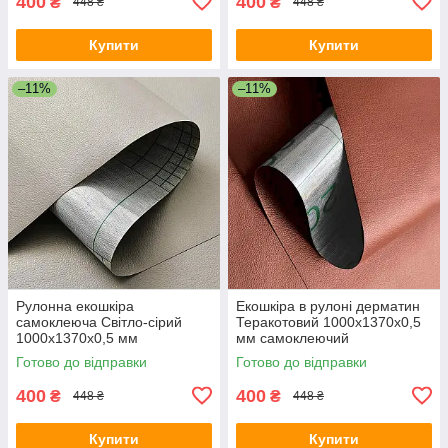
400
400
₴
₴
448 ₴
448 ₴
Купити
Купити
–11%
–11%
Рулонна екошкіра
Екошкіра в рулоні дерматин
самоклеюча Світло-сірий
Теракотовий 1000х1370х0,5
1000х1370х0,5 мм
мм самоклеючий
шкірозамінник для меблів
шкірозамінник для меблів
Готово до відправки
Готово до відправки
дерматин
400
400
₴
₴
448 ₴
448 ₴
Купити
Купити