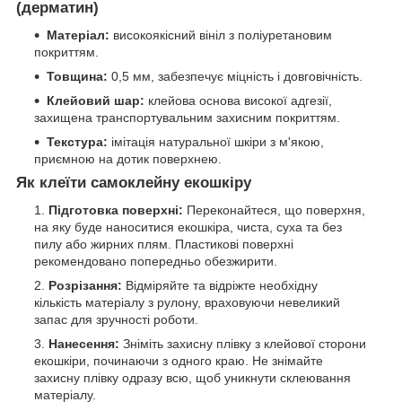
(дерматин)
Матеріал:
високоякісний вініл з поліуретановим
покриттям.
Товщина:
0,5 мм, забезпечує міцність і довговічність.
Клейовий шар:
клейова основа високої адгезії,
захищена транспортувальним захисним покриттям.
Текстура:
імітація натуральної шкіри з м'якою,
приємною на дотик поверхнею.
Як клеїти самоклейну екошкіру
Підготовка поверхні:
Переконайтеся, що поверхня,
на яку буде наноситися екошкіра, чиста, суха та без
пилу або жирних плям. Пластикові поверхні
рекомендовано попередньо обезжирити.
Розрізання:
Відміряйте та відріжте необхідну
кількість матеріалу з рулону, враховуючи невеликий
запас для зручності роботи.
Нанесення:
Зніміть захисну плівку з клейової сторони
екошкіри, починаючи з одного краю. Не знімайте
захисну плівку одразу всю, щоб уникнути склеювання
матеріалу.