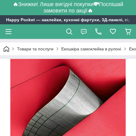
🔥
Знижки! Лише вигідні покупки
💸
Поспішай
замовити по акції
🔥
Happy Pocket ― наклейки, кухонні фартухи, 3Д-панелі, підл
Товари та послуги
Екошкіра самоклейка в рулоні
Еко