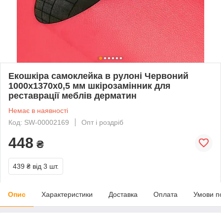
Екошкіра самоклейка в рулоні Червоний
1000х1370х0,5 мм шкірозамінник для
реставрації меблів дерматин
Немає в наявності
Код: SW-00002169
Опт і роздріб
448
₴
439 ₴
від 3 шт.
Опис
Характеристики
Доставка
Оплата
Умови п