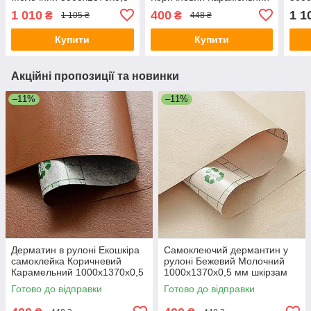
мм самоклеючий
1000х1370х0,5 мм
шкір
1 010
400
1 1
₴
₴
1 105 ₴
448 ₴
шкірозамінник для меблів
шкірозамінник для меблів
рест
дер
Купити
Купити
Акційні пропозиції та новинки
–11%
–11%
Дерматин в рулоні Екошкіра
Самоклеючий дермантин у
самоклейка Коричневий
рулоні Бежевий Молочний
Карамельний 1000х1370х0,5
1000х1370х0,5 мм шкірзам
мм шкірозамінник для меблів
екокожа штучна
Готово до відправки
Готово до відправки