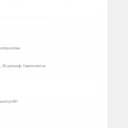
r
оліпропілен
, 3D-рельєф, Самоклеюча
шніх робіт