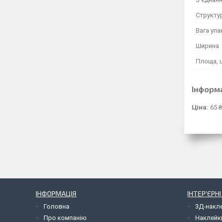
Структу
Вага уп
Ширина
Площа, 
Інформ
Ціна:
65 ₴
ІНФОРМАЦІЯ
ІНТЕР'ЄРН
Головна
3Д-накл
Про компанію
Наклейк