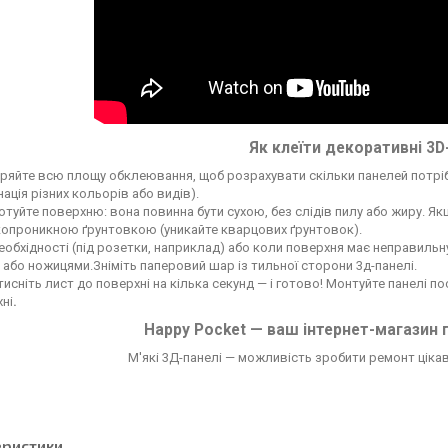
Як клеїти декоративні 3D
ряйте всю площу обклеювання, щоб розрахувати скільки панелей потрі
нація різних кольорів або видів).
отуйте поверхню: вона повинна бути сухою, без слідів пилу або жиру. Я
опроникною ґрунтовкою (уникайте кварцових ґрунтовок).
еобхідності (під розетки, наприклад) або коли поверхня має неправильн
або ножицями.Зніміть паперовий шар із тильної сторони 3д-панелі.
исніть лист до поверхні на кілька секунд — і готово! Монтуйте панелі 
ні
.
Happy Pocket — ваш інтернет-магазин 
М'які 3Д-панелі — можливість зробити ремонт цікави
еристики