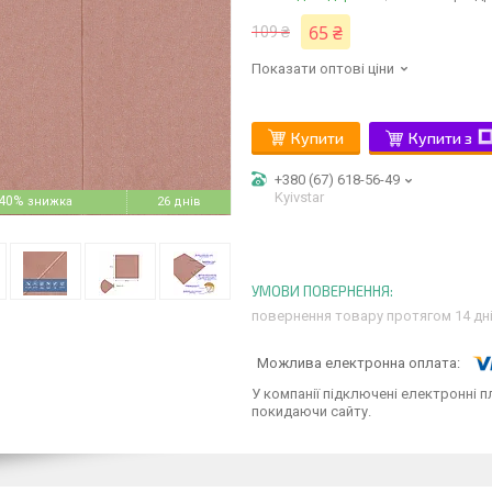
65 ₴
109 ₴
Показати оптові ціни
Купити
Купити з
+380 (67) 618-56-49
Kyivstar
40%
26 днів
повернення товару протягом 14 дн
У компанії підключені електронні п
покидаючи сайту.