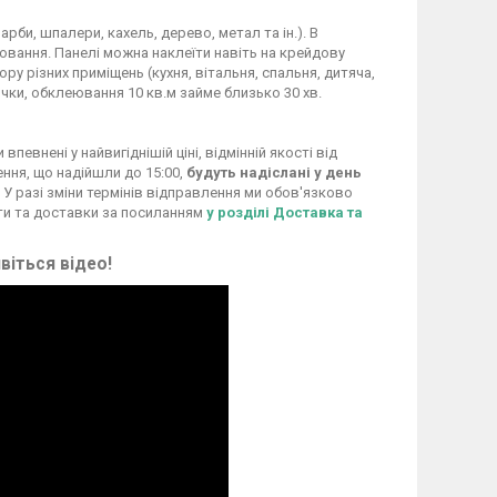
рби, шпалери, кахель, дерево, метал та ін.). В
ання. Панелі можна наклеїти навіть на крейдову
у різних приміщень (кухня, вітальня, спальня, дитяча,
чки, обклеювання 10 кв.м займе близько 30 хв.
евнені у найвигіднішій ціні, відмінній якості від
ення, що надійшли до 15:00,
будуть надіслані у день
 У разі зміни термінів відправлення ми обов'язково
ти та доставки за посиланням
у розділі Доставка та
віться відео!