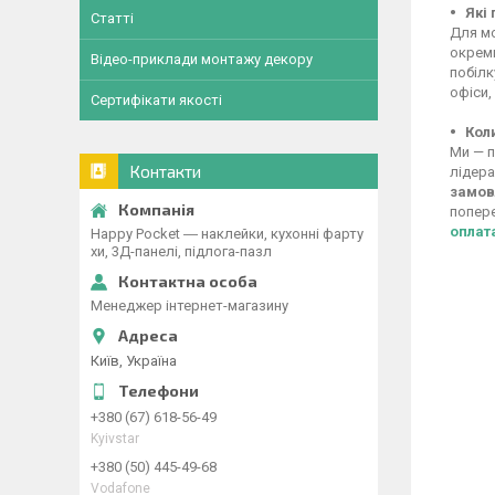
Які
Статті
Для мо
окреми
Відео-приклади монтажу декору
побілк
офіси,
Сертифікати якості
Кол
Ми — п
Контакти
лідера
замов
попере
оплат
Happy Pocket ― наклейки, кухонні фарту
хи, 3Д-панелі, підлога-пазл
Менеджер інтернет-магазину
Київ, Україна
+380 (67) 618-56-49
Kyivstar
+380 (50) 445-49-68
Vodafone