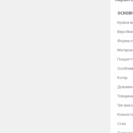
ОСНОВН
Країна 
Виробни
Форма п
Матеріа
Покритт
Особлив
Колір
Довжин
Товщина
Тип вик
Кількіст
Стан
З'єднан