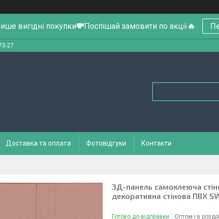
ише вигідні покупки
💸
Поспішай замовити по акції
🔥
Пе
73-27
Доставка та оплата
Фотовідгуки
Контакти
3Д-панель самоклеюча сті
декоративна стінова ПВХ 
Готово до відправки
Оптом і в роздр