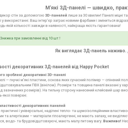
М'які 3Д-панелі — швидко, прак
 декор стін за допомогою
3D-панелей
лише за 30 хвилин! Панелі міцні т
і у використанні. Ваш інтер'єр заграє новими фарбами і зміниться відраз
будь-якій кількості завжди в наявності, найкраща якість гарантована!
Знижка при замовленні від 10 шт.!
Як виглядає 3Д-панель наживо. 
ості декоративних 3Д-панелей від Happy Pocket
чого зроблені декоративні 3D-панелі
елі — гнучкі м'які пластини, основа яких сучасний полімер — спінений по
дштовхувальним ПВХ (вінілом). Розміри та товщина панелі вказані у ха
д зазначених розмірів). На тильну сторону нанесений клейовий шар висо
ь-якої поверхні.
 властивості декоративних панелей
 практичні і універсальні, наділені тепло- та шумоізоляційними властиво
ьми та алергіками — матеріали гіпоалергенні, не мають запаху, не виділ
я, водо- та брудовідштовхуючі, мають малу питому вагу.
Важливо!
Нео