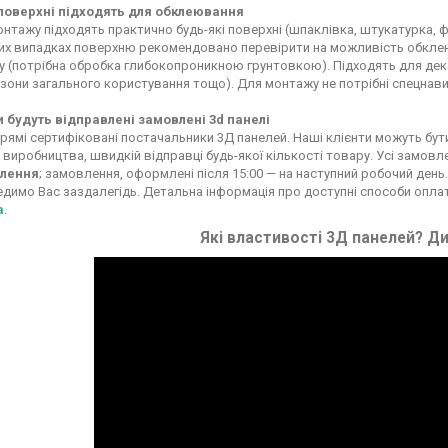
 поверхні підходять для обклеювання
нтажу підходять практично будь-які поверхні (шпаклівка, штукатурка, фа
х випадках поверхню рекомендовано перевірити на можливість обклеюв
у (потрібна обробка глибокопроникною грунтовкою). Підходять для декор
 зони загального користування тощо). Для монтажу не потрібні спецнави
и будуть відправлені замовлені 3d панелі
рямі сертифіковані постачальники 3Д панелей. Наші клієнти можуть бути вп
 виробництва, швидкій відправці будь-якої кількості товару. Усі замовл
лення
; замовлення, оформлені після 15:00 — на наступний робочий день.
димо Вас заздалегідь. Детальна інформація про доступні способи опла
а
.
Які властивості 3Д панелей? Ди