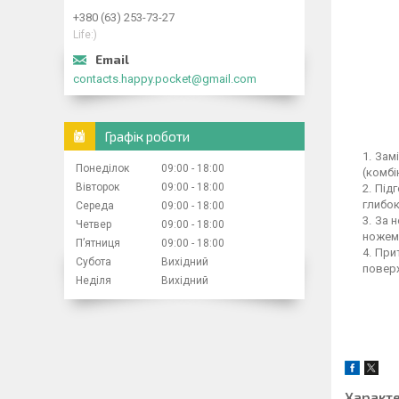
+380 (63) 253-73-27
Life:)
contacts.happy.pocket@gmail.com
Графік роботи
Замі
Понеділок
09:00
18:00
(комбі
Вівторок
09:00
18:00
Підг
глибок
Середа
09:00
18:00
За н
Четвер
09:00
18:00
ножем 
Пʼятниця
09:00
18:00
Прит
Субота
Вихідний
поверх
Неділя
Вихідний
Характ