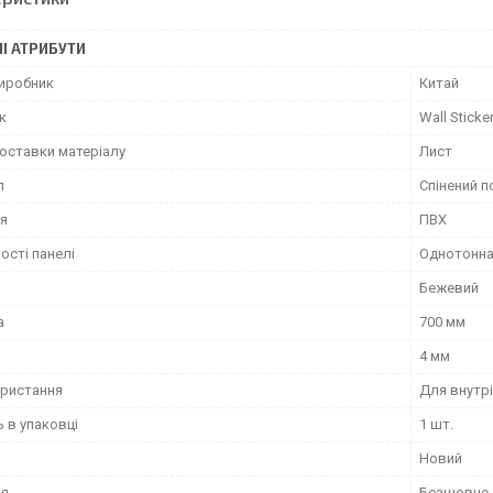
І АТРИБУТИ
виробник
Китай
к
Wall Sticke
оставки матеріалу
Лист
л
Спінений п
я
ПВХ
ості панелі
Однотонна
Бежевий
а
700 мм
4 мм
ористання
Для внутрі
ь в упаковці
1 шт.
Новий
ня
Безшовне