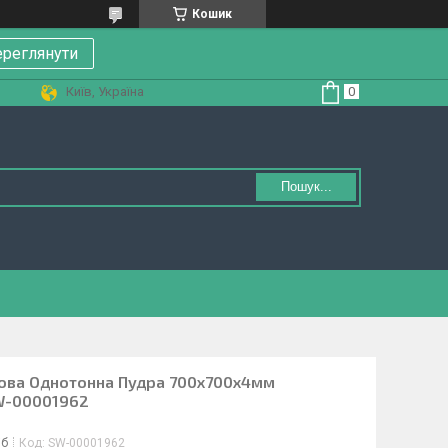
Кошик
реглянути
Київ, Україна
Пошук...
нова Однотонна Пудра 700х700х4мм
SW-00001962
іб
Код:
SW-00001962