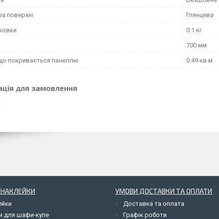
ра поверхні
Глянцева
аковки
0.1 кг
700 мм
що покривається панеллю
0.49 кв.м
ація для замовлення
І НАКЛЕЙКИ
УМОВИ ДОСТАВКИ ТА ОПЛАТИ
ейки
Доставка та оплата
и для шафи-купе
Графік роботи