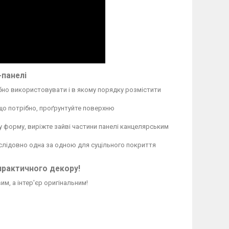
-панелі
бно використовувати і в якому порядку розмістити
кщо потрібно, проґрунтуйте поверхню
у форму, виріжте зайві частини панелі канцелярським
послідовно одна за одною для суцільного покриття
практичного декору!
м, а інтер'єр оригінальним!