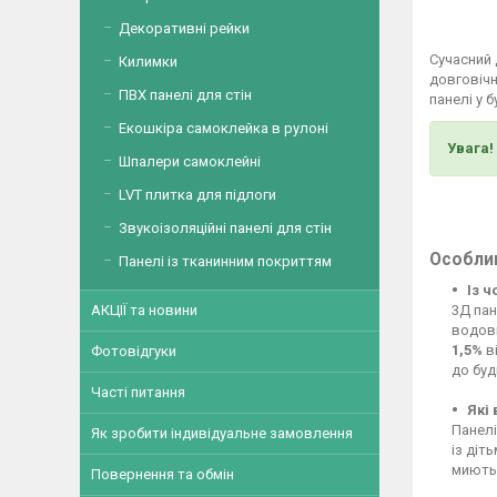
Декоративні рейки
Сучасний
Килимки
довговічн
ПВХ панелі для стін
панелі у 
Екошкіра самоклейка в рулоні
Увага!
Шпалери самоклейні
LVT плитка для підлоги
Звукоізоляційні панелі для стін
Особлив
Панелі із тканинним покриттям
Із 
3Д пан
АКЦІЇ та новини
водові
1,5%
ві
Фотовідгуки
до буд
Часті питання
Які
Панелі
Як зробити індивідуальне замовлення
із діт
миютьс
Повернення та обмін