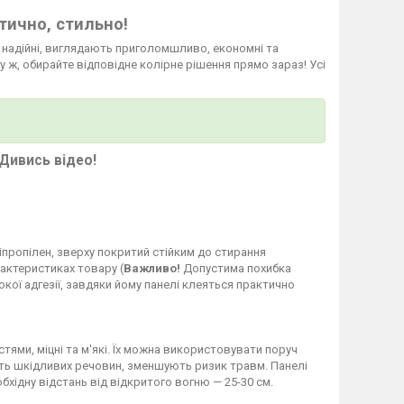
тично, стильно!
а надійні, виглядають приголомшливо, економні та
у ж, обирайте відповідне колірне рішення прямо зараз! Усі
Дивись відео!
ліпропілен, зверху покритий стійким до стирання
рактеристиках товару (
Важливо!
Допустима похибка
кої адгезії, завдяки йому панелі клеяться практично
стями, міцні та м'які. Їх можна використовувати поруч
яють шкідливих речовин, зменшують ризик травм. Панелі
бхідну відстань від відкритого вогню — 25-30 см.