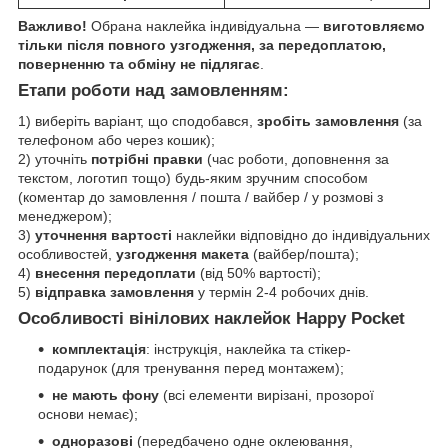
Важливо!
Обрана наклейка індивідуальна ―
виготовляємо
тільки після повного узгодження, за передоплатою,
поверненню та обміну не підлягає
.
Етапи роботи над замовленням:
1) виберіть варіант, що сподобався,
зробіть замовлення
(за
телефоном або через кошик);
2) уточніть
потрібні правки
(час роботи, доповнення за
текстом, логотип тощо) будь-яким зручним способом
(коментар до замовлення / пошта / вайбер / у розмові з
менеджером);
3)
уточнення вартості
наклейки відповідно до індивідуальних
особливостей,
узгодження макета
(вайбер/пошта);
4)
внесення передоплати
(від 50% вартості);
5)
відправка замовлення
у термін 2-4 робочих днів.
Особливості вінілових наклейок Happy Pocket
комплектація
: інструкція, наклейка та стікер-
подарунок (для тренування перед монтажем);
не мають фону
(всі елементи вирізані, прозорої
основи немає);
одноразові
(передбачено одне оклеювання,