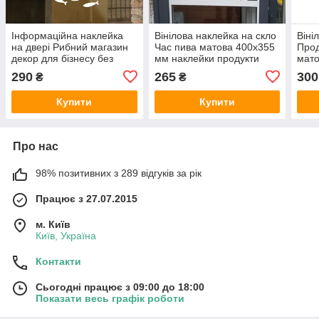
Інформаційна наклейка
Вінілова наклейка на скло
Віні
на двері Рибний магазин
Час пива матова 400х355
Прод
декор для бізнесу без
мм наклейки продукти
мато
фону 500х500 мм матова
послуги декор для бізнесу
накл
290
265
300
₴
₴
для 
Купити
Купити
Про нас
98% позитивних з 289 відгуків за рік
Працює з 27.07.2015
м. Київ
Київ, Україна
Контакти
Сьогодні працює з 09:00 до 18:00
Показати весь графік роботи