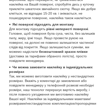
наклейка на Вашій поверхні, спробуйте десь у куточку
приклеїти шматочок звичайного скотчу. Якщо він добре
клеїться, не відпадає 15-20 хв. і знімається, не
пошкоджуючи поверхню, наклейка також наклеїться.
Які поверхні підходять для монтажу
Для монтажу підходять
рівні непористі поверхні
.
Головне, щоб поверхня була суха, чиста, без залишків
пилу, жиру, іржі тощо. Якщо провести рукою на
поверхні, на долоні не повинно залишатися частинок/
слідів від покриття. Якщо залишаються сумніви, ми
можемо надіслати
безкоштовний зразок плівки
(доставка за тарифами обраного логіста), просто
повідомте менеджера.
Чи можна замовити наклейку в індивідуальних
розмірах
Так, ми можемо виготовити наклейку у нестандартних
розмірах. Вкажіть у коментарі до замовлення або
повідомте менеджеру у телефонній розмові необхідні
розміри, наш технолог перерахує вартість виробу, і
після повного узгодження ми виготовимо наклейку
Вашої мрії. Наклейки за індивідуальними макетами/
розмірами/нестандартною комплектацією/пропорціями