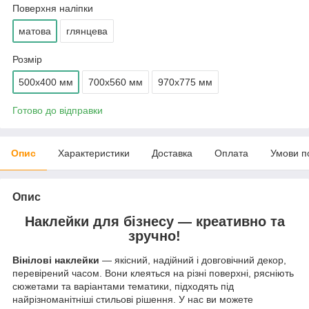
Поверхня наліпки
матова
глянцева
Розмір
500х400 мм
700х560 мм
970х775 мм
Готово до відправки
Опис
Характеристики
Доставка
Оплата
Умови п
Опис
Наклейки для бізнесу — креативно та
зручно!
Вінілові наклейки
— якісний, надійний і довговічний декор,
перевірений часом. Вони клеяться на різні поверхні, рясніють
сюжетами та варіантами тематики, підходять під
найрізноманітніші стильові рішення. У нас ви можете