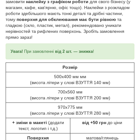
замовити
наклейку з графіком роботи
для свого бізнесу (у
магазин, кафе, кав'ярню, офіс тощо). Наклейки з розкладом
роботи здебільшого мають тонкі деталі та дрібні частини,
тому
поверхня для обклеювання має бути рівною
та
гладкою (скло, пластик, метал), рекомендовано уникати
нерівностей та рифлених поверхонь. Зробіть замовлення
прямо зараз!
Увага!
При замовленні
від 2 шт. — знижка
!
Розмір
500х400 мм мм
(висота літери у слові ВЗУТТЯ 140 мм)
700х560 мм
(висота літери у слові ВЗУТТЯ 200 мм)
970х775 мм
(висота літери у слові ВЗУТТЯ 280 мм)
+ зміни в макеті
(додати
від +50 грн
до ціни
текст, логотип і т.д.)
Поверхня
матова/глянець