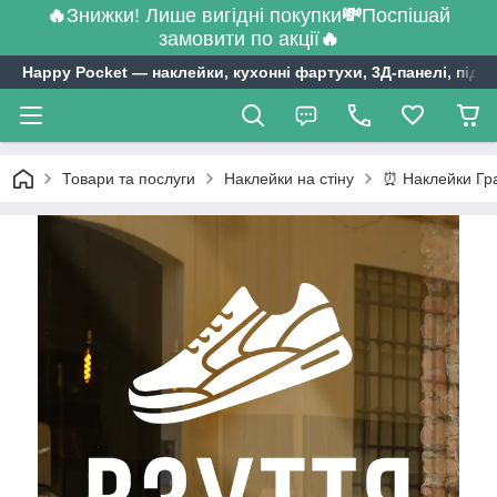
🔥
Знижки! Лише вигідні покупки
💸
Поспішай
замовити по акції
🔥
Happy Pocket ― наклейки, кухонні фартухи, 3Д-панелі, підл
Товари та послуги
Наклейки на стіну
⏰ Наклейки Гр