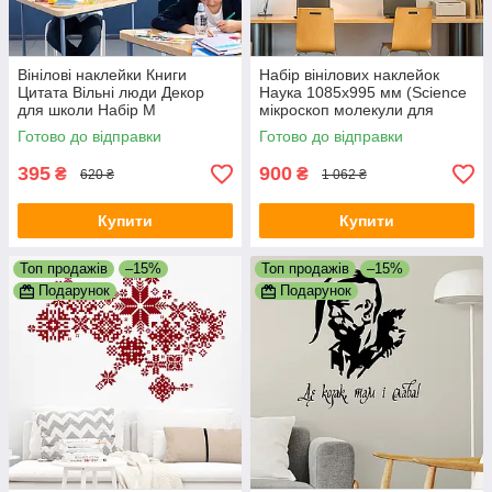
Вінілові наклейки Книги
Набір вінілових наклейок
Цитата Вільні люди Декор
Наука 1085х995 мм (Sciеnce
для школи Набір М
мікроскоп молекули для
860х420мм матова
школи) Happy Pocket Чорний
Готово до відправки
Готово до відправки
матовий
395
900
₴
₴
620 ₴
1 062 ₴
Купити
Купити
Топ продажів
–15%
Топ продажів
–15%
Подарунок
Подарунок