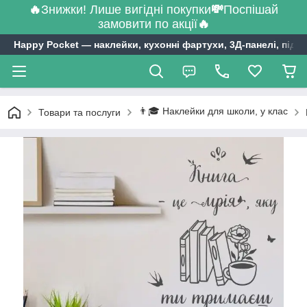
🔥
Знижки! Лише вигідні покупки
💸
Поспішай
замовити по акції
🔥
Happy Pocket ― наклейки, кухонні фартухи, 3Д-панелі, підл
👨🎓 Наклейки для школи, у клас
Товари та послуги