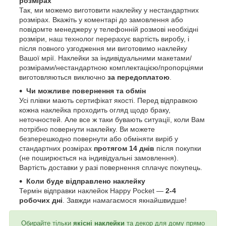
розмірах
Так, ми можемо виготовити наклейку у нестандартних
розмірах. Вкажіть у коментарі до замовлення або
повідомте менеджеру у телефонній розмові необхідні
розміри, наш технолог перерахує вартість виробу, і
після повного узгодження ми виготовимо наклейку
Вашої мрії. Наклейки за індивідуальними макетами/
розмірами/нестандартною комплектацією/пропорціями
виготовляються виключно
за передоплатою
.
Чи можливе повернення та обмін
Усі плівки мають сертифікат якості. Перед відправкою
кожна наклейка проходить огляд щодо браку,
неточностей. Але все ж таки бувають ситуації, коли Вам
потрібно повернути наклейку. Ви можете
безперешкодно повернути або обміняти виріб у
стандартних розмірах
протягом 14 днів
після покупки
(не поширюється на індивідуальні замовлення).
Вартість доставки у разі повернення сплачує покупець.
Коли буде відправлено наклейку
Термін відправки наклейок Happy Pocket —
2-4
робочих дні
. Завжди намагаємося якнайшвидше!
Обирайте тільки
якісні наклейки
та декор для дому прямо