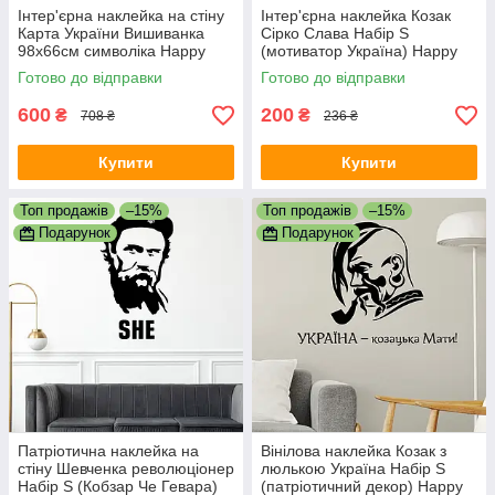
Інтер'єрна наклейка на стіну
Інтер'єрна наклейка Козак
Карта України Вишиванка
Сірко Слава Набір S
98х66см символіка Happy
(мотиватор Україна) Happy
Pocket Червоний матовий
Pocket Чорний матовий
Готово до відправки
Готово до відправки
600
200
₴
₴
708 ₴
236 ₴
Купити
Купити
Топ продажів
–15%
Топ продажів
–15%
Подарунок
Подарунок
Патріотична наклейка на
Вінілова наклейка Козак з
стіну Шевченка революціонер
люлькою Україна Набір S
Набір S (Кобзар Че Гевара)
(патріотичний декор) Happy