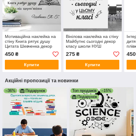
Мотиваційна наклейка на
Вінілова наклейка на стіну
Інте
стіну Книга рятує душу
Майбутнє сьогодні декор
дитя
Цитата Шевченка декор
класу школи НУШ
плів
класу бібліотеки 1090х640
мотиватор шкільний
стік
450
275
450
₴
₴
мм матова
500х600 мм матова
590
Купити
Купити
Акційні пропозиції та новинки
–36%
Подарунок
Топ продажів
–15%
Подарунок