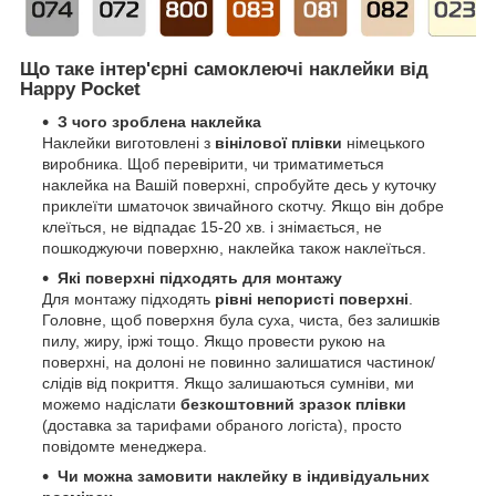
Що таке інтер'єрні самоклеючі наклейки від
Happy Pocket
З чого зроблена наклейка
Наклейки виготовлені з
вінілової плівки
німецького
виробника. Щоб перевірити, чи триматиметься
наклейка на Вашій поверхні, спробуйте десь у куточку
приклеїти шматочок звичайного скотчу. Якщо він добре
клеїться, не відпадає 15-20 хв. і знімається, не
пошкоджуючи поверхню, наклейка також наклеїться.
Які поверхні підходять для монтажу
Для монтажу підходять
рівні непористі поверхні
.
Головне, щоб поверхня була суха, чиста, без залишків
пилу, жиру, іржі тощо. Якщо провести рукою на
поверхні, на долоні не повинно залишатися частинок/
слідів від покриття. Якщо залишаються сумніви, ми
можемо надіслати
безкоштовний зразок плівки
(доставка за тарифами обраного логіста), просто
повідомте менеджера.
Чи можна замовити наклейку в індивідуальних