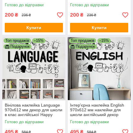
Happy Pocket Чорний
Pocket Чорний матовий
Готово до відправки
Готово до відправки
матовий
200
200
₴
₴
236 ₴
236 ₴
Купити
Купити
Топ продажів
–15%
Топ продажів
–15%
Подарунок
Подарунок
Вінілова наклейка Language
Інтер'єрна наклейка English
970х612 мм декор для школи
970х612 мм наклейки для
в клас англійської Happy
школи англійський декор
Pocket Чорний матовий
Happy Pocket Чорний
Готово до відправки
Готово до відправки
матовий
495
495
₴
₴
584 ₴
584 ₴