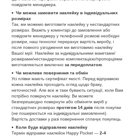
повідомте менеджера.
Чи можна замовити наклейку в індивідуальних
розмірах
Так, ми можемо виготовити наклейку у нестандартних
розмірах. Вкажіть у коментарі до замовлення або
повідомте менеджеру у телефонній розмові необхідні
розміри, наш технолог перерахує вартість виробу, і
після повного узгодження ми виготовимо наклейку
Вашої мрії. Наклейки за індивідуальними макетами/
розмірами/нестандартною комплектацією/пропорціями
виготовляються виключно
за передоплатою
.
Чи можливе повернення та обмін
Усі плівки мають сертифікат якості. Перед відправкою
кожна наклейка проходить огляд щодо браку,
неточностей. Але все ж таки бувають ситуації, коли Вам
потрібно повернути наклейку. Ви можете
безперешкодно повернути або обміняти виріб у
стандартних розмірах
протягом 14 днів
після покупки
(не поширюється на індивідуальні замовлення).
Вартість доставки у разі повернення сплачує покупець.
Коли буде відправлено наклейку
Термін відправки наклейок Happy Pocket —
2-4