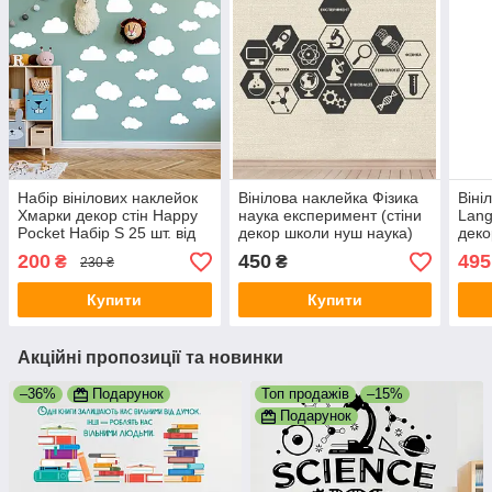
Набір вінілових наклейок
Вінілова наклейка Фізика
Віні
Хмарки декор стін Happy
наука експеримент (стіни
Lan
Pocket Набір S 25 шт. від
декор школи нуш наука)
деко
85х55мм до 128х93мм
матова 1000х630 мм
англ
200
450
495
₴
₴
230 ₴
білий матовий
Чор
Купити
Купити
Акційні пропозиції та новинки
–36%
Подарунок
Топ продажів
–15%
Подарунок