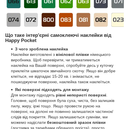
Що таке інтер'єрні самоклеючі наклейки від
Happy Pocket
З чого зроблена наклейка
Наклейки виготовлені з
вінілової плівки
німецького
виробника. Щоб перевірити, чи триматиметься
наклейка на Вашій поверхні, спробуйте десь у куточку
приклеїти шматочок звичайного скотчу. Якщо він добре
клеїться, не відпадає 15-20 хв. і знімається, не
пошкоджуючи поверхню, наклейка також наклеїться.
Які поверхні підходять для монтажу
Для монтажу підходять
рівні непористі поверхні
.
Головне, щоб поверхня була суха, чиста, без залишків
пилу, жиру, іржі тощо. Якщо провести рукою на
поверхні, на долоні не повинно залишатися частинок/
слідів від покриття. Якщо залишаються сумніви, ми
можемо надіслати
безкоштовний зразок плівки
(доставка за тарифами обраного логіста), просто