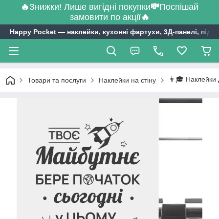
🔥
Знижки! Лише вигідні покупки
💸
Поспішай
замовити по акції
🔥
Happy Pocket ― наклейки, кухонні фартухи, 3Д-панелі, підл
👨🎓 Наклейки 
Товари та послуги
Наклейки на стіну