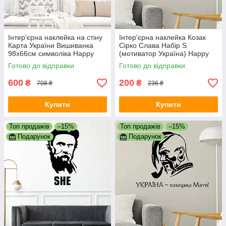
Інтер'єрна наклейка на стіну
Інтер'єрна наклейка Козак
Карта України Вишиванка
Сірко Слава Набір S
98х66см символіка Happy
(мотиватор Україна) Happy
Pocket Червоний матовий
Pocket Чорний матовий
Готово до відправки
Готово до відправки
600
200
₴
₴
708 ₴
236 ₴
Купити
Купити
Топ продажів
–15%
Топ продажів
–15%
Подарунок
Подарунок