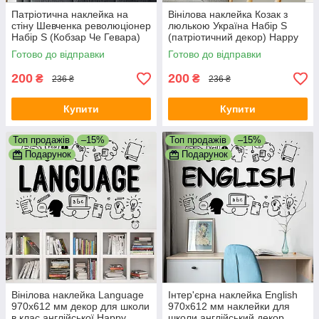
Патріотична наклейка на
Вінілова наклейка Козак з
стіну Шевченка революціонер
люлькою Україна Набір S
Набір S (Кобзар Че Гевара)
(патріотичний декор) Happy
Happy Pocket Чорний
Pocket Чорний матовий
Готово до відправки
Готово до відправки
матовий
200
200
₴
₴
236 ₴
236 ₴
Купити
Купити
Топ продажів
–15%
Топ продажів
–15%
Подарунок
Подарунок
Вінілова наклейка Language
Інтер'єрна наклейка English
970х612 мм декор для школи
970х612 мм наклейки для
в клас англійської Happy
школи англійський декор