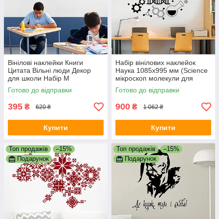
Вінілові наклейки Книги
Набір вінілових наклейок
Цитата Вільні люди Декор
Наука 1085х995 мм (Sciеnce
для школи Набір М
мікроскоп молекули для
860х420мм матова
школи) Happy Pocket Чорний
Готово до відправки
Готово до відправки
матовий
395
900
₴
₴
620 ₴
1 062 ₴
Купити
Купити
Топ продажів
–15%
Топ продажів
–15%
Подарунок
Подарунок