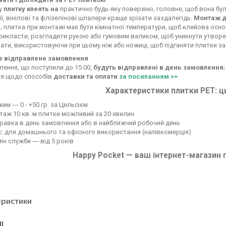
у
плитку клеять на
практично будь-яку поверхню, головне, щоб вона була
її, вінілові та флізелінові шпалери краще зрізати заздалегідь.
Монтаж д
 плитка при монтажі має бути кімнатної температури, щоб клейова осн
рикласти, розгладити рукою або гумовим валиком, щоб уникнути утворе
ати, використовуючи при цьому ніж або ножиці, щоб підганяти плитки за 
е відправлене замовлення
лення, що поступили до 15:00,
будуть відправлені в день замовлення
ія щодо способів
доставки та оплати
за посиланням >>
Характеристики плитки PET: ц
жим ― 0 - +50 гр. за Цельсієм
аж 10 кв. м плитки можливий за 20 хвилин
равка в день замовлення або в найближчий робочий день
: для домашнього та офісного використання (напівкомерція)
ін служби ― від 5 років
Happy Pocket — ваш інтернет-магазин 
еристики
І