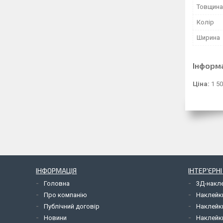
Товщина
Колір
Ширина
Інформ
Ціна:
1 50
ІНФОРМАЦІЯ
ІНТЕР'ЄРН
Головна
3Д-накл
Про компанію
Наклейк
Публічний договір
Наклейк
Новини
Наклейк