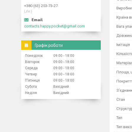
+380 (63) 253-73-27
Виробни
Life:)
Країна 
contacts.happy.pocket@gmail.com
Вага уп
Довжин
Графік роботи
Імітація
Кількіст
Понеділок
09:00
18:00
Вівторок
09:00
18:00
Матеріа
Середа
09:00
18:00
Площа, 
Четвер
09:00
18:00
Пʼятниця
09:00
18:00
Покритт
Субота
Вихідний
З'єднан
Неділя
Вихідний
Стан
Структу
Тип
Тип вик