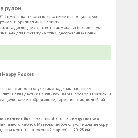
у рулоні
ET
. Гнучка пластикова плитка нічим не поступається
ртимент, оригінальні 3Д-принти!
ажі та догляді, має антистатик у складі (не притягує
значена для монтажу на стіни, декор-зони (на рівні
 Happy Pocket
чні властивості і служитиме надійним настінним
. Плитка
складається з кількох шарів
: прозорий захисний
р з друкованим зображенням, термопластик, подвійний
но
вологостійка
і при впливі вологи
не здувається
.
 звичайного кахлю). Матеріал добре служить
для декору
ад, при монтажі на кухонний фартух) ―
20-25 см
.