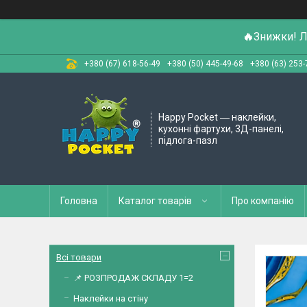
🔥
Знижки! Л
+380 (67) 618-56-49
+380 (50) 445-49-68
+380 (63) 253-
Happy Pocket ― наклейки,
кухонні фартухи, 3Д-панелі,
підлога-пазл
Головна
Каталог товарів
Про компанію
Всі товари
📌 РОЗПРОДАЖ СКЛАДУ 1=2
Наклейки на стіну