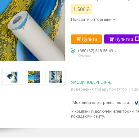
1 500 ₴
Показати оптові ціни
Купити
Купити з
+380 (67) 618-56-49
Kyivstar
повернення товару протягом 14 дн
У компанії підключені електронні п
покидаючи сайту.