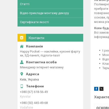
Статті
Полімерн
прибрати 
поверхню;
Відео-приклади монтажу декору
основи, п
можна різ
Сертифікати якості
Коли буд
Всі замов
інформац
Контакти
t ре
Happy Pocket ― наклейки, кухонні фарту
Монт
хи, 3Д-панелі, підлога-пазл
Відп
Клас
Менеджер інтернет-магазину
Терм
Київ, Україна
+380 (67) 618-56-49
Характ
Kyivstar
+380 (50) 445-49-68
Vodafone
ОСНОВН