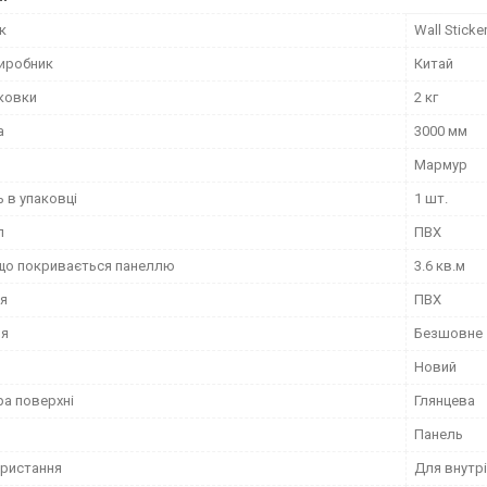
к
Wall Sticke
виробник
Китай
аковки
2 кг
а
3000 мм
Мармур
ь в упаковці
1 шт.
л
ПВХ
що покривається панеллю
3.6 кв.м
я
ПВХ
ня
Безшовне
Новий
ра поверхні
Глянцева
Панель
ористання
Для внутрі