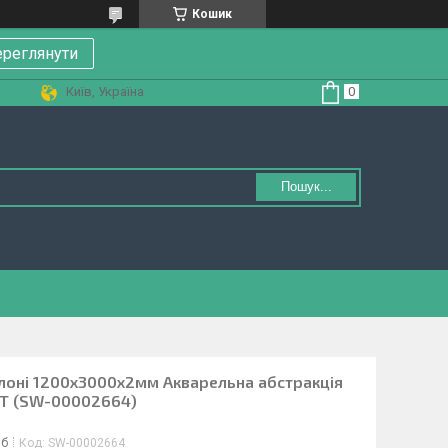
Кошик
реглянути
Київ, Україна
Пошук...
улоні 1200х3000х2мм Акварельна абстракція
ЕТ (SW-00002664)
іб
Код:
SW-00002664