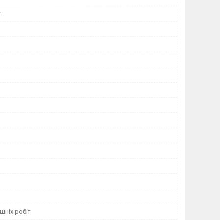
r
шніх робіт