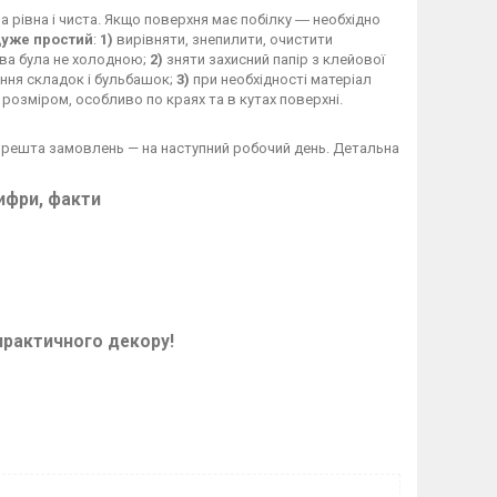
 рівна і чиста. Якщо поверхня має побілку ― необхідно
уже простий
:
1)
вирівняти, знепилити, очистити
ова була не холодною;
2)
зняти захисний папір з клейової
ння складок і бульбашок;
3)
при необхідності матеріал
розміром, особливо по краях та в кутах поверхні.
; решта замовлень — на наступний робочий день. Детальна
ифри, факти
практичного декору!