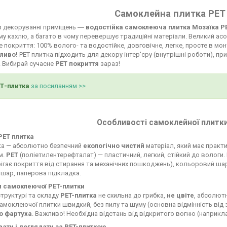
Самоклейна плитка PET 
в декоруванні приміщень ―
водостійка самоклеюча плитка Мозаїка P
у кахлю, а багато в чому перевершує традиційні матеріали. Великий асо
 покриття: 100% волого- та водостійке, довговічне, легке, просте в монт
ливо!
PET плитка підходить для декору інтер'єру (внутрішні роботи), при
. Вибирай сучасне
PET покриття
зараз!
ЕТ-плитка
за посиланням >>
Особливості самоклейної плитки
PET плитка
ка — абсолютно безпечний
екологічно чистий
матеріал, який має практи
м.
PET
(поліетилентерефталат) — пластичний, легкий, стійкий до вологи
ігає покриття від стирання та механічних пошкоджень), кольоровий ша
шар, паперова підкладка.
 самоклеючої PET-плитки
труктурі та складу
PET-плитка
не схильна до грибка,
не цвіте
, абсолют
моклеючої плитки швидкий, без пилу та шуму (основна відмінність від
о фартуха
. Важливо! Необхідна відстань від відкритого вогню (наприкл
вати і доглядати за PET-плиткою