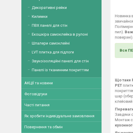
Декоративні рейки
Новинка 
Килимки
звичайном
ПВХ панелі для стін
Полімерне
пил).
Важ
Екошкіра самоклейка в рулоні
поверхні)
Шпалери самоклейні
Вся П
LVT плитка для підлоги
Звукоізоляційні панелі для стін
Панелі із тканинним покриттям
Що таке 
АКЦІЇ та новини
PET
плит
покриття
Фотовідгуки
шар (обер
клейовий 
Часті питання
Переваги
Завдяки с
Як зробити індивідуальне замовлення
Монтаж са
кухонног
Повернення та обмін
Як монту