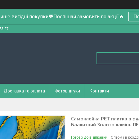
ише вигідні покупки
💸
Поспішай замовити по акції
🔥
Пе
73-27
Доставка та оплата
Фотовідгуки
Контакти
Самоклейка PET плитка в р
Блакитний Золото камінь П
Готово до відправки
Оптом і в роздр