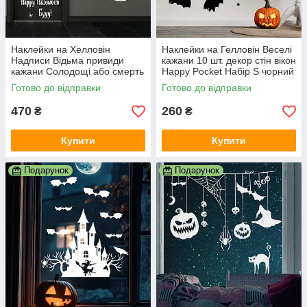
Наклейки на Хелловін
Наклейки на Гелловін Веселі
Надписи Відьма привиди
кажани 10 шт. декор стін вікон
кажани Солодощі або смерть
Happy Pocket Набір S чорний
Happy Pocket Набір білий
матовий
Готово до відправки
Готово до відправки
матовий
470
260
₴
₴
Купити
Купити
Подарунок
Подарунок