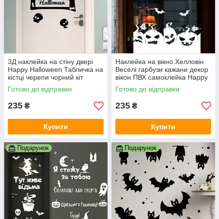
3Д наклейка на стіну двері
Наклейка на вікно Хелловін
Happy Halloween Табличка на
Веселі гарбузи кажани декор
кістці черепи чорний кіт
вікон ПВХ самоклейка Happy
Happy Pocket Набір S чорний
Pocket Набір білий матовий
Готово до відправки
Готово до відправки
матовий
235
235
₴
₴
Купити
Купити
Подарунок
Подарунок