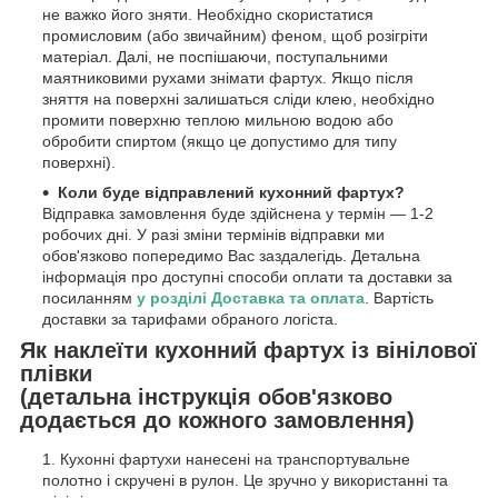
не важко його зняти. Необхідно скористатися
промисловим (або звичайним) феном, щоб розігріти
матеріал. Далі, не поспішаючи, поступальними
маятниковими рухами знімати фартух. Якщо після
зняття на поверхні залишаться сліди клею, необхідно
промити поверхню теплою мильною водою або
обробити спиртом (якщо це допустимо для типу
поверхні).
Коли буде відправлений кухонний фартух?
Відправка замовлення буде здійснена у термін — 1-2
робочих дні. У разі зміни термінів відправки ми
обов'язково попередимо Вас заздалегідь. Детальна
інформація про доступні способи оплати та доставки за
посиланням
у розділі Доставка та оплата
. Вартість
доставки за тарифами обраного логіста.
Як наклеїти кухонний фартух із вінілової
плівки
(детальна інструкція обов'язково
додається до кожного замовлення)
Кухонні фартухи нанесені на транспортувальне
полотно і скручені в рулон. Це зручно у використанні та