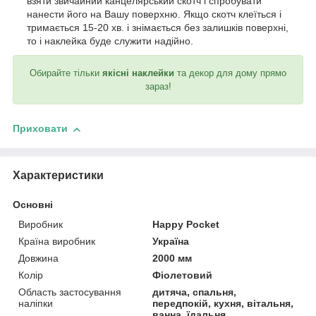
взяти звичайний канцелярський скотч і спробувати
нанести його на Вашу поверхню. Якщо скотч клеїться і
тримається 15-20 хв. і знімається без залишків поверхні,
то і наклейка буде служити надійно.
Обирайте тільки
якісні наклейки
та декор для дому прямо
зараз!
Приховати
Характеристики
Основні
Виробник
Happy Pocket
Країна виробник
Україна
Довжина
2000 мм
Колір
Фіолетовий
Область застосування
дитяча, спальня,
наліпки
передпокій, кухня, вітальня,
ванна, їдальня