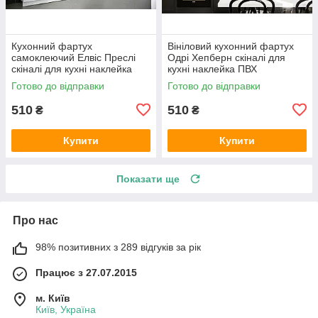
Кухонний фартух
Вініловий кухонний фартух
самоклеючий Елвіс Преслі
Одрі Хепберн скіналі для
скіналі для кухні наклейка
кухні наклейка ПВХ
ПВХ ретро співаки сірий
персонажі ретро Чорно-білий
Готово до відправки
Готово до відправки
600х2000 мм
600х2000 мм
510
510
₴
₴
Купити
Купити
Показати ще
Про нас
98% позитивних з 289 відгуків за рік
Працює з 27.07.2015
м. Київ
Київ, Україна