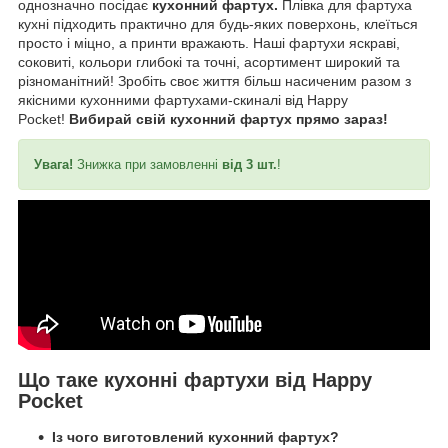
однозначно посідає
кухонний фартух.
Плівка для фартуха
кухні підходить практично для будь-яких поверхонь, клеїться
просто і міцно, а принти вражають. Наші фартухи яскраві,
соковиті, кольори глибокі та точні, асортимент широкий та
різноманітний! Зробіть своє життя більш насиченим разом з
якісними кухонними фартухами-скиналі від Happy
Pocket!
Вибирай свій кухонний фартух прямо зараз!
Увага!
Знижка при замовленні
від 3 шт.
!
Що таке кухонні фартухи від Happy
Pocket
Із чого виготовлений кухонний фартух?