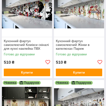
Кухонний фартух
Кухонний фартух
самоклеючий Комікси скіналі
самоклеючий Жінки в
для кухні наклейка ПВХ
капелюхах Париж
малюнок люди білий
мальований скіналі для кухні
Готово до відправки
Готово до відправки
600х2000 мм
наклейка ПВХ беж 600х2000
мм
510
510
₴
₴
Купити
Купити
Новинка
Подарунок
Новинка
Подарунок