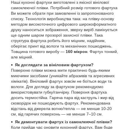
Наші кухонні фартухи виготовлені з якісної вінілової
самоклеючої плівки. Потрібний розмір готового фартуха
Ви можете обрати при замовленні із запропонованого
списку. Технологія виробництва така: на плівку-основу
методом високоточного цифрового широкоформатного
друку наноситься зображення, зверху виріб ламінується
ще одним шаром прозорої захисної плівки. Така
структура фартуха робить його міцним, надійним,
оберігає принт від вологи та механічних пошкоджень.
Товщина готового виробу —
160 мікрон
. Фартух тонкий,
але міцний.
Як доглядати за вініловим фартухом?
Поверхню плівки можна мити практично будь-якими
миючими засобами (уникайте абразивів та агресивних
хімікатів). Вініловий фартух зовсім не боїться води та
вологи. Для догляду за фартухом рекомендуємо
використовувати губку/ганчірку. Поверхня фартуха
досить термостійка. Гаряча пара від каструль і жир від
сковорідок не пошкоджують фартух. Рекомендована
відстань від джерела вогню/тепла — не менше 10-20
см, від гарячих поверхонь — не менше 7–10 см.
Як демонтувати фартух із самоклеючої плівки?
Коли прийде час оновити кухонний фартух, Вам буде