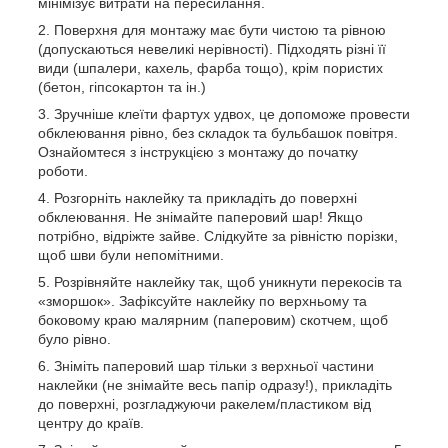
мінімізує витрати на пересилання.
Поверхня для монтажу має бути чистою та рівною
(допускаються невеликі нерівності). Підходять різні її
види (шпалери, кахель, фарба тощо), крім пористих
(бетон, гіпсокартон та ін.)
Зручніше клеїти фартух удвох, це допоможе провести
обклеювання рівно, без складок та бульбашок повітря.
Ознайомтеся з інструкцією з монтажу до початку
роботи.
Розгорніть наклейку та прикладіть до поверхні
обклеювання. Не знімайте паперовий шар! Якщо
потрібно, відріжте зайве. Слідкуйте за рівністю порізки,
щоб шви були непомітними.
Розрівняйте наклейку так, щоб уникнути перекосів та
«зморшок». Зафіксуйте наклейку по верхньому та
боковому краю малярним (паперовим) скотчем, щоб
було рівно.
Зніміть паперовий шар тільки з верхньої частини
наклейки (не знімайте весь папір одразу!), прикладіть
до поверхні, розгладжуючи ракелем/пластиком від
центру до країв.