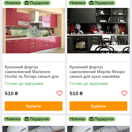
Новинка
Подарунок
Новинка
Подарунок
Кухонний фартух
Кухонний фартух
самоклеючий Малюнок
самоклеючий Мерлін Монро
Особи та Ліхтарі скіналі для
скіналі для кухні наклейка
кухні наклейка ПВХ люди
ПВХ дівчина люди чорний
Готово до відправки
Готово до відправки
зелений 600х2000 мм
600х2000 мм
510
510
₴
₴
Купити
Купити
Новинка
Подарунок
Новинка
Подарунок