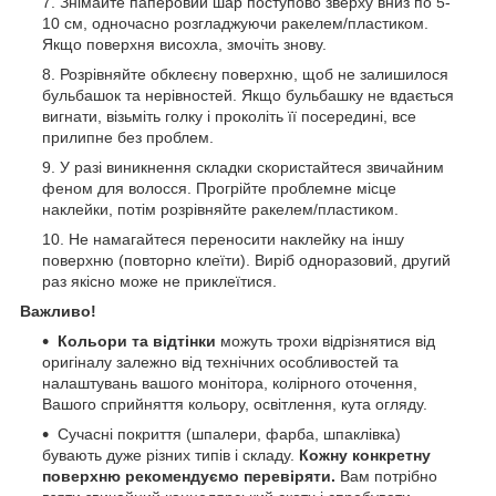
Знімайте паперовий шар поступово зверху вниз по 5-
10 см, одночасно розгладжуючи ракелем/пластиком.
Якщо поверхня висохла, змочіть знову.
Розрівняйте обклеєну поверхню, щоб не залишилося
бульбашок та нерівностей. Якщо бульбашку не вдається
вигнати, візьміть голку і проколіть її посередині, все
прилипне без проблем.
У разі виникнення складки скористайтеся звичайним
феном для волосся. Прогрійте проблемне місце
наклейки, потім розрівняйте ракелем/пластиком.
Не намагайтеся переносити наклейку на іншу
поверхню (повторно клеїти). Виріб одноразовий, другий
раз якісно може не приклеїтися.
Важливо!
Кольори та відтінки
можуть трохи відрізнятися від
оригіналу залежно від технічних особливостей та
налаштувань вашого монітора, колірного оточення,
Вашого сприйняття кольору, освітлення, кута огляду.
Сучасні покриття (шпалери, фарба, шпаклівка)
бувають дуже різних типів і складу.
Кожну конкретну
поверхню рекомендуємо перевіряти.
Вам потрібно