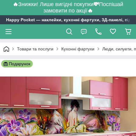
🔥
Знижки! Лише вигідні покупки
💸
Поспішай
замовити по акції
🔥
Happy Pocket ― наклейки, кухонні фартухи, 3Д-панелі, підл
Товари та послуги
Кухонні фартухи
Люди, силуети, 
Подарунок