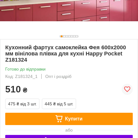
Кухонний фартух самоклейка Фея 600х2000
мм вінілова плівка для кухні Happy Pocket
Z181324
Готово до відправки
Код: Z181324_1
Опт і роздріб
510
₴
475 ₴
від 3 шт.
445 ₴
від 5 шт.
Купити
або