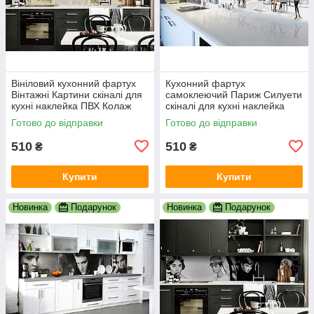
Вініловий кухонний фартух
Кухонний фартух
Вінтажні Картини скіналі для
самоклеючий Париж Силуети
кухні наклейка ПВХ Колаж
скіналі для кухні наклейка
Люди Бежевий 600х2000 мм
ПВХ люди мальований
Готово до відправки
Готово до відправки
вулиця 600х2000 мм
510
510
₴
₴
Купити
Купити
Новинка
Подарунок
Новинка
Подарунок