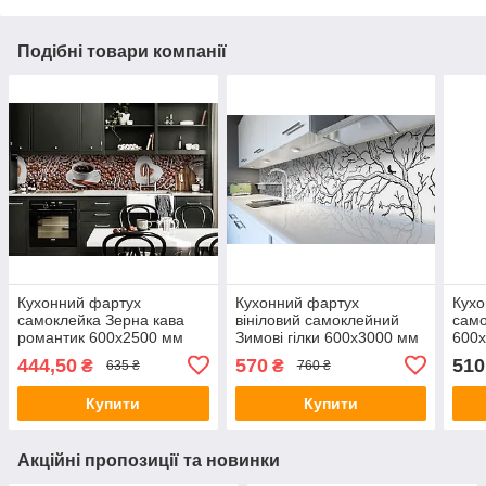
Подібні товари компанії
Кухонний фартух
Кухонний фартух
Кухо
самоклейка Зерна кава
вініловий самоклейний
само
романтик 600х2500 мм
Зимові гілки 600х3000 мм
600х
вінілова плівка для кухні
плівка на стіну Happy
плів
444,50
570
510
₴
₴
635 ₴
760 ₴
Happy Pocket Z181446
Pocket Z181783
Pock
Купити
Купити
Акційні пропозиції та новинки