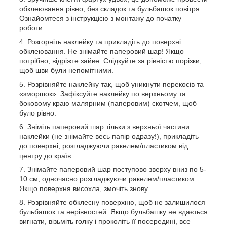
обклеювання рівно, без складок та бульбашок повітря.
Ознайомтеся з інструкцією з монтажу до початку
роботи.
Розгорніть наклейку та прикладіть до поверхні
обклеювання. Не знімайте паперовий шар! Якщо
потрібно, відріжте зайве. Слідкуйте за рівністю порізки,
щоб шви були непомітними.
Розрівняйте наклейку так, щоб уникнути перекосів та
«зморшок». Зафіксуйте наклейку по верхньому та
боковому краю малярним (паперовим) скотчем, щоб
було рівно.
Зніміть паперовий шар тільки з верхньої частини
наклейки (не знімайте весь папір одразу!), прикладіть
до поверхні, розгладжуючи ракелем/пластиком від
центру до країв.
Знімайте паперовий шар поступово зверху вниз по 5-
10 см, одночасно розгладжуючи ракелем/пластиком.
Якщо поверхня висохла, змочіть знову.
Розрівняйте обклеєну поверхню, щоб не залишилося
бульбашок та нерівностей. Якщо бульбашку не вдається
вигнати, візьміть голку і проколіть її посередині, все