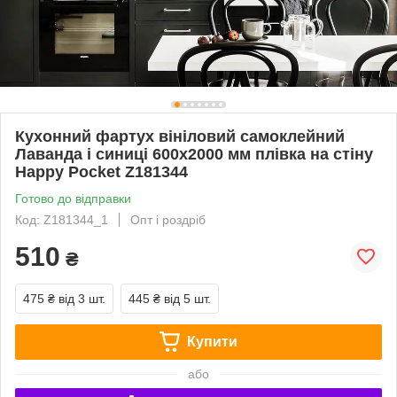
Кухонний фартух вініловий самоклейний
Лаванда і синиці 600х2000 мм плівка на стіну
Happy Pocket Z181344
Готово до відправки
Код: Z181344_1
Опт і роздріб
510
₴
475 ₴
від 3 шт.
445 ₴
від 5 шт.
Купити
або