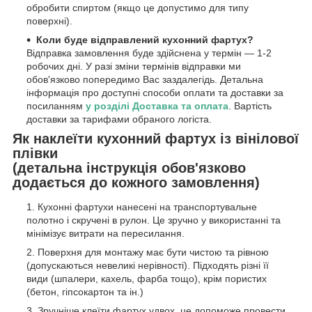
обробити спиртом (якщо це допустимо для типу
поверхні).
Коли буде відправлений кухонний фартух?
Відправка замовлення буде здійснена у термін — 1-2
робочих дні. У разі зміни термінів відправки ми
обов'язково попередимо Вас заздалегідь. Детальна
інформація про доступні способи оплати та доставки за
посиланням
у розділі Доставка та оплата
. Вартість
доставки за тарифами обраного логіста.
Як наклеїти кухонний фартух із вінілової
плівки
(детальна інструкція обов'язково
додається до кожного замовлення)
Кухонні фартухи нанесені на транспортувальне
полотно і скручені в рулон. Це зручно у використанні та
мінімізує витрати на пересилання.
Поверхня для монтажу має бути чистою та рівною
(допускаються невеликі нерівності). Підходять різні її
види (шпалери, кахель, фарба тощо), крім пористих
(бетон, гіпсокартон та ін.)
Зручніше клеїти фартух удвох, це допоможе провести