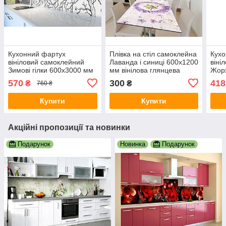
Кухонний фартух
Плівка на стіл самоклейна
Кухо
вініловий самоклейний
Лаванда і синиці 600х1200
віні
Зимові гілки 600х3000 мм
мм вінілова глянцева
Жор
плівка на стіну Happy
наклейка Happy Pocket
мм п
570
300
418
₴
₴
760 ₴
Pocket Z181783
Z181344
Pock
Купити
Купити
Акційні пропозиції та новинки
Подарунок
Новинка
Подарунок