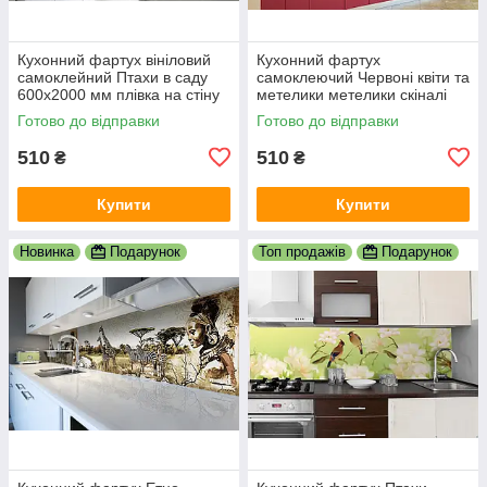
Кухонний фартух вініловий
Кухонний фартух
самоклейний Птахи в саду
самоклеючий Червоні квіти та
600х2000 мм плівка на стіну
метелики метелики скіналі
Happy Pocket Z181429
для кухні наклейка ПВХ
Готово до відправки
Готово до відправки
600х2000 мм
510
510
₴
₴
Купити
Купити
Новинка
Подарунок
Топ продажів
Подарунок