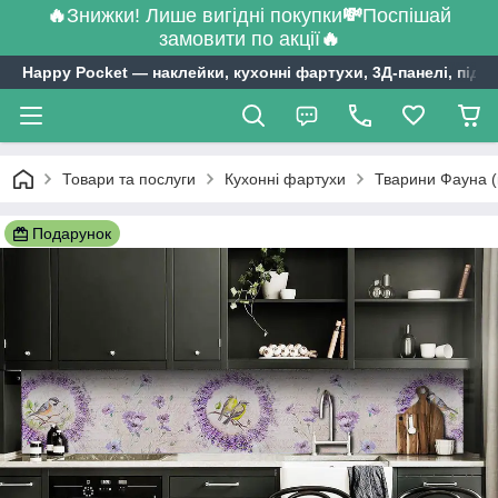
🔥
Знижки! Лише вигідні покупки
💸
Поспішай
замовити по акції
🔥
Happy Pocket ― наклейки, кухонні фартухи, 3Д-панелі, підл
Товари та послуги
Кухонні фартухи
Тварини Фауна (
Подарунок