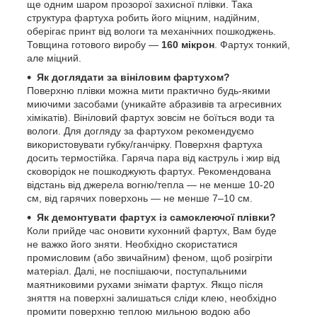
ще одним шаром прозорої захисної плівки. Така
структура фартуха робить його міцним, надійним,
оберігає принт від вологи та механічних пошкоджень.
Товщина готового виробу —
160 мікрон
. Фартух тонкий,
але міцний.
Як доглядати за вініловим фартухом?
Поверхню плівки можна мити практично будь-якими
миючими засобами (уникайте абразивів та агресивних
хімікатів). Вініловий фартух зовсім не боїться води та
вологи. Для догляду за фартухом рекомендуємо
використовувати губку/ганчірку. Поверхня фартуха
досить термостійка. Гаряча пара від каструль і жир від
сковорідок не пошкоджують фартух. Рекомендована
відстань від джерела вогню/тепла — не менше 10-20
см, від гарячих поверхонь — не менше 7–10 см.
Як демонтувати фартух із самоклеючої плівки?
Коли прийде час оновити кухонний фартух, Вам буде
не важко його зняти. Необхідно скористатися
промисловим (або звичайним) феном, щоб розігріти
матеріал. Далі, не поспішаючи, поступальними
маятниковими рухами знімати фартух. Якщо після
зняття на поверхні залишаться сліди клею, необхідно
промити поверхню теплою мильною водою або