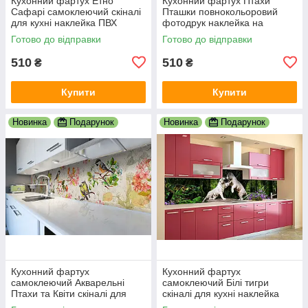
Кухонний фартух Етно
Кухонний фартух Птахи
Сафарі самоклеючий скіналі
Пташки повнокольоровий
для кухні наклейка ПВХ
фотодрук наклейка на
слони зебри Африка
стінову панель для кухні
Готово до відправки
Готово до відправки
600х2000 мм
природа 600х2000 мм
510
510
₴
₴
Купити
Купити
Новинка
Подарунок
Новинка
Подарунок
Кухонний фартух
Кухонний фартух
самоклеючий Акварельні
самоклеючий Білі тигри
Птахи та Квіти скіналі для
скіналі для кухні наклейка
кухні наклейка ПВХ бежевий
ПВХ тварини зелений