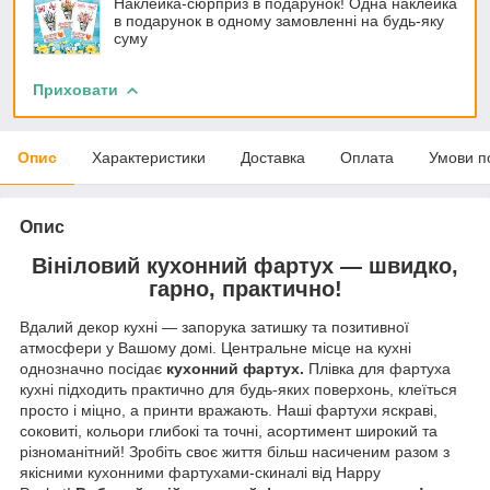
Наклейка-сюрприз в подарунок! Одна наклейка
в подарунок в одному замовленні на будь-яку
суму
Приховати
Опис
Характеристики
Доставка
Оплата
Умови п
Опис
Вініловий кухонний фартух — швидко,
гарно, практично!
Вдалий декор кухні — запорука затишку та позитивної
атмосфери у Вашому домі. Центральне місце на кухні
однозначно посідає
кухонний фартух.
Плівка для фартуха
кухні підходить практично для будь-яких поверхонь, клеїться
просто і міцно, а принти вражають. Наші фартухи яскраві,
соковиті, кольори глибокі та точні, асортимент широкий та
різноманітний! Зробіть своє життя більш насиченим разом з
якісними кухонними фартухами-скиналі від Happy