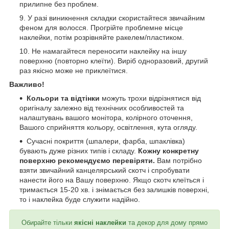
прилипне без проблем.
У разі виникнення складки скористайтеся звичайним
феном для волосся. Прогрійте проблемне місце
наклейки, потім розрівняйте ракелем/пластиком.
Не намагайтеся переносити наклейку на іншу
поверхню (повторно клеїти). Виріб одноразовий, другий
раз якісно може не приклеїтися.
Важливо!
Кольори та відтінки
можуть трохи відрізнятися від
оригіналу залежно від технічних особливостей та
налаштувань вашого монітора, колірного оточення,
Вашого сприйняття кольору, освітлення, кута огляду.
Сучасні покриття (шпалери, фарба, шпаклівка)
бувають дуже різних типів і складу.
Кожну конкретну
поверхню рекомендуємо перевіряти.
Вам потрібно
взяти звичайний канцелярський скотч і спробувати
нанести його на Вашу поверхню. Якщо скотч клеїться і
тримається 15-20 хв. і знімається без залишків поверхні,
то і наклейка буде служити надійно.
Обирайте тільки
якісні наклейки
та декор для дому прямо