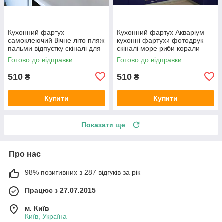
Кухонний фартух
Кухонний фартух Акваріум
самоклеючий Вічне літо пляж
кухонні фартухи фотодрук
пальми відпустку скіналі для
скіналі море риби корали
кухні наклейка ПВХ беж
600х2000 мм
Готово до відправки
Готово до відправки
600х2000 мм
510
510
₴
₴
Купити
Купити
Показати ще
Про нас
98% позитивних з 287 відгуків за рік
Працює з 27.07.2015
м. Київ
Київ, Україна