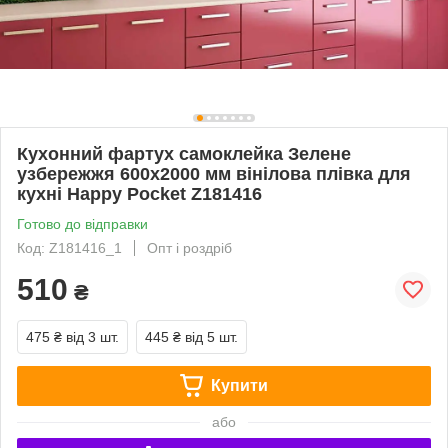
Кухонний фартух самоклейка Зелене
узбережжя 600х2000 мм вінілова плівка для
кухні Happy Pocket Z181416
Готово до відправки
Код: Z181416_1
Опт і роздріб
510
₴
475 ₴
від 3 шт.
445 ₴
від 5 шт.
Купити
або