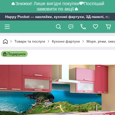
🔥
Знижки! Лише вигідні покупки
💸
Поспішай
замовити по акції
🔥
Happy Pocket ― наклейки, кухонні фартухи, 3Д-панелі, підл
Товари та послуги
Кухонні фартухи
Моря, річки, оке
Подарунок