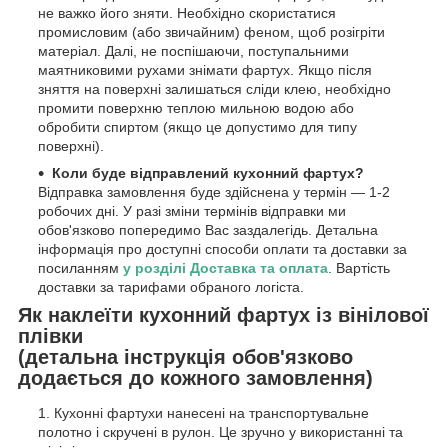
не важко його зняти. Необхідно скористатися
промисловим (або звичайним) феном, щоб розігріти
матеріал. Далі, не поспішаючи, поступальними
маятниковими рухами знімати фартух. Якщо після
зняття на поверхні залишаться сліди клею, необхідно
промити поверхню теплою мильною водою або
обробити спиртом (якщо це допустимо для типу
поверхні).
Коли буде відправлений кухонний фартух?
Відправка замовлення буде здійснена у термін — 1-2
робочих дні. У разі зміни термінів відправки ми
обов'язково попередимо Вас заздалегідь. Детальна
інформація про доступні способи оплати та доставки за
посиланням
у розділі Доставка та оплата
. Вартість
доставки за тарифами обраного логіста.
Як наклеїти кухонний фартух із вінілової
плівки
(детальна інструкція обов'язково
додається до кожного замовлення)
Кухонні фартухи нанесені на транспортувальне
полотно і скручені в рулон. Це зручно у використанні та