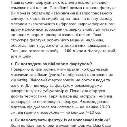
Наші кухонні фартухи виготовлені з якісної вінілової
самоклеючої плівки. Потрібний розмір готового фартуха
Ви можете обрати при замовленні із запропонованого
списку. Технологія виробництва така: на плівку-основу
методом високоточного цифрового широкоформатного
друку наноситься зображення, зверху виріб ламінується
ще одним шаром прозорої захисної плівки. Така
структура фартуха робить його міцним, надійним,
оберігає принт від вологи та механічних пошкоджень.
Товщина готового виробу —
160 мікрон
. Фартух тонкий,
але міцний.
Як доглядати за вініловим фартухом?
Поверхню плівки можна мити практично будь-якими
миючими засобами (уникайте абразивів та агресивних
хімікатів). Вініловий фартух зовсім не боїться води та
вологи. Для догляду за фартухом рекомендуємо
використовувати губку/ганчірку. Поверхня фартуха
досить термостійка. Гаряча пара від каструль і жир від
сковорідок не пошкоджують фартух. Рекомендована
відстань від джерела вогню/тепла — не менше 10-20
см, від гарячих поверхонь — не менше 7–10 см.
Як демонтувати фартух із самоклеючої плівки?
Коли прийде час оновити кухонний фартух, Вам буде