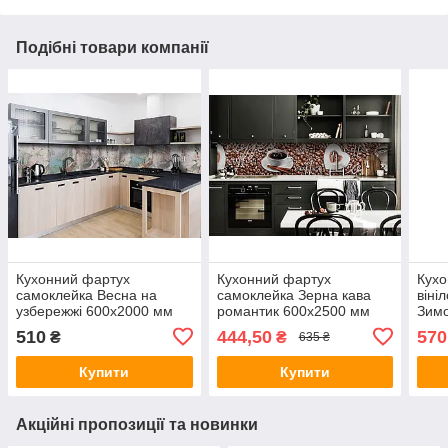
Подібні товари компанії
Кухонний фартух
Кухонний фартух
Кухо
самоклейка Весна на
самоклейка Зерна кава
віні
узбережжі 600х2000 мм
романтик 600х2500 мм
Зимо
вінілова плівка для кухні
вінілова плівка для кухні
плів
510
444,50
570
₴
₴
635 ₴
Happy Pocket Z181301
Happy Pocket Z181446
Pock
Купити
Купити
Акційні пропозиції та новинки