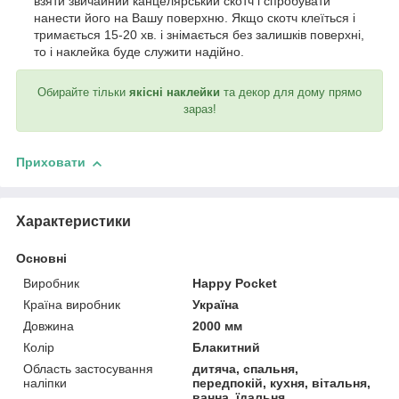
взяти звичайний канцелярський скотч і спробувати
нанести його на Вашу поверхню. Якщо скотч клеїться і
тримається 15-20 хв. і знімається без залишків поверхні,
то і наклейка буде служити надійно.
Обирайте тільки
якісні наклейки
та декор для дому прямо
зараз!
Приховати
Характеристики
Основні
Виробник
Happy Pocket
Країна виробник
Україна
Довжина
2000 мм
Колір
Блакитний
Область застосування
дитяча, спальня,
наліпки
передпокій, кухня, вітальня,
ванна, їдальня