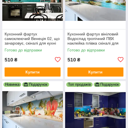
Кухонний фартух
Кухонний фартух вініловий
самоклеючий Венеція 02, що
Водоспад тропічний ПВХ
зачаровує, скіналі для кухні
наклейка плівка скіналі для
наклейка ПВХ гондоли
кухні блакитний 600х2000 мм
Готово до відправки
Готово до відправки
600х2000 мм
510
510
₴
₴
Купити
Купити
Новинка
Подарунок
Топ продажів
Подарунок