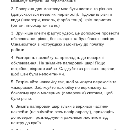
мінімізує витрати на пересилання.
Поверхня для монтажу має бути чистою та рівною
(допускаються невеликі нерівності). Підходять різні її
види (шпалери, кахель, фарба тощо), крім пористих
(бетон, гіпсокартон та ін.)
Зручніше клеїти фартух удвох, це допоможе провести
обклеювання рівно, без складок та бульбашок повітря.
Ознайомтеся з інструкцією з монтажу до початку
роботи.
Розгорніть наклейку та прикладіть до поверхні
обклеювання. Не знімайте паперовий шар! Якщо
потрібно, відріжте зайве. Слідкуйте за рівністю порізки,
щоб шви були непомітними.
Розрівняйте наклейку так, щоб уникнути перекосів та
«зморшок». Зафіксуйте наклейку по верхньому та
боковому краю малярним (паперовим) скотчем, щоб
було рівно.
Зніміть паперовий шар тільки з верхньої частини
наклейки (не знімайте весь папір одразу!), прикладіть
до поверхні, розгладжуючи ракелем/пластиком від
центру до країв.