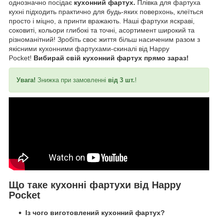
однозначно посідає
кухонний фартух.
Плівка для фартуха
кухні підходить практично для будь-яких поверхонь, клеїться
просто і міцно, а принти вражають. Наші фартухи яскраві,
соковиті, кольори глибокі та точні, асортимент широкий та
різноманітний! Зробіть своє життя більш насиченим разом з
якісними кухонними фартухами-скиналі від Happy
Pocket!
Вибирай свій кухонний фартух прямо зараз!
Увага!
Знижка при замовленні
від 3 шт.
!
Що таке кухонні фартухи від Happy
Pocket
Із чого виготовлений кухонний фартух?