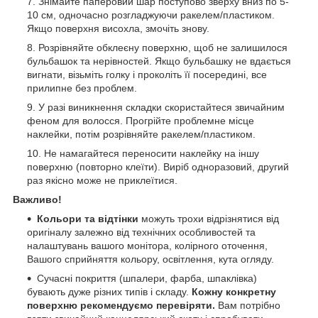
Знімайте паперовий шар поступово зверху вниз по 5-
10 см, одночасно розгладжуючи ракелем/пластиком.
Якщо поверхня висохла, змочіть знову.
Розрівняйте обклеєну поверхню, щоб не залишилося
бульбашок та нерівностей. Якщо бульбашку не вдається
вигнати, візьміть голку і проколіть її посередині, все
прилипне без проблем.
У разі виникнення складки скористайтеся звичайним
феном для волосся. Прогрійте проблемне місце
наклейки, потім розрівняйте ракелем/пластиком.
Не намагайтеся переносити наклейку на іншу
поверхню (повторно клеїти). Виріб одноразовий, другий
раз якісно може не приклеїтися.
Важливо!
Кольори та відтінки
можуть трохи відрізнятися від
оригіналу залежно від технічних особливостей та
налаштувань вашого монітора, колірного оточення,
Вашого сприйняття кольору, освітлення, кута огляду.
Сучасні покриття (шпалери, фарба, шпаклівка)
бувають дуже різних типів і складу.
Кожну конкретну
поверхню рекомендуємо перевіряти.
Вам потрібно