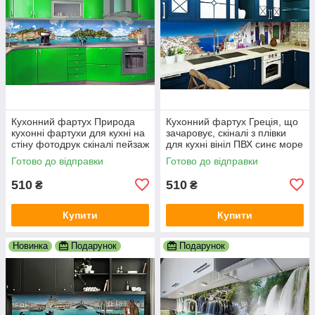
Кухонний фартух Природа
Кухонний фартух Греція, що
кухонні фартухи для кухні на
зачаровує, скіналі з плівки
стіну фотодрук скіналі пейзаж
для кухні вініл ПВХ синє море
600х2000 мм
білі будинки 600х2000 мм
Готово до відправки
Готово до відправки
510
510
₴
₴
Купити
Купити
Новинка
Подарунок
Подарунок