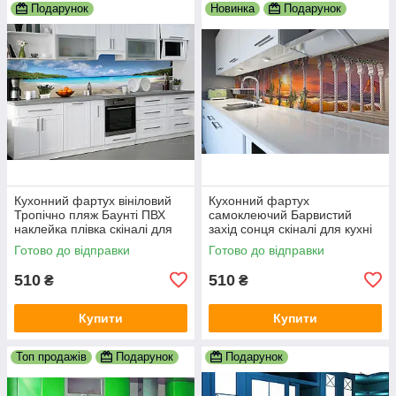
Подарунок
Новинка
Подарунок
Кухонний фартух вініловий
Кухонний фартух
Тропічно пляж Баунті ПВХ
самоклеючий Барвистий
наклейка плівка скіналі для
захід сонця скіналі для кухні
кухні блакитний 600х2000 мм
наклейка ПВХ колони море
Готово до відправки
Готово до відправки
корабель 600х2000 мм
510
510
₴
₴
Купити
Купити
Топ продажів
Подарунок
Подарунок