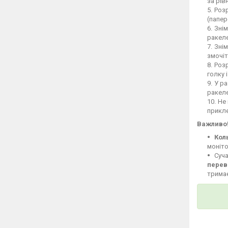
за рів
Розр
(папер
Знім
ракеле
Знім
змочіт
Розр
голку 
У ра
ракел
Не 
прикле
Важливо
Кол
моніто
Суча
перев
тримає