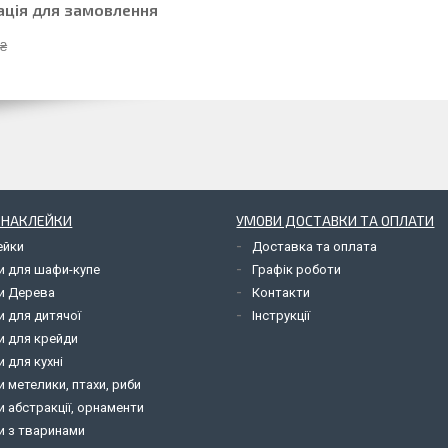
ація для замовлення
 ₴
І НАКЛЕЙКИ
УМОВИ ДОСТАВКИ ТА ОПЛАТИ
ейки
Доставка та оплата
и для шафи-купе
Графік роботи
и Дерева
Контакти
и для дитячої
Інструкції
и для крейди
 для кухні
 метелики, птахи, риби
 абстракції, орнаменти
и з тваринами