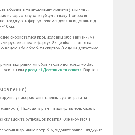
 абразивів та агресивних хімікатів). Вініловий
ємо використовувати губку/ганчірку. Поверхня
не пошкоджують фартух. Рекомендована відстань від
7–10 см.
обхідно скористатися промисловим (або звичайним)
ими рухами знімати фартух. Якщо після зняття на
ою водою або обробити спиртом (якщо це допустимо
 термінів відправки ми обов'язково попередимо Вас
за посиланням
у розділі Доставка та оплата
. Вартість
амовлення)
 зручно у використанні та мінімізує витрати на
вності). Підходять різні її види (шпалери, кахель,
ез складок та бульбашок повітря. Ознайомтеся з
перовий шар! Якщо потрібно, відріжте зайве. Слідкуйте