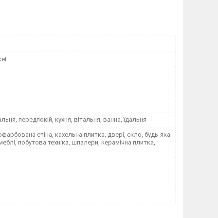
ket
альня, передпокій, кухня, вітальня, ванна, їдальня
офарбована стіна, кахельна плитка, двері, скло, будь-яка
меблі, побутова техніка, шпалери, керамічна плитка,