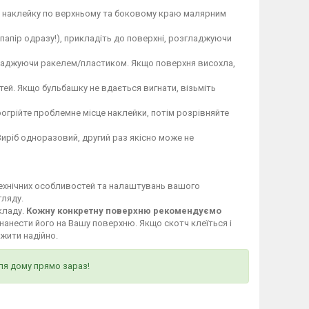
те наклейку по верхньому та боковому краю малярним
 папір одразу!), прикладіть до поверхні, розгладжуючи
гладжуючи ракелем/пластиком. Якщо поверхня висохла,
ей. Якщо бульбашку не вдається вигнати, візьміть
огрійте проблемне місце наклейки, потім розрівняйте
Виріб одноразовий, другий раз якісно може не
технічних особливостей та налаштувань вашого
гляду.
кладу.
Кожну конкретну поверхню рекомендуємо
нанести його на Вашу поверхню. Якщо скотч клеїться і
ужити надійно.
ля дому прямо зараз!