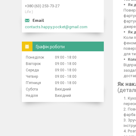
Як 
+380 (63) 253-73-27
Поверх
Life:)
фартух
фартух
джерел
contacts.happy.pocket@gmail.com
Як 
Коли п
феном,
Графік роботи
повер
для ти
Понеділок
09:00
18:00
Кол
Вівторок
09:00
18:00
Відпра
Середа
09:00
18:00
заздал
достав
Четвер
09:00
18:00
Пʼятниця
09:00
18:00
Як нак
(детал
Субота
Вихідний
Неділя
Вихідний
Кухо
переси
Пове
фарба 
Зруч
інстру
Розг