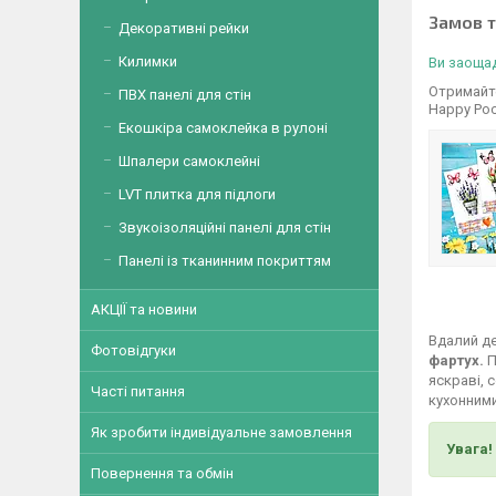
Замов 
Декоративні рейки
Килимки
Ви заощад
Отримайте
ПВХ панелі для стін
Happy Poc
Екошкіра самоклейка в рулоні
Шпалери самоклейні
LVT плитка для підлоги
Звукоізоляційні панелі для стін
Панелі із тканинним покриттям
АКЦІЇ та новини
Вдалий де
Фотовідгуки
фартух.
П
яскраві, 
Часті питання
кухонними
Як зробити індивідуальне замовлення
Увага!
Повернення та обмін