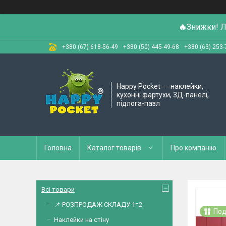
🔥
Знижки! Л
+380 (67) 618-56-49
+380 (50) 445-49-68
+380 (63) 253-
Happy Pocket ― наклейки,
кухонні фартухи, 3Д-панелі,
підлога-пазл
Головна
Каталог товарів
Про компанію
Всі товари
📌 РОЗПРОДАЖ СКЛАДУ 1=2
Под
Наклейки на стіну