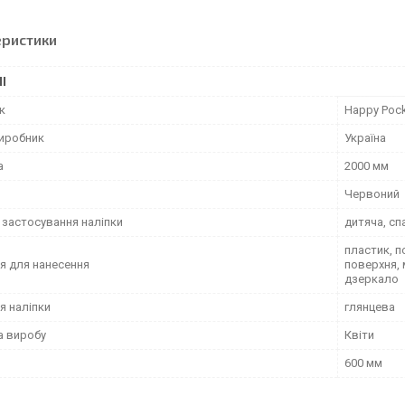
еристики
І
к
Happy Poc
виробник
Україна
а
2000 мм
Червоний
 застосування наліпки
дитяча, сп
пластик, п
я для нанесення
поверхня, 
дзеркало
я наліпки
глянцева
а виробу
Квіти
600 мм