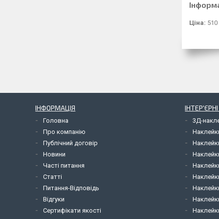
Інформ
Ціна:
510
ІНФОРМАЦІЯ
ІНТЕР'ЄРН
Головна
3Д-накл
Про компанію
Наклейк
Публічний договір
Наклейк
Новини
Наклейк
Часті питання
Наклейк
Статті
Наклейки
Питання-Відповідь
Наклейки
Відгуки
Наклейки
Сертифікати якості
Наклейк