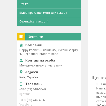
Статті
Відео-приклади монтажу декору
Сертифікати якості
Контакти
Happy Pocket ― наклейки, кухонні фарту
хи, 3Д-панелі, підлога-пазл
Менеджер інтернет-магазину
Що так
Київ, Україна
Із 
Наші к
+380 (67) 618-56-49
замовл
Kyivstar
широко
+380 (50) 445-49-68
структ
Vodafone
160 м