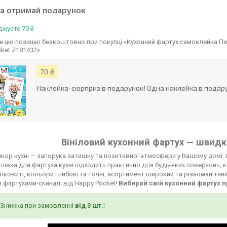
та отримай подарунок
жуєте 70 ₴
 цю позицію безкоштовно при покупці «Кухонний фартух самоклейка Пишн
ket Z181432»
70 ₴
Наклейка-сюрприз в подарунок! Одна наклейка в подару
Вініловий кухонний фартух — швидко
кор кухні — запорука затишку та позитивної атмосфери у Вашому домі. 
лівка для фартуха кухні підходить практично для будь-яких поверхонь, к
соковиті, кольори глибокі та точні, асортимент широкий та різноманітни
 фартухами-скиналі від Happy Pocket!
Вибирай свій кухонний фартух п
Знижка при замовленні
від 3 шт.
!