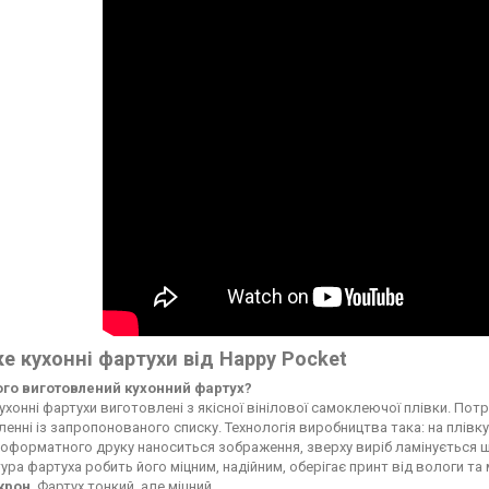
е кухонні фартухи від Happy Pocket
чого виготовлений кухонний фартух?
ухонні фартухи виготовлені з якісної вінілової самоклеючої плівки. По
енні із запропонованого списку. Технологія виробництва така: на плі
форматного друку наноситься зображення, зверху виріб ламінується ще
ура фартуха робить його міцним, надійним, оберігає принт від вологи т
ікрон
. Фартух тонкий, але міцний.