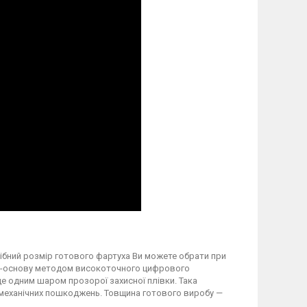
трібний розмір готового фартуха Ви можете обрати при
вку-основу методом високоточного цифрового
 одним шаром прозорої захисної плівки. Така
а механічних пошкоджень. Товщина готового виробу —