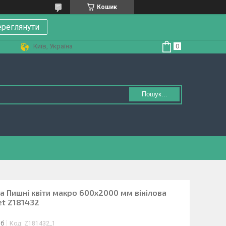
Кошик
реглянути
Київ, Україна
Пошук...
а Пишні квіти макро 600х2000 мм вінілова
et Z181432
іб
Код:
Z181432_1