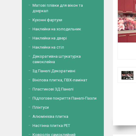
Матові плівки для вікон та
дзеркал
Кухонні фартухи
Наклейки на холодильник
Наклейки на двері
Наклейки на стіл
Декоративна штукатурка
самоклейна
3д Панелі Декоративні
Вінілова плитка, ПВХ-ламінат
Пластикові 3Д Панелі
Підлогове покриття Панелі-Пазли
Плінтуси
Алюмінієва плитка
Настінна плитка PET
Ковролін самоклейний