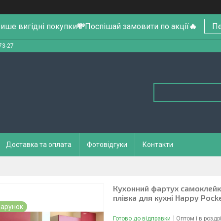
ише вигідні покупки
💸
Поспішай замовити по акції
🔥
Пе
73-27
Доставка та оплата
Фотовідгуки
Контакти
Кухонний фартух самоклейк
плівка для кухні Happy Pock
арунок
Готово до відправки
Оптом і в роздр