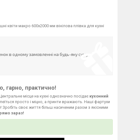
і квіти макро 600х2000 мм вінілова плівка для кухні
нок в одному замовленні на будь-яку суму
, гарно, практично!
Центральне місце на кухні однозначно посідає
кухонний
леїться просто і міцно, а принти вражають. Наші фартухи
й! Зробіть своє життя більш насиченим разом з якісними
рямо зараз!