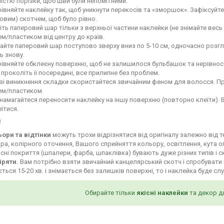
ністю порізки, щоб шви були непомітними.
івняйте наклейку так, щоб уникнути перекосів та «зморшок». Зафіксуй
овим) скотчем, щоб було рівно.
іть паперовий шар тільки з верхньої частини наклейки (не знімайте весь
м/пластиком від центру до країв.
айте паперовий шар поступово зверху вниз по 5-10 см, одночасно роз
ь знову.
івняйте обклеєну поверхню, щоб не залишилося бульбашок та нерівност
і проколіть її посередині, все прилипне без проблем.
зі виникнення складки скористайтеся звичайним феном для волосся. Пр
ем/пластиком.
намагайтеся переносити наклейку на іншу поверхню (повторно клеїти). 
їтися.
!
ьори та відтінки
можуть трохи відрізнятися від оригіналу залежно від 
ра, колірного оточення, Вашого сприйняття кольору, освітлення, кута о
сні покриття (шпалери, фарба, шпаклівка) бувають дуже різних типів і с
іряти.
Вам потрібно взяти звичайний канцелярський скотч і спробувати 
ться 15-20 хв. і знімається без залишків поверхні, то і наклейка буде сл
Обирайте тільки
якісні наклейки
та декор д