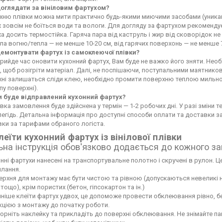
доглядати за вініловим фартухом?
ню плівки можна мити практично будь-якими миючими засобами (уникайте
 зовсім не боїться води та вологи. Для догляду за фартухом рекоменду
а досить термостійка. Гаряча пара від каструль і жир від сковорідок 
а вогню/тепла — не менше 10-20 см, від гарячих поверхонь — не менше 
демонтувати фартух із самоклеючої плівки?
рийде час оновити кухонний фартух, Вам буде не важко його зняти. Не
 щоб розігріти матеріал. Далі, не поспішаючи, поступальними маятников
хні залишаться сліди клею, необхідно промити поверхню теплою мильн
пу поверхні).
и буде відправлений кухонний фартух?
вка замовлення буде здійснена у термін — 1-2 робочих дні. У разі зміни
егідь. Детальна інформація про доступні способи оплати та доставки 
ки за тарифами обраного логіста.
леїти кухонний фартух із вінілової плівки
ьна інструкція обов'язково додається до кожного з
нні фартухи нанесені на транспортувальне полотно і скручені в рулон. Це
лання.
рхня для монтажу має бути чистою та рівною (допускаються невеликі нері
тощо), крім пористих (бетон, гіпсокартон та ін.)
ніше клеїти фартух удвох, це допоможе провести обклеювання рівно, б
кцією з монтажу до початку роботи.
орніть наклейку та прикладіть до поверхні обклеювання. Не знімайте па