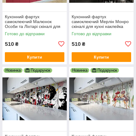
Кухонний фартух
Кухонний фартух
самоклеючий Малюнок
самоклеючий Мерлін Монро
Особи та Ліхтарі скіналі для
скіналі для кухні наклейка
кухні наклейка ПВХ люди
ПВХ дівчина люди чорний
Готово до відправки
Готово до відправки
зелений 600х2000 мм
600х2000 мм
510
510
₴
₴
Купити
Купити
Новинка
Подарунок
Новинка
Подарунок