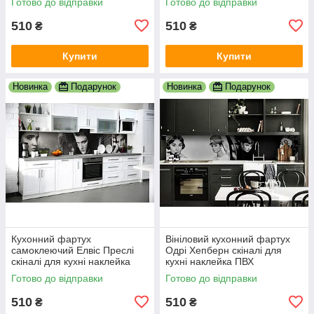
Готово до відправки
Готово до відправки
вулиця 600х2000 мм
510
510
₴
₴
Купити
Купити
Новинка
Подарунок
Новинка
Подарунок
Кухонний фартух
Вініловий кухонний фартух
самоклеючий Елвіс Преслі
Одрі Хепберн скіналі для
скіналі для кухні наклейка
кухні наклейка ПВХ
ПВХ ретро співаки сірий
персонажі ретро Чорно-білий
Готово до відправки
Готово до відправки
600х2000 мм
600х2000 мм
510
510
₴
₴