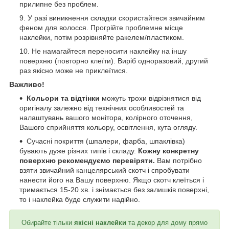
прилипне без проблем.
У разі виникнення складки скористайтеся звичайним
феном для волосся. Прогрійте проблемне місце
наклейки, потім розрівняйте ракелем/пластиком.
Не намагайтеся переносити наклейку на іншу
поверхню (повторно клеїти). Виріб одноразовий, другий
раз якісно може не приклеїтися.
Важливо!
Кольори та відтінки
можуть трохи відрізнятися від
оригіналу залежно від технічних особливостей та
налаштувань вашого монітора, колірного оточення,
Вашого сприйняття кольору, освітлення, кута огляду.
Сучасні покриття (шпалери, фарба, шпаклівка)
бувають дуже різних типів і складу.
Кожну конкретну
поверхню рекомендуємо перевіряти.
Вам потрібно
взяти звичайний канцелярський скотч і спробувати
нанести його на Вашу поверхню. Якщо скотч клеїться і
тримається 15-20 хв. і знімається без залишків поверхні,
то і наклейка буде служити надійно.
Обирайте тільки
якісні наклейки
та декор для дому прямо