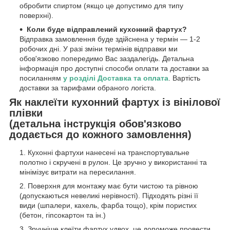
обробити спиртом (якщо це допустимо для типу
поверхні).
Коли буде відправлений кухонний фартух?
Відправка замовлення буде здійснена у термін — 1-2
робочих дні. У разі зміни термінів відправки ми
обов'язково попередимо Вас заздалегідь. Детальна
інформація про доступні способи оплати та доставки за
посиланням
у розділі Доставка та оплата
. Вартість
доставки за тарифами обраного логіста.
Як наклеїти кухонний фартух із вінілової
плівки
(детальна інструкція обов'язково
додається до кожного замовлення)
Кухонні фартухи нанесені на транспортувальне
полотно і скручені в рулон. Це зручно у використанні та
мінімізує витрати на пересилання.
Поверхня для монтажу має бути чистою та рівною
(допускаються невеликі нерівності). Підходять різні її
види (шпалери, кахель, фарба тощо), крім пористих
(бетон, гіпсокартон та ін.)
Зручніше клеїти фартух удвох, це допоможе провести