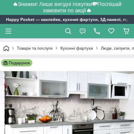
🔥
Знижки! Лише вигідні покупки
💸
Поспішай
замовити по акції
🔥
Happy Pocket ― наклейки, кухонні фартухи, 3Д-панелі, підл
Товари та послуги
Кухонні фартухи
Люди, силуети, 
Подарунок