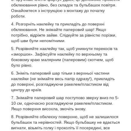
обклеювання рівно, без складок та бульбашок повітря.
Ознайомтеся з інструкцією з монтажу до початку
роботи.
Розгорніть наклейку та прикладіть до поверхні
обклеювання. Не знімайте паперовий шар! Якщо
потрібно, відріжте зайве. Слідкуйте за рівністю порізки,
щоб шви були непомітними.
Розрівняйте наклейку так, щоб уникнути перекосів та
«зморшок». Зафіксуйте наклейку по верхньому та
боковому краю малярним (паперовим) скотчем, щоб
було рівно.
Зніміть паперовий шар тільки з верхньої частини
наклейки (не знімайте весь папір одразу!), прикладіть
до поверхні, розгладжуючи ракелем/пластиком від
центру до країв.
Знімайте паперовий шар поступово зверху вниз по 5-
10 см, одночасно розгладжуючи ракелем/пластиком.
Якщо поверхня висохла, змочіть знову.
Розрівняйте обклеєну поверхню, щоб не залишилося
бульбашок та нерівностей. Якщо бульбашку не вдається
вигнати, візьміть голку і проколіть її посередині, все