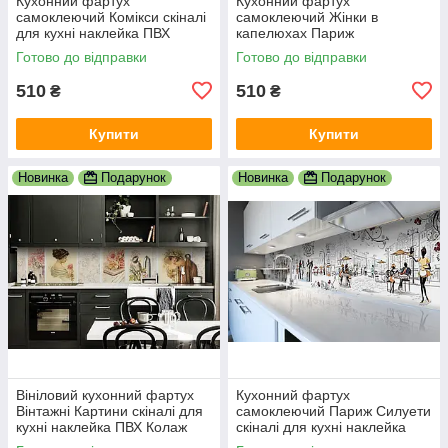
Кухонний фартух
Кухонний фартух
самоклеючий Комікси скіналі
самоклеючий Жінки в
для кухні наклейка ПВХ
капелюхах Париж
малюнок люди білий
мальований скіналі для кухні
Готово до відправки
Готово до відправки
600х2000 мм
наклейка ПВХ беж 600х2000
мм
510
510
₴
₴
Купити
Купити
Новинка
Подарунок
Новинка
Подарунок
Вініловий кухонний фартух
Кухонний фартух
Вінтажні Картини скіналі для
самоклеючий Париж Силуети
кухні наклейка ПВХ Колаж
скіналі для кухні наклейка
Люди Бежевий 600х2000 мм
ПВХ люди мальований