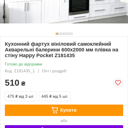
Кухонний фартух вініловий самоклейний
Акварельні балерини 600х2000 мм плівка на
стіну Happy Pocket Z181435
Готово до відправки
Код: Z181435_1
Опт і роздріб
510
₴
475 ₴
від 3 шт.
445 ₴
від 5 шт.
Купити
або