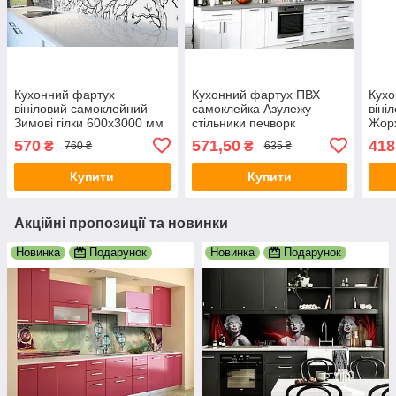
Кухонний фартух
Кухонний фартух ПВХ
Кухо
вініловий самоклейний
самоклейка Азулежу
віні
Зимові гілки 600х3000 мм
стільники печворк
Жор
плівка на стіну Happy
600х2500 мм плівка на
мм п
570
571,50
418
₴
₴
760 ₴
635 ₴
Pocket Z181783
стіну Happy Pocket
Pock
Z183671
Купити
Купити
Акційні пропозиції та новинки
Новинка
Подарунок
Новинка
Подарунок