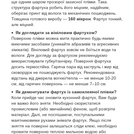
ще одним шаром прозорої захисної плівки. Така
структура фартуха робить його міцним, надійним,
оберігає принт від вологи та механічних пошкоджень.
Товщина готового виробу —
160 мікрон
. Фартух тонкий,
але міцний.
Як доглядати за вініловим фартухом?
Поверхню плівки можна мити практично будь-якими
миючими засобами (уникайте абразивів та агресивних
хімікатів). Вініловий фартух зовсім не боїться води та
вологи. Для догляду за фартухом рекомендуємо
використовувати губку/ганчірку. Поверхня фартуха
досить термостійка. Гаряча пара від каструль і жир від
сковорідок не пошкоджують фартух. Рекомендована
відстань від джерела вогню/тепла — не менше 10-20
см, від гарячих поверхонь — не менше 7–10 см.
Як демонтувати фартух із самоклеючої плівки?
Коли прийде час оновити кухонний фартух, Вам буде
не важко його зняти. Необхідно скористатися
промисловим (або звичайним) феном, щоб розігріти
матеріал. Далі, не поспішаючи, поступальними
маятниковими рухами знімати фартух. Якщо після
зняття на поверхні залишаться сліди клею, необхідно
промити поверхню теплою мильною водою або