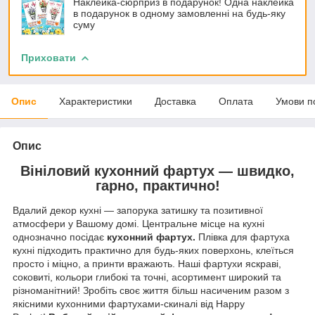
Наклейка-сюрприз в подарунок! Одна наклейка
в подарунок в одному замовленні на будь-яку
суму
Приховати
Опис
Характеристики
Доставка
Оплата
Умови п
Опис
Вініловий кухонний фартух — швидко,
гарно, практично!
Вдалий декор кухні — запорука затишку та позитивної
атмосфери у Вашому домі. Центральне місце на кухні
однозначно посідає
кухонний фартух.
Плівка для фартуха
кухні підходить практично для будь-яких поверхонь, клеїться
просто і міцно, а принти вражають. Наші фартухи яскраві,
соковиті, кольори глибокі та точні, асортимент широкий та
різноманітний! Зробіть своє життя більш насиченим разом з
якісними кухонними фартухами-скиналі від Happy