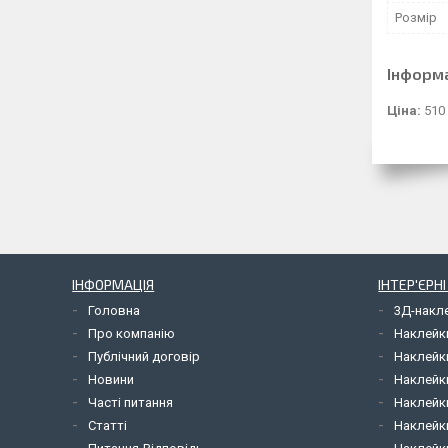
Розмір
Інформ
Ціна:
510
ІНФОРМАЦІЯ
ІНТЕР'ЄРН
Головна
3Д-накл
Про компанію
Наклейк
Публічний договір
Наклейк
Новини
Наклейк
Часті питання
Наклейк
Статті
Наклейки