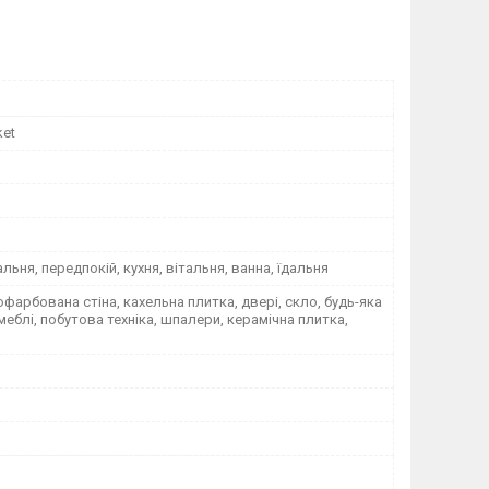
ket
альня, передпокій, кухня, вітальня, ванна, їдальня
офарбована стіна, кахельна плитка, двері, скло, будь-яка
меблі, побутова техніка, шпалери, керамічна плитка,