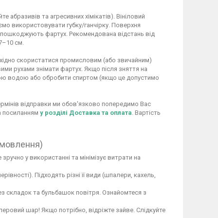
 абразивів та агресивних хімікатів). Вініловий
ємо використовувати губку/ганчірку. Поверхня
не пошкоджують фартух. Рекомендована відстань від
7–10 см.
обхідно скористатися промисловим (або звичайним)
ими рухами знімати фартух. Якщо після зняття на
ою водою або обробити спиртом (якщо це допустимо
 термінів відправки ми обов'язково попередимо Вас
за посиланням
у розділі Доставка та оплата
. Вартість
амовлення)
 зручно у використанні та мінімізує витрати на
вності). Підходять різні її види (шпалери, кахель,
ез складок та бульбашок повітря. Ознайомтеся з
перовий шар! Якщо потрібно, відріжте зайве. Слідкуйте