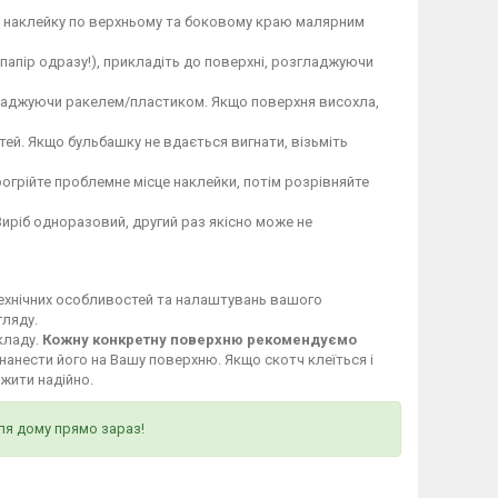
те наклейку по верхньому та боковому краю малярним
 папір одразу!), прикладіть до поверхні, розгладжуючи
гладжуючи ракелем/пластиком. Якщо поверхня висохла,
ей. Якщо бульбашку не вдається вигнати, візьміть
огрійте проблемне місце наклейки, потім розрівняйте
Виріб одноразовий, другий раз якісно може не
технічних особливостей та налаштувань вашого
гляду.
кладу.
Кожну конкретну поверхню рекомендуємо
нанести його на Вашу поверхню. Якщо скотч клеїться і
ужити надійно.
ля дому прямо зараз!