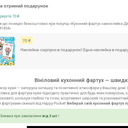
та отримай подарунок
жуєте 70 ₴
 цю позицію безкоштовно при покупці «Кухонний фартух самоклейка Дівч
81454»
70 ₴
Наклейка-сюрприз в подарунок! Одна наклейка в подару
Вініловий кухонний фартух — швидко
кор кухні — запорука затишку та позитивної атмосфери у Вашому домі. 
лівка для фартуха кухні підходить практично для будь-яких поверхонь, к
соковиті, кольори глибокі та точні, асортимент широкий та різноманітни
 фартухами-скиналі від Happy Pocket!
Вибирай свій кухонний фартух п
Знижка при замовленні
від 3 шт.
!