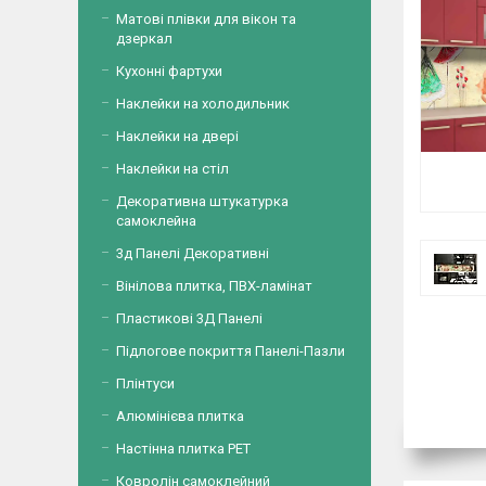
Матові плівки для вікон та
дзеркал
Кухонні фартухи
Наклейки на холодильник
Наклейки на двері
Наклейки на стіл
Декоративна штукатурка
самоклейна
3д Панелі Декоративні
Вінілова плитка, ПВХ-ламінат
Пластикові 3Д Панелі
Підлогове покриття Панелі-Пазли
Плінтуси
Алюмінієва плитка
Настінна плитка PET
Ковролін самоклейний