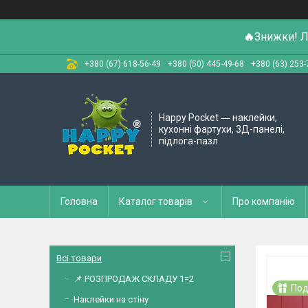
🔥
Знижки! Л
+380 (67) 618-56-49
+380 (50) 445-49-68
+380 (63) 253-
Happy Pocket ― наклейки,
кухонні фартухи, 3Д-панелі,
підлога-пазл
Головна
Каталог товарів
Про компанію
Всі товари
📌 РОЗПРОДАЖ СКЛАДУ 1=2
Под
Наклейки на стіну