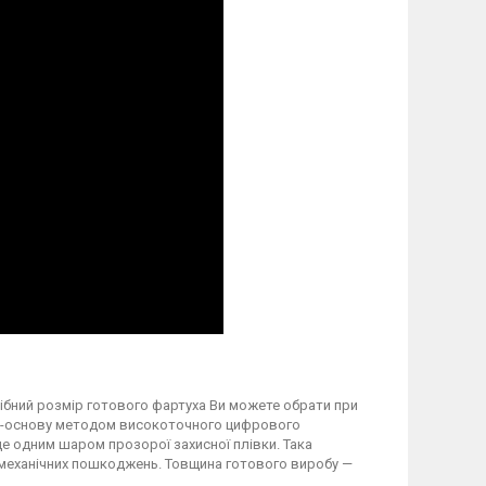
трібний розмір готового фартуха Ви можете обрати при
вку-основу методом високоточного цифрового
 одним шаром прозорої захисної плівки. Така
а механічних пошкоджень. Товщина готового виробу —