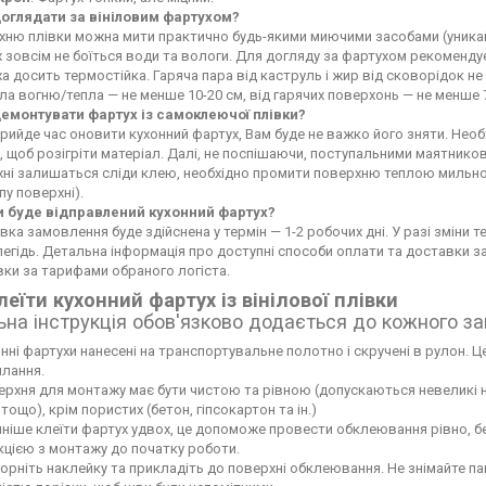
доглядати за вініловим фартухом?
ню плівки можна мити практично будь-якими миючими засобами (уникайте
 зовсім не боїться води та вологи. Для догляду за фартухом рекоменду
а досить термостійка. Гаряча пара від каструль і жир від сковорідок 
а вогню/тепла — не менше 10-20 см, від гарячих поверхонь — не менше 
демонтувати фартух із самоклеючої плівки?
рийде час оновити кухонний фартух, Вам буде не важко його зняти. Не
 щоб розігріти матеріал. Далі, не поспішаючи, поступальними маятников
хні залишаться сліди клею, необхідно промити поверхню теплою мильн
пу поверхні).
и буде відправлений кухонний фартух?
вка замовлення буде здійснена у термін — 1-2 робочих дні. У разі зміни
егідь. Детальна інформація про доступні способи оплати та доставки 
ки за тарифами обраного логіста.
леїти кухонний фартух із вінілової плівки
ьна інструкція обов'язково додається до кожного з
нні фартухи нанесені на транспортувальне полотно і скручені в рулон. Це
лання.
рхня для монтажу має бути чистою та рівною (допускаються невеликі нері
тощо), крім пористих (бетон, гіпсокартон та ін.)
ніше клеїти фартух удвох, це допоможе провести обклеювання рівно, б
кцією з монтажу до початку роботи.
орніть наклейку та прикладіть до поверхні обклеювання. Не знімайте па