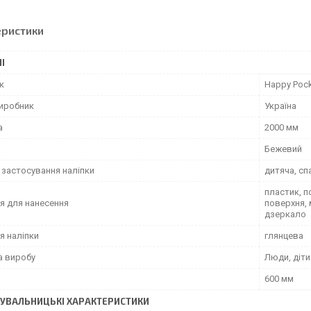
еристики
І
к
Happy Poc
виробник
Україна
а
2000 мм
Бежевий
 застосування наліпки
дитяча, сп
пластик, п
я для нанесення
поверхня, 
дзеркало
я наліпки
глянцева
а виробу
Люди, діти
600 мм
УВАЛЬНИЦЬКІ ХАРАКТЕРИСТИКИ