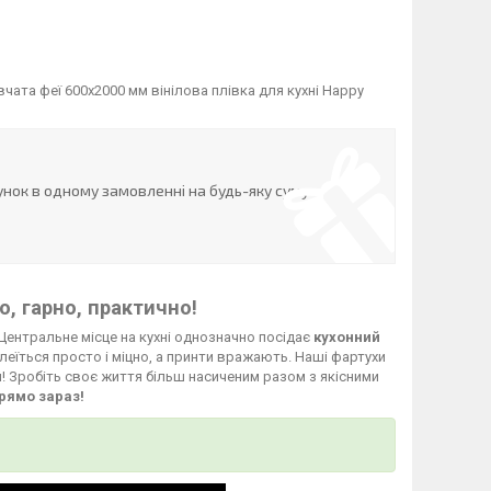
ата феї 600х2000 мм вінілова плівка для кухні Happy
нок в одному замовленні на будь-яку суму
, гарно, практично!
Центральне місце на кухні однозначно посідає
кухонний
леїться просто і міцно, а принти вражають. Наші фартухи
й! Зробіть своє життя більш насиченим разом з якісними
рямо зараз!