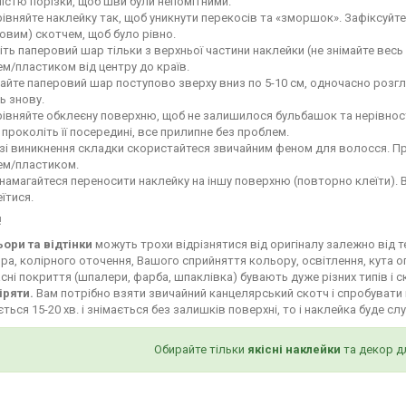
ністю порізки, щоб шви були непомітними.
івняйте наклейку так, щоб уникнути перекосів та «зморшок». Зафіксуй
овим) скотчем, щоб було рівно.
іть паперовий шар тільки з верхньої частини наклейки (не знімайте весь
м/пластиком від центру до країв.
айте паперовий шар поступово зверху вниз по 5-10 см, одночасно роз
ь знову.
івняйте обклеєну поверхню, щоб не залишилося бульбашок та нерівност
і проколіть її посередині, все прилипне без проблем.
зі виникнення складки скористайтеся звичайним феном для волосся. Пр
ем/пластиком.
намагайтеся переносити наклейку на іншу поверхню (повторно клеїти). 
їтися.
!
ьори та відтінки
можуть трохи відрізнятися від оригіналу залежно від 
ра, колірного оточення, Вашого сприйняття кольору, освітлення, кута о
сні покриття (шпалери, фарба, шпаклівка) бувають дуже різних типів і с
іряти.
Вам потрібно взяти звичайний канцелярський скотч і спробувати 
ться 15-20 хв. і знімається без залишків поверхні, то і наклейка буде сл
Обирайте тільки
якісні наклейки
та декор д