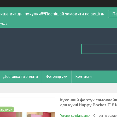
ише вигідні покупки
💸
Поспішай замовити по акції
🔥
Пе
73-27
Доставка та оплата
Фотовідгуки
Контакти
Кухонний фартух самоклейка
для кухні Happy Pocket Z18
арунок
Готово до відправки
Оптом і в роздр