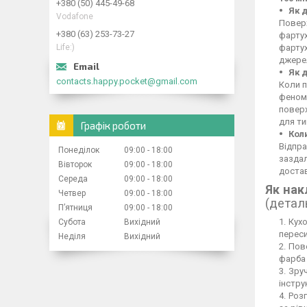
+380 (50) 445-49-68
Як 
Vodafone
Поверх
+380 (63) 253-73-27
фартух
Life:)
фартух
джерел
Як 
contacts.happy.pocket@gmail.com
Коли п
феном,
повер
для ти
Графік роботи
Кол
Відпра
Понеділок
09:00
18:00
заздал
Вівторок
09:00
18:00
достав
Середа
09:00
18:00
Як нак
Четвер
09:00
18:00
(детал
Пʼятниця
09:00
18:00
Кухо
Субота
Вихідний
переси
Неділя
Вихідний
Пове
фарба 
Зруч
інстру
Розг