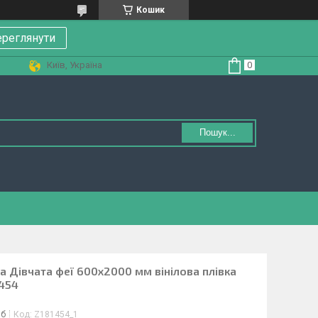
Кошик
реглянути
Київ, Україна
Пошук...
 Дівчата феї 600х2000 мм вінілова плівка
1454
іб
Код:
Z181454_1