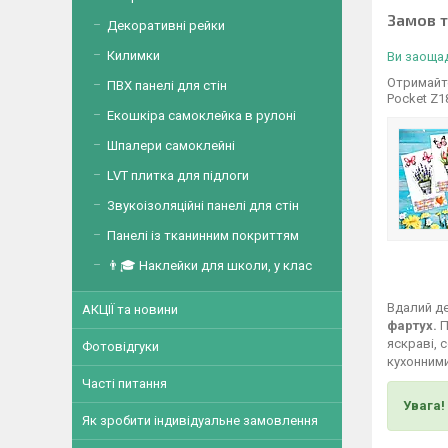
Замов 
Декоративні рейки
Килимки
Ви заощад
Отримайте
ПВХ панелі для стін
Pocket Z1
Екошкіра самоклейка в рулоні
Шпалери самоклейні
LVT плитка для підлоги
Звукоізоляційні панелі для стін
Панелі із тканинним покриттям
👨🎓 Наклейки для школи, у клас
Вдалий де
АКЦІЇ та новини
фартух.
П
яскраві, 
Фотовідгуки
кухонними
Часті питання
Увага!
Як зробити індивідуальне замовлення