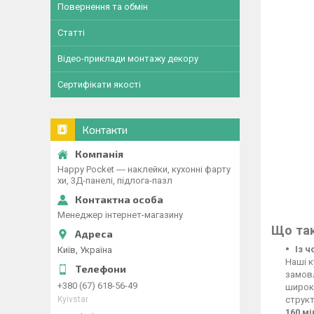
Повернення та обмін
Статті
Відео-приклади монтажу декору
Сертифікати якості
Контакти
Happy Pocket ― наклейки, кухонні фарту
хи, 3Д-панелі, підлога-пазл
Менеджер інтернет-магазину
Що так
Із 
Київ, Україна
Наші к
замовл
+380 (67) 618-56-49
широко
Kyivstar
структ
160 м