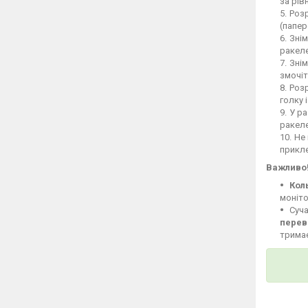
за рів
Розр
(папер
Знім
ракеле
Знім
змочіт
Розр
голку 
У ра
ракел
Не 
прикле
Важливо
Кол
моніто
Суча
перев
тримає