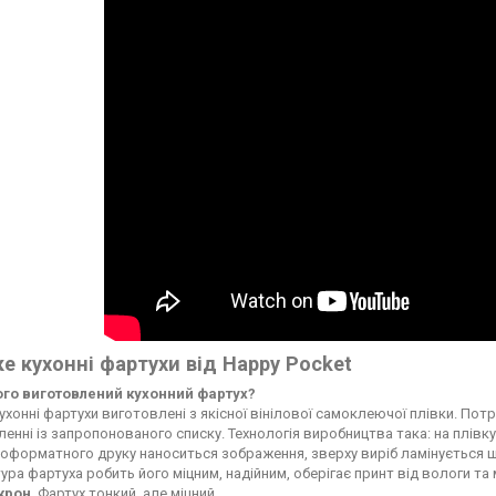
е кухонні фартухи від Happy Pocket
чого виготовлений кухонний фартух?
ухонні фартухи виготовлені з якісної вінілової самоклеючої плівки. По
енні із запропонованого списку. Технологія виробництва така: на плі
форматного друку наноситься зображення, зверху виріб ламінується ще
ура фартуха робить його міцним, надійним, оберігає принт від вологи т
ікрон
. Фартух тонкий, але міцний.