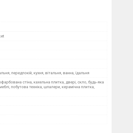
ket
альня, передпокій, кухня, вітальня, ванна, їдальня
офарбована стіна, кахельна плитка, двері, скло, будь-яка
меблі, побутова техніка, шпалери, керамічна плитка,