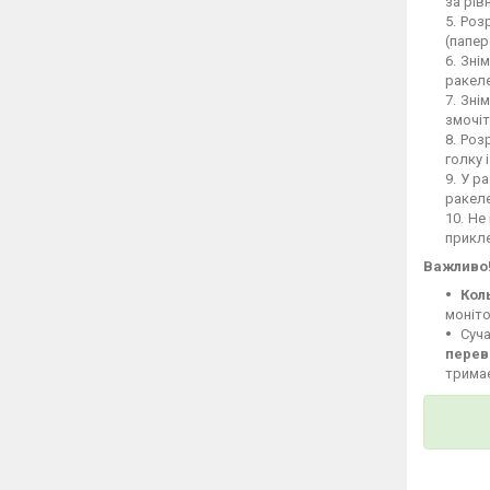
за рів
Розр
(папер
Знім
ракеле
Знім
змочіт
Розр
голку 
У ра
ракел
Не 
прикле
Важливо
Кол
моніто
Суча
перев
тримає