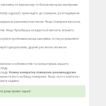
те наклейку по верхньому та боковому краю малярним
 папір одразу!), прикладіть до поверхні, розгладжуючи
гладжуючи ракелем/пластиком. Якщо поверхня висохла,
ей. Якщо бульбашку не вдається вигнати, візьміть
огрійте проблемне місце наклейки, потім розрівняйте
Виріб одноразовий, другий раз якісно може не
технічних особливостей та налаштувань вашого
гляду.
кладу.
Кожну конкретну поверхню рекомендуємо
нанести його на Вашу поверхню. Якщо скотч клеїться і
ужити надійно.
ля дому прямо зараз!