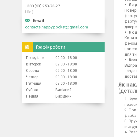
Як 
+380 (63) 253-73-27
Поверх
Life:)
фартух
фартух
джерел
contacts.happy.pocket@gmail.com
Як 
Коли п
феном,
Графік роботи
повер
для ти
Понеділок
09:00
18:00
Кол
Вівторок
09:00
18:00
Відпра
Середа
09:00
18:00
заздал
достав
Четвер
09:00
18:00
Пʼятниця
09:00
18:00
Як нак
(детал
Субота
Вихідний
Неділя
Вихідний
Кухо
переси
Пове
фарба 
Зруч
інстру
Розг