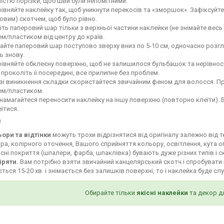
ністю порізки, щоб шви були непомітними.
івняйте наклейку так, щоб уникнути перекосів та «зморшок». Зафіксуй
овим) скотчем, щоб було рівно.
іть паперовий шар тільки з верхньої частини наклейки (не знімайте весь
м/пластиком від центру до країв.
айте паперовий шар поступово зверху вниз по 5-10 см, одночасно роз
ь знову.
івняйте обклеєну поверхню, щоб не залишилося бульбашок та нерівност
і проколіть її посередині, все прилипне без проблем.
зі виникнення складки скористайтеся звичайним феном для волосся. Пр
ем/пластиком.
намагайтеся переносити наклейку на іншу поверхню (повторно клеїти). 
їтися.
!
ьори та відтінки
можуть трохи відрізнятися від оригіналу залежно від 
ра, колірного оточення, Вашого сприйняття кольору, освітлення, кута о
сні покриття (шпалери, фарба, шпаклівка) бувають дуже різних типів і с
іряти.
Вам потрібно взяти звичайний канцелярський скотч і спробувати 
ться 15-20 хв. і знімається без залишків поверхні, то і наклейка буде сл
Обирайте тільки
якісні наклейки
та декор д