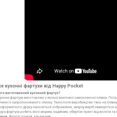
е кухонні фартухи від Happy Pocket
чого виготовлений кухонний фартух?
ухонні фартухи виготовлені з якісної вінілової самоклеючої плівки. По
енні із запропонованого списку. Технологія виробництва така: на плі
форматного друку наноситься зображення, зверху виріб ламінується ще
ура фартуха робить його міцним, надійним, оберігає принт від вологи т
ікрон
. Фартух тонкий, але міцний.