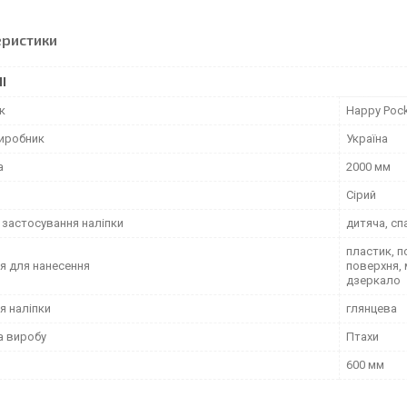
еристики
І
к
Happy Poc
виробник
Україна
а
2000 мм
Сірий
 застосування наліпки
дитяча, сп
пластик, п
я для нанесення
поверхня, 
дзеркало
я наліпки
глянцева
а виробу
Птахи
600 мм