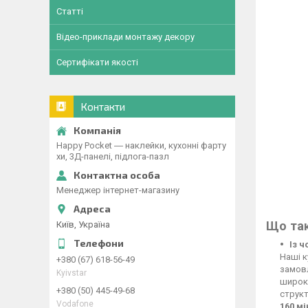
Статті
Відео-приклади монтажу декору
Сертифікати якості
Контакти
Happy Pocket ― наклейки, кухонні фарту
хи, 3Д-панелі, підлога-пазл
Менеджер інтернет-магазину
Що так
Київ, Україна
Із 
Наші к
+380 (67) 618-56-49
замовл
Kyivstar
широко
+380 (50) 445-49-68
структ
Vodafone
160 м