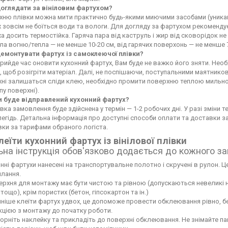
доглядати за вініловим фартухом?
ню плівки можна мити практично будь-якими миючими засобами (уникайте
 зовсім не боїться води та вологи. Для догляду за фартухом рекоменду
а досить термостійка. Гаряча пара від каструль і жир від сковорідок 
а вогню/тепла — не менше 10-20 см, від гарячих поверхонь — не менше 
демонтувати фартух із самоклеючої плівки?
рийде час оновити кухонний фартух, Вам буде не важко його зняти. Не
 щоб розігріти матеріал. Далі, не поспішаючи, поступальними маятников
хні залишаться сліди клею, необхідно промити поверхню теплою мильн
пу поверхні).
и буде відправлений кухонний фартух?
вка замовлення буде здійснена у термін — 1-2 робочих дні. У разі зміни
егідь. Детальна інформація про доступні способи оплати та доставки 
ки за тарифами обраного логіста.
леїти кухонний фартух із вінілової плівки
ьна інструкція обов'язково додається до кожного з
нні фартухи нанесені на транспортувальне полотно і скручені в рулон. Це
лання.
рхня для монтажу має бути чистою та рівною (допускаються невеликі нері
тощо), крім пористих (бетон, гіпсокартон та ін.)
ніше клеїти фартух удвох, це допоможе провести обклеювання рівно, б
кцією з монтажу до початку роботи.
орніть наклейку та прикладіть до поверхні обклеювання. Не знімайте па