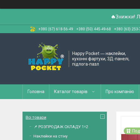
🔥
Знижки! Л
+380 (67) 618-56-49
+380 (50) 445-49-68
+380 (63) 253-
Happy Pocket ― наклейки,
кухонні фартухи, 3Д-панелі,
підлога-пазл
Головна
Каталог товарів
Про компанію
Всі товари
📌 РОЗПРОДАЖ СКЛАДУ 1=2
Под
Наклейки на стіну