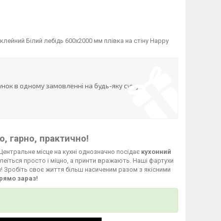
лейний Білий лебідь 600х2000 мм плівка на стіну Happy
нок в одному замовленні на будь-яку суму
, гарно, практично!
Центральне місце на кухні однозначно посідає
кухонний
леїться просто і міцно, а принти вражають. Наші фартухи
й! Зробіть своє життя більш насиченим разом з якісними
рямо зараз!