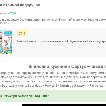
та отримай подарунок
жуєте 70 ₴
 цю позицію безкоштовно при покупці «Кухонний фартух вініловий самок
81461»
70 ₴
Наклейка-сюрприз в подарунок! Одна наклейка в подару
Вініловий кухонний фартух — швидко
кор кухні — запорука затишку та позитивної атмосфери у Вашому домі. 
лівка для фартуха кухні підходить практично для будь-яких поверхонь, к
соковиті, кольори глибокі та точні, асортимент широкий та різноманітни
 фартухами-скиналі від Happy Pocket!
Вибирай свій кухонний фартух п
Знижка при замовленні
від 3 шт.
!