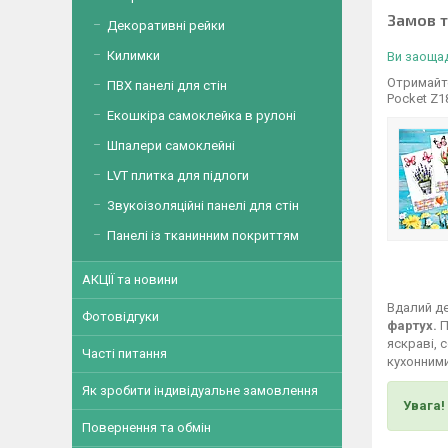
Замов 
Декоративні рейки
Килимки
Ви заощад
Отримайте
ПВХ панелі для стін
Pocket Z1
Екошкіра самоклейка в рулоні
Шпалери самоклейні
LVT плитка для підлоги
Звукоізоляційні панелі для стін
Панелі із тканинним покриттям
АКЦІЇ та новини
Вдалий де
Фотовідгуки
фартух.
П
яскраві, 
Часті питання
кухонними
Як зробити індивідуальне замовлення
Увага!
Повернення та обмін