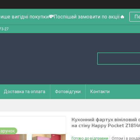
ише вигідні покупки
💸
Поспішай замовити по акції
🔥
Пе
73-27
Доставка та оплата
Фотовідгуки
Контакти
Кухонний фартух вініловий 
на стіну Happy Pocket Z1814
арунок
Готово до відправки
Оптом і в роздр