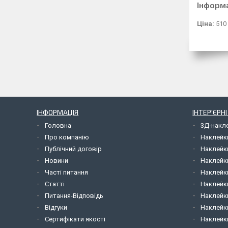
Інформ
Ціна:
510
ІНФОРМАЦІЯ
ІНТЕР'ЄРН
Головна
3Д-накл
Про компанію
Наклейк
Публічний договір
Наклейк
Новини
Наклейк
Часті питання
Наклейк
Статті
Наклейки
Питання-Відповідь
Наклейки
Відгуки
Наклейки
Сертифікати якості
Наклейк