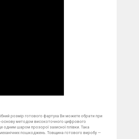
трібний розмір готового фартуха Ви можете обрати при
вку-основу методом високоточного цифрового
 одним шаром прозорої захисної плівки. Така
а механічних пошкоджень. Товщина готового виробу —