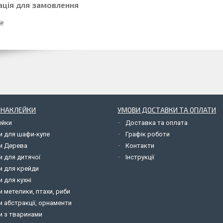
ація для замовлення
 ₴
І НАКЛЕЙКИ
УМОВИ ДОСТАВКИ ТА ОПЛАТИ
ейки
Доставка та оплата
и для шафи-купе
Графік роботи
и Дерева
Контакти
и для дитячої
Інструкції
и для крейди
 для кухні
 метелики, птахи, риби
 абстракції, орнаменти
и з тваринами