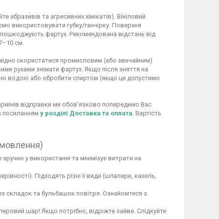
 абразивів та агресивних хімікатів). Вініловий
ємо використовувати губку/ганчірку. Поверхня
не пошкоджують фартух. Рекомендована відстань від
7–10 см.
обхідно скористатися промисловим (або звичайним)
ими рухами знімати фартух. Якщо після зняття на
ою водою або обробити спиртом (якщо це допустимо
 термінів відправки ми обов'язково попередимо Вас
за посиланням
у розділі Доставка та оплата
. Вартість
амовлення)
 зручно у використанні та мінімізує витрати на
вності). Підходять різні її види (шпалери, кахель,
ез складок та бульбашок повітря. Ознайомтеся з
перовий шар! Якщо потрібно, відріжте зайве. Слідкуйте