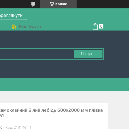
Кошик
реглянути
Київ, Україна
Пошук...
самоклейний Білий лебідь 600х2000 мм плівка
61
іб
Код:
Z181461_1