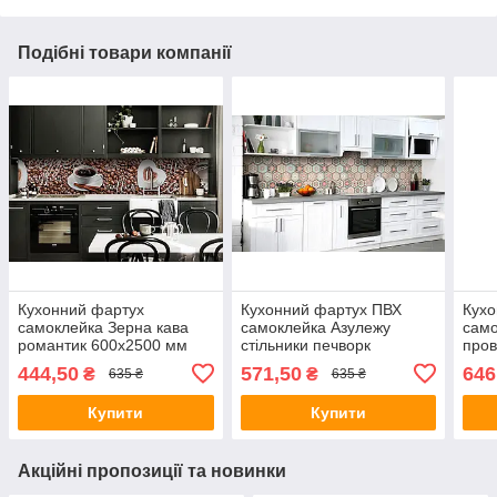
Подібні товари компанії
Кухонний фартух
Кухонний фартух ПВХ
Кухо
самоклейка Зерна кава
самоклейка Азулежу
сам
романтик 600х2500 мм
стільники печворк
пров
вінілова плівка для кухні
600х2500 мм плівка на
мм в
444,50
571,50
646
₴
₴
635 ₴
635 ₴
Happy Pocket Z181446
стіну Happy Pocket
кухн
Z183671
Z18
Купити
Купити
Акційні пропозиції та новинки