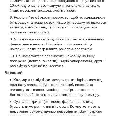
Знімайте паперовий шар поступово зверху вниз по 5-
10 см, одночасно розгладжуючи ракелем/пластиком.
Якщо поверхня висохла, змочіть знову.
Розрівняйте обклеєну поверхню, щоб не залишилося
бульбашок та нерівностей. Якщо бульбашку не вдається
вигнати, візьміть голку і проколіть її посередині, все
прилипне без проблем.
У разі виникнення складки скористайтеся звичайним
феном для волосся. Прогрійте проблемне місце
наклейки, потім розрівняйте ракелем/пластиком.
Не намагайтеся переносити наклейку на іншу
поверхню (повторно клеїти). Виріб одноразовий, другий
раз якісно може не приклеїтися.
Важливо!
Кольори та відтінки
можуть трохи відрізнятися від
оригіналу залежно від технічних особливостей та
налаштувань вашого монітора, колірного оточення,
Вашого сприйняття кольору, освітлення, кута огляду.
Сучасні покриття (шпалери, фарба, шпаклівка)
бувають дуже різних типів і складу.
Кожну конкретну
поверхню рекомендуємо перевіряти.
Вам потрібно