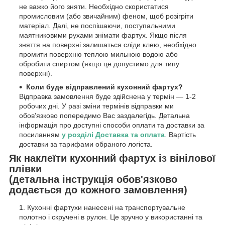
не важко його зняти. Необхідно скористатися
промисловим (або звичайним) феном, щоб розігріти
матеріал. Далі, не поспішаючи, поступальними
маятниковими рухами знімати фартух. Якщо після
зняття на поверхні залишаться сліди клею, необхідно
промити поверхню теплою мильною водою або
обробити спиртом (якщо це допустимо для типу
поверхні).
Коли буде відправлений кухонний фартух?
Відправка замовлення буде здійснена у термін — 1-2
робочих дні. У разі зміни термінів відправки ми
обов'язково попередимо Вас заздалегідь. Детальна
інформація про доступні способи оплати та доставки за
посиланням
у розділі Доставка та оплата
. Вартість
доставки за тарифами обраного логіста.
Як наклеїти кухонний фартух із вінілової
плівки
(детальна інструкція обов'язково
додається до кожного замовлення)
Кухонні фартухи нанесені на транспортувальне
полотно і скручені в рулон. Це зручно у використанні та