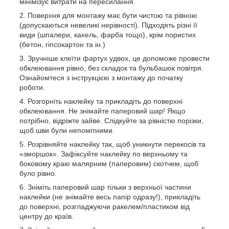
мінімізує витрати на пересилання.
Поверхня для монтажу має бути чистою та рівною
(допускаються невеликі нерівності). Підходять різні її
види (шпалери, кахель, фарба тощо), крім пористих
(бетон, гіпсокартон та ін.)
Зручніше клеїти фартух удвох, це допоможе провести
обклеювання рівно, без складок та бульбашок повітря.
Ознайомтеся з інструкцією з монтажу до початку
роботи.
Розгорніть наклейку та прикладіть до поверхні
обклеювання. Не знімайте паперовий шар! Якщо
потрібно, відріжте зайве. Слідкуйте за рівністю порізки,
щоб шви були непомітними.
Розрівняйте наклейку так, щоб уникнути перекосів та
«зморшок». Зафіксуйте наклейку по верхньому та
боковому краю малярним (паперовим) скотчем, щоб
було рівно.
Зніміть паперовий шар тільки з верхньої частини
наклейки (не знімайте весь папір одразу!), прикладіть
до поверхні, розгладжуючи ракелем/пластиком від
центру до країв.