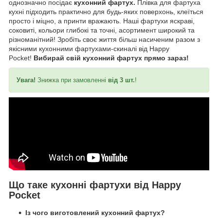
однозначно посідає
кухонний фартух.
Плівка для фартуха
кухні підходить практично для будь-яких поверхонь, клеїться
просто і міцно, а принти вражають. Наші фартухи яскраві,
соковиті, кольори глибокі та точні, асортимент широкий та
різноманітний! Зробіть своє життя більш насиченим разом з
якісними кухонними фартухами-скиналі від Happy
Pocket!
Вибирай свій кухонний фартух прямо зараз!
Увага!
Знижка при замовленні
від 3 шт.
!
Що таке кухонні фартухи від Happy
Pocket
Із чого виготовлений кухонний фартух?