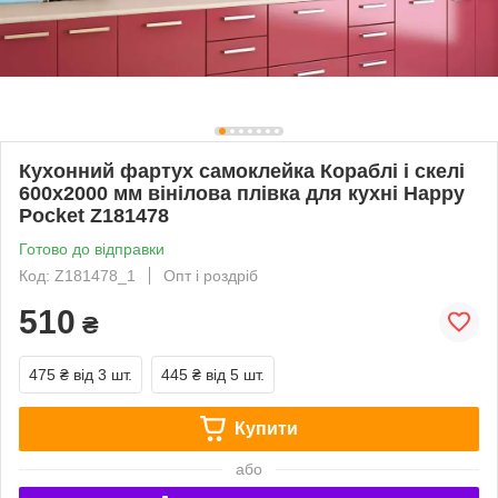
Кухонний фартух самоклейка Кораблі і скелі
600х2000 мм вінілова плівка для кухні Happy
Pocket Z181478
Готово до відправки
Код: Z181478_1
Опт і роздріб
510
₴
475 ₴
від 3 шт.
445 ₴
від 5 шт.
Купити
або