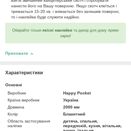
взяти звичайний канцелярський скотч і спробувати
нанести його на Вашу поверхню. Якщо скотч клеїться і
тримається 15-20 хв. і знімається без залишків поверхні,
то і наклейка буде служити надійно.
Обирайте тільки
якісні наклейки
та декор для дому прямо
зараз!
Приховати
Характеристики
Основні
Виробник
Happy Pocket
Країна виробник
Україна
Довжина
2000 мм
Колір
Блакитний
Область застосування
дитяча, спальня,
наліпки
передпокій, кухня, вітальня,
ванна, їдальня