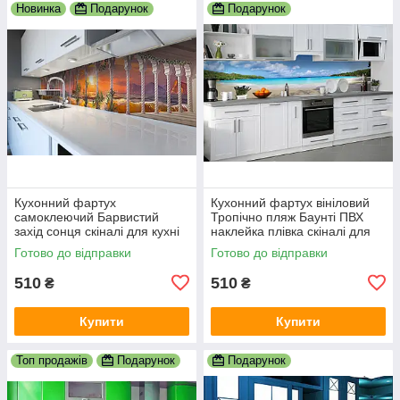
Новинка
Подарунок
Подарунок
Кухонний фартух
Кухонний фартух вініловий
самоклеючий Барвистий
Тропічно пляж Баунті ПВХ
захід сонця скіналі для кухні
наклейка плівка скіналі для
наклейка ПВХ колони море
кухні блакитний 600х2000 мм
Готово до відправки
Готово до відправки
корабель 600х2000 мм
510
510
₴
₴
Купити
Купити
Топ продажів
Подарунок
Подарунок