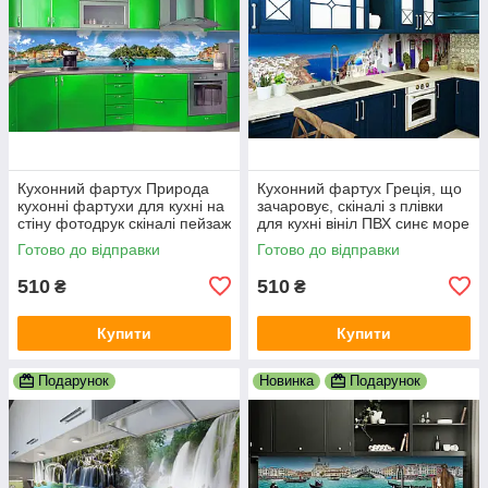
Кухонний фартух Природа
Кухонний фартух Греція, що
кухонні фартухи для кухні на
зачаровує, скіналі з плівки
стіну фотодрук скіналі пейзаж
для кухні вініл ПВХ синє море
600х2000 мм
білі будинки 600х2000 мм
Готово до відправки
Готово до відправки
510
510
₴
₴
Купити
Купити
Подарунок
Новинка
Подарунок