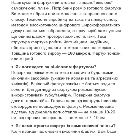
Наші кухонні фартухи виготовлені з якісної вінілової
самоклеючої плівки. Потрібний розмір готового фартуха
Ви можете обрати при замовленні із запропонованого
списку. Технологія виробництва така: на плівку-основу
методом високоточного цифрового широкоформатного
друку наноситься зображення, зверху виріб ламінується
ще одним шаром прозорої захисної плівки. Така
структура фартуха робить його міцним, надійним,
оберігає принт від вологи та механічних пошкоджень.
Товщина готового виробу —
160 мікрон
. Фартух тонкий,
але міцний.
Як доглядати за вініловим фартухом?
Поверхню плівки можна мити практично будь-якими
миючими засобами (уникайте абразивів та агресивних
хімікатів). Вініловий фартух зовсім не боїться води та
вологи. Для догляду за фартухом рекомендуємо
використовувати губку/ганчірку. Поверхня фартуха
досить термостійка. Гаряча пара від каструль і жир від
сковорідок не пошкоджують фартух. Рекомендована
відстань від джерела вогню/тепла — не менше 10-20
см, від гарячих поверхонь — не менше 7–10 см.
Як демонтувати фартух із самоклеючої плівки?
Коли прийде час оновити кухонний фартух, Вам буде