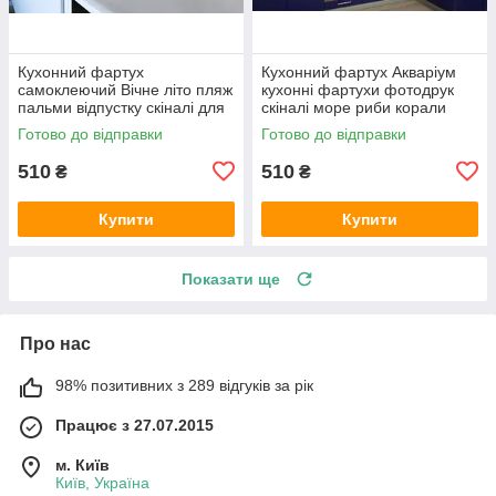
Кухонний фартух
Кухонний фартух Акваріум
самоклеючий Вічне літо пляж
кухонні фартухи фотодрук
пальми відпустку скіналі для
скіналі море риби корали
кухні наклейка ПВХ беж
600х2000 мм
Готово до відправки
Готово до відправки
600х2000 мм
510
510
₴
₴
Купити
Купити
Показати ще
Про нас
98% позитивних з 289 відгуків за рік
Працює з 27.07.2015
м. Київ
Київ, Україна