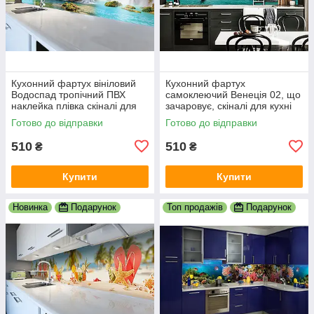
Кухонний фартух вініловий
Кухонний фартух
Водоспад тропічний ПВХ
самоклеючий Венеція 02, що
наклейка плівка скіналі для
зачаровує, скіналі для кухні
кухні блакитний 600х2000 мм
наклейка ПВХ гондоли
Готово до відправки
Готово до відправки
600х2000 мм
510
510
₴
₴
Купити
Купити
Новинка
Подарунок
Топ продажів
Подарунок