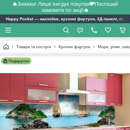
🔥
Знижки! Лише вигідні покупки
💸
Поспішай
замовити по акції
🔥
Happy Pocket ― наклейки, кухонні фартухи, 3Д-панелі, підл
Товари та послуги
Кухонні фартухи
Моря, річки, оке
Подарунок