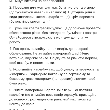
мінімізує витрати на пересилання.
Поверхня для монтажу має бути чистою та рівною
(допускаються невеликі нерівності). Підходять різні її
види (шпалери, кахель, фарба тощо), крім пористих
(бетон, гіпсокартон та ін.)
Зручніше клеїти фартух удвох, це допоможе провести
обклеювання рівно, без складок та бульбашок повітря.
Ознайомтеся з інструкцією з монтажу до початку
роботи.
Розгорніть наклейку та прикладіть до поверхні
обклеювання. Не знімайте паперовий шар! Якщо
потрібно, відріжте зайве. Слідкуйте за рівністю порізки,
щоб шви були непомітними.
Розрівняйте наклейку так, щоб уникнути перекосів та
«зморшок». Зафіксуйте наклейку по верхньому та
боковому краю малярним (паперовим) скотчем, щоб
було рівно.
Зніміть паперовий шар тільки з верхньої частини
наклейки (не знімайте весь папір одразу!), прикладіть
до поверхні, розгладжуючи ракелем/пластиком від
центру до країв.