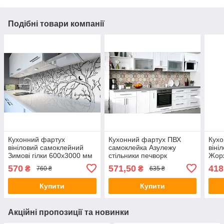
Подібні товари компанії
Кухонний фартух
Кухонний фартух ПВХ
Кухо
вініловий самоклейний
самоклейка Азулежу
віні
Зимові гілки 600х3000 мм
стільники печворк
Жор
плівка на стіну Happy
600х2500 мм плівка на
мм п
570
571,50
418
₴
₴
760 ₴
635 ₴
Pocket Z181783
стіну Happy Pocket
Pock
Z183671
Купити
Купити
Акційні пропозиції та новинки