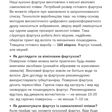
Наші кухонні фартухи виготовлені з якісної вінілової
самоклеючої плівки. Потрібний розмір готового фартуха
Ви можете обрати при замовленні із запропонованого
списку. Технологія виробництва така: на плівку-основу
методом високоточного цифрового широкоформатного
друку наноситься зображення, зверху виріб ламінується
ще одним шаром прозорої захисної плівки. Така
структура фартуха робить його міцним, надійним,
оберігає принт від вологи та механічних пошкоджень.
Товщина готового виробу —
160 мікрон
. Фартух тонкий,
але міцний.
Як доглядати за вініловим фартухом?
Поверхню плівки можна мити практично будь-якими
миючими засобами (уникайте абразивів та агресивних
хімікатів). Вініловий фартух зовсім не боїться води та
вологи. Для догляду за фартухом рекомендуємо
використовувати губку/ганчірку. Поверхня фартуха
досить термостійка. Гаряча пара від каструль і жир від
сковорідок не пошкоджують фартух. Рекомендована
відстань від джерела вогню/тепла — не менше 10-20
см, від гарячих поверхонь — не менше 7–10 см.
Як демонтувати фартух із самоклеючої плівки?
Коли прийде час оновити кухонний фартух, Вам буде