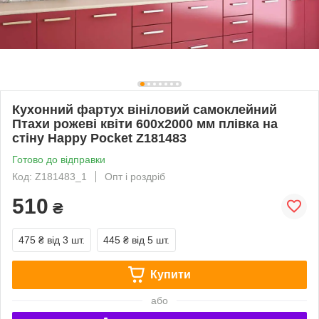
Кухонний фартух вініловий самоклейний
Птахи рожеві квіти 600х2000 мм плівка на
стіну Happy Pocket Z181483
Готово до відправки
Код: Z181483_1
Опт і роздріб
510
₴
475 ₴
від 3 шт.
445 ₴
від 5 шт.
Купити
або