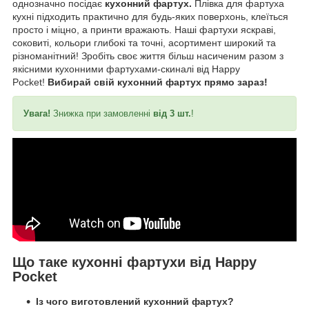
однозначно посідає
кухонний фартух.
Плівка для фартуха
кухні підходить практично для будь-яких поверхонь, клеїться
просто і міцно, а принти вражають. Наші фартухи яскраві,
соковиті, кольори глибокі та точні, асортимент широкий та
різноманітний! Зробіть своє життя більш насиченим разом з
якісними кухонними фартухами-скиналі від Happy
Pocket!
Вибирай свій кухонний фартух прямо зараз!
Увага!
Знижка при замовленні
від 3 шт.
!
Що таке кухонні фартухи від Happy
Pocket
Із чого виготовлений кухонний фартух?