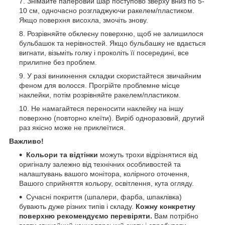
Знімайте паперовий шар поступово зверху вниз по 5-
10 см, одночасно розгладжуючи ракелем/пластиком.
Якщо поверхня висохла, змочіть знову.
Розрівняйте обклеєну поверхню, щоб не залишилося
бульбашок та нерівностей. Якщо бульбашку не вдається
вигнати, візьміть голку і проколіть її посередині, все
прилипне без проблем.
У разі виникнення складки скористайтеся звичайним
феном для волосся. Прогрійте проблемне місце
наклейки, потім розрівняйте ракелем/пластиком.
Не намагайтеся переносити наклейку на іншу
поверхню (повторно клеїти). Виріб одноразовий, другий
раз якісно може не приклеїтися.
Важливо!
Кольори та відтінки
можуть трохи відрізнятися від
оригіналу залежно від технічних особливостей та
налаштувань вашого монітора, колірного оточення,
Вашого сприйняття кольору, освітлення, кута огляду.
Сучасні покриття (шпалери, фарба, шпаклівка)
бувають дуже різних типів і складу.
Кожну конкретну
поверхню рекомендуємо перевіряти.
Вам потрібно