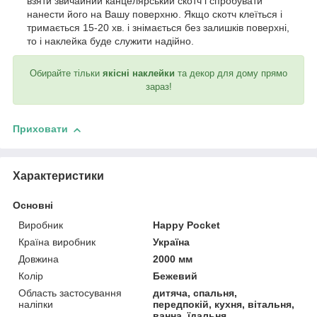
взяти звичайний канцелярський скотч і спробувати
нанести його на Вашу поверхню. Якщо скотч клеїться і
тримається 15-20 хв. і знімається без залишків поверхні,
то і наклейка буде служити надійно.
Обирайте тільки
якісні наклейки
та декор для дому прямо
зараз!
Приховати
Характеристики
Основні
Виробник
Happy Pocket
Країна виробник
Україна
Довжина
2000 мм
Колір
Бежевий
Область застосування
дитяча, спальня,
наліпки
передпокій, кухня, вітальня,
ванна, їдальня