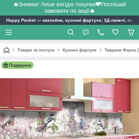
🔥
Знижки! Лише вигідні покупки
💸
Поспішай
замовити по акції
🔥
Happy Pocket ― наклейки, кухонні фартухи, 3Д-панелі, підл
Товари та послуги
Кухонні фартухи
Тварини Фауна (
Подарунок