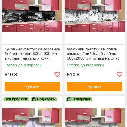
Кухонний фартух самоклейка
Кухонний фартух вініловий
Лебеді та гори 600х2000 мм
самоклейний Білий лебідь
вінілова плівка для кухні
600х2000 мм плівка на стіну
Happy Pocket Z181424
Happy Pocket Z181461
Готово до відправки
Готово до відправки
510
510
₴
₴
Купити
Купити
Топ продажів
Подарунок
Подарунок