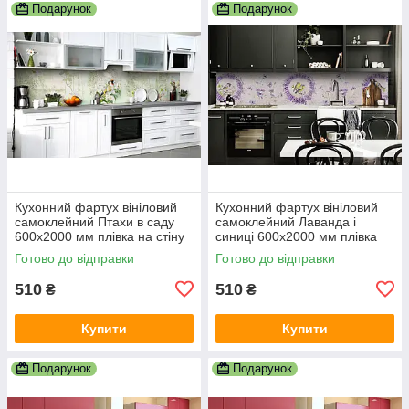
Подарунок
Подарунок
Кухонний фартух вініловий
Кухонний фартух вініловий
самоклейний Птахи в саду
самоклейний Лаванда і
600х2000 мм плівка на стіну
синиці 600х2000 мм плівка
Happy Pocket Z181429
на стіну Happy Pocket
Готово до відправки
Готово до відправки
Z181344
510
510
₴
₴
Купити
Купити
Подарунок
Подарунок