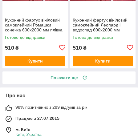
Кухонний фартух вініловий
Кухонний фартух вініловий
самоклейний Ромашки
самоклейний Леопард і
сонечка 600х2000 мм плівка
водоспад 600х2000 мм
на стіну Happy Pocket
плівка на стіну Happy Pocket
Готово до відправки
Готово до відправки
Z181565
Z181610
510
510
₴
₴
Купити
Купити
Показати ще
Про нас
98% позитивних з 289 відгуків за рік
Працює з 27.07.2015
м. Київ
Київ, Україна