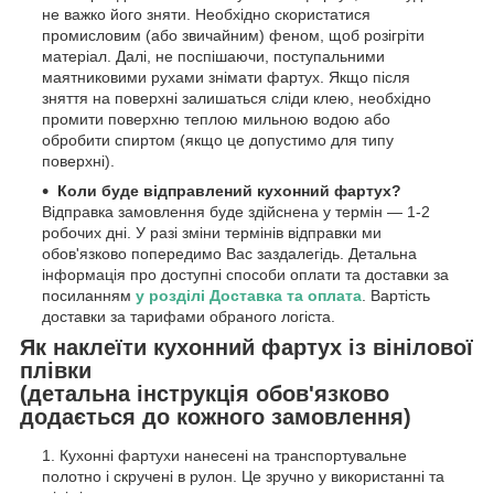
не важко його зняти. Необхідно скористатися
промисловим (або звичайним) феном, щоб розігріти
матеріал. Далі, не поспішаючи, поступальними
маятниковими рухами знімати фартух. Якщо після
зняття на поверхні залишаться сліди клею, необхідно
промити поверхню теплою мильною водою або
обробити спиртом (якщо це допустимо для типу
поверхні).
Коли буде відправлений кухонний фартух?
Відправка замовлення буде здійснена у термін — 1-2
робочих дні. У разі зміни термінів відправки ми
обов'язково попередимо Вас заздалегідь. Детальна
інформація про доступні способи оплати та доставки за
посиланням
у розділі Доставка та оплата
. Вартість
доставки за тарифами обраного логіста.
Як наклеїти кухонний фартух із вінілової
плівки
(детальна інструкція обов'язково
додається до кожного замовлення)
Кухонні фартухи нанесені на транспортувальне
полотно і скручені в рулон. Це зручно у використанні та