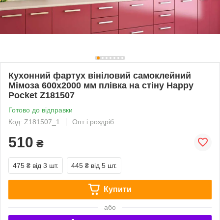
Кухонний фартух вініловий самоклейний
Мімоза 600х2000 мм плівка на стіну Happy
Pocket Z181507
Готово до відправки
Код: Z181507_1
Опт і роздріб
510
₴
475 ₴
від 3 шт.
445 ₴
від 5 шт.
Купити
або