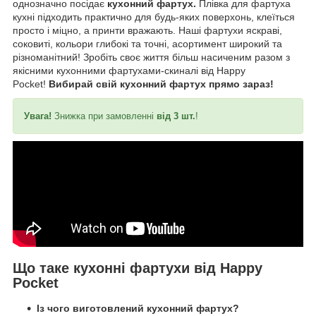
однозначно посідає
кухонний фартух.
Плівка для фартуха
кухні підходить практично для будь-яких поверхонь, клеїться
просто і міцно, а принти вражають. Наші фартухи яскраві,
соковиті, кольори глибокі та точні, асортимент широкий та
різноманітний! Зробіть своє життя більш насиченим разом з
якісними кухонними фартухами-скиналі від Happy
Pocket!
Вибирай свій кухонний фартух прямо зараз!
Увага!
Знижка при замовленні
від 3 шт.
!
Що таке кухонні фартухи від Happy
Pocket
Із чого виготовлений кухонний фартух?