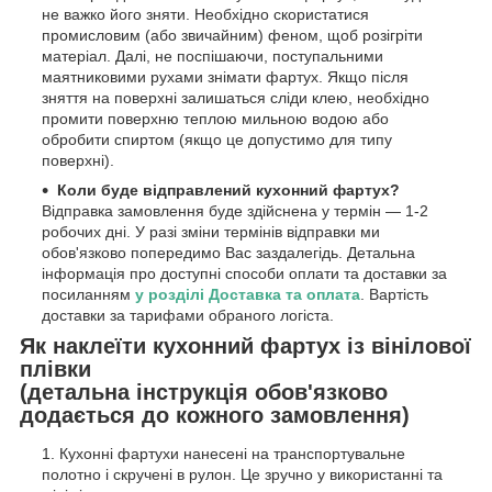
не важко його зняти. Необхідно скористатися
промисловим (або звичайним) феном, щоб розігріти
матеріал. Далі, не поспішаючи, поступальними
маятниковими рухами знімати фартух. Якщо після
зняття на поверхні залишаться сліди клею, необхідно
промити поверхню теплою мильною водою або
обробити спиртом (якщо це допустимо для типу
поверхні).
Коли буде відправлений кухонний фартух?
Відправка замовлення буде здійснена у термін — 1-2
робочих дні. У разі зміни термінів відправки ми
обов'язково попередимо Вас заздалегідь. Детальна
інформація про доступні способи оплати та доставки за
посиланням
у розділі Доставка та оплата
. Вартість
доставки за тарифами обраного логіста.
Як наклеїти кухонний фартух із вінілової
плівки
(детальна інструкція обов'язково
додається до кожного замовлення)
Кухонні фартухи нанесені на транспортувальне
полотно і скручені в рулон. Це зручно у використанні та