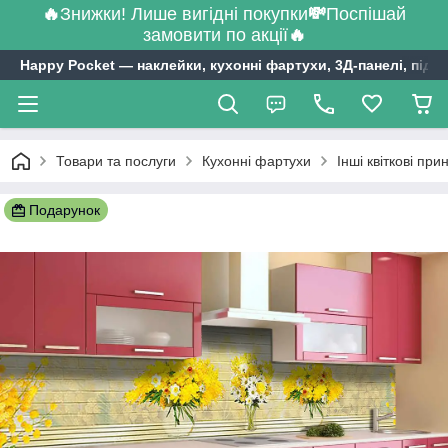
🔥
Знижки! Лише вигідні покупки
💸
Поспішай
замовити по акції
🔥
Happy Pocket ― наклейки, кухонні фартухи, 3Д-панелі, підл
Товари та послуги
Кухонні фартухи
Інші квіткові при
Подарунок