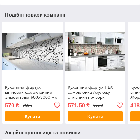
Подібні товари компанії
Кухонний фартух
Кухонний фартух ПВХ
Кухо
вініловий самоклейний
самоклейка Азулежу
віні
Зимові гілки 600х3000 мм
стільники печворк
Жор
плівка на стіну Happy
600х2500 мм плівка на
мм п
570
571,50
418
₴
₴
760 ₴
635 ₴
Pocket Z181783
стіну Happy Pocket
Pock
Z183671
Купити
Купити
Акційні пропозиції та новинки