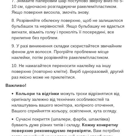
Знімайте паперовий шар поступово зверху вниз по 5-
10 см, одночасно розгладжуючи ракелем/пластиком.
Якщо поверхня висохла, змочіть знову.
Розрівняйте обклеєну поверхню, щоб не залишилося
бульбашок та нерівностей. Якщо бульбашку не вдається
вигнати, візьміть голку і проколіть її посередині, все
прилипне без проблем.
У разі виникнення складки скористайтеся звичайним
феном для волосся. Прогрійте проблемне місце
наклейки, потім розрівняйте ракелем/пластиком.
Не намагайтеся переносити наклейку на іншу
поверхню (повторно клеїти). Виріб одноразовий, другий
раз якісно може не приклеїтися.
Важливо!
Кольори та відтінки
можуть трохи відрізнятися від
оригіналу залежно від технічних особливостей та
налаштувань вашого монітора, колірного оточення,
Вашого сприйняття кольору, освітлення, кута огляду.
Сучасні покриття (шпалери, фарба, шпаклівка)
бувають дуже різних типів і складу.
Кожну конкретну
поверхню рекомендуємо перевіряти.
Вам потрібно