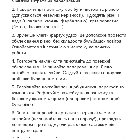
мінімізує витрати на пересилання.
Поверхня для монтажу має бути чистою та рівною
(допускаються невеликі нерівності). Підходять різні її
види (шпалери, кахель, фарба тощо), крім пористих
(бетон, гіпсокартон та ін.)
Зручніше клеїти фартух удвох, це допоможе провести
обклеювання рівно, без складок та бульбашок повітря.
Ознайомтеся з інструкцією з монтажу до початку
роботи.
Розгорніть наклейку та прикладіть до поверхні
обклеювання. Не знімайте паперовий шар! Якщо
потрібно, відріжте зайве. Слідкуйте за рівністю порізки,
щоб шви були непомітними.
Розрівняйте наклейку так, щоб уникнути перекосів та
«зморшок». Зафіксуйте наклейку по верхньому та
боковому краю малярним (паперовим) скотчем, щоб
було рівно.
Зніміть паперовий шар тільки з верхньої частини
наклейки (не знімайте весь папір одразу!), прикладіть
до поверхні, розгладжуючи ракелем/пластиком від
центру до країв.