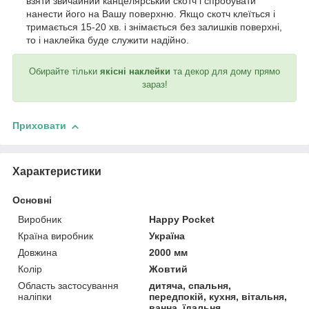
взяти звичайний канцелярський скотч і спробувати
нанести його на Вашу поверхню. Якщо скотч клеїться і
тримається 15-20 хв. і знімається без залишків поверхні,
то і наклейка буде служити надійно.
Обирайте тільки
якісні наклейки
та декор для дому прямо
зараз!
Приховати
Характеристики
Основні
Виробник
Happy Pocket
Країна виробник
Україна
Довжина
2000 мм
Колір
Жовтий
Область застосування
дитяча, спальня,
наліпки
передпокій, кухня, вітальня,
ванна, їдальня