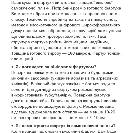
Наші кухонні фартухи виготовлені з якісної вінілової
самоклеючої плівки. Потрібний розмір готового фартуха
Ви можете обрати при замовленні із запропонованого
списку. Технологія виробництва така: на плівку-основу
методом високоточного цифрового широкоформатного
друку наноситься зображення, зверху виріб ламінується
ще одним шаром прозорої захисної плівки. Така
структура фартуха робить його міцним, надійним,
оберігає принт від вологи та механічних пошкоджень.
Товщина готового виробу —
160 мікрон
. Фартух тонкий,
але міцний.
Як доглядати за вініловим фартухом?
Поверхню плівки можна мити практично будь-якими
миючими засобами (уникайте абразивів та агресивних
хімікатів). Вініловий фартух зовсім не боїться води та
вологи. Для догляду за фартухом рекомендуємо
використовувати губку/ганчірку. Поверхня фартуха
досить термостійка. Гаряча пара від каструль і жир від
сковорідок не пошкоджують фартух. Рекомендована
відстань від джерела вогню/тепла — не менше 10-20
см, від гарячих поверхонь — не менше 7–10 см.
Як демонтувати фартух із самоклеючої плівки?
Коли прийде час оновити кухонний фартух, Вам буде