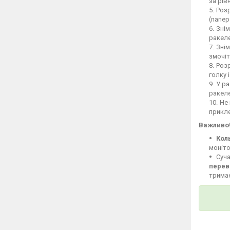
за рів
Розр
(папер
Знім
ракеле
Знім
змочіт
Розр
голку 
У ра
ракел
Не 
прикле
Важливо
Кол
моніто
Суча
перев
тримає