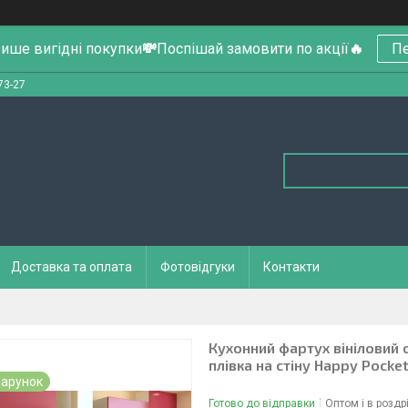
ише вигідні покупки
💸
Поспішай замовити по акції
🔥
Пе
73-27
Доставка та оплата
Фотовідгуки
Контакти
Кухонний фартух вініловий
плівка на стіну Happy Pocke
арунок
Готово до відправки
Оптом і в роздр