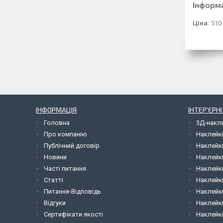
Інформ
Ціна:
510
ІНФОРМАЦІЯ
ІНТЕР'ЄРН
Головна
3Д-накл
Про компанію
Наклейк
Публічний договір
Наклейк
Новини
Наклейк
Часті питання
Наклейк
Статті
Наклейки
Питання-Відповідь
Наклейки
Відгуки
Наклейки
Сертифікати якості
Наклейк