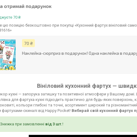
та отримай подарунок
жуєте 70 ₴
 цю позицію безкоштовно при покупці «Кухонний фартух вініловий самок
81616»
70 ₴
Наклейка-сюрприз в подарунок! Одна наклейка в подару
Вініловий кухонний фартух — швидко
кор кухні — запорука затишку та позитивної атмосфери у Вашому домі. 
лівка для фартуха кухні підходить практично для будь-яких поверхонь, к
соковиті, кольори глибокі та точні, асортимент широкий та різноманітни
 фартухами-скиналі від Happy Pocket!
Вибирай свій кухонний фартух п
Знижка при замовленні
від 3 шт.
!