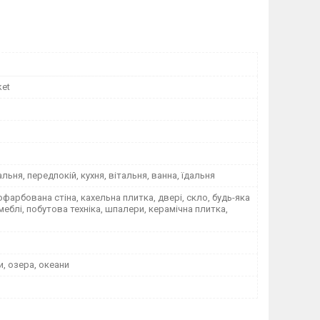
ket
альня, передпокій, кухня, вітальня, ванна, їдальня
офарбована стіна, кахельна плитка, двері, скло, будь-яка
меблі, побутова техніка, шпалери, керамічна плитка,
и, озера, океани