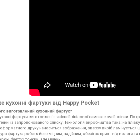
е кухонні фартухи від Happy Pocket
чого виготовлений кухонний фартух?
ухонні фартухи виготовлені з якісної вінілової самоклеючої плівки. По
енні із запропонованого списку. Технологія виробництва така: на плі
форматного друку наноситься зображення, зверху виріб ламінується ще
ура фартуха робить його міцним, надійним, оберігає принт від вологи т
ікрон
. Фартух тонкий, але міцний.