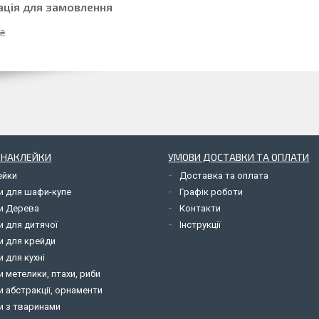
ація для замовлення
 ₴
І НАКЛЕЙКИ
УМОВИ ДОСТАВКИ ТА ОПЛАТИ
ейки
Доставка та оплата
и для шафи-купе
Графік роботи
и Дерева
Контакти
и для дитячої
Інструкції
и для крейди
 для кухні
 метелики, птахи, риби
 абстракції, орнаменти
и з тваринами