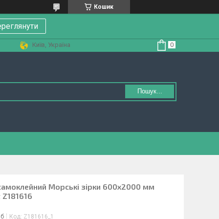
Кошик
реглянути
Київ, Україна
Пошук...
 самоклейний Морські зірки 600х2000 мм
t Z181616
іб
Код:
Z181616_1