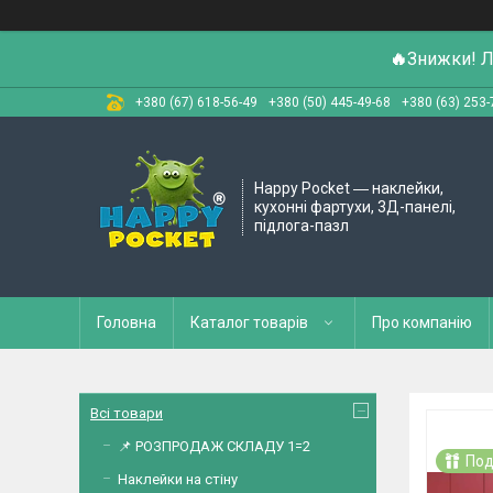
🔥
Знижки! Л
+380 (67) 618-56-49
+380 (50) 445-49-68
+380 (63) 253-
Happy Pocket ― наклейки,
кухонні фартухи, 3Д-панелі,
підлога-пазл
Головна
Каталог товарів
Про компанію
Всі товари
📌 РОЗПРОДАЖ СКЛАДУ 1=2
Под
Наклейки на стіну