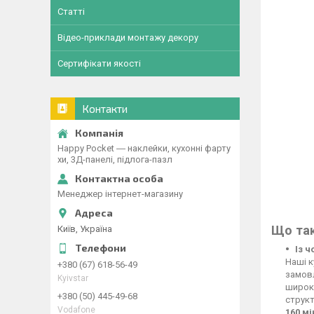
Статті
Відео-приклади монтажу декору
Сертифікати якості
Контакти
Happy Pocket ― наклейки, кухонні фарту
хи, 3Д-панелі, підлога-пазл
Менеджер інтернет-магазину
Що так
Київ, Україна
Із 
Наші к
+380 (67) 618-56-49
замовл
Kyivstar
широко
+380 (50) 445-49-68
структ
Vodafone
160 м