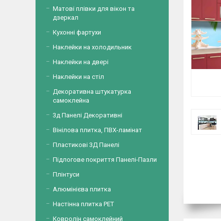
Матові плівки для вікон та
дзеркал
Кухонні фартухи
Наклейки на холодильник
Наклейки на двері
Наклейки на стіл
Декоративна штукатурка
самоклейна
3д Панелі Декоративні
Вінілова плитка, ПВХ-ламінат
Пластикові 3Д Панелі
Підлогове покриття Панелі-Пазли
Плінтуси
Алюмінієва плитка
Настінна плитка PET
Ковролін самоклейний