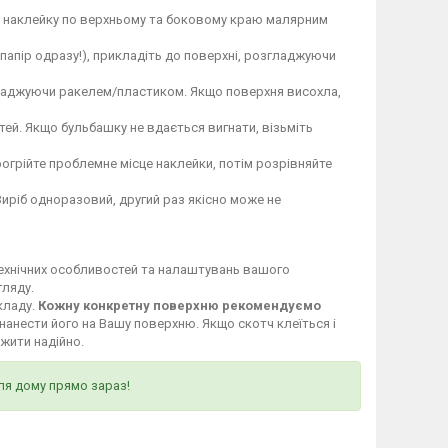
те наклейку по верхньому та боковому краю малярним
 папір одразу!), прикладіть до поверхні, розгладжуючи
гладжуючи ракелем/пластиком. Якщо поверхня висохла,
ей. Якщо бульбашку не вдається вигнати, візьміть
огрійте проблемне місце наклейки, потім розрівняйте
Виріб одноразовий, другий раз якісно може не
технічних особливостей та налаштувань вашого
гляду.
кладу.
Кожну конкретну поверхню рекомендуємо
нанести його на Вашу поверхню. Якщо скотч клеїться і
ужити надійно.
ля дому прямо зараз!