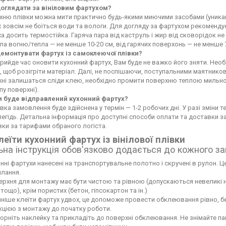
доглядати за вініловим фартухом?
ню плівки можна мити практично будь-якими миючими засобами (уникайте
 зовсім не боїться води та вологи. Для догляду за фартухом рекоменду
а досить термостійка. Гаряча пара від каструль і жир від сковорідок 
а вогню/тепла — не менше 10-20 см, від гарячих поверхонь — не менше 
демонтувати фартух із самоклеючої плівки?
рийде час оновити кухонний фартух, Вам буде не важко його зняти. Не
 щоб розігріти матеріал. Далі, не поспішаючи, поступальними маятников
хні залишаться сліди клею, необхідно промити поверхню теплою мильн
пу поверхні).
и буде відправлений кухонний фартух?
вка замовлення буде здійснена у термін — 1-2 робочих дні. У разі зміни
егідь. Детальна інформація про доступні способи оплати та доставки 
ки за тарифами обраного логіста.
леїти кухонний фартух із вінілової плівки
ьна інструкція обов'язково додається до кожного з
нні фартухи нанесені на транспортувальне полотно і скручені в рулон. Це
лання.
рхня для монтажу має бути чистою та рівною (допускаються невеликі нері
тощо), крім пористих (бетон, гіпсокартон та ін.)
ніше клеїти фартух удвох, це допоможе провести обклеювання рівно, б
кцією з монтажу до початку роботи.
орніть наклейку та прикладіть до поверхні обклеювання. Не знімайте па