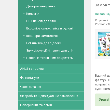
Замов 
Декоративні рейки
Килимки
Ви заощад
Отримайте
ПВХ панелі для стін
Pocket Z1
Екошкіра самоклейка в рулоні
Шпалери самоклейні
LVT плитка для підлоги
Звукоізоляційні панелі для стін
Панелі із тканинним покриттям
АКЦІЇ та новини
Вдалий де
Фотовідгуки
фартух.
П
яскраві, 
Часті питання
кухонними
Як зробити індивідуальне замовлення
Увага!
Повернення та обмін