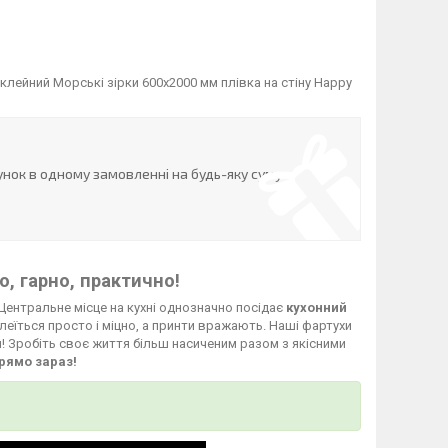
лейний Морські зірки 600х2000 мм плівка на стіну Happy
нок в одному замовленні на будь-яку суму
, гарно, практично!
Центральне місце на кухні однозначно посідає
кухонний
леїться просто і міцно, а принти вражають. Наші фартухи
й! Зробіть своє життя більш насиченим разом з якісними
рямо зараз!