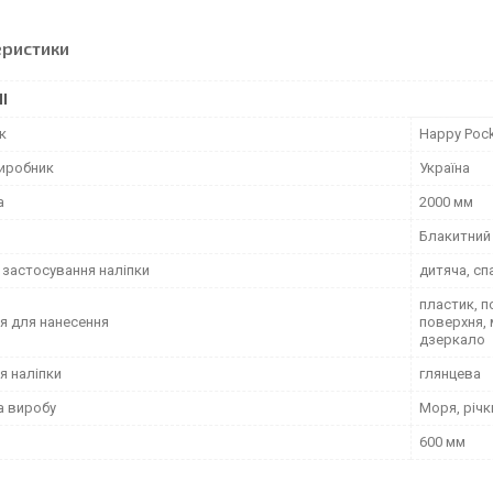
еристики
І
к
Happy Poc
виробник
Україна
а
2000 мм
Блакитний
 застосування наліпки
дитяча, сп
пластик, п
я для нанесення
поверхня, 
дзеркало
я наліпки
глянцева
а виробу
Моря, річк
600 мм