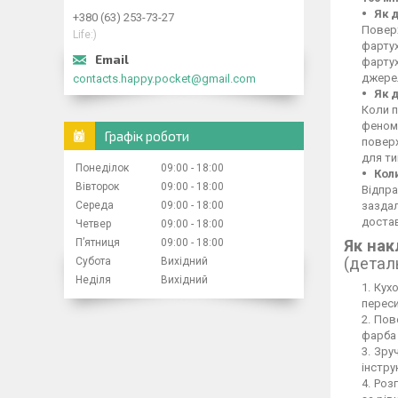
Як 
+380 (63) 253-73-27
Поверх
Life:)
фартух
фартух
джерел
contacts.happy.pocket@gmail.com
Як 
Коли п
феном,
Графік роботи
повер
для ти
Понеділок
09:00
18:00
Кол
Вівторок
09:00
18:00
Відпра
Середа
09:00
18:00
заздал
достав
Четвер
09:00
18:00
Пʼятниця
09:00
18:00
Як нак
(детал
Субота
Вихідний
Неділя
Вихідний
Кухо
переси
Пове
фарба 
Зруч
інстру
Розг