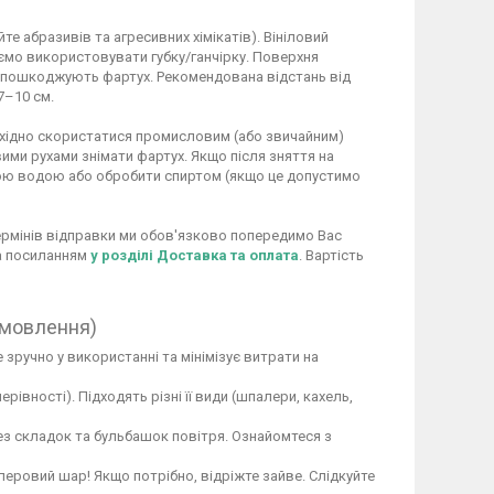
 абразивів та агресивних хімікатів). Вініловий
ємо використовувати губку/ганчірку. Поверхня
не пошкоджують фартух. Рекомендована відстань від
7–10 см.
обхідно скористатися промисловим (або звичайним)
ими рухами знімати фартух. Якщо після зняття на
ою водою або обробити спиртом (якщо це допустимо
 термінів відправки ми обов'язково попередимо Вас
за посиланням
у розділі Доставка та оплата
. Вартість
амовлення)
 зручно у використанні та мінімізує витрати на
вності). Підходять різні її види (шпалери, кахель,
ез складок та бульбашок повітря. Ознайомтеся з
перовий шар! Якщо потрібно, відріжте зайве. Слідкуйте