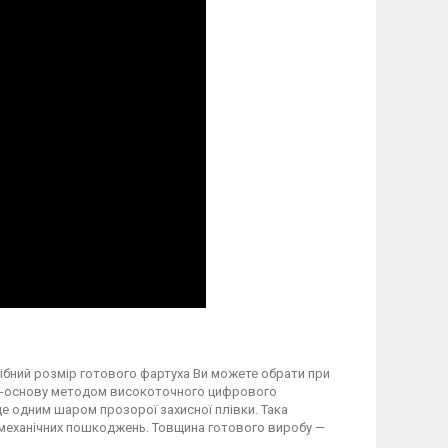
трібний розмір готового фартуха Ви можете обрати при
вку-основу методом високоточного цифрового
 одним шаром прозорої захисної плівки. Така
а механічних пошкоджень. Товщина готового виробу —