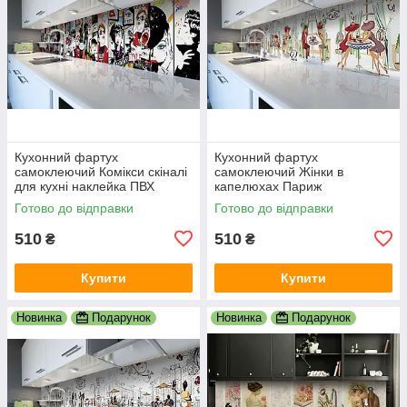
Кухонний фартух
Кухонний фартух
самоклеючий Комікси скіналі
самоклеючий Жінки в
для кухні наклейка ПВХ
капелюхах Париж
малюнок люди білий
мальований скіналі для кухні
Готово до відправки
Готово до відправки
600х2000 мм
наклейка ПВХ беж 600х2000
мм
510
510
₴
₴
Купити
Купити
Новинка
Подарунок
Новинка
Подарунок