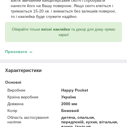
взяти звичайний канцелярський скотч і спробувати
нанести його на Вашу поверхню. Якщо скотч клеїться і
тримається 15-20 хв. і знімається без залишків поверхні,
то і наклейка буде служити надійно.
Обирайте тільки
якісні наклейки
та декор для дому прямо
зараз!
Приховати
Характеристики
Основні
Виробник
Happy Pocket
Країна виробник
Україна
Довжина
2000 мм
Колір
Бежевий
Область застосування
дитяча, спальня,
наліпки
передпокій, кухня, вітальня,
ванна, їдальня