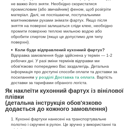
не важко його зняти. Необхідно скористатися
промисловим (або звичайним) феном, щоб розігріти
матеріал. Далі, не поспішаючи, поступальними
маятниковими рухами знімати фартух. Якщо після
зняття на поверхні залишаться сліди клею, необхідно
промити поверхню теплою мильною водою або
обробити спиртом (якщо це допустимо для типу
поверхні).
Коли буде відправлений кухонний фартух?
Відправка замовлення буде здійснена у термін — 1-2
робочих дні. У разі зміни термінів відправки ми
обов'язково попередимо Вас заздалегідь. Детальна
інформація про доступні способи оплати та доставки за
посиланням
у розділі Доставка та оплата
. Вартість
доставки за тарифами обраного логіста.
Як наклеїти кухонний фартух із вінілової
плівки
(детальна інструкція обов'язково
додається до кожного замовлення)
Кухонні фартухи нанесені на транспортувальне
полотно і скручені в рулон. Це зручно у використанні та