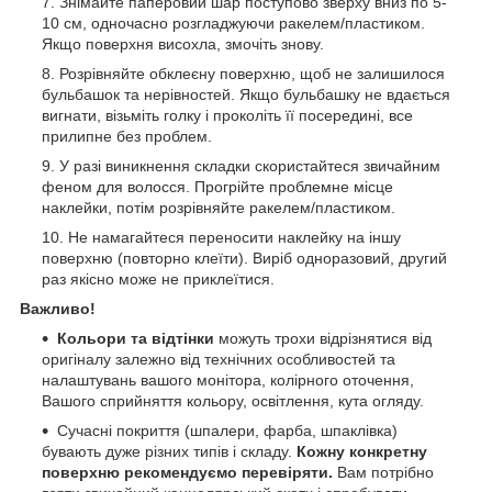
Знімайте паперовий шар поступово зверху вниз по 5-
10 см, одночасно розгладжуючи ракелем/пластиком.
Якщо поверхня висохла, змочіть знову.
Розрівняйте обклеєну поверхню, щоб не залишилося
бульбашок та нерівностей. Якщо бульбашку не вдається
вигнати, візьміть голку і проколіть її посередині, все
прилипне без проблем.
У разі виникнення складки скористайтеся звичайним
феном для волосся. Прогрійте проблемне місце
наклейки, потім розрівняйте ракелем/пластиком.
Не намагайтеся переносити наклейку на іншу
поверхню (повторно клеїти). Виріб одноразовий, другий
раз якісно може не приклеїтися.
Важливо!
Кольори та відтінки
можуть трохи відрізнятися від
оригіналу залежно від технічних особливостей та
налаштувань вашого монітора, колірного оточення,
Вашого сприйняття кольору, освітлення, кута огляду.
Сучасні покриття (шпалери, фарба, шпаклівка)
бувають дуже різних типів і складу.
Кожну конкретну
поверхню рекомендуємо перевіряти.
Вам потрібно