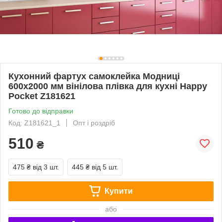
Кухонний фартух самоклейка Модниці
600х2000 мм вінілова плівка для кухні Happy
Pocket Z181621
Готово до відправки
Код: Z181621_1
Опт і роздріб
510
₴
475 ₴
від 3 шт.
445 ₴
від 5 шт.
Купити
або