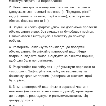
мінімізує витрати на пересилання.
Поверхня для монтажу має бути чистою та рівною
(допускаються невеликі нерівності). Підходять різні її
види (шпалери, кахель, фарба тощо), крім пористих
(бетон, гіпсокартон та ін.)
Зручніше клеїти фартух удвох, це допоможе провести
обклеювання рівно, без складок та бульбашок повітря.
Ознайомтеся з інструкцією з монтажу до початку
роботи.
Розгорніть наклейку та прикладіть до поверхні
обклеювання. Не знімайте паперовий шар! Якщо
потрібно, відріжте зайве. Слідкуйте за рівністю порізки,
щоб шви були непомітними.
Розрівняйте наклейку так, щоб уникнути перекосів та
«зморшок». Зафіксуйте наклейку по верхньому та
боковому краю малярним (паперовим) скотчем, щоб
було рівно.
Зніміть паперовий шар тільки з верхньої частини
наклейки (не знімайте весь папір одразу!), прикладіть
до поверхні, розгладжуючи ракелем/пластиком від
центру до країв.