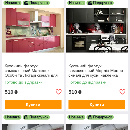
Новинка
Подарунок
Новинка
Подарунок
Кухонний фартух
Кухонний фартух
самоклеючий Малюнок
самоклеючий Мерлін Монро
Особи та Ліхтарі скіналі для
скіналі для кухні наклейка
кухні наклейка ПВХ люди
ПВХ дівчина люди чорний
Готово до відправки
Готово до відправки
зелений 600х2000 мм
600х2000 мм
510
510
₴
₴
Купити
Купити
Новинка
Подарунок
Новинка
Подарунок