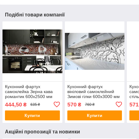
Подібні товари компанії
Кухонний фартух
Кухонний фартух
Кухо
самоклейка Зерна кава
вініловий самоклейний
само
романтик 600х2500 мм
Зимові гілки 600х3000 мм
стіл
вінілова плівка для кухні
плівка на стіну Happy
600х
444,50
570
571
₴
₴
635 ₴
760 ₴
Happy Pocket Z181446
Pocket Z181783
стін
Z18
Купити
Купити
Акційні пропозиції та новинки