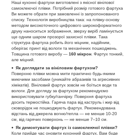
Наші кухонні фартухи виготовлені з якісної вінілової
самоклеючої плівки. Потрібний розмір готового фартуха
Ви можете обрати при замовленні із запропонованого
списку. Технологія виробництва така: на плівку-основу
методом високоточного цифрового широкоформатного
друку наноситься зображення, зверху виріб ламінується
ще одним шаром прозорої захисної плівки. Така
структура фартуха робить його міцним, надійним,
оберігає принт від вологи та механічних пошкоджень.
Товщина готового виробу —
160 мікрон
. Фартух тонкий,
але міцний.
Як доглядати за вініловим фартухом?
Поверхню плівки можна мити практично будь-якими
миючими засобами (уникайте абразивів та агресивних
хімікатів). Вініловий фартух зовсім не боїться води та
вологи. Для догляду за фартухом рекомендуємо
використовувати губку/ганчірку. Поверхня фартуха
досить термостійка. Гаряча пара від каструль і жир від
сковорідок не пошкоджують фартух. Рекомендована
відстань від джерела вогню/тепла — не менше 10-20
см, від гарячих поверхонь — не менше 7–10 см.
Як демонтувати фартух із самоклеючої плівки?
Коли прийде час оновити кухонний фартух, Вам буде