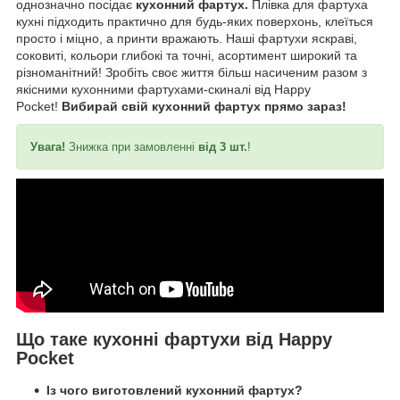
однозначно посідає
кухонний фартух.
Плівка для фартуха
кухні підходить практично для будь-яких поверхонь, клеїться
просто і міцно, а принти вражають. Наші фартухи яскраві,
соковиті, кольори глибокі та точні, асортимент широкий та
різноманітний! Зробіть своє життя більш насиченим разом з
якісними кухонними фартухами-скиналі від Happy
Pocket!
Вибирай свій кухонний фартух прямо зараз!
Увага!
Знижка при замовленні
від 3 шт.
!
Що таке кухонні фартухи від Happy
Pocket
Із чого виготовлений кухонний фартух?