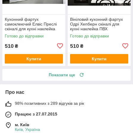
Кухонний фартух
Вініловий кухонний фартух
самоклеючий Елвіс Преслі
Одрі Хепберн скіналі для
скіналі для кухні наклейка
кухні наклейка ПВХ
ПВХ ретро співаки сірий
персонажі ретро Чорно-білий
Готово до відправки
Готово до відправки
600х2000 мм
600х2000 мм
510
510
₴
₴
Купити
Купити
Показати ще
Про нас
98% позитивних з 289 відгуків за рік
Працює з 27.07.2015
м. Київ
Київ, Україна