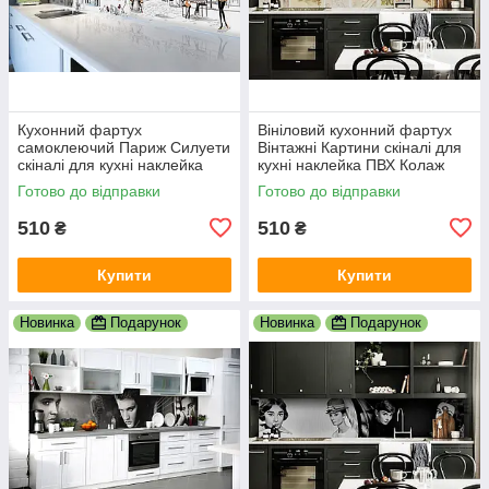
Кухонний фартух
Вініловий кухонний фартух
самоклеючий Париж Силуети
Вінтажні Картини скіналі для
скіналі для кухні наклейка
кухні наклейка ПВХ Колаж
ПВХ люди мальований
Люди Бежевий 600х2000 мм
Готово до відправки
Готово до відправки
вулиця 600х2000 мм
510
510
₴
₴
Купити
Купити
Новинка
Подарунок
Новинка
Подарунок