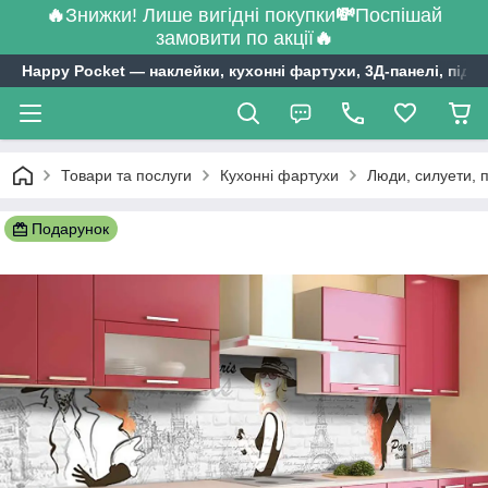
🔥
Знижки! Лише вигідні покупки
💸
Поспішай
замовити по акції
🔥
Happy Pocket ― наклейки, кухонні фартухи, 3Д-панелі, підл
Товари та послуги
Кухонні фартухи
Люди, силуети, 
Подарунок