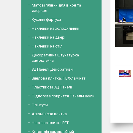
Матові плівки для вікон та
дзеркал
Кухонні фартухи
Наклейки на холодильник
Наклейки на двері
Наклейки на стіл
Декоративна штукатурка
самоклейна
3д Панелі Декоративні
Вінілова плитка, ПВХ-ламінат
Пластикові 3Д Панелі
Підлогове покриття Панелі-Пазли
Плінтуси
Алюмінієва плитка
Настінна плитка PET
Ковролін самоклейний