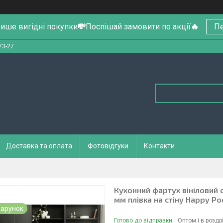
ише вигідні покупки
💸
Поспішай замовити по акції
🔥
Пе
73-27
Доставка та оплата
Фотовідгуки
Контакти
Кухонний фартух вініловий 
мм плівка на стіну Happy Po
арунок
Готово до відправки
Оптом і в роздр