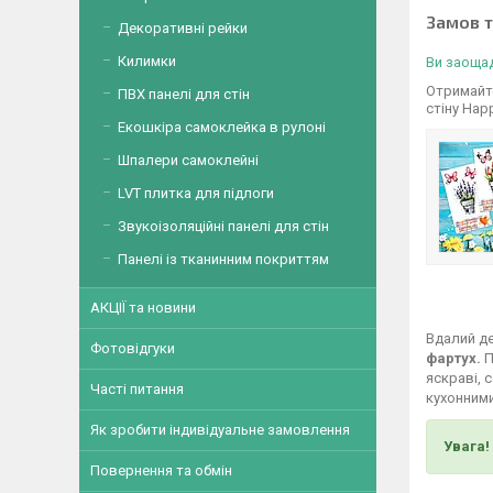
Замов 
Декоративні рейки
Килимки
Ви заощад
Отримайте
ПВХ панелі для стін
стіну Hap
Екошкіра самоклейка в рулоні
Шпалери самоклейні
LVT плитка для підлоги
Звукоізоляційні панелі для стін
Панелі із тканинним покриттям
АКЦІЇ та новини
Вдалий де
Фотовідгуки
фартух.
П
яскраві, 
Часті питання
кухонними
Як зробити індивідуальне замовлення
Увага!
Повернення та обмін