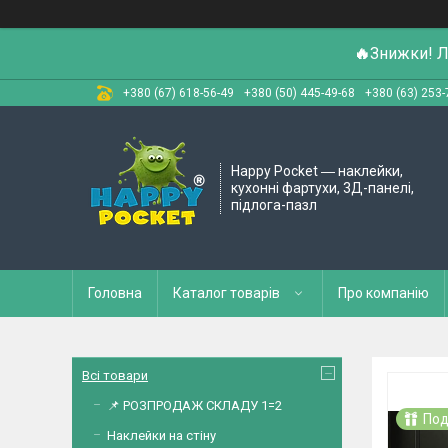
🔥
Знижки! Л
+380 (67) 618-56-49
+380 (50) 445-49-68
+380 (63) 253-
Happy Pocket ― наклейки,
кухонні фартухи, 3Д-панелі,
підлога-пазл
Головна
Каталог товарів
Про компанію
Всі товари
📌 РОЗПРОДАЖ СКЛАДУ 1=2
Под
Наклейки на стіну