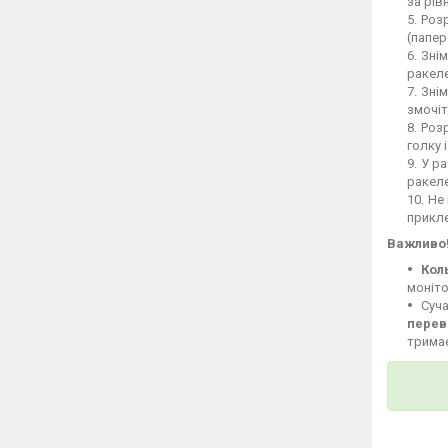
за рів
Розр
(папер
Знім
ракеле
Знім
змочіт
Розр
голку 
У ра
ракел
Не 
прикле
Важливо
Кол
моніто
Суча
перев
тримає