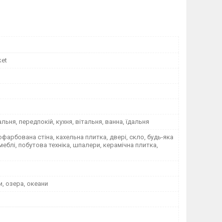
ket
альня, передпокій, кухня, вітальня, ванна, їдальня
офарбована стіна, кахельна плитка, двері, скло, будь-яка
меблі, побутова техніка, шпалери, керамічна плитка,
и, озера, океани