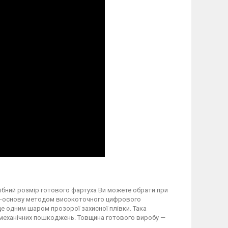
трібний розмір готового фартуха Ви можете обрати при
вку-основу методом високоточного цифрового
 одним шаром прозорої захисної плівки. Така
а механічних пошкоджень. Товщина готового виробу —