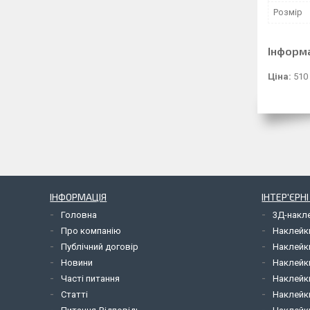
Розмір
Інформ
Ціна:
510
ІНФОРМАЦІЯ
ІНТЕР'ЄРН
Головна
3Д-накл
Про компанію
Наклейк
Публічний договір
Наклейк
Новини
Наклейк
Часті питання
Наклейк
Статті
Наклейки