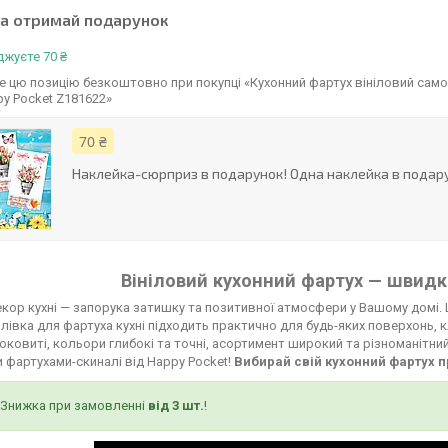
та отримай подарунок
жуєте 70 ₴
 цю позицію безкоштовно при покупці «Кухонний фартух вініловий само
py Pocket Z181622»
70 ₴
Наклейка-сюрприз в подарунок! Одна наклейка в подару
Вініловий кухонний фартух — швидко
кор кухні — запорука затишку та позитивної атмосфери у Вашому домі. 
лівка для фартуха кухні підходить практично для будь-яких поверхонь, к
соковиті, кольори глибокі та точні, асортимент широкий та різноманітни
 фартухами-скиналі від Happy Pocket!
Вибирай свій кухонний фартух п
Знижка при замовленні
від 3 шт.
!