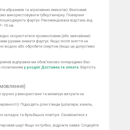
 абразивів та агресивних хімікатів). Вініловий
ємо використовувати губку/ганчірку. Поверхня
не пошкоджують фартух. Рекомендована відстань від
7–10 см.
обхідно скористатися промисловим (або звичайним)
ими рухами знімати фартух. Якщо після зняття на
ою водою або обробити спиртом (якщо це допустимо
 термінів відправки ми обов'язково попередимо Вас
за посиланням
у розділі Доставка та оплата
. Вартість
амовлення)
 зручно у використанні та мінімізує витрати на
вності). Підходять різні її види (шпалери, кахель,
ез складок та бульбашок повітря. Ознайомтеся з
перовий шар! Якщо потрібно, відріжте зайве. Слідкуйте