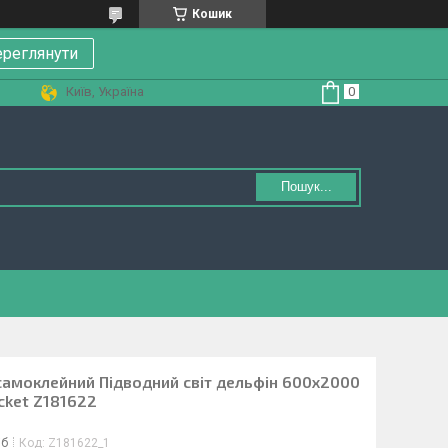
Кошик
реглянути
Київ, Україна
Пошук...
самоклейний Підводний світ дельфін 600х2000
cket Z181622
іб
Код:
Z181622_1