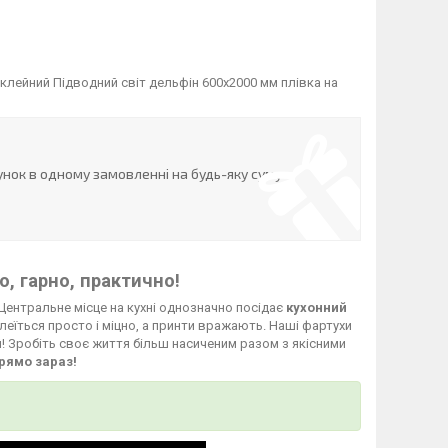
клейний Підводний світ дельфін 600х2000 мм плівка на
нок в одному замовленні на будь-яку суму
, гарно, практично!
Центральне місце на кухні однозначно посідає
кухонний
леїться просто і міцно, а принти вражають. Наші фартухи
й! Зробіть своє життя більш насиченим разом з якісними
рямо зараз!