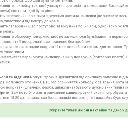
ністю порізки, щоб шви були непомітними.
івняйте наклейку так, щоб уникнути перекосів та «зморшок». Зафіксуй
овим) скотчем, щоб було рівно.
іть паперовий шар тільки з верхньої частини наклейки (не знімайте весь
м/пластиком від центру до країв.
айте паперовий шар поступово зверху вниз по 5-10 см, одночасно роз
ь знову.
івняйте обклеєну поверхню, щоб не залишилося бульбашок та нерівност
і проколіть її посередині, все прилипне без проблем.
зі виникнення складки скористайтеся звичайним феном для волосся. Пр
ем/пластиком.
намагайтеся переносити наклейку на іншу поверхню (повторно клеїти). 
їтися.
!
ьори та відтінки
можуть трохи відрізнятися від оригіналу залежно від 
ра, колірного оточення, Вашого сприйняття кольору, освітлення, кута о
сні покриття (шпалери, фарба, шпаклівка) бувають дуже різних типів і с
іряти.
Вам потрібно взяти звичайний канцелярський скотч і спробувати 
ться 15-20 хв. і знімається без залишків поверхні, то і наклейка буде сл
Обирайте тільки
якісні наклейки
та декор д