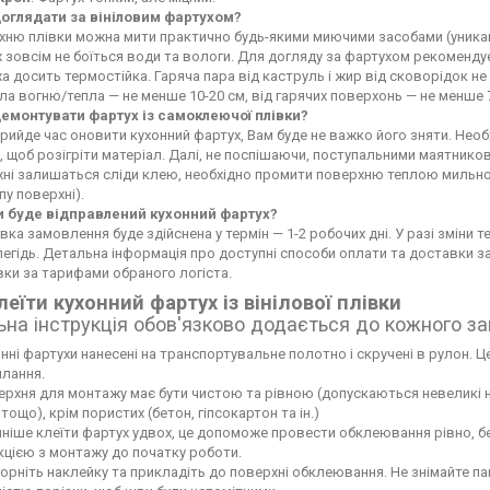
доглядати за вініловим фартухом?
ню плівки можна мити практично будь-якими миючими засобами (уникайте
 зовсім не боїться води та вологи. Для догляду за фартухом рекоменду
а досить термостійка. Гаряча пара від каструль і жир від сковорідок 
а вогню/тепла — не менше 10-20 см, від гарячих поверхонь — не менше 
демонтувати фартух із самоклеючої плівки?
рийде час оновити кухонний фартух, Вам буде не важко його зняти. Не
 щоб розігріти матеріал. Далі, не поспішаючи, поступальними маятников
хні залишаться сліди клею, необхідно промити поверхню теплою мильн
пу поверхні).
и буде відправлений кухонний фартух?
вка замовлення буде здійснена у термін — 1-2 робочих дні. У разі зміни
егідь. Детальна інформація про доступні способи оплати та доставки 
ки за тарифами обраного логіста.
леїти кухонний фартух із вінілової плівки
ьна інструкція обов'язково додається до кожного з
нні фартухи нанесені на транспортувальне полотно і скручені в рулон. Це
лання.
рхня для монтажу має бути чистою та рівною (допускаються невеликі нері
тощо), крім пористих (бетон, гіпсокартон та ін.)
ніше клеїти фартух удвох, це допоможе провести обклеювання рівно, б
кцією з монтажу до початку роботи.
орніть наклейку та прикладіть до поверхні обклеювання. Не знімайте па