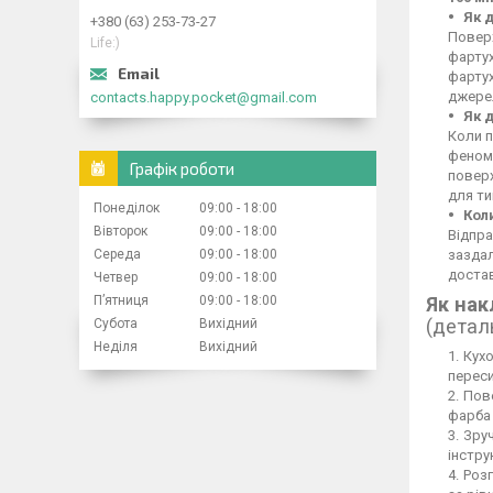
Як 
+380 (63) 253-73-27
Поверх
Life:)
фартух
фартух
джерел
contacts.happy.pocket@gmail.com
Як 
Коли п
феном,
Графік роботи
повер
для ти
Понеділок
09:00
18:00
Кол
Вівторок
09:00
18:00
Відпра
Середа
09:00
18:00
заздал
достав
Четвер
09:00
18:00
Пʼятниця
09:00
18:00
Як нак
(детал
Субота
Вихідний
Неділя
Вихідний
Кухо
переси
Пове
фарба 
Зруч
інстру
Розг