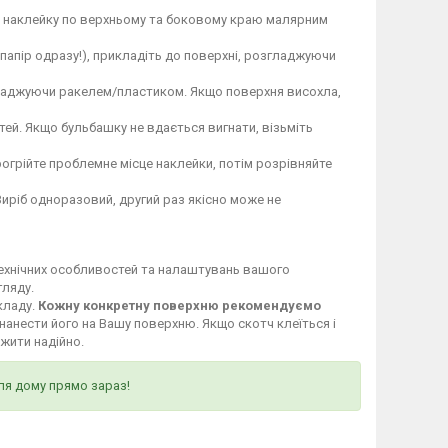
те наклейку по верхньому та боковому краю малярним
 папір одразу!), прикладіть до поверхні, розгладжуючи
гладжуючи ракелем/пластиком. Якщо поверхня висохла,
ей. Якщо бульбашку не вдається вигнати, візьміть
огрійте проблемне місце наклейки, потім розрівняйте
Виріб одноразовий, другий раз якісно може не
технічних особливостей та налаштувань вашого
гляду.
кладу.
Кожну конкретну поверхню рекомендуємо
нанести його на Вашу поверхню. Якщо скотч клеїться і
ужити надійно.
ля дому прямо зараз!