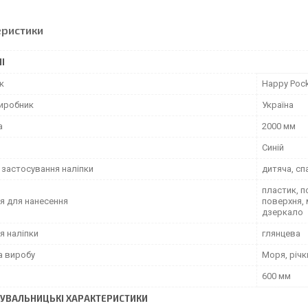
еристики
І
к
Happy Poc
виробник
Україна
а
2000 мм
Синій
 застосування наліпки
дитяча, сп
пластик, п
я для нанесення
поверхня, 
дзеркало
я наліпки
глянцева
а виробу
Моря, річк
600 мм
УВАЛЬНИЦЬКІ ХАРАКТЕРИСТИКИ