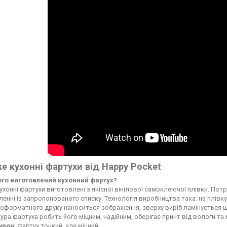
е кухонні фартухи від Happy Pocket
чого виготовлений кухонний фартух?
ухонні фартухи виготовлені з якісної вінілової самоклеючої плівки. По
енні із запропонованого списку. Технологія виробництва така: на плі
форматного друку наноситься зображення, зверху виріб ламінується ще
ура фартуха робить його міцним, надійним, оберігає принт від вологи т
ікрон
. Фартух тонкий, але міцний.