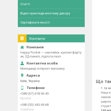
Статті
Відео-приклади монтажу декору
Сертифікати якості
Контакти
Happy Pocket ― наклейки, кухонні фарту
хи, 3Д-панелі, підлога-пазл
Менеджер інтернет-магазину
Що так
Київ, Україна
Із 
Наші к
+380 (67) 618-56-49
замовл
Kyivstar
широко
+380 (50) 445-49-68
структ
Vodafone
160 м