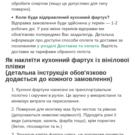
обробити спиртом (якщо це допустимо для типу
поверхні).
Коли буде відправлений кухонний фартух?
Відправка замовлення буде здійснена у термін — 1-2
робочих дні. У разі зміни термінів відправки ми
обов'язково попередимо Вас заздалегідь. Детальна
інформація про доступні способи оплати та доставки за
посиланням
у розділі Доставка та оплата
. Вартість
доставки за тарифами обраного логіста.
Як наклеїти кухонний фартух із вінілової
плівки
(детальна інструкція обов'язково
додається до кожного замовлення)
Кухонні фартухи нанесені на транспортувальне
полотно і скручені в рулон. Це зручно у використанні та
мінімізує витрати на пересилання.
Поверхня для монтажу має бути чистою та рівною
(допускаються невеликі нерівності). Підходять різні її
види (шпалери, кахель, фарба тощо), крім пористих
(бетон, гіпсокартон та ін.)
Зручніше клеїти фартух удвох, це допоможе провести