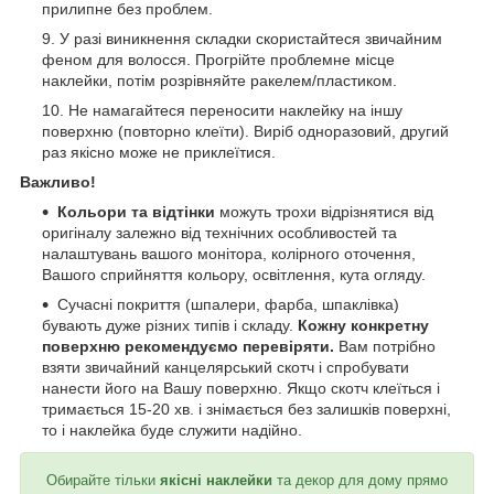
прилипне без проблем.
У разі виникнення складки скористайтеся звичайним
феном для волосся. Прогрійте проблемне місце
наклейки, потім розрівняйте ракелем/пластиком.
Не намагайтеся переносити наклейку на іншу
поверхню (повторно клеїти). Виріб одноразовий, другий
раз якісно може не приклеїтися.
Важливо!
Кольори та відтінки
можуть трохи відрізнятися від
оригіналу залежно від технічних особливостей та
налаштувань вашого монітора, колірного оточення,
Вашого сприйняття кольору, освітлення, кута огляду.
Сучасні покриття (шпалери, фарба, шпаклівка)
бувають дуже різних типів і складу.
Кожну конкретну
поверхню рекомендуємо перевіряти.
Вам потрібно
взяти звичайний канцелярський скотч і спробувати
нанести його на Вашу поверхню. Якщо скотч клеїться і
тримається 15-20 хв. і знімається без залишків поверхні,
то і наклейка буде служити надійно.
Обирайте тільки
якісні наклейки
та декор для дому прямо