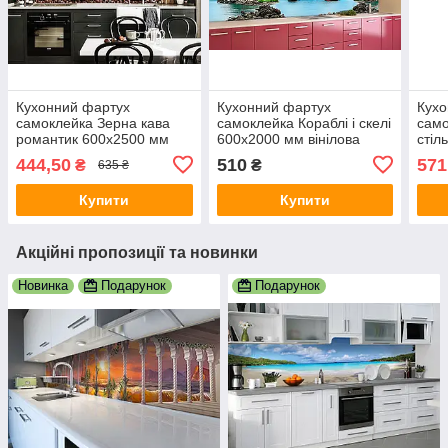
Кухонний фартух
Кухонний фартух
Кухо
самоклейка Зерна кава
самоклейка Кораблі і скелі
само
романтик 600х2500 мм
600х2000 мм вінілова
стіл
вінілова плівка для кухні
плівка для кухні Happy
600х
444,50
510
571
₴
₴
635 ₴
Happy Pocket Z181446
Pocket Z181478
стін
Z18
Купити
Купити
Акційні пропозиції та новинки
Новинка
Подарунок
Подарунок