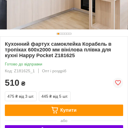
Кухонний фартух самоклейка Корабель в
тропіках 600х2000 мм вінілова плівка для
кухні Happy Pocket Z181625
Готово до відправки
Код: Z181625_1
Опт і роздріб
510
₴
475 ₴
від 3 шт.
445 ₴
від 5 шт.
Купити
або