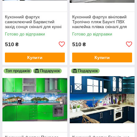
Кухонний фартух
Кухонний фартух вініловий
самоклеючий Барвистий
Тропічно пляж Баунті ПВХ
захід сонця скіналі для кухні
наклейка плівка скіналі для
наклейка ПВХ колони море
кухні блакитний 600х2000 мм
Готово до відправки
Готово до відправки
корабель 600х2000 мм
510
510
₴
₴
Купити
Купити
Топ продажів
Подарунок
Подарунок