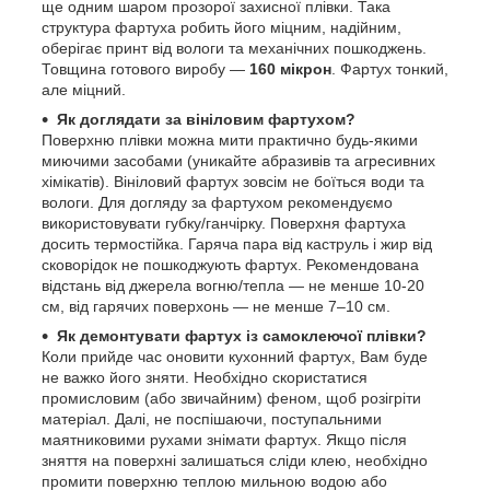
ще одним шаром прозорої захисної плівки. Така
структура фартуха робить його міцним, надійним,
оберігає принт від вологи та механічних пошкоджень.
Товщина готового виробу —
160 мікрон
. Фартух тонкий,
але міцний.
Як доглядати за вініловим фартухом?
Поверхню плівки можна мити практично будь-якими
миючими засобами (уникайте абразивів та агресивних
хімікатів). Вініловий фартух зовсім не боїться води та
вологи. Для догляду за фартухом рекомендуємо
використовувати губку/ганчірку. Поверхня фартуха
досить термостійка. Гаряча пара від каструль і жир від
сковорідок не пошкоджують фартух. Рекомендована
відстань від джерела вогню/тепла — не менше 10-20
см, від гарячих поверхонь — не менше 7–10 см.
Як демонтувати фартух із самоклеючої плівки?
Коли прийде час оновити кухонний фартух, Вам буде
не важко його зняти. Необхідно скористатися
промисловим (або звичайним) феном, щоб розігріти
матеріал. Далі, не поспішаючи, поступальними
маятниковими рухами знімати фартух. Якщо після
зняття на поверхні залишаться сліди клею, необхідно
промити поверхню теплою мильною водою або