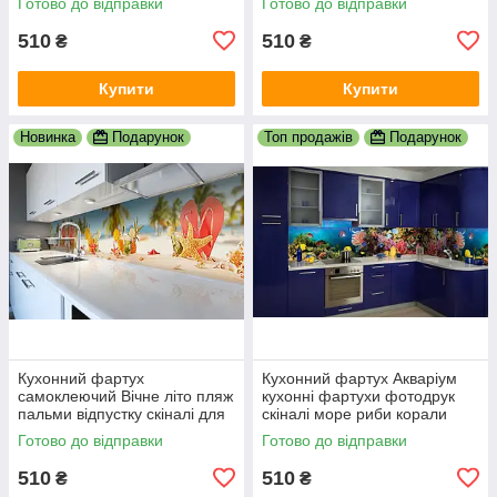
Готово до відправки
Готово до відправки
600х2000 мм
510
510
₴
₴
Купити
Купити
Новинка
Подарунок
Топ продажів
Подарунок
Кухонний фартух
Кухонний фартух Акваріум
самоклеючий Вічне літо пляж
кухонні фартухи фотодрук
пальми відпустку скіналі для
скіналі море риби корали
кухні наклейка ПВХ беж
600х2000 мм
Готово до відправки
Готово до відправки
600х2000 мм
510
510
₴
₴