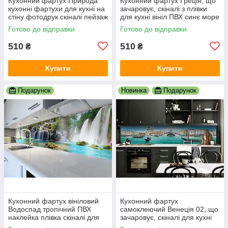
Кухонний фартух Природа
Кухонний фартух Греція, що
кухонні фартухи для кухні на
зачаровує, скіналі з плівки
стіну фотодрук скіналі пейзаж
для кухні вініл ПВХ синє море
600х2000 мм
білі будинки 600х2000 мм
Готово до відправки
Готово до відправки
510
510
₴
₴
Купити
Купити
Подарунок
Новинка
Подарунок
Кухонний фартух вініловий
Кухонний фартух
Водоспад тропічний ПВХ
самоклеючий Венеція 02, що
наклейка плівка скіналі для
зачаровує, скіналі для кухні
кухні блакитний 600х2000 мм
наклейка ПВХ гондоли