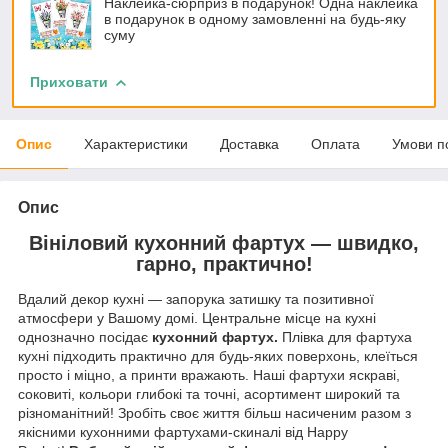
Наклейка-сюрприз в подарунок! Одна наклейка
в подарунок в одному замовленні на будь-яку
суму
Приховати
Опис
Характеристики
Доставка
Оплата
Умови п
Опис
Вініловий кухонний фартух — швидко,
гарно, практично!
Вдалий декор кухні — запорука затишку та позитивної
атмосфери у Вашому домі. Центральне місце на кухні
однозначно посідає
кухонний фартух.
Плівка для фартуха
кухні підходить практично для будь-яких поверхонь, клеїться
просто і міцно, а принти вражають. Наші фартухи яскраві,
соковиті, кольори глибокі та точні, асортимент широкий та
різноманітний! Зробіть своє життя більш насиченим разом з
якісними кухонними фартухами-скиналі від Happy