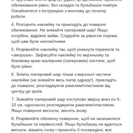
обклеювання рівно, без складок та бульбашок повітря.
Ознайомтеся з інструкцією з монтажу до початку
роботи.
Розгорніть наклейку та прикладіть до поверхні
обклеювання. Не знімайте паперовий шар! Якщо
потрібно, відріжте зайве. Слідкуйте за рівністю порізки,
щоб шви були непомітними.
Розрівняйте наклейку так, щоб уникнути перекосів та
«зморшок». Зафіксуйте наклейку по верхньому та
боковому краю малярним (паперовим) скотчем, щоб
було рівно.
Зніміть паперовий шар тільки з верхньої частини
наклейки (не знімайте весь папір одразу!), прикладіть
до поверхні, розгладжуючи ракелем/пластиком від
центру до країв.
Знімайте паперовий шар поступово зверху вниз по 5-
10 см, одночасно розгладжуючи ракелем/пластиком.
Якщо поверхня висохла, змочіть знову.
Розрівняйте обклеєну поверхню, щоб не залишилося
бульбашок та нерівностей. Якщо бульбашку не вдається
вигнати, візьміть голку і проколіть її посередині, все