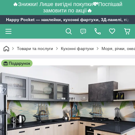
🔥
Знижки! Лише вигідні покупки
💸
Поспішай
замовити по акції
🔥
Happy Pocket ― наклейки, кухонні фартухи, 3Д-панелі, підл
Товари та послуги
Кухонні фартухи
Моря, річки, оке
Подарунок