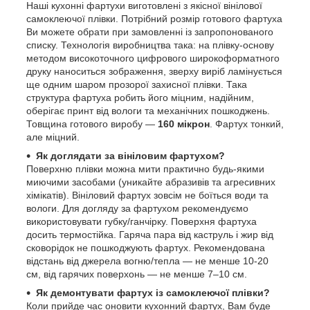
Наші кухонні фартухи виготовлені з якісної вінілової
самоклеючої плівки. Потрібний розмір готового фартуха
Ви можете обрати при замовленні із запропонованого
списку. Технологія виробництва така: на плівку-основу
методом високоточного цифрового широкоформатного
друку наноситься зображення, зверху виріб ламінується
ще одним шаром прозорої захисної плівки. Така
структура фартуха робить його міцним, надійним,
оберігає принт від вологи та механічних пошкоджень.
Товщина готового виробу —
160 мікрон
. Фартух тонкий,
але міцний.
Як доглядати за вініловим фартухом?
Поверхню плівки можна мити практично будь-якими
миючими засобами (уникайте абразивів та агресивних
хімікатів). Вініловий фартух зовсім не боїться води та
вологи. Для догляду за фартухом рекомендуємо
використовувати губку/ганчірку. Поверхня фартуха
досить термостійка. Гаряча пара від каструль і жир від
сковорідок не пошкоджують фартух. Рекомендована
відстань від джерела вогню/тепла — не менше 10-20
см, від гарячих поверхонь — не менше 7–10 см.
Як демонтувати фартух із самоклеючої плівки?
Коли прийде час оновити кухонний фартух, Вам буде