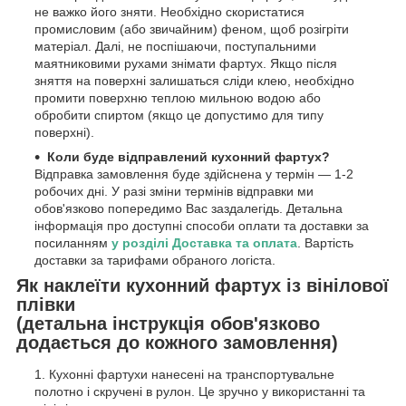
не важко його зняти. Необхідно скористатися
промисловим (або звичайним) феном, щоб розігріти
матеріал. Далі, не поспішаючи, поступальними
маятниковими рухами знімати фартух. Якщо після
зняття на поверхні залишаться сліди клею, необхідно
промити поверхню теплою мильною водою або
обробити спиртом (якщо це допустимо для типу
поверхні).
Коли буде відправлений кухонний фартух?
Відправка замовлення буде здійснена у термін — 1-2
робочих дні. У разі зміни термінів відправки ми
обов'язково попередимо Вас заздалегідь. Детальна
інформація про доступні способи оплати та доставки за
посиланням
у розділі Доставка та оплата
. Вартість
доставки за тарифами обраного логіста.
Як наклеїти кухонний фартух із вінілової
плівки
(детальна інструкція обов'язково
додається до кожного замовлення)
Кухонні фартухи нанесені на транспортувальне
полотно і скручені в рулон. Це зручно у використанні та