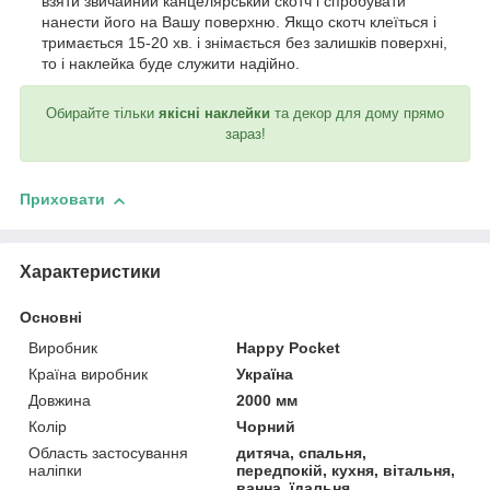
взяти звичайний канцелярський скотч і спробувати
нанести його на Вашу поверхню. Якщо скотч клеїться і
тримається 15-20 хв. і знімається без залишків поверхні,
то і наклейка буде служити надійно.
Обирайте тільки
якісні наклейки
та декор для дому прямо
зараз!
Приховати
Характеристики
Основні
Виробник
Happy Pocket
Країна виробник
Україна
Довжина
2000 мм
Колір
Чорний
Область застосування
дитяча, спальня,
наліпки
передпокій, кухня, вітальня,
ванна, їдальня