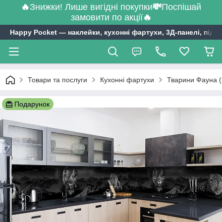
🔥
Знижки! Лише вигідні покупки
💸
Поспішай
замовити по акції
🔥
Happy Pocket ― наклейки, кухонні фартухи, 3Д-панелі, підл
Товари та послуги
Кухонні фартухи
Тварини Фауна (
Подарунок