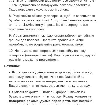
Знімайте паперовий шар поступово зверху вниз по 5-
10 см, одночасно розгладжуючи ракелем/пластиком.
Якщо поверхня висохла, змочіть знову.
Розрівняйте обклеєну поверхню, щоб не залишилося
бульбашок та нерівностей. Якщо бульбашку не вдається
вигнати, візьміть голку і проколіть її посередині, все
прилипне без проблем.
У разі виникнення складки скористайтеся звичайним
феном для волосся. Прогрійте проблемне місце
наклейки, потім розрівняйте ракелем/пластиком.
Не намагайтеся переносити наклейку на іншу
поверхню (повторно клеїти). Виріб одноразовий, другий
раз якісно може не приклеїтися.
Важливо!
Кольори та відтінки
можуть трохи відрізнятися від
оригіналу залежно від технічних особливостей та
налаштувань вашого монітора, колірного оточення,
Вашого сприйняття кольору, освітлення, кута огляду.
Сучасні покриття (шпалери, фарба, шпаклівка)
бувають дуже різних типів і складу.
Кожну конкретну
поверхню рекомендуємо перевіряти.
Вам потрібно