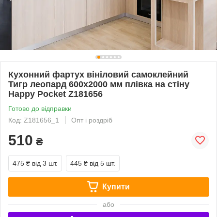
Кухонний фартух вініловий самоклейний
Тигр леопард 600х2000 мм плівка на стіну
Happy Pocket Z181656
Готово до відправки
Код: Z181656_1
Опт і роздріб
510
₴
475 ₴
від 3 шт.
445 ₴
від 5 шт.
Купити
або