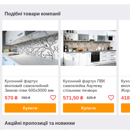
Подібні товари компанії
Кухонний фартух
Кухонний фартух ПВХ
Кухо
вініловий самоклейний
самоклейка Азулежу
віні
Зимові гілки 600х3000 мм
стільники печворк
Жор
плівка на стіну Happy
600х2500 мм плівка на
мм п
570
571,50
418
₴
₴
760 ₴
635 ₴
Pocket Z181783
стіну Happy Pocket
Pock
Z183671
Купити
Купити
Акційні пропозиції та новинки