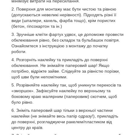
мінімізує витрати на пересилання.
Поверхня для монтажу має бути чистою та рівною
(допускаються невеликі нерівності). Підходять різні її
види (шпалери, кахель, фарба тощо), крім пористих
(бетон, гіпсокартон та ін.)
Зручніше клеїти фартух удвох, це допоможе провести
обклеювання рівно, без складок та бульбашок повітря.
Ознайомтеся з інструкцією з монтажу до початку
роботи.
Розгорніть наклейку та прикладіть до поверхні
обклеювання. Не знімайте паперовий шар! Якщо
потрібно, відріжте зайве. Слідкуйте за рівністю порізки,
щоб шви були непомітними.
Розрівняйте наклейку так, щоб уникнути перекосів та
«зморшок». Зафіксуйте наклейку по верхньому та
боковому краю малярним (паперовим) скотчем, щоб
було рівно.
Зніміть паперовий шар тільки з верхньої частини
наклейки (не знімайте весь папір одразу!), прикладіть
до поверхні, розгладжуючи ракелем/пластиком від
центру до країв.