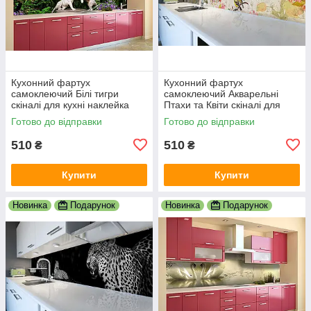
Кухонний фартух
Кухонний фартух
самоклеючий Білі тигри
самоклеючий Акварельні
скіналі для кухні наклейка
Птахи та Квіти скіналі для
ПВХ тварини зелений
кухні наклейка ПВХ бежевий
Готово до відправки
Готово до відправки
600х2000 мм
600х2000 мм
510
510
₴
₴
Купити
Купити
Новинка
Подарунок
Новинка
Подарунок