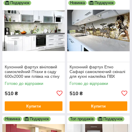
Подарунок
Новинка
Подарунок
Кухонний фартух вініловий
Кухонний фартух Етно
самоклейний Птахи в саду
Сафарі самоклеючий скіналі
600х2000 мм плівка на стіну
для кухні наклейка ПВХ
Happy Pocket Z181429
слони зебри Африка
Готово до відправки
Готово до відправки
600х2000 мм
510
510
₴
₴
Купити
Купити
Новинка
Подарунок
Топ продажів
Подарунок