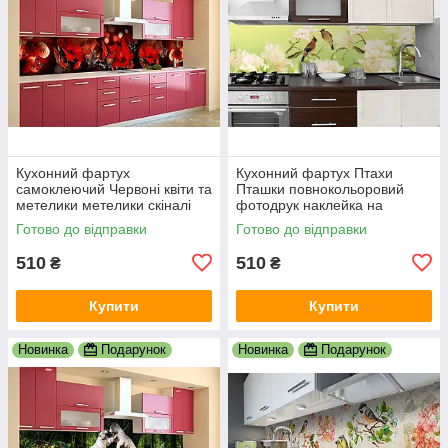
Кухонний фартух
Кухонний фартух Птахи
самоклеючий Червоні квіти та
Пташки повнокольоровий
метелики метелики скіналі
фотодрук наклейка на
для кухні наклейка ПВХ
стінову панель для кухні
Готово до відправки
Готово до відправки
600х2000 мм
природа 600х2000 мм
510
510
₴
₴
Купити
Купити
Новинка
Подарунок
Новинка
Подарунок