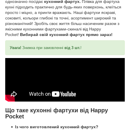
однозначно посідає
кухонний фартух.
Плівка для фартуха
кухні підходить практично для будь-яких поверхонь, клеїться
просто і міцно, а принти вражають. Наші фартухи яскраві,
соковиті, кольори глибокі та точні, асортимент широкий та
різноманітний! Зробіть своє життя більш насиченим разом з
якісними кухонними фартухами-скиналі від Happy
Pocket!
Вибирай свій кухонний фартух прямо зараз!
Увага!
Знижка при замовленні
від 3 шт.
!
Що таке кухонні фартухи від Happy
Pocket
Із чого виготовлений кухонний фартух?