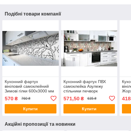
Подібні товари компанії
Кухонний фартух
Кухонний фартух ПВХ
Кухо
вініловий самоклейний
самоклейка Азулежу
віні
Зимові гілки 600х3000 мм
стільники печворк
Жор
плівка на стіну Happy
600х2500 мм плівка на
мм п
570
571,50
418
₴
₴
760 ₴
635 ₴
Pocket Z181783
стіну Happy Pocket
Pock
Z183671
Купити
Купити
Акційні пропозиції та новинки