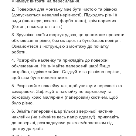
мінімізує витрати на пересилання.
Поверхня для монтажу має бути чистою та рівною
(допускаються невеликі нерівності). Підходять різні її
види (шпалери, кахель, фарба тощо), крім пористих
(бетон, гіпсокартон та ін.)
Зручніше клеїти фартух удвох, це допоможе провести
обклеювання рівно, без складок та бульбашок повітря.
Ознайомтеся з інструкцією з монтажу до початку
роботи.
Розгорніть наклейку та прикладіть до поверхні
обклеювання. Не знімайте паперовий шар! Якщо
потрібно, відріжте зайве. Слідкуйте за рівністю порізки,
щоб шви були непомітними.
Розрівняйте наклейку так, щоб уникнути перекосів та
«зморшок». Зафіксуйте наклейку по верхньому та
боковому краю малярним (паперовим) скотчем, щоб
було рівно.
Зніміть паперовий шар тільки з верхньої частини
наклейки (не знімайте весь папір одразу!), прикладіть
до поверхні, розгладжуючи ракелем/пластиком від
центру до країв.