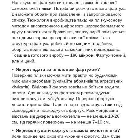
Наші кухонні фартухи виготовлені з якісної вінілової
самоклеючої плівки. Потрібний розмір готового фартуха
Ви можете обрати при замовленні із запропонованого
списку. Технологія виробництва така: на плівку-основу
методом високоточного цифрового широкоформатного
друку наноситься зображення, зверху виріб ламінується
ще одним шаром прозорої захисної плівки. Така
структура фартуха робить його міцним, надійним,
оберігає принт від вологи та механічних пошкоджень.
Товщина готового виробу —
160 мікрон
. Фартух тонкий,
але міцний.
Як доглядати за вініловим фартухом?
Поверхню плівки можна мити практично будь-якими
миючими засобами (уникайте абразивів та агресивних
хімікатів). Вініловий фартух зовсім не боїться води та
вологи. Для догляду за фартухом рекомендуємо
використовувати губку/ганчірку. Поверхня фартуха
досить термостійка. Гаряча пара від каструль і жир від
сковорідок не пошкоджують фартух. Рекомендована
відстань від джерела вогню/тепла — не менше 10-20
см, від гарячих поверхонь — не менше 7–10 см.
Як демонтувати фартух із самоклеючої плівки?
Коли прийде час оновити кухонний фартух, Вам буде