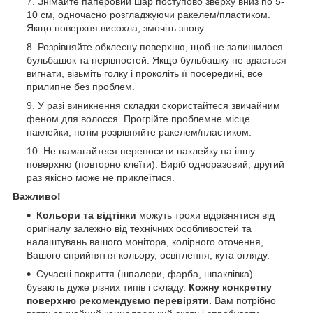
Знімайте паперовий шар поступово зверху вниз по 5-
10 см, одночасно розгладжуючи ракелем/пластиком.
Якщо поверхня висохла, змочіть знову.
Розрівняйте обклеєну поверхню, щоб не залишилося
бульбашок та нерівностей. Якщо бульбашку не вдається
вигнати, візьміть голку і проколіть її посередині, все
прилипне без проблем.
У разі виникнення складки скористайтеся звичайним
феном для волосся. Прогрійте проблемне місце
наклейки, потім розрівняйте ракелем/пластиком.
Не намагайтеся переносити наклейку на іншу
поверхню (повторно клеїти). Виріб одноразовий, другий
раз якісно може не приклеїтися.
Важливо!
Кольори та відтінки
можуть трохи відрізнятися від
оригіналу залежно від технічних особливостей та
налаштувань вашого монітора, колірного оточення,
Вашого сприйняття кольору, освітлення, кута огляду.
Сучасні покриття (шпалери, фарба, шпаклівка)
бувають дуже різних типів і складу.
Кожну конкретну
поверхню рекомендуємо перевіряти.
Вам потрібно