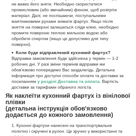
не важко його зняти. Необхідно скористатися
промисловим (або звичайним) феном, щоб розігріти
матеріал. Далі, не поспішаючи, поступальними
маятниковими рухами знімати фартух. Якщо після
зняття на поверхні залишаться сліди клею, необхідно
промити поверхню теплою мильною водою або
обробити спиртом (якщо це допустимо для типу
поверхні).
Коли буде відправлений кухонний фартух?
Відправка замовлення буде здійснена у термін — 1-2
робочих дні. У разі зміни термінів відправки ми
обов'язково попередимо Вас заздалегідь. Детальна
інформація про доступні способи оплати та доставки за
посиланням
у розділі Доставка та оплата
. Вартість
доставки за тарифами обраного логіста.
Як наклеїти кухонний фартух із вінілової
плівки
(детальна інструкція обов'язково
додається до кожного замовлення)
Кухонні фартухи нанесені на транспортувальне
полотно і скручені в рулон. Це зручно у використанні та