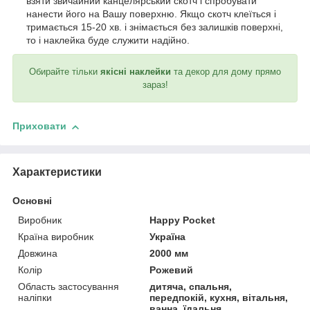
взяти звичайний канцелярський скотч і спробувати
нанести його на Вашу поверхню. Якщо скотч клеїться і
тримається 15-20 хв. і знімається без залишків поверхні,
то і наклейка буде служити надійно.
Обирайте тільки
якісні наклейки
та декор для дому прямо
зараз!
Приховати
Характеристики
Основні
Виробник
Happy Pocket
Країна виробник
Україна
Довжина
2000 мм
Колір
Рожевий
Область застосування
дитяча, спальня,
наліпки
передпокій, кухня, вітальня,
ванна, їдальня