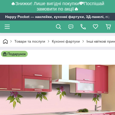
🔥
Знижки! Лише вигідні покупки
💸
Поспішай
замовити по акції
🔥
Happy Pocket ― наклейки, кухонні фартухи, 3Д-панелі, підл
Товари та послуги
Кухонні фартухи
Інші квіткові при
Подарунок