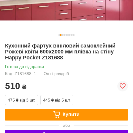
Кухонний фартух вініловий самоклейний
Рожеві квіти 600х2000 мм плівка на стіну
Happy Pocket Z181688
Готово до відправки
Код: Z181688_1
Опт і роздріб
510
₴
475 ₴
від 3 шт.
445 ₴
від 5 шт.
Купити
або