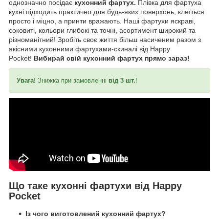
однозначно посідає
кухонний фартух.
Плівка для фартуха
кухні підходить практично для будь-яких поверхонь, клеїться
просто і міцно, а принти вражають. Наші фартухи яскраві,
соковиті, кольори глибокі та точні, асортимент широкий та
різноманітний! Зробіть своє життя більш насиченим разом з
якісними кухонними фартухами-скиналі від Happy
Pocket!
Вибирай свій кухонний фартух прямо зараз!
Увага!
Знижка при замовленні
від 3 шт.
!
Що таке кухонні фартухи від Happy
Pocket
Із чого виготовлений кухонний фартух?