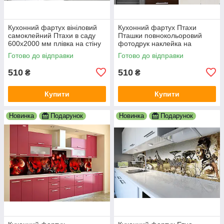
Кухонний фартух вініловий
Кухонний фартух Птахи
самоклейний Птахи в саду
Пташки повнокольоровий
600х2000 мм плівка на стіну
фотодрук наклейка на
Happy Pocket Z181429
стінову панель для кухні
Готово до відправки
Готово до відправки
природа 600х2000 мм
510
510
₴
₴
Купити
Купити
Новинка
Подарунок
Новинка
Подарунок