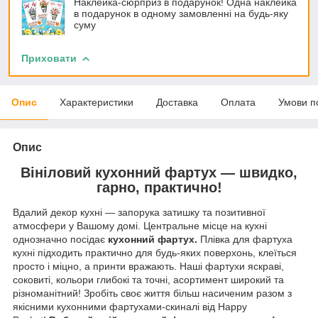
Наклейка-сюрприз в подарунок! Одна наклейка
в подарунок в одному замовленні на будь-яку
суму
Приховати
Опис
Характеристики
Доставка
Оплата
Умови п
Опис
Вініловий кухонний фартух — швидко,
гарно, практично!
Вдалий декор кухні — запорука затишку та позитивної
атмосфери у Вашому домі. Центральне місце на кухні
однозначно посідає
кухонний фартух.
Плівка для фартуха
кухні підходить практично для будь-яких поверхонь, клеїться
просто і міцно, а принти вражають. Наші фартухи яскраві,
соковиті, кольори глибокі та точні, асортимент широкий та
різноманітний! Зробіть своє життя більш насиченим разом з
якісними кухонними фартухами-скиналі від Happy