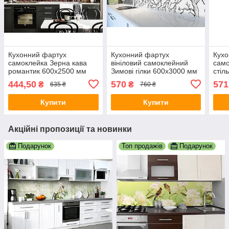
Кухонний фартух
Кухонний фартух
Кухо
самоклейка Зерна кава
вініловий самоклейний
само
романтик 600х2500 мм
Зимові гілки 600х3000 мм
стіл
вінілова плівка для кухні
плівка на стіну Happy
600х
444,50
570
571
₴
₴
635 ₴
760 ₴
Happy Pocket Z181446
Pocket Z181783
стін
Z18
Купити
Купити
Акційні пропозиції та новинки
Подарунок
Топ продажів
Подарунок