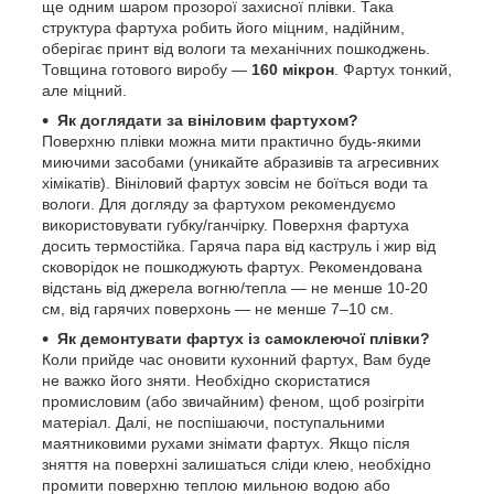
ще одним шаром прозорої захисної плівки. Така
структура фартуха робить його міцним, надійним,
оберігає принт від вологи та механічних пошкоджень.
Товщина готового виробу —
160 мікрон
. Фартух тонкий,
але міцний.
Як доглядати за вініловим фартухом?
Поверхню плівки можна мити практично будь-якими
миючими засобами (уникайте абразивів та агресивних
хімікатів). Вініловий фартух зовсім не боїться води та
вологи. Для догляду за фартухом рекомендуємо
використовувати губку/ганчірку. Поверхня фартуха
досить термостійка. Гаряча пара від каструль і жир від
сковорідок не пошкоджують фартух. Рекомендована
відстань від джерела вогню/тепла — не менше 10-20
см, від гарячих поверхонь — не менше 7–10 см.
Як демонтувати фартух із самоклеючої плівки?
Коли прийде час оновити кухонний фартух, Вам буде
не важко його зняти. Необхідно скористатися
промисловим (або звичайним) феном, щоб розігріти
матеріал. Далі, не поспішаючи, поступальними
маятниковими рухами знімати фартух. Якщо після
зняття на поверхні залишаться сліди клею, необхідно
промити поверхню теплою мильною водою або