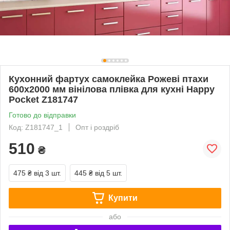
Кухонний фартух самоклейка Рожеві птахи
600х2000 мм вінілова плівка для кухні Happy
Pocket Z181747
Готово до відправки
Код: Z181747_1
Опт і роздріб
510
₴
475 ₴
від 3 шт.
445 ₴
від 5 шт.
Купити
або