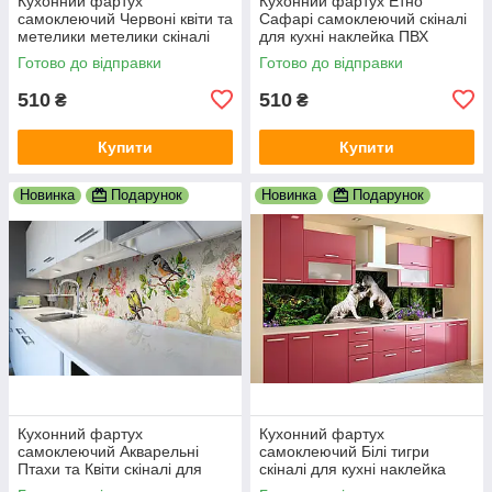
Кухонний фартух
Кухонний фартух Етно
самоклеючий Червоні квіти та
Сафарі самоклеючий скіналі
метелики метелики скіналі
для кухні наклейка ПВХ
для кухні наклейка ПВХ
слони зебри Африка
Готово до відправки
Готово до відправки
600х2000 мм
600х2000 мм
510
510
₴
₴
Купити
Купити
Новинка
Подарунок
Новинка
Подарунок
Кухонний фартух
Кухонний фартух
самоклеючий Акварельні
самоклеючий Білі тигри
Птахи та Квіти скіналі для
скіналі для кухні наклейка
кухні наклейка ПВХ бежевий
ПВХ тварини зелений