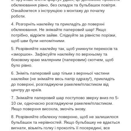
обклеювання рівно, без складок та бульбашок повітря.
Ознайомтеся з інструкцією з монтажу до початку
роботи.
Розгорніть наклейку та прикладіть до поверхні
обклеювання. Не знімайте паперовий шар! Якщо
потрібно, відріжте зайве. Слідкуйте за рівністю порізки,
щоб шви були непомітними.
Розрівняйте наклейку так, щоб уникнути перекосів та
«зморшок». Зафіксуйте наклейку по верхньому та
боковому краю малярним (паперовим) скотчем, щоб
було рівно.
Зніміть паперовий шар тільки з верхньої частини
наклейки (не знімайте весь папір одразу!), прикладіть
до поверхні, розгладжуючи ракелем/пластиком від
центру до країв.
Знімайте паперовий шар поступово зверху вниз по 5-
10 см, одночасно розгладжуючи ракелем/пластиком.
Якщо поверхня висохла, змочіть знову.
Розрівняйте обклеєну поверхню, щоб не залишилося
бульбашок та нерівностей. Якщо бульбашку не вдається
вигнати, візьміть голку і проколіть її посередині, все