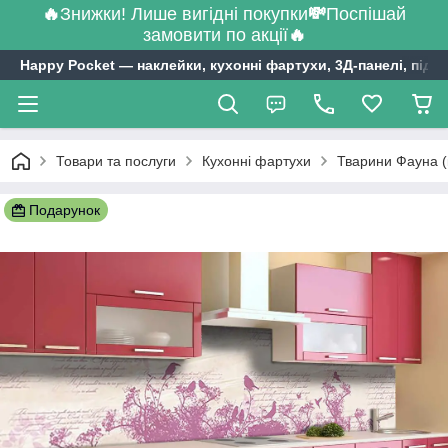
🔥
Знижки! Лише вигідні покупки
💸
Поспішай
замовити по акції
🔥
Happy Pocket ― наклейки, кухонні фартухи, 3Д-панелі, підл
Товари та послуги
Кухонні фартухи
Тварини Фауна (
Подарунок