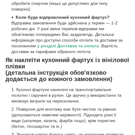
обробити спиртом (якщо це допустимо для типу
поверхні).
Коли буде відправлений кухонний фартух?
Відправка замовлення буде здійснена у термін — 1-2
робочих дні. У разі зміни термінів відправки ми
обов'язково попередимо Вас заздалегідь. Детальна
інформація про доступні способи оплати та доставки за
посиланням
у розділі Доставка та оплата
. Вартість
доставки за тарифами обраного логіста.
Як наклеїти кухонний фартух із вінілової
плівки
(детальна інструкція обов'язково
додається до кожного замовлення)
Кухонні фартухи нанесені на транспортувальне
полотно і скручені в рулон. Це зручно у використанні та
мінімізує витрати на пересилання.
Поверхня для монтажу має бути чистою та рівною
(допускаються невеликі нерівності). Підходять різні її
види (шпалери, кахель, фарба тощо), крім пористих
(бетон, гіпсокартон та ін.)
Зручніше клеїти фартух удвох, це допоможе провести