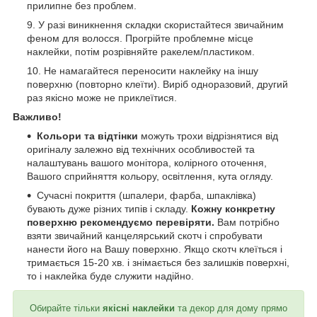
прилипне без проблем.
У разі виникнення складки скористайтеся звичайним
феном для волосся. Прогрійте проблемне місце
наклейки, потім розрівняйте ракелем/пластиком.
Не намагайтеся переносити наклейку на іншу
поверхню (повторно клеїти). Виріб одноразовий, другий
раз якісно може не приклеїтися.
Важливо!
Кольори та відтінки
можуть трохи відрізнятися від
оригіналу залежно від технічних особливостей та
налаштувань вашого монітора, колірного оточення,
Вашого сприйняття кольору, освітлення, кута огляду.
Сучасні покриття (шпалери, фарба, шпаклівка)
бувають дуже різних типів і складу.
Кожну конкретну
поверхню рекомендуємо перевіряти.
Вам потрібно
взяти звичайний канцелярський скотч і спробувати
нанести його на Вашу поверхню. Якщо скотч клеїться і
тримається 15-20 хв. і знімається без залишків поверхні,
то і наклейка буде служити надійно.
Обирайте тільки
якісні наклейки
та декор для дому прямо