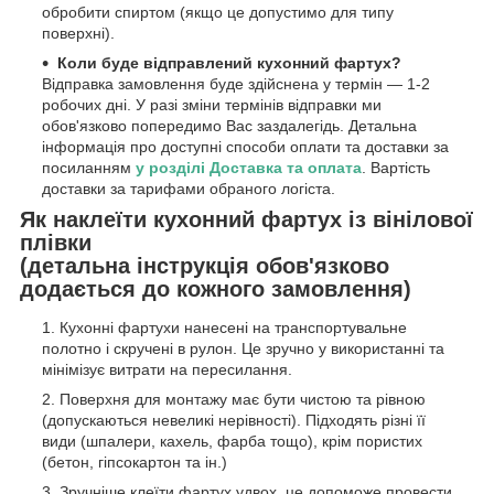
обробити спиртом (якщо це допустимо для типу
поверхні).
Коли буде відправлений кухонний фартух?
Відправка замовлення буде здійснена у термін — 1-2
робочих дні. У разі зміни термінів відправки ми
обов'язково попередимо Вас заздалегідь. Детальна
інформація про доступні способи оплати та доставки за
посиланням
у розділі Доставка та оплата
. Вартість
доставки за тарифами обраного логіста.
Як наклеїти кухонний фартух із вінілової
плівки
(детальна інструкція обов'язково
додається до кожного замовлення)
Кухонні фартухи нанесені на транспортувальне
полотно і скручені в рулон. Це зручно у використанні та
мінімізує витрати на пересилання.
Поверхня для монтажу має бути чистою та рівною
(допускаються невеликі нерівності). Підходять різні її
види (шпалери, кахель, фарба тощо), крім пористих
(бетон, гіпсокартон та ін.)
Зручніше клеїти фартух удвох, це допоможе провести