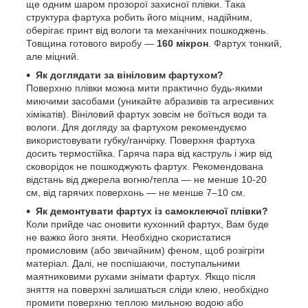
ще одним шаром прозорої захисної плівки. Така
структура фартуха робить його міцним, надійним,
оберігає принт від вологи та механічних пошкоджень.
Товщина готового виробу —
160 мікрон
. Фартух тонкий,
але міцний.
Як доглядати за вініловим фартухом?
Поверхню плівки можна мити практично будь-якими
миючими засобами (уникайте абразивів та агресивних
хімікатів). Вініловий фартух зовсім не боїться води та
вологи. Для догляду за фартухом рекомендуємо
використовувати губку/ганчірку. Поверхня фартуха
досить термостійка. Гаряча пара від каструль і жир від
сковорідок не пошкоджують фартух. Рекомендована
відстань від джерела вогню/тепла — не менше 10-20
см, від гарячих поверхонь — не менше 7–10 см.
Як демонтувати фартух із самоклеючої плівки?
Коли прийде час оновити кухонний фартух, Вам буде
не важко його зняти. Необхідно скористатися
промисловим (або звичайним) феном, щоб розігріти
матеріал. Далі, не поспішаючи, поступальними
маятниковими рухами знімати фартух. Якщо після
зняття на поверхні залишаться сліди клею, необхідно
промити поверхню теплою мильною водою або