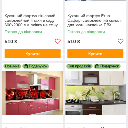
Кухонний фартух вініловий
Кухонний фартух Етно
самоклейний Птахи в саду
Сафарі самоклеючий скіналі
600х2000 мм плівка на стіну
для кухні наклейка ПВХ
Happy Pocket Z181429
слони зебри Африка
Готово до відправки
Готово до відправки
600х2000 мм
510
510
₴
₴
Купити
Купити
Новинка
Подарунок
Топ продажів
Подарунок