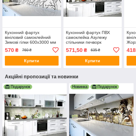
Кухонний фартух
Кухонний фартух ПВХ
Кухо
вініловий самоклейний
самоклейка Азулежу
віні
Зимові гілки 600х3000 мм
стільники печворк
Жор
плівка на стіну Happy
600х2500 мм плівка на
мм п
570
571,50
418
₴
₴
760 ₴
635 ₴
Pocket Z181783
стіну Happy Pocket
Pock
Z183671
Купити
Купити
Акційні пропозиції та новинки
Подарунок
Новинка
Подарунок