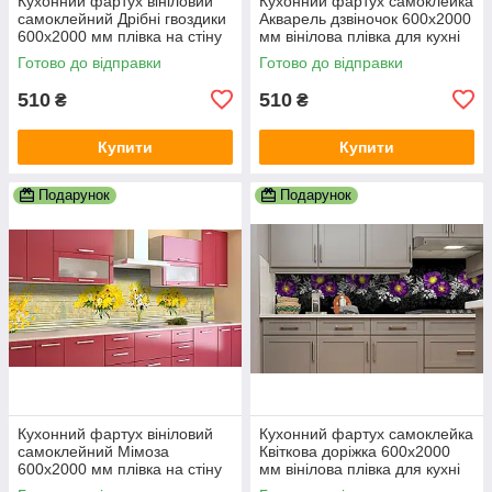
Кухонний фартух вініловий
Кухонний фартух самоклейка
самоклейний Дрібні гвоздики
Акварель дзвіночок 600х2000
600х2000 мм плівка на стіну
мм вінілова плівка для кухні
Happy Pocket Z185052
Happy Pocket Z184113
Готово до відправки
Готово до відправки
510
510
₴
₴
Купити
Купити
Подарунок
Подарунок
Кухонний фартух вініловий
Кухонний фартух самоклейка
самоклейний Мімоза
Квіткова доріжка 600х2000
600х2000 мм плівка на стіну
мм вінілова плівка для кухні
Happy Pocket Z181507
Happy Pocket Z182396