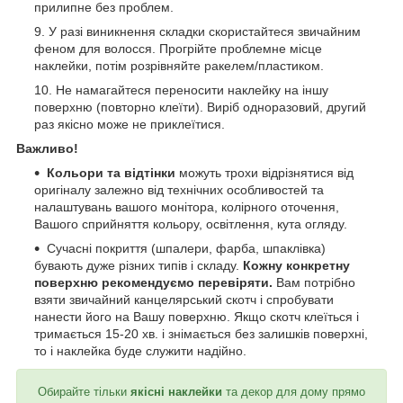
прилипне без проблем.
У разі виникнення складки скористайтеся звичайним
феном для волосся. Прогрійте проблемне місце
наклейки, потім розрівняйте ракелем/пластиком.
Не намагайтеся переносити наклейку на іншу
поверхню (повторно клеїти). Виріб одноразовий, другий
раз якісно може не приклеїтися.
Важливо!
Кольори та відтінки
можуть трохи відрізнятися від
оригіналу залежно від технічних особливостей та
налаштувань вашого монітора, колірного оточення,
Вашого сприйняття кольору, освітлення, кута огляду.
Сучасні покриття (шпалери, фарба, шпаклівка)
бувають дуже різних типів і складу.
Кожну конкретну
поверхню рекомендуємо перевіряти.
Вам потрібно
взяти звичайний канцелярський скотч і спробувати
нанести його на Вашу поверхню. Якщо скотч клеїться і
тримається 15-20 хв. і знімається без залишків поверхні,
то і наклейка буде служити надійно.
Обирайте тільки
якісні наклейки
та декор для дому прямо