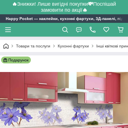
🔥
Знижки! Лише вигідні покупки
💸
Поспішай
замовити по акції
🔥
Happy Pocket ― наклейки, кухонні фартухи, 3Д-панелі, підл
Товари та послуги
Кухонні фартухи
Інші квіткові при
Подарунок