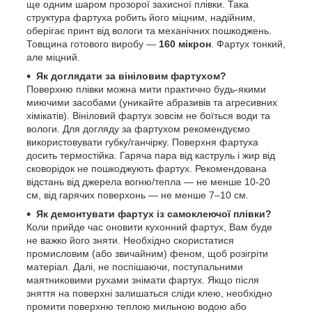
ще одним шаром прозорої захисної плівки. Така
структура фартуха робить його міцним, надійним,
оберігає принт від вологи та механічних пошкоджень.
Товщина готового виробу —
160 мікрон
. Фартух тонкий,
але міцний.
Як доглядати за вініловим фартухом?
Поверхню плівки можна мити практично будь-якими
миючими засобами (уникайте абразивів та агресивних
хімікатів). Вініловий фартух зовсім не боїться води та
вологи. Для догляду за фартухом рекомендуємо
використовувати губку/ганчірку. Поверхня фартуха
досить термостійка. Гаряча пара від каструль і жир від
сковорідок не пошкоджують фартух. Рекомендована
відстань від джерела вогню/тепла — не менше 10-20
см, від гарячих поверхонь — не менше 7–10 см.
Як демонтувати фартух із самоклеючої плівки?
Коли прийде час оновити кухонний фартух, Вам буде
не важко його зняти. Необхідно скористатися
промисловим (або звичайним) феном, щоб розігріти
матеріал. Далі, не поспішаючи, поступальними
маятниковими рухами знімати фартух. Якщо після
зняття на поверхні залишаться сліди клею, необхідно
промити поверхню теплою мильною водою або