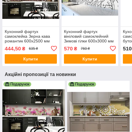
Кухонний фартух
Кухонний фартух
Кухо
самоклейка Зерна кава
вініловий самоклейний
само
романтик 600х2500 мм
Зимові гілки 600х3000 мм
буто
вінілова плівка для кухні
плівка на стіну Happy
віні
444,50
570
510
₴
₴
635 ₴
760 ₴
Happy Pocket Z181446
Pocket Z181783
Happ
Купити
Купити
Акційні пропозиції та новинки
Подарунок
Подарунок