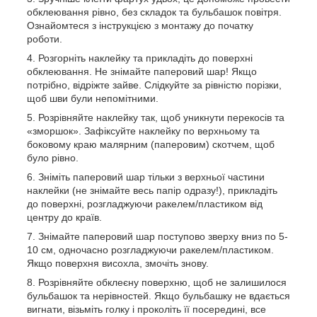
обклеювання рівно, без складок та бульбашок повітря.
Ознайомтеся з інструкцією з монтажу до початку
роботи.
Розгорніть наклейку та прикладіть до поверхні
обклеювання. Не знімайте паперовий шар! Якщо
потрібно, відріжте зайве. Слідкуйте за рівністю порізки,
щоб шви були непомітними.
Розрівняйте наклейку так, щоб уникнути перекосів та
«зморшок». Зафіксуйте наклейку по верхньому та
боковому краю малярним (паперовим) скотчем, щоб
було рівно.
Зніміть паперовий шар тільки з верхньої частини
наклейки (не знімайте весь папір одразу!), прикладіть
до поверхні, розгладжуючи ракелем/пластиком від
центру до країв.
Знімайте паперовий шар поступово зверху вниз по 5-
10 см, одночасно розгладжуючи ракелем/пластиком.
Якщо поверхня висохла, змочіть знову.
Розрівняйте обклеєну поверхню, щоб не залишилося
бульбашок та нерівностей. Якщо бульбашку не вдається
вигнати, візьміть голку і проколіть її посередині, все