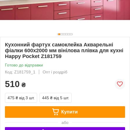
Кухонний фартух самоклейка Акварельні
фіалки 600х2000 мм вінілова плівка для кухні
Happy Pocket Z181759
Готово до відправки
Код: Z181759_1
Опт і роздріб
510
₴
475 ₴
від 3 шт.
445 ₴
від 5 шт.
Купити
або