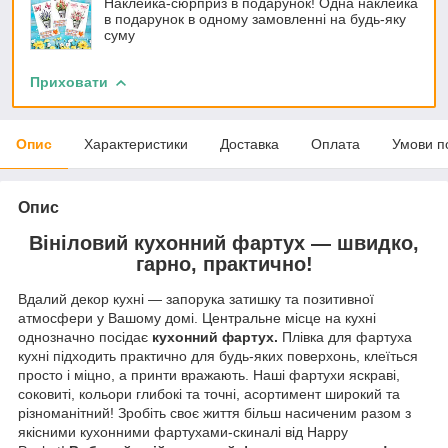
Наклейка-сюрприз в подарунок! Одна наклейка
в подарунок в одному замовленні на будь-яку
суму
Приховати
Опис
Характеристики
Доставка
Оплата
Умови п
Опис
Вініловий кухонний фартух — швидко,
гарно, практично!
Вдалий декор кухні — запорука затишку та позитивної
атмосфери у Вашому домі. Центральне місце на кухні
однозначно посідає
кухонний фартух.
Плівка для фартуха
кухні підходить практично для будь-яких поверхонь, клеїться
просто і міцно, а принти вражають. Наші фартухи яскраві,
соковиті, кольори глибокі та точні, асортимент широкий та
різноманітний! Зробіть своє життя більш насиченим разом з
якісними кухонними фартухами-скиналі від Happy