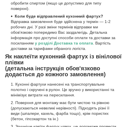
обробити спиртом (якщо це допустимо для типу
поверхні).
Коли буде відправлений кухонний фартух?
Відправка замовлення буде здійснена у термін — 1-2
робочих дні. У разі зміни термінів відправки ми
обов'язково попередимо Вас заздалегідь. Детальна
інформація про доступні способи оплати та доставки за
посиланням
у розділі Доставка та оплата
. Вартість
доставки за тарифами обраного логіста.
Як наклеїти кухонний фартух із вінілової
плівки
(детальна інструкція обов'язково
додається до кожного замовлення)
Кухонні фартухи нанесені на транспортувальне
полотно і скручені в рулон. Це зручно у використанні та
мінімізує витрати на пересилання.
Поверхня для монтажу має бути чистою та рівною
(допускаються невеликі нерівності). Підходять різні її
види (шпалери, кахель, фарба тощо), крім пористих
(бетон, гіпсокартон та ін.)
Зручніше клеїти фартух удвох, це допоможе провести