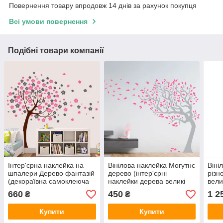
Повернення товару впродовж 14 днів за рахунок покупця
Всі умови повернення
Подібні товари компанії
Інтер'єрна наклейка на
Вінілова наклейка Могутнє
Віні
шпалери Дерево фантазій
дерево (інтер'єрні
різн
(декораївна самоклеюча
наклейки дерева великі
вели
плівка для стін) матова
декор стін) матова
на с
660
450
1 2
₴
₴
2260х1500 мм
840х1000 мм
126
Купити
Купити