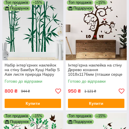
Топ продажів
–15%
Топ продажів
–15%
Подарунок
Подарунок
Набір інтер'єрних наклейок
Інтер'єрна наклейка на стіну
на стіну Бамбук Кущі Набір S
Дерево кохання
Азія листя природа Happy
1018х1176мм (пташки серце
Pocket Темно-зелений
завитки) Happy Pocket
Готово до відправки
Готово до відправки
матовий
Коричневий матовий
800
950
₴
₴
944 ₴
1 121 ₴
Купити
Купити
Топ продажів
–15%
Топ продажів
–15%
Подарунок
Подарунок