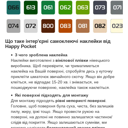
Що таке інтер'єрні самоклеючі наклейки від
Happy Pocket
З чого зроблена наклейка
Наклейки виготовлені з
вінілової плівки
німецького
виробника. Щоб перевірити, чи триматиметься
наклейка на Вашій поверхні, спробуйте десь у куточку
приклеїти шматочок звичайного скотчу. Якщо він добре
клеїться, не відпадає 15-20 хв. і знімається, не
пошкоджуючи поверхню, наклейка також наклеїться.
Які поверхні підходять для монтажу
Для монтажу підходять
рівні непористі поверхні
.
Головне, щоб поверхня була суха, чиста, без залишків
пилу, жиру, іржі тощо. Якщо провести рукою на
поверхні, на долоні не повинно залишатися частинок/
слідів від покриття. Якщо залишаються сумніви, ми
можемо надіслати
безкоштовний зразок плівки