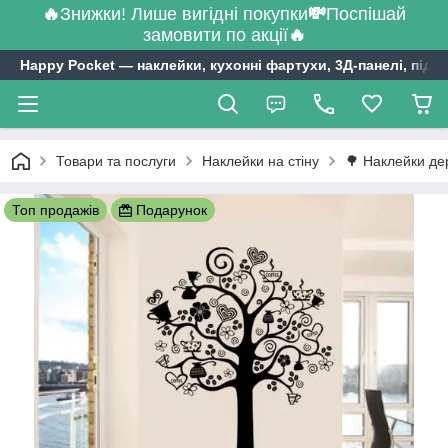
🔥
Знижки! Лише вигідні покупки
💸
Поспішай
замовити по акції
🔥
Happy Pocket ― наклейки, кухонні фартухи, 3Д-панелі, підл
Товари та послуги
Наклейки на стіну
🌳 Наклейки де
Топ продажів
Подарунок