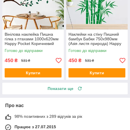
Вінілова наклейка Пишна
Наклейки на стіну Пишний
гілка з птахами 1000х620мм
бамбук Бабки 750х980мм
Happy Pocket Коричневий
(Азія листя природа) Happy
Темно-зелене листя матовий
Pocket Зелений матовий
Готово до відправки
Готово до відправки
450
450
₴
₴
531 ₴
531 ₴
Купити
Купити
Показати ще
Про нас
98% позитивних з 289 відгуків за рік
Працює з 27.07.2015