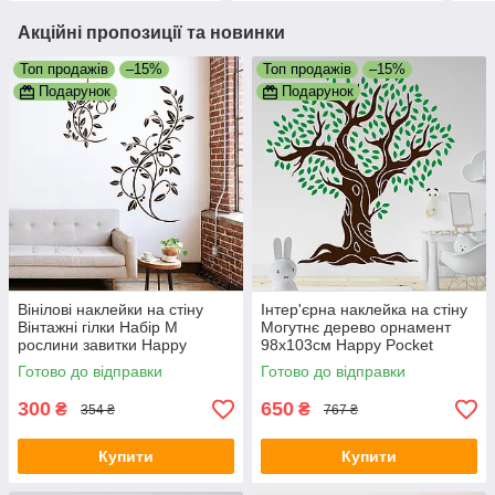
Акційні пропозиції та новинки
Топ продажів
–15%
Топ продажів
–15%
Подарунок
Подарунок
Вінілові наклейки на стіну
Інтер'єрна наклейка на стіну
Вінтажні гілки Набір М
Могутнє дерево орнамент
рослини завитки Happy
98х103см Happy Pocket
Pocket декор матова
Коричневий Зелене листя
Готово до відправки
Готово до відправки
Коричневий
матовий
300
650
₴
₴
354 ₴
767 ₴
Купити
Купити