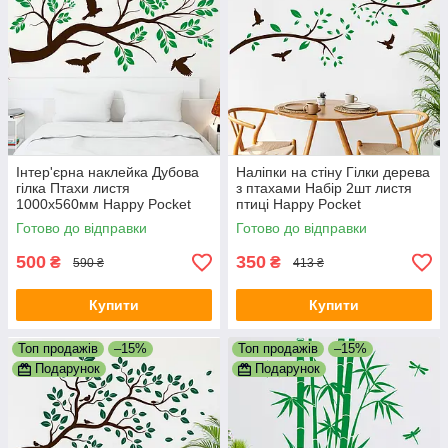
Інтер'єрна наклейка Дубова
Наліпки на стіну Гілки дерева
гілка Птахи листя
з птахами Набір 2шт листя
1000х560мм Happy Pocket
птиці Happy Pocket
Коричневий Зелене листя
Коричневий Зелене листя
Готово до відправки
Готово до відправки
матовий
матовий
500
350
₴
₴
590 ₴
413 ₴
Купити
Купити
Топ продажів
–15%
Топ продажів
–15%
Подарунок
Подарунок