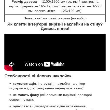
Розмір дерева
—
1100х1500 мм (великий завиток на
верхівці дерева — 165х175 мм, кавове зернятко — 32х23
мм, велика квітка — 125х120 мм).
Поверхня:
матова/глянцева (на вибір)
Як клеїти інтер'єрні вирізні наклейки на стіну?
Дивись відео!
Особливості вінілових наклейок
комплектація
: інструкція, наклейка та стікер-
подарунок (для тренування перед монтажем);
не мають фону
(всі елементи вирізані, прозорої
основи немає);
одноразові
(передбачено одне оклеювання,