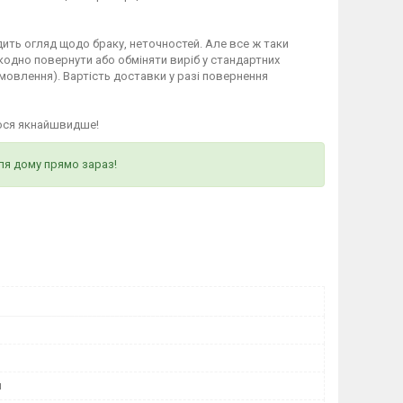
ить огляд щодо браку, неточностей. Але все ж таки
кодно повернути або обміняти виріб у стандартних
мовлення). Вартість доставки у разі повернення
ося якнайшвидше!
ля дому прямо зараз!
я