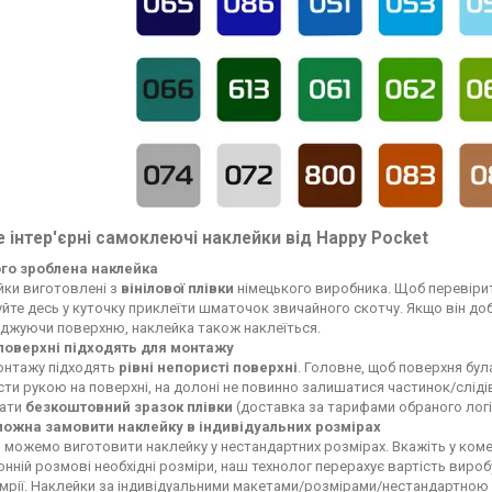
 інтер'єрні самоклеючі наклейки від Happy Pocket
ого зроблена наклейка
йки виготовлені з
вінілової плівки
німецького виробника. Щоб перевірит
йте десь у куточку приклеїти шматочок звичайного скотчу. Якщо він добре
джуючи поверхню, наклейка також наклеїться.
 поверхні підходять для монтажу
онтажу підходять
рівні непористі поверхні
. Головне, щоб поверхня була
ти рукою на поверхні, на долоні не повинно залишатися частинок/слід
лати
безкоштовний зразок плівки
(доставка за тарифами обраного логі
можна замовити наклейку в індивідуальних розмірах
и можемо виготовити наклейку у нестандартних розмірах. Вкажіть у ком
нній розмові необхідні розміри, наш технолог перерахує вартість вироб
 мрії. Наклейки за індивідуальними макетами/розмірами/нестандартно