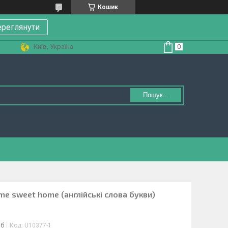
Кошик
реглянути
Київ, Україна
Пошук...
me sweet home (англійські слова букви)
іб
Код:
U10377-1