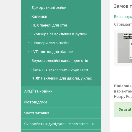
Замов 
Декоративні рейки
Килимки
Ви заощад
Отримайте
ПВХ панелі для стін
Екошкіра самоклейка в рулоні
Шпалери самоклейні
LVT плитка для підлоги
Звукоізоляційні панелі для стін
Панелі із тканинним покриттям
👨🎓 Наклейки для школи, у клас
Вінілові
варіантам
АКЦІЇ та новини
Happy Poc
Фотовідгуки
Увага!
Часті питання
Як зробити індивідуальне замовлення