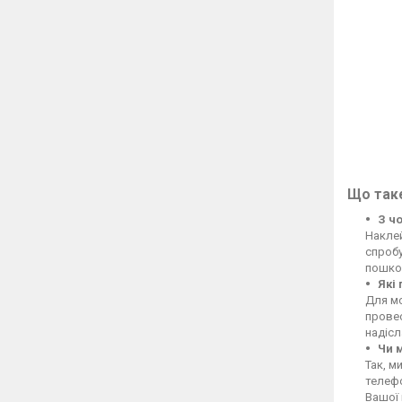
Що таке
З ч
Накле
спробу
пошко
Які
Для м
провес
надіс
Чи 
Так, м
телефо
Вашої