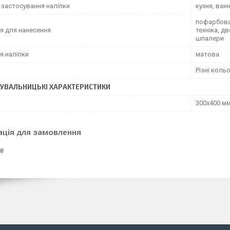
 застосування наліпки
кухня, ван
пофарбован
я для нанесення
техніка, д
шпалери
я наліпки
матова
Різні коль
УВАЛЬНИЦЬКІ ХАРАКТЕРИСТИКИ
300x400 м
ація для замовлення
 ₴