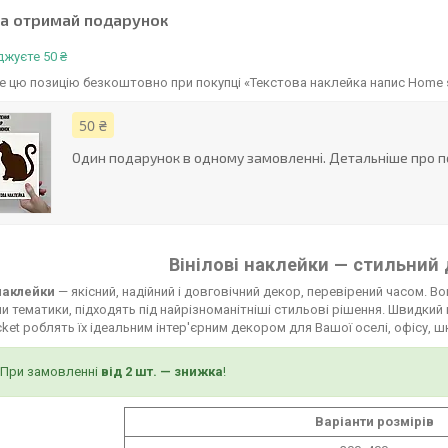
та отримай подарунок
жуєте 50 ₴
 цю позицію безкоштовно при покупці «Текстова наклейка напис Home s
50 ₴
Один подарунок в одному замовленні. Детальніше про п
Вінілові наклейки — стильний 
 наклейки
— якісний, надійний і довговічний декор, перевірений часом. В
и тематики, підходять під найрізноманітніші стильові рішення. Швидкий
ket роблять їх ідеальним інтер'єрним декором для Вашої оселі, офісу, ш
При замовленні
від 2 шт. — знижка
!
Варіанти розмірів