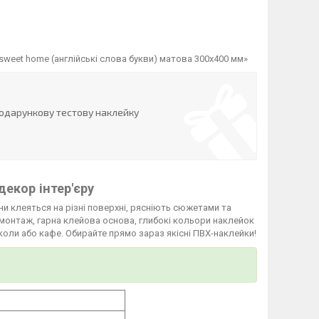
weet home (англійські слова букви) матова 300x400 мм»
одарункову тестову наклейку
декор інтер'єру
они клеяться на різні поверхні, рясніють сюжетами та
 монтаж, гарна клейова основа, глибокі кольори наклейок
коли або кафе. Обирайте прямо зараз якісні ПВХ-наклейки!