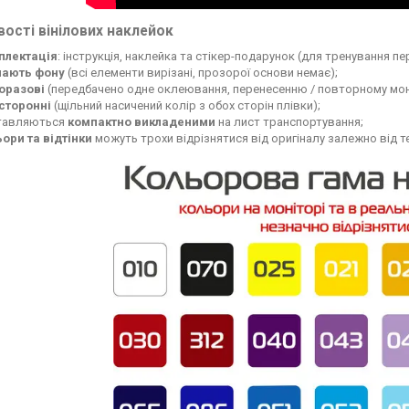
ості вінілових наклейок
плектація
: інструкція, наклейка та стікер-подарунок (для тренування п
мають фону
(всі елементи вирізані, прозорої основи немає);
оразові
(передбачено одне оклеювання, перенесенню / повторному мон
сторонні
(щільний насичений колір з обох сторін плівки);
тавляються
компактно викладеними
на лист транспортування;
ьори та відтінки
можуть трохи відрізнятися від оригіналу залежно від 