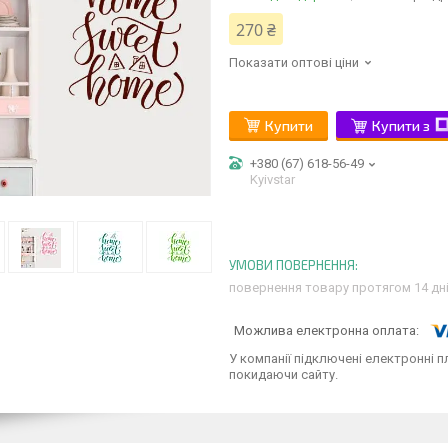
270 ₴
Показати оптові ціни
Купити
Купити з
+380 (67) 618-56-49
Kyivstar
повернення товару протягом 14 дн
У компанії підключені електронні п
покидаючи сайту.