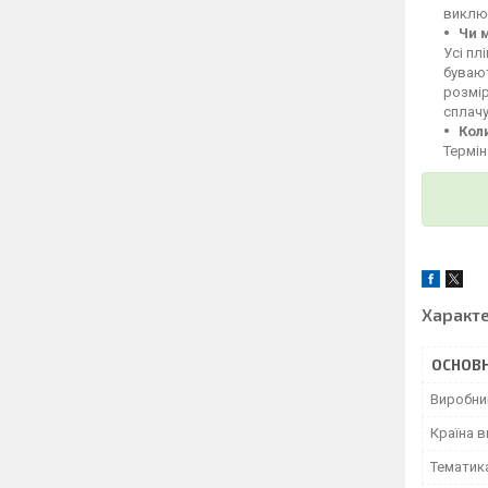
викл
Чи 
Усі пл
бувают
розмі
сплачу
Кол
Термін
Характ
ОСНОВН
Виробни
Країна 
Тематик