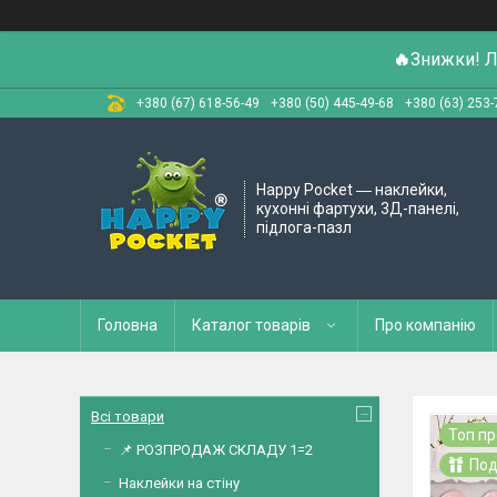
🔥
Знижки! Л
+380 (67) 618-56-49
+380 (50) 445-49-68
+380 (63) 253-
Happy Pocket ― наклейки,
кухонні фартухи, 3Д-панелі,
підлога-пазл
Головна
Каталог товарів
Про компанію
Всі товари
Топ п
📌 РОЗПРОДАЖ СКЛАДУ 1=2
Под
Наклейки на стіну