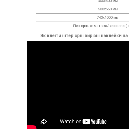
300x400 мм
500х660 мм
740х1000 мм
Поверхня:
матова/глянцева (н
Як клеїти інтер'єрні вирізні наклейки на