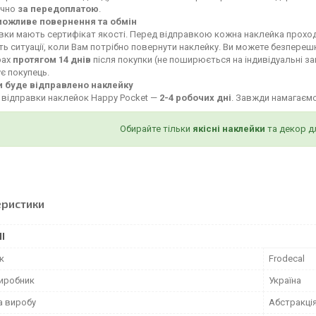
ючно
за передоплатою
.
можливе повернення та обмін
івки мають сертифікат якості. Перед відправкою кожна наклейка проход
ь ситуації, коли Вам потрібно повернути наклейку. Ви можете безпереш
рах
протягом 14 днів
після покупки (не поширюється на індивідуальні за
є покупець.
и буде відправлено наклейку
 відправки наклейок Happy Pocket —
2-4 робочих дні
. Завжди намагаєм
Обирайте тільки
якісні наклейки
та декор д
еристики
І
к
Frodecal
виробник
Україна
а виробу
Абстракці