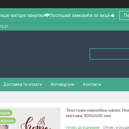
ише вигідні покупки
💸
Поспішай замовити по акції
🔥
Пе
73-27
Доставка та оплата
Фотовідгуки
Контакти
Текстова наклейка напис Ho
родаж
матова 300x400 мм
арунок
Готово до відправки
Оптом і в роздр