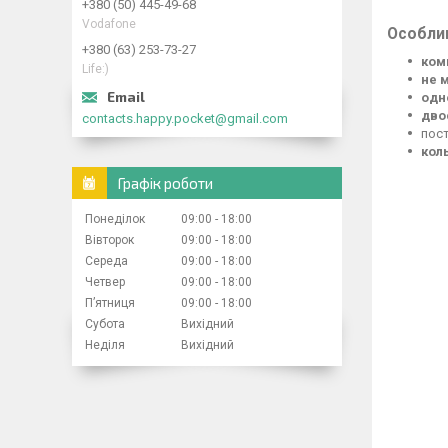
+380 (50) 445-49-68
Vodafone
Особлив
+380 (63) 253-73-27
ком
Life:)
не 
одн
дво
contacts.happy.pocket@gmail.com
пос
кол
Графік роботи
Понеділок
09:00
18:00
Вівторок
09:00
18:00
Середа
09:00
18:00
Четвер
09:00
18:00
Пʼятниця
09:00
18:00
Субота
Вихідний
Неділя
Вихідний