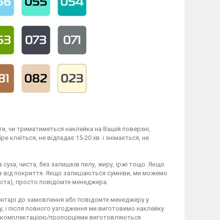
и, чи триматиметься наклейка на Вашій поверхні,
 клеїться, не відпадає 15-20 хв. і знімається, не
 суха, чиста, без залишків пилу, жиру, іржі тощо. Якщо
ів від покриття. Якщо залишаються сумніви, ми можемо
ста), просто повідомте менеджера.
ентарі до замовлення або повідомте менеджеру у
у, і після повного узгодження ми виготовимо наклейку
ю комплектацією/пропорціями виготовляються