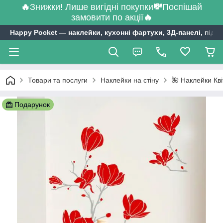
🔥
Знижки! Лише вигідні покупки
💸
Поспішай
замовити по акції
🔥
Happy Pocket ― наклейки, кухонні фартухи, 3Д-панелі, підл
Товари та послуги
Наклейки на стіну
🌺 Наклейки Кв
Подарунок