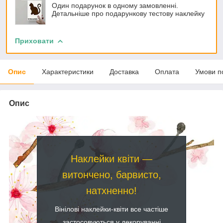
Один подарунок в одному замовленні.
Детальніше про подарункову тестову наклейку
Приховати
Опис
Характеристики
Доставка
Оплата
Умови п
Опис
Наклейки квіти —
витончено, барвисто,
натхненно!
Вінілові наклейки-квіти все частіше
застосовуються у декоруванні