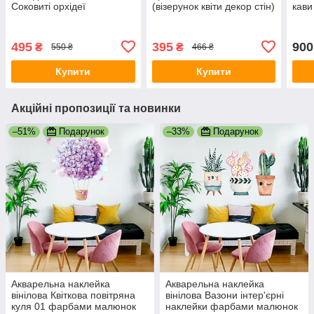
Соковиті орхідеї
(візерунок квіти декор стін)
кави
самоклейна ламінована
Happy Pocket Чорний
деко
ПВХ-плівка Квіти на
матовий
110
чорному тлі
495
395
900
₴
₴
550 ₴
466 ₴
Купити
Купити
Акційні пропозиції та новинки
–51%
Подарунок
–33%
Подарунок
Акварельна наклейка
Акварельна наклейка
вінілова Квіткова повітряна
вінілова Вазони інтер'єрні
куля 01 фарбами малюнок
наклейки фарбами малюнок