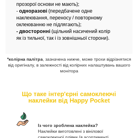
прозорої основи не мають);
-
одноразові
(передбачене одне
наклеювання, переносу / повторному
оклеюванню не підлягають);
- двосторонні
(щільний насичений колір
як із тильної, так і із зовнішньої сторони).
*колірна палітра
, зазначена нижче, може трохи відрізнятися
від оригіналу, в залежності від колірних налаштувань вашого
монітора
Що таке інтер'єрні самоклеючі
наклейки від Happy Pocket
Із чого зроблена наклейка?
Наклейки виготовлені з вінілової
самоклеючої плівки (в асортименті