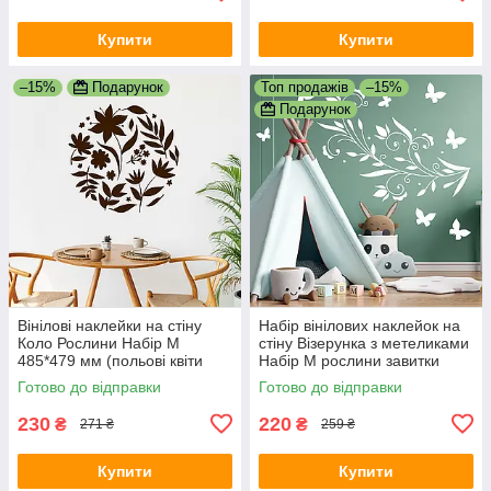
Купити
Купити
–15%
Подарунок
Топ продажів
–15%
Подарунок
Вінілові наклейки на стіну
Набір вінілових наклейок на
Коло Рослини Набір M
стіну Візерунка з метеликами
485*479 мм (польові квіти
Набір М рослини завитки
сфера) матова Коричневий
Happy Pocket матова Білий
Готово до відправки
Готово до відправки
230
220
₴
₴
271 ₴
259 ₴
Купити
Купити