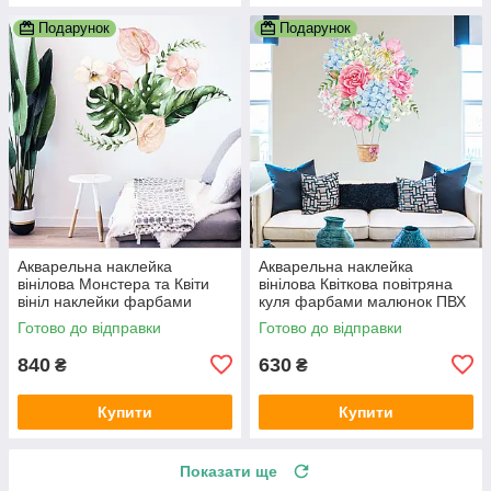
Подарунок
Подарунок
Акварельна наклейка
Акварельна наклейка
вінілова Монстера та Квіти
вінілова Квіткова повітряна
вініл наклейки фарбами
куля фарбами малюнок ПВХ
малюнок ПВХ 1000х1200мм
540х700мм матова
Готово до відправки
Готово до відправки
матова
840
630
₴
₴
Купити
Купити
Показати ще