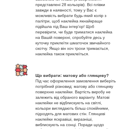
представлені 28 кольорів). Всі плівки
завжди в наявності, тому у Вас є
можливість вибрати будь-який колір з
палітри, щоб наклейка якнайкраще
підійшла під Ваш інтер'єр! Щоб
перевірити, чи буде триматися наклейка
на Вашій поверхні, спробуйте десь у
куточку приклеїти шматочок звичайного
скотчу. Якщо він хоч трохи тримається,
наклейка також приклеїться.
Що вибрати: матову або глянцеву?
Під час оформлення замовлення виберіть
потрібний різновид: матову або глянцеву
поверхню наклейки. Вартість виробу не
залежить від обраного варіанту. Матові
наклейки не відблискують на світлі,
кольори виглядають більш спокійними,
підходять для матових стін. Глянцеві
наклейки яскравіші, виразніші,
виблискують на сонці. Поради щодо