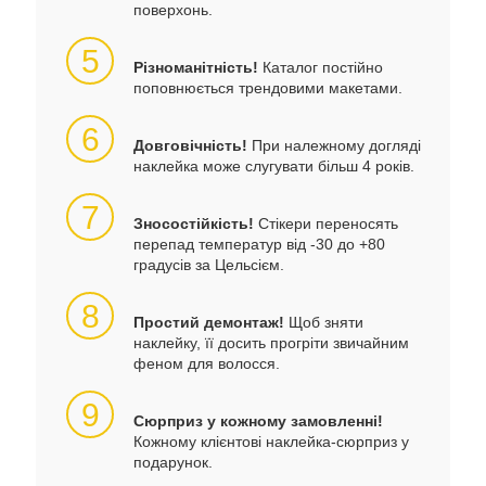
поверхонь.
5
Різноманітність!
Каталог постійно
поповнюється трендовими макетами.
6
Довговічність!
При належному догляді
наклейка може слугувати більш 4 років.
7
Зносостійкість!
Стікери переносять
перепад температур від -30 до +80
градусів за Цельсієм.
8
Простий демонтаж!
Щоб зняти
наклейку, її досить прогріти звичайним
феном для волосся.
9
Сюрприз у кожному замовленні!
Кожному клієнтові наклейка-сюрприз у
подарунок.