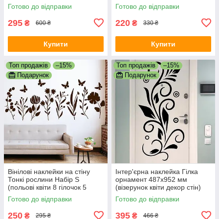
ПВХ 550х680мм матова
ПВХ 540х390мм матова
Готово до відправки
Готово до відправки
295
220
₴
₴
600 ₴
330 ₴
Купити
Купити
Топ продажів
–15%
Топ продажів
–15%
Подарунок
Подарунок
Вінілові наклейки на стіну
Інтер'єрна наклейка Гілка
Тонкі рослини Набір S
орнамент 487х952 мм
(польові квіти 8 гілочок 5
(візерунок квіти декор стін)
метеликів) матова
Happy Pocket Чорний
Готово до відправки
Готово до відправки
Коричневий
матовий
250
395
₴
₴
295 ₴
466 ₴