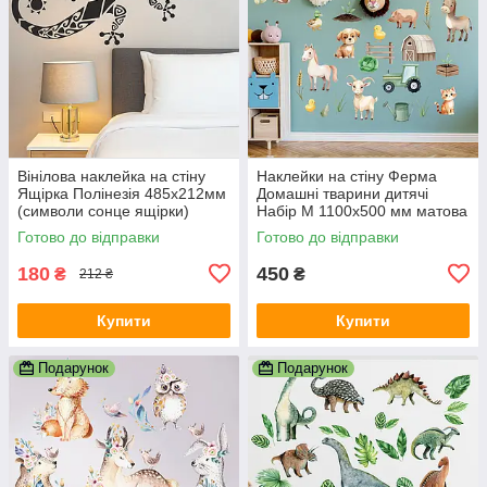
Вінілова наклейка на стіну
Наклейки на стіну Ферма
Ящірка Полінезія 485х212мм
Домашні тварини дитячі
(символи сонце ящірки)
Набір M 1100х500 мм матова
Happy Pocket Чорний
декор дитячої Happy Pocket
Готово до відправки
Готово до відправки
матовий
180
450
₴
₴
212 ₴
Купити
Купити
Подарунок
Подарунок