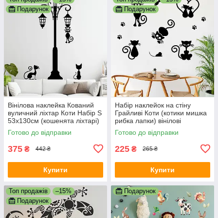
Подарунок
Подарунок
Вінілова наклейка Кований
Набір наклейок на стіну
вуличний ліхтар Коти Набір S
Грайливі Коти (котики мишка
53х130см (кошенята ліхтарі)
рибка лапки) вінілові
Happy Pocket Чорний
наклейки в дитячу матова
Готово до відправки
Готово до відправки
матовий
Чорний
375
225
₴
₴
442 ₴
265 ₴
Купити
Купити
Топ продажів
–15%
Подарунок
Подарунок