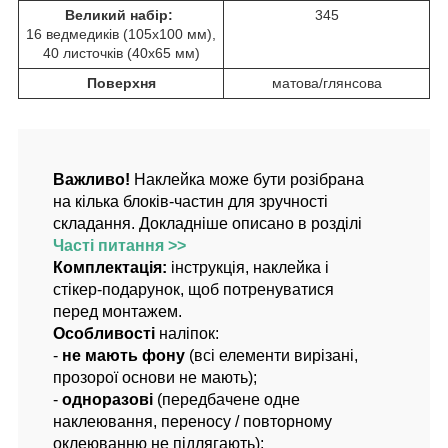
Великий набір:
345
16 ведмедиків (105х100 мм),
40 листочків (40х65 мм)
Поверхня
матова/глянсова
Важливо!
Наклейка може бути розібрана
на кілька блоків-частин для зручності
складання. Докладніше описано в розділі
Часті питання >>
Комплектація:
інструкція, наклейка і
стікер-подарунок, щоб потренуватися
перед монтажем.
Особливості
наліпок:
-
не мають фону
(всі елементи вирізані,
прозорої основи не мають);
-
одноразові
(передбачене одне
наклеювання, переносу / повторному
оклеюванню не підлягають);