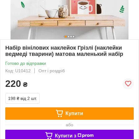
Набір вінілових наклейок Грізлі (наклейки
ведмеді тварини) матова маленький набір
Готово до відправки
Код: U10412
Опт і роздріб
220
₴
198 ₴
від 2 шт.
Купити
або
Купити з