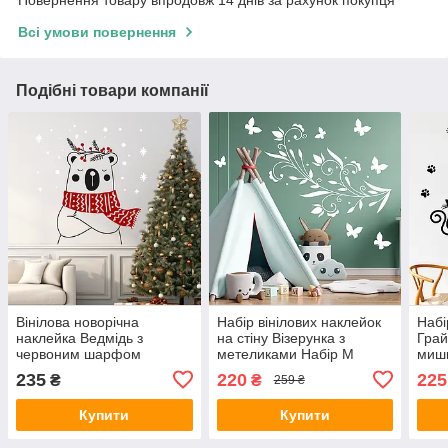
Всі умови повернення
Подібні товари компанії
Вінілова новорічна
Набір вінілових наклейок
Набі
наклейка Ведмідь з
на стіну Візерунка з
Грай
червоним шарфом
метеликами Набір М
мишк
сніжинки сніжки Happy
рослини завитки Happy
віні
235
220
225
₴
₴
259 ₴
Pocket Чорний матова
Pocket матова Білий
мат
Набір S
Купити
Купити