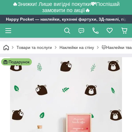
🔥
Знижки! Лише вигідні покупки
💸
Поспішай
замовити по акції
🔥
Happy Pocket ― наклейки, кухонні фартухи, 3Д-панелі, підл
Товари та послуги
Наклейки на стіну
🐱Наклейки тв
Подарунок