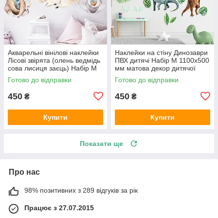
Акварельні вінілові наклейки
Наклейки на стіну Динозаври
Лісові звірята (олень ведмідь
ПВХ дитячі Набір M 1100х500
сова лисиця заєць) Набір М
мм матова декор дитячої
1100х500 мм матова
Happy Pocket
Готово до відправки
Готово до відправки
450
450
₴
₴
Купити
Купити
Показати ще
Про нас
98% позитивних з 289 відгуків за рік
Працює з 27.07.2015