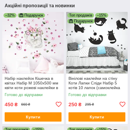
Акційні пропозиції та новинки
–32%
Подарунок
Топ продажів
–15%
Подарунок
Набір наклейок Кішечка в
Вінілові наклейки на стіну
квітах Набір М 1050х500 мм
Коти Лапки Сліди Набір 5
квіти коти рожеві наклейки в
котів 10 лапок (самоклейка
дитячу самоклейку матову
декор дитячої) матова
Готово до відправки
Готово до відправки
Чорний
450
250
₴
₴
660 ₴
295 ₴
Купити
Купити
Топ продажів
–15%
Топ продажів
–15%