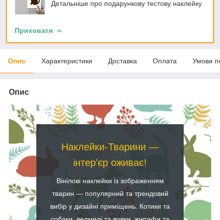
Детальніше про подарункову тестову наклейку
Приховати
Опис
Характеристики
Доставка
Оплата
Умови п
Опис
Наклейки-Тварини —
інтер'єр оживає!
Вінілові наклейки із зображенням
тварин — популярний та трендовий
вибір у дизайні приміщень. Котики та
собаки, ведмеді та вовки, жирафи та