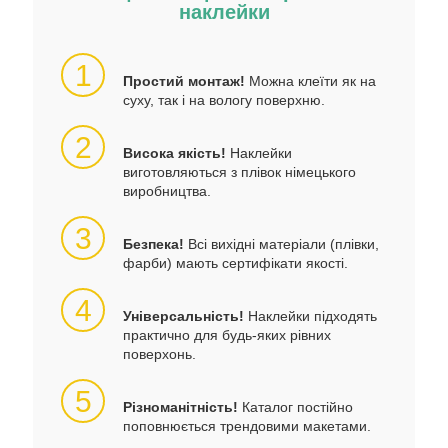
наклейки
1
Простий монтаж!
Можна клеїти як на
суху, так і на вологу поверхню.
2
Висока якість!
Наклейки
виготовляються з плівок німецького
виробництва.
3
Безпека!
Всі вихідні матеріали (плівки,
фарби) мають сертифікати якості.
4
Універсальність!
Наклейки підходять
практично для будь-яких рівних
поверхонь.
5
Різноманітність!
Каталог постійно
поповнюється трендовими макетами.