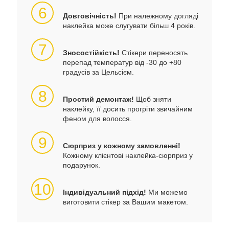
6
Довговічність!
При належному догляді
наклейка може слугувати більш 4 років.
7
Зносостійкість!
Стікери переносять
перепад температур від -30 до +80
градусів за Цельсієм.
8
Простий демонтаж!
Щоб зняти
наклейку, її досить прогріти звичайним
феном для волосся.
9
Сюрприз у кожному замовленні!
Кожному клієнтові наклейка-сюрприз у
подарунок.
10
Індивідуальний підхід!
Ми можемо
виготовити стікер за Вашим макетом.